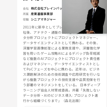
株式会社ブレインパッド
会社
産業基盤事業部
所属
シニアマネジャー
役職
2011年に新卒としてブレインパッドに入社。入
社後、アドテク・通販の業界を中心に多くのデー
タ分析プロジェクトにプロジェクトマネジャー、
データサイエンティストとして携わる。その後、
深層学習画像処理による業務支援や、深層強化学
習を用いたゲーム攻略AIによるデバッグ負荷軽減
など複数のAIプロジェクトにプロジェクト責任者
およびマネジャー、データサイエンティストとし
てPoCフェーズを中心に携わる。近年は、ビジネ
ス課題解決のための技術調査や応用研究を行いな
がら複数プロジェクトの技術支援や品質担保を行
う部署のマネジメントをしている。 日本ディープ
ラーニング協会人材育成委員。共著「失敗しない
データ分析・AIのビジネス導入: プロジェクト進
行から組織づくりまで」（森北出版）