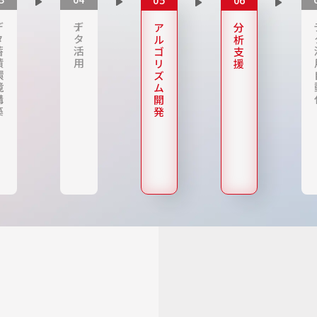
ー
デー
ア
分
タ
タ
ル
析
蓄
活
ゴ
支
積
用
リ
援
環
ズ
境
ム
構
開
築
発