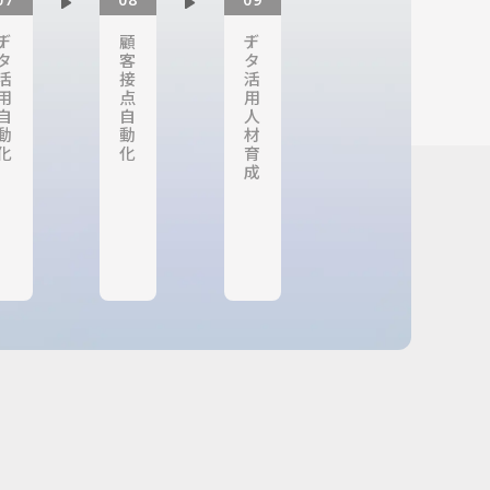
デー
顧
デー
タ
客
タ
活
接
活
用
点
用
自
自
人
動
動
材
化
化
育
成