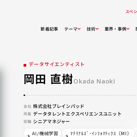
スペ
新着記事
テーマ
技術
業界・事例
データサイエンティスト
岡田 直樹
Okada Naoki
株式会社ブレインパッド
会社
データタレントエクスペリエンスユニット
所属
シニアマネジャー
役職
AI/機械学習
ﾏﾃﾘｱﾙｽﾞ･ｲﾝﾌｫﾏﾃｨｸｽ（MI）