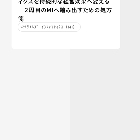
ィクスを持続的な経営効果へ変える
｜２周目のMIへ踏み出すための処方
箋
ﾏﾃﾘｱﾙｽﾞ･ｲﾝﾌｫﾏﾃｨｸｽ（MI）