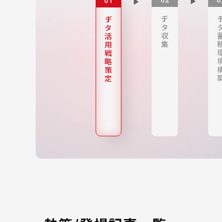
デー
デ
デー
タ
タ
収
活
集
用
戦
略
策
定