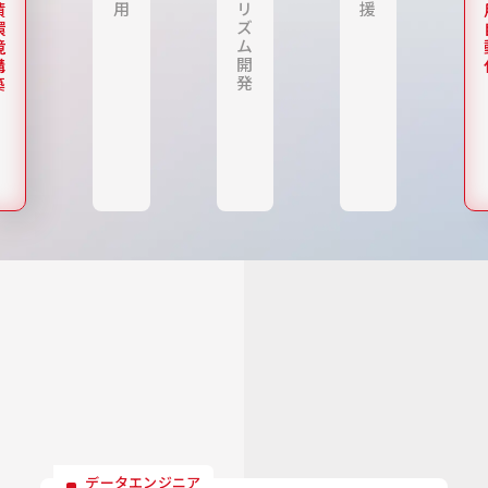
用
リ
援
積
ズ
環
ム
境
開
構
発
築
データエンジニア