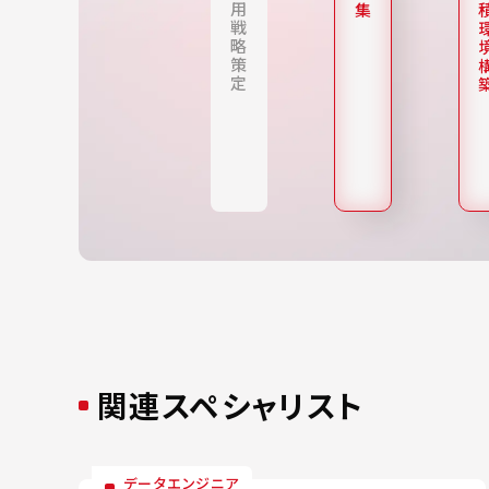
用
集
戦
略
策
定
関連スペシャリスト
データエンジニア