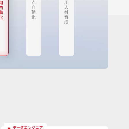
点
用
用
自
人
自
動
材
動
化
育
化
成
データエンジニア