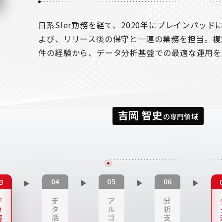
日系SIer勤務を経て、2020年にブレインパッ
よび、リリース後の保守と一連の業務を担当。複
件の経験から、データ分析基盤での最適な運用を
吉岡 智史
の専門領域
デー
ア
分
ー
タ
ル
析
タ
活
ゴ
支
蓄