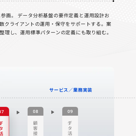
ドに参画。 データ分析基盤の要件定義と運用設計お
数クライアントの運用・保守をサポートする。案
整理し、運用標準パターンの定義にも取り組む。
サービス／業務実装
顧
デー
デー
客
タ
タ
接
活
活