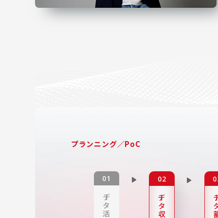
プランニング／PoC
デー
デー
デ
タ
タ
活
収