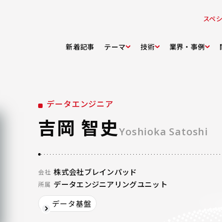
スペ
新着記事
テーマ
技術
業界・事例
データエンジニア
吉岡 智史
Yoshioka Satoshi
株式会社ブレインパッド
会社
データエンジニアリングユニット
所属
データ基盤