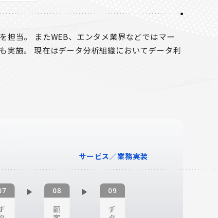
を担当。 またWEB、エンタメ業界などではマー
も実施。 現在はデータ分析組織においてデータ利
サービス／業務実装
デー
顧
デー
タ
客
タ