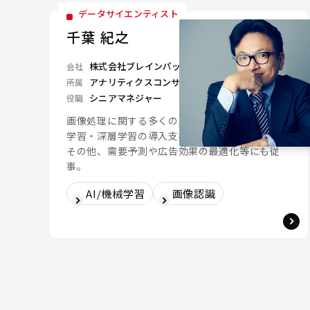
データサイエンティスト
千葉 紀之
株式会社ブレインパッド
会社
アナリティクスコンサルティングユニット
所属
シニアマネジャー
役職
画像処理に関する多くの案件に従事。近年は機械
学習・深層学習の導入支援に積極的に取り組む。
その他、需要予測や広告効果の最適化等にも従
事。
AI/機械学習
画像認識