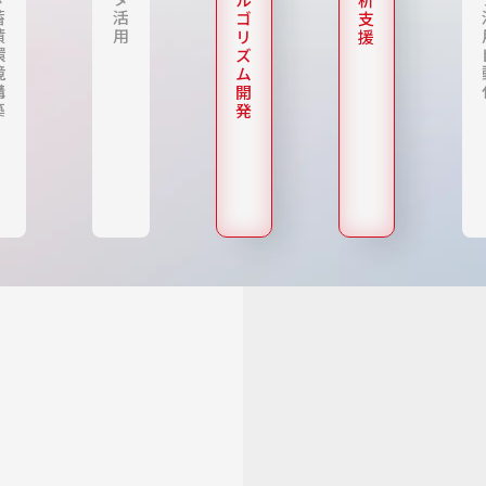
蓄
活
ゴ
支
積
用
リ
援
環
ズ
境
ム
構
開
築
発