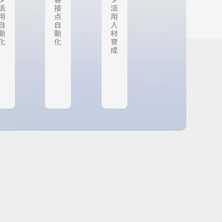
活
接
活
用
点
用
自
自
人
動
動
材
化
化
育
成