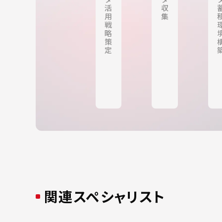
活
収
用
集
戦
略
策
定
関連スペシャリスト