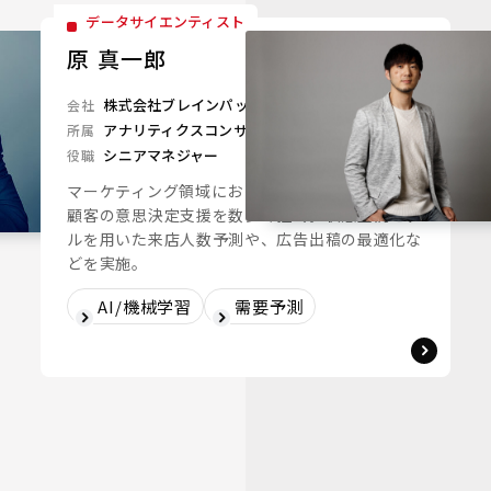
データサイエンティスト
原 真一郎
株式会社ブレインパッド
会社
アナリティクスコンサルティングユニット
所属
シニアマネジャー
役職
マーケティング領域におけるデータ分析を用いた
顧客の意思決定支援を数多く担当。状態空間モデ
ルを用いた来店人数予測や、広告出稿の最適化な
どを実施。
AI/機械学習
需要予測