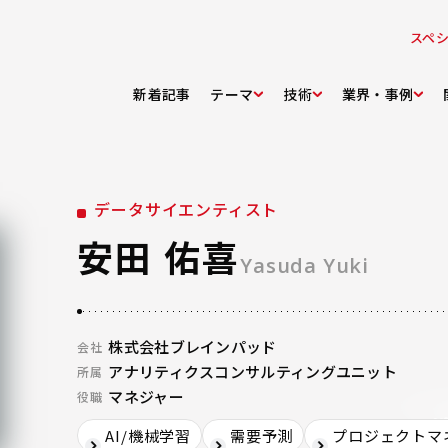
スペ
新着記事
テーマ
技術
業界・事例
データサイエンティスト
安田 佑喜
Yasuda Yuki
株式会社ブレインパッド
会社
アナリティクスコンサルティングユニット
所属
マネジャー
役職
AI/機械学習
需要予測
プロジェクトマ