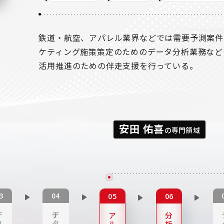
鉄道・航空、アパレル業界などでは需要予測案件
ケティング施策策定のためのデータ分析業務など
活用推進のための伴走支援を行っている。
安田 佑喜
の専門領域
ー
デー
ア
分
タ
タ
ル
析