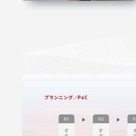
プランニング／PoC
デー
デー
デ
タ
タ