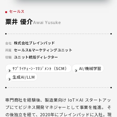
セールス
粟井 優介
Awai Yusuke
株式会社ブレインパッド
会社
セールス&マーケティングユニット
所属
ユニット統括ディレクター
役職
ｻﾌﾟﾗｲﾁｪｰﾝ･ﾏﾈｼﾞﾒﾝﾄ（SCM）
AI/機械学習
生成AI/LLM
専門商社を経験後、製造業向け IoT×AI スタートアッ
プにてビジネス開発マネジャーとして事業を推進。 そ
の後独立を経て、2020年にブレインパッドに入社。現