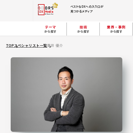
ベストなDXへの入り口が
見つかるメディア
テーマ
技術
業界・事例
から探す
から探す
から探す
TOP
スペシャリスト一覧
粟井 優介