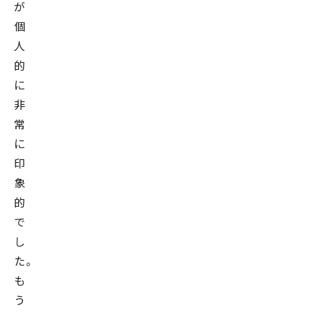
が
個
人
的
に
非
常
に
印
象
的
で
し
た。
も
う