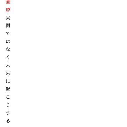
韮
原
実
例
で
は
な
く
未
来
に
起
こ
り
う
る