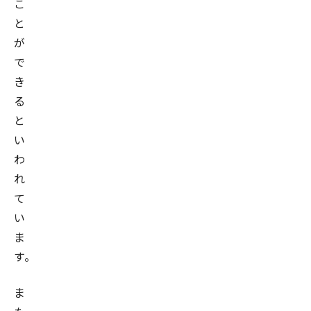
こ
と
が
で
き
る
と
い
わ
れ
て
い
ま
す。
ま