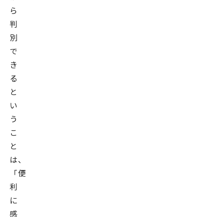
ら
判
別
で
き
る
と
い
う
こ
と
は、
「便
利
に
感