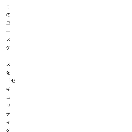
こ
の
ユ
ー
ス
ケ
ー
ス
を
「セ
キ
ュ
リ
テ
ィ
を