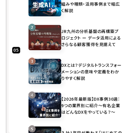
たち
組みや種類・活用事例まで幅広
は何
く解説
をす
れば
いい
JR九州の分析基盤の再構築プ
ロジェクト ー データ活用による
か？
さらなる顧客獲得を見据えて
あ
と
が
DXとは？デジタルトランスフォー
き
メーションの意味や定義をわか
りやすく解説
お
話
を
【2026年最新版】DX事例30選：
伺
9つの業界別に紹介～有名企業
っ
はどんなDXをやっている？～
た
方
入社1年目が教わる「はじめての