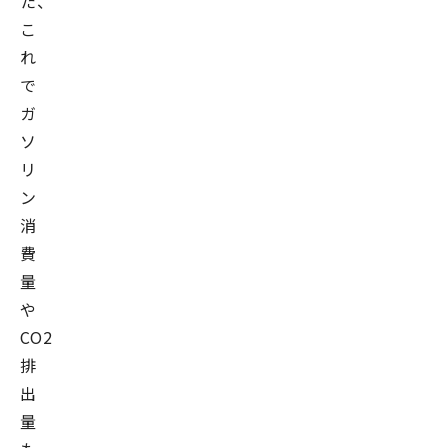
た、
こ
れ
で
ガ
ソ
リ
ン
消
費
量
や
CO2
排
出
量