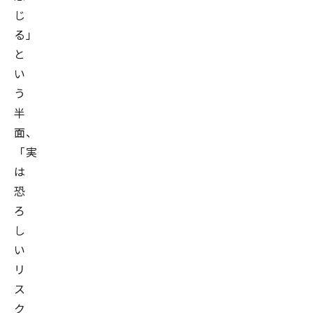
じ
る」
と
い
う
半
面、
「実
は
恐
ろ
し
い
リ
ス
ク