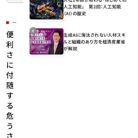
人工知能」 第2回：人工知能
（AI）の歴史
便
生成AIに淘汰されない人材スキ
ルと組織のあり方を経済産業省
利
が解説
さ
に
付
随
す
る
危
う
さ