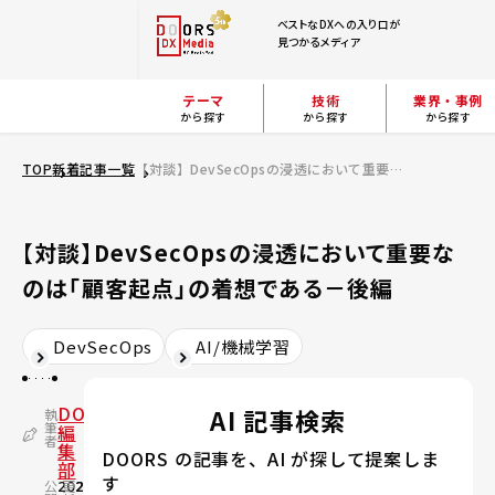
ベストなDXへの入り口が
見つかるメディア
テーマ
技術
業界・事例
から探す
から探す
から探す
TOP
新着記事一覧
【対談】DevSecOpsの浸透において重要なのは「顧客起点」の着想である－後編
【対談】DevSecOpsの浸透において重要な
のは「顧客起点」の着想である－後編
DevSecOps
AI/機械学習
DOORS
AI 記事検索
執
筆
編
者
集
DOORS の記事を、AI が探して提案しま
部
す
公
2021.03.18
更
2024.02.17