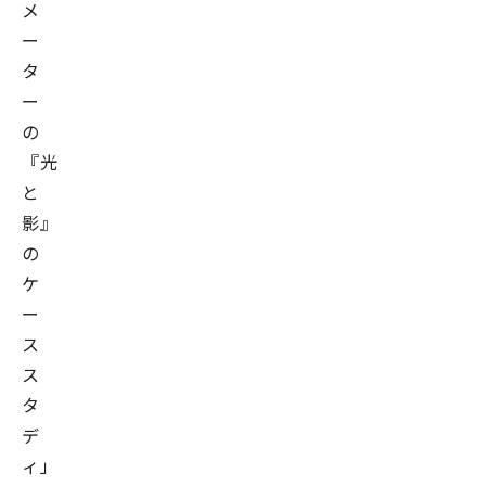
メ
ー
タ
ー
の
『光
と
影』
の
ケ
ー
ス
ス
タ
デ
ィ」