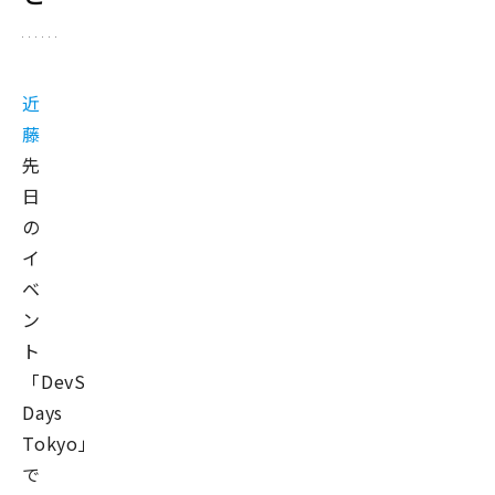
近
藤
先
日
の
イ
ベ
ン
ト
「DevSecOps
Days
Tokyo」
で