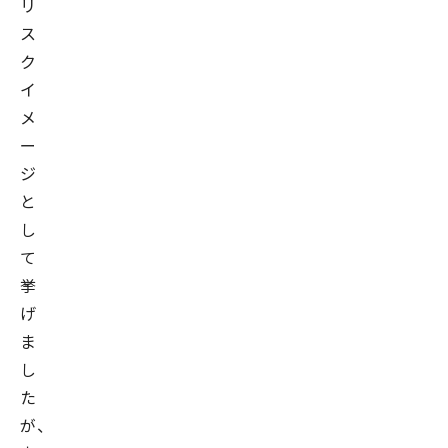
リ
ス
ク
イ
メ
ー
ジ
と
し
て
挙
げ
ま
し
た
が、