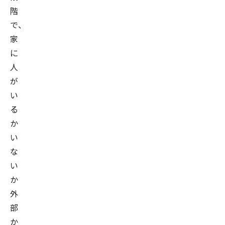
階
で、
家
に
人
が
い
る
か
い
な
い
か
外
部
か