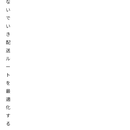
な
い
で
い
き
配
送
ル
ー
ト
を
最
適
化
す
る