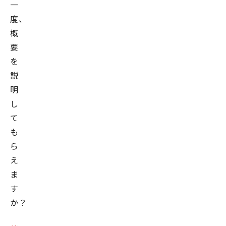
一
度、
概
要
を
説
明
し
て
も
ら
え
ま
す
か？