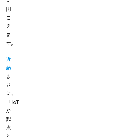
に
聞
こ
え
ま
す。
近
藤
ま
さ
に、
「IoT
が
起
点
と