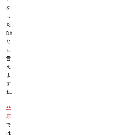
な
っ
た
DX」
と
も
言
え
ま
す
ね。
韮
原
で
は