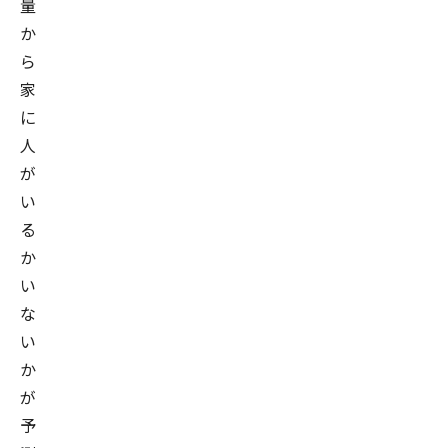
量
か
ら
家
に
人
が
い
る
か
い
な
い
か
が
予