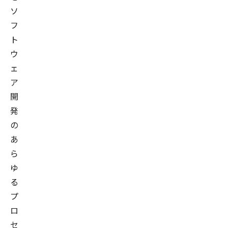
ソ
フ
ト
ウ
ェ
ア
開
発
の
あ
ら
ゆ
る
プ
ロ
セ