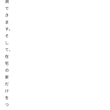
測
で
き
ま
す。
そ
し
て、
在
宅
の
家
だ
け
を
つ