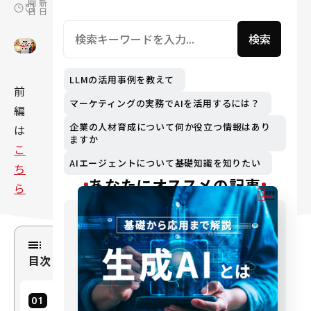
開
新
日
日
検索
LLMの活用事例を教えて
前
マーケティングの実務でAIを活用するには？
編
企業の人材育成について何か役立つ情報はあり
は
ますか
こ
AIエージェントについて基礎知識を知りたい
ち
あなたにオススメの記事
ら
目次
便