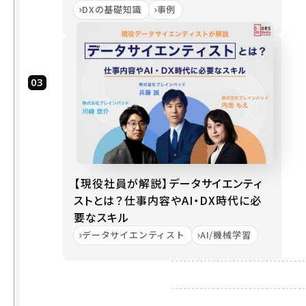
ネス
DXの基礎知識
事例
判断
する
か
Dev
Sec
Ops
での
セキ
ュリ
ティ
【現役社員が解説】データサイエンティ
責任
ストとは？仕事内容やAI・DX時代に必
者
要なスキル
は、
データサイエンティスト
AI/機械学習
「ゲ
ート
キー
パ