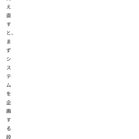
え
直
す
と、
ま
ず
シ
ス
テ
ム
を
企
画
す
る
段