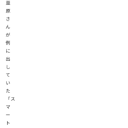
韮
原
さ
ん
が
例
に
出
し
て
い
た
「ス
マ
ー
ト