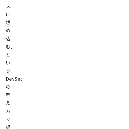
ス
に
埋
め
込
む」
と
い
う
DevSecOps
の
考
え
方
で
捉