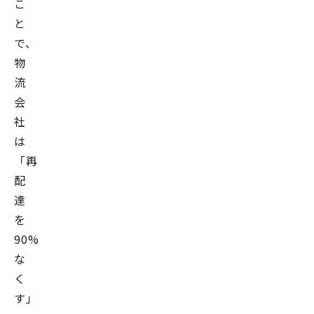
こ
と
で、
物
流
会
社
は
「再
配
達
を
90%
な
く
す」