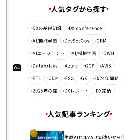
ー」
人気タグから探す
では
なく
「ガ
DXの基礎知識
DX conference
ード
レー
AI/機械学習
DevSecOps
CRM
ル」
AIエージェント
AI/機械学習
DWH
に
Databricks
Azure
GCP
AWS
Dev
Sec
ETL
CDP
ESG
GX
2024年問題
Ops
の浸
2025年の崖
DXレポート
DX銘柄
透に
向け
人気記事ランキング
て、
明日
から
自分
生成AIとは？AIとの違いから仕