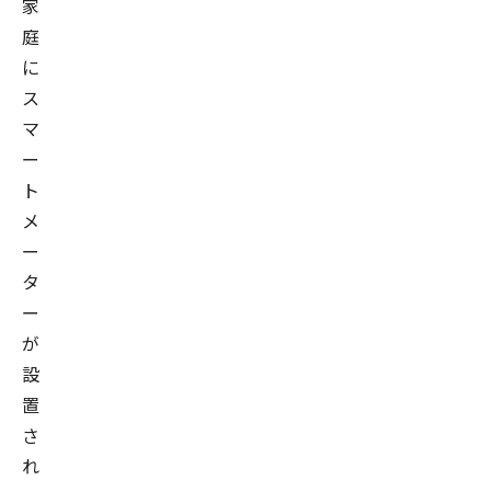
家
庭
に
ス
マ
ー
ト
メ
ー
タ
ー
が
設
置
さ
れ