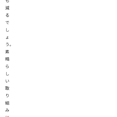
も
減
る
で
し
ょ
う。
素
晴
ら
し
い
取
り
組
み