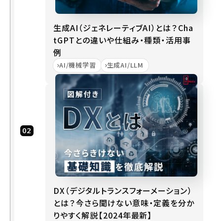
利
さ
生成AI（ジェネレーティブAI）とは？Cha
に
tGPTとの違いや仕組み・種類・活用事
付
随
例
す
AI/機械学習
生成AI/LLM
る
危
う
さ
セキ
ュリ
ティ
の脅
威
を、
DX（デジタルトランスフォーメーション）
どう
とは？今さら聞けない意味・定義を分か
ビジ
りやすく解説【2024年最新】