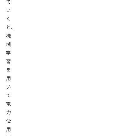
て
い
く
と、
機
械
学
習
を
用
い
て
電
力
使
用