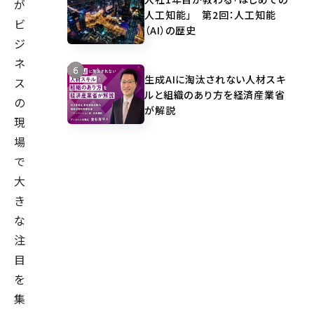
が
を
人工知能」 第2回：人工知能
ビ
用
（AI）の歴史
ジ
い
ネ
た
生成AIに淘汰されない人材スキ
ス
需
ルと組織のあり方を経済産業省
の
要
が解説
現
予
場
測
で
の
事
大
例
き
や、
な
金
注
融
目
商
を
品
集
取