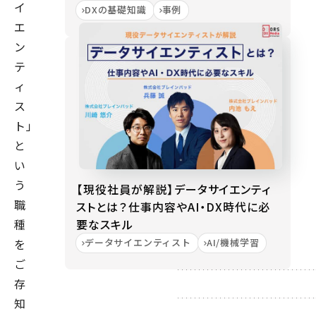
イ
テ
DXの基礎知識
事例
ィ
エ
ク
ン
ス
コ
テ
ン
ィ
サ
ル
ス
テ
ト」
ィ
ン
と
グ
い
ユ
ニ
う
【現役社員が解説】データサイエンティ
ッ
職
ストとは？仕事内容やAI・DX時代に必
ト
要なスキル
種
シ
役職
ニ
データサイエンティスト
AI/機械学習
を
ア
ご
マ
ネ
存
ジ
知
ャ