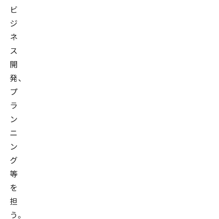
ビ
ジ
ネ
ス
開
発、
プ
ラ
ン
ニ
ン
グ
等
を
担
う。