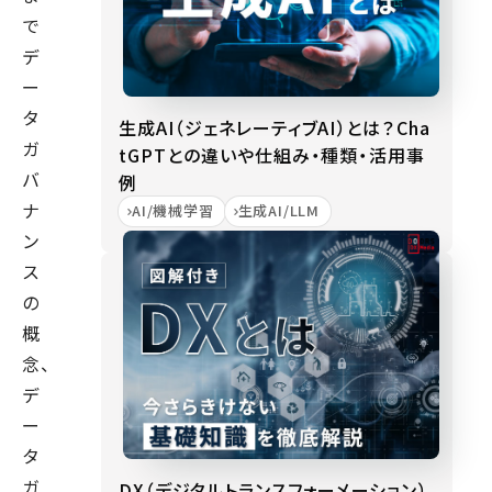
で
デ
ー
タ
生成AI（ジェネレーティブAI）とは？Cha
ガ
tGPTとの違いや仕組み・種類・活用事
バ
例
ナ
AI/機械学習
生成AI/LLM
ン
ス
の
概
念、
デ
ー
タ
ガ
DX（デジタルトランスフォーメーション）