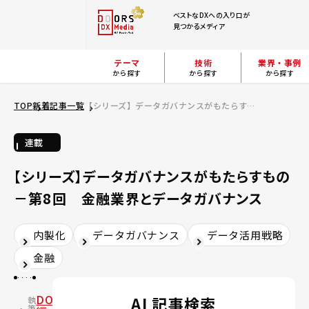
ベストなDXへの入り口が
見つかるメディア
テーマ
技術
業界・事例
から探す
から探す
から探す
TOP
新着記事一覧
【シリーズ】データガバナンスがもたらすもの－第8回 金融業界とデータガバナンス
連載
【シリーズ】データガバナンスがもたらすもの
－第8回 金融業界とデータガバナンス
内製化
データガバナンス
データ活用戦略
金融
DOORS
AI 記事検索
執
筆