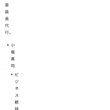
委
員
長
代
行。
小
坂
真
司
ビ
ジ
ネ
ス
統
括