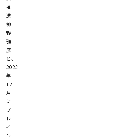
推
進
神
野
雅
彦
と、
2022
年
12
月
に
ブ
レ
イ
ン