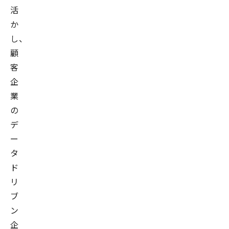
活
か
し、
顧
客
企
業
の
デ
ー
タ
ド
リ
ブ
ン
企