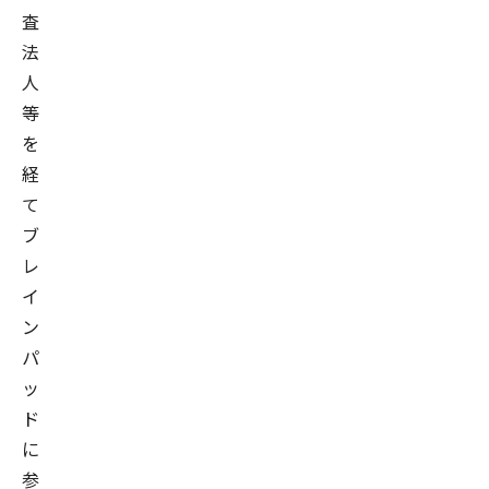
査
法
人
等
を
経
て
ブ
レ
イ
ン
パ
ッ
ド
に
参