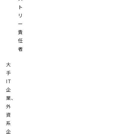
ト
リ
ー
責
任
者
大
手
IT
企
業、
外
資
系
企