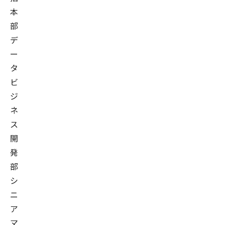
本
部
デ
ー
タ
ビ
ジ
ネ
ス
開
発
部
シ
ニ
ア
マ