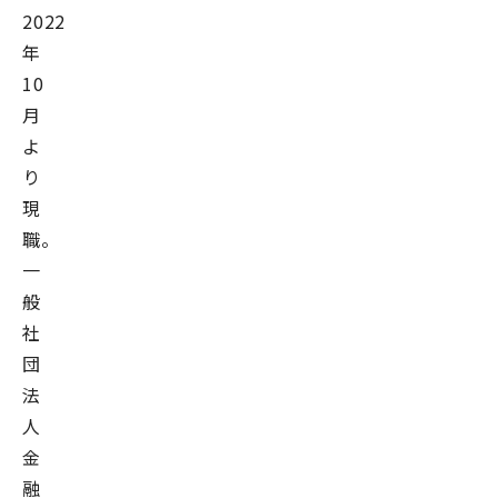
2022
年
10
月
よ
り
現
職。
一
般
社
団
法
人
金
融