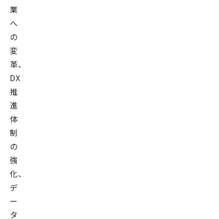
業
へ
の
変
革、
DX
推
進
体
制
の
強
化、
デ
ー
タ