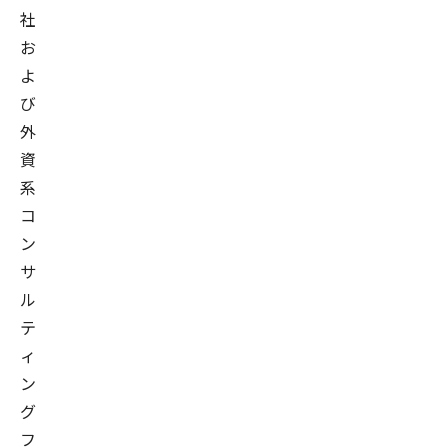
社
お
よ
び
外
資
系
コ
ン
サ
ル
テ
ィ
ン
グ
フ