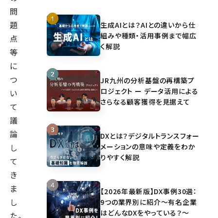
問
題
生成AIとは？AIとの違いから仕
組みや種類・活用事例まで幅広
点
く解説
等
に
つ
JR九州の分析基盤の再構築プ
ロジェクト ー データ活用による
い
さらなる顧客獲得を見据えて
て
議
論
DXとは？デジタルトランスフォー
メーションの意味や定義をわか
し
りやすく解説
て
き
ま
【2026年最新版】DX事例30選：
し
9つの業界別に紹介～有名企業
はどんなDXをやっている？～
た。