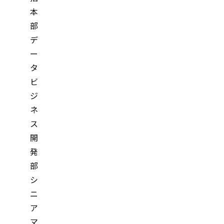
本
部
デ
ー
タ
ビ
ジ
ネ
ス
開
発
部
シ
ニ
ア
マ