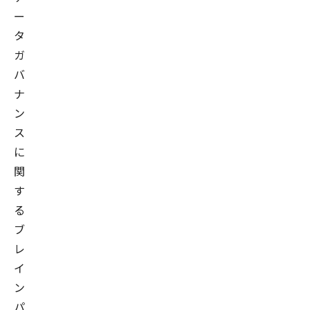
ー
タ
ガ
バ
ナ
ン
ス
に
関
す
る
ブ
レ
イ
ン
パ