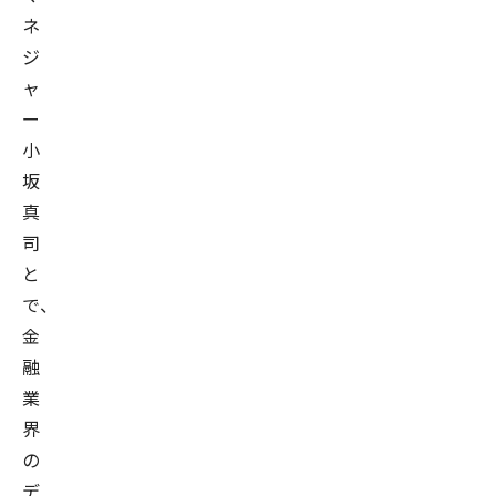
ネ
ジ
ャ
ー
小
坂
真
司
と
で、
金
融
業
界
の
デ