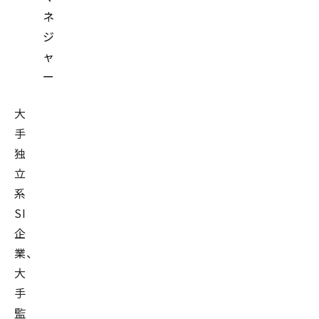
ネ
ジ
ャ
ー
大
手
独
立
系
SI
企
業、
大
手
監