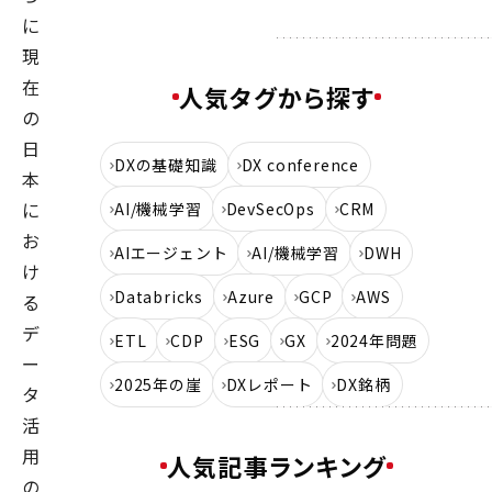
に
現
在
人気タグから探す
の
日
DXの基礎知識
DX conference
本
に
AI/機械学習
DevSecOps
CRM
お
AIエージェント
AI/機械学習
DWH
け
Databricks
Azure
GCP
AWS
る
デ
ETL
CDP
ESG
GX
2024年問題
ー
2025年の崖
DXレポート
DX銘柄
タ
活
用
人気記事ランキング
の