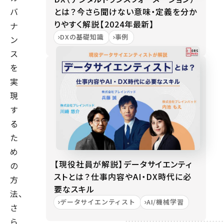
とは？今さら聞けない意味・定義を分か
バ
りやすく解説【2024年最新】
ナ
DXの基礎知識
事例
ン
ス
を
実
現
す
る
た
め
【現役社員が解説】データサイエンティ
の
ストとは？仕事内容やAI・DX時代に必
方
要なスキル
法、
データサイエンティスト
AI/機械学習
さ
ら