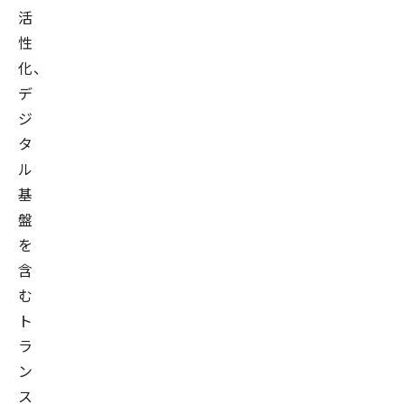
活
性
化、
デ
ジ
タ
ル
基
盤
を
含
む
ト
ラ
ン
ス