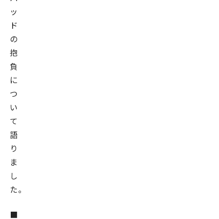
ッ
ド
の
抱
負
に
つ
い
て
語
り
ま
し
た。
■