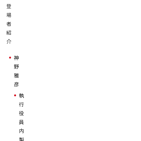
登
場
者
紹
介
神
野
雅
彦
執
行
役
員
内
製