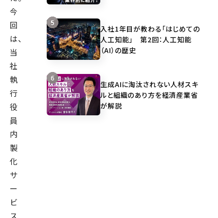
今
回
入社1年目が教わる「はじめての
は、
人工知能」 第2回：人工知能
（AI）の歴史
当
社
執
生成AIに淘汰されない人材スキ
行
ルと組織のあり方を経済産業省
が解説
役
員
内
製
化
サ
ー
ビ
ス