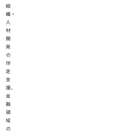
組
織・
人
材
開
発
の
伴
走
支
援、
金
融
領
域
の