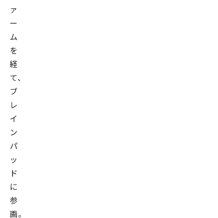
ァ
ー
ム
を
経
て、
ブ
レ
イ
ン
パ
ッ
ド
に
参
画。