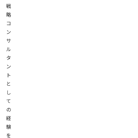
戦
略
コ
ン
サ
ル
タ
ン
ト
と
し
て
の
経
験
を