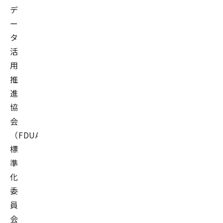
デ
ー
タ
活
用
推
進
協
会
（FDUA）
標
準
化
委
員
会