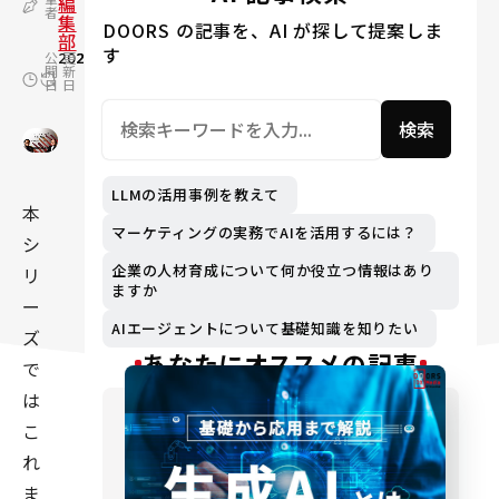
編
者
集
DOORS の記事を、AI が探して提案しま
部
す
公
2022.12.21
更
2024.02.22
開
新
日
日
検索
LLMの活用事例を教えて
本
マーケティングの実務でAIを活用するには？
シ
企業の人材育成について何か役立つ情報はあり
リ
ますか
ー
AIエージェントについて基礎知識を知りたい
ズ
あなたにオススメの記事
で
は
こ
れ
ま