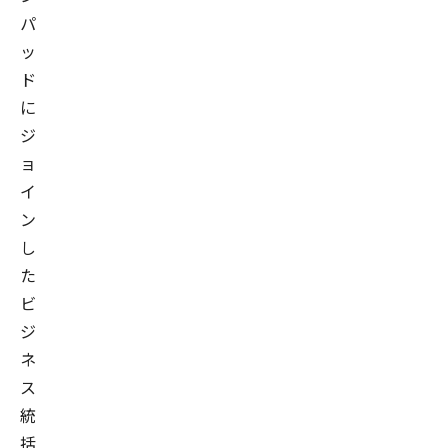
パ
ッ
ド
に
ジ
ョ
イ
ン
し
た
ビ
ジ
ネ
ス
統
括