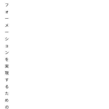
フ
ォ
ー
メ
ー
シ
ョ
ン
を
実
現
す
る
た
め
の