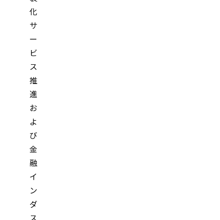
化
サ
ー
ビ
ス
推
進
お
よ
び
金
融
イ
ン
ダ
ス