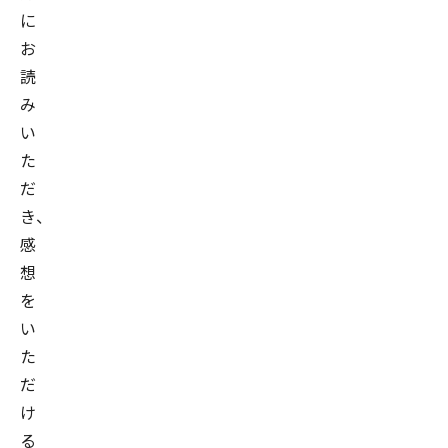
に
お
読
み
い
た
だ
き、
感
想
を
い
た
だ
け
る