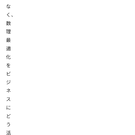
な
く、
数
理
最
適
化
を
ビ
ジ
ネ
ス
に
ど
う
活