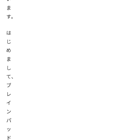
ま
す。
は
じ
め
ま
し
て、
ブ
レ
イ
ン
パ
ッ
ド