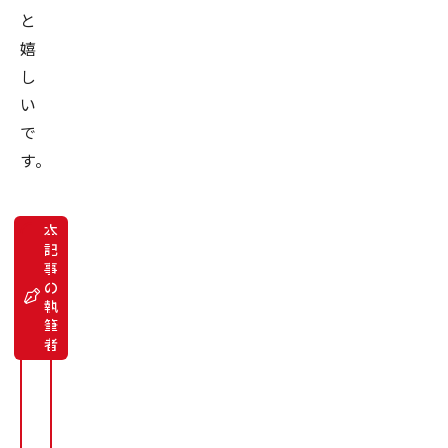
と
嬉
し
い
で
す。
本
記
事
デ
の
ー
タ
執
サ
筆
イ
者
エ
ン
テ
ィ
ス
ト
魚