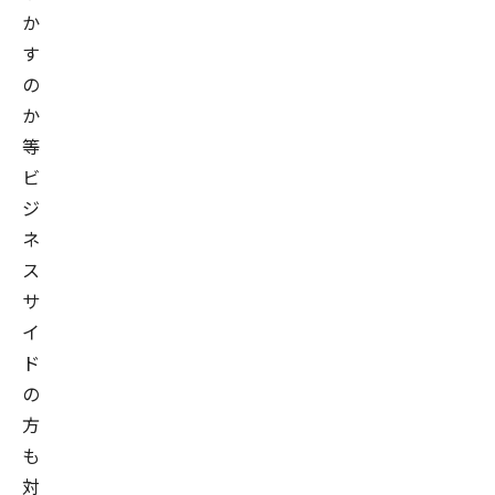
か
す
の
か
等
ビ
ジ
ネ
ス
サ
イ
ド
の
方
も
対