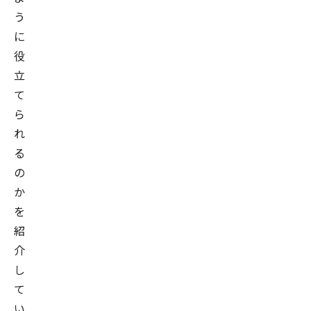
う
に
役
立
て
ら
れ
る
の
か
を
紹
介
し
て
い