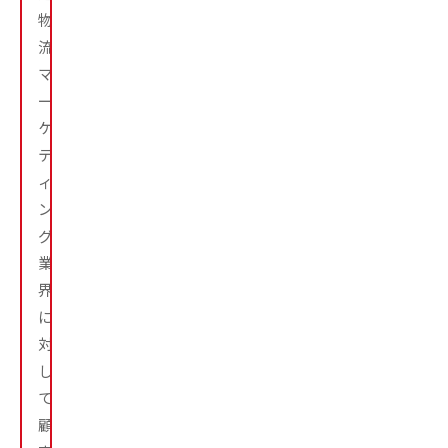
物
流、
マ
ー
ケ
テ
ィ
ン
グ
業
界
に
対
し
て、
顧