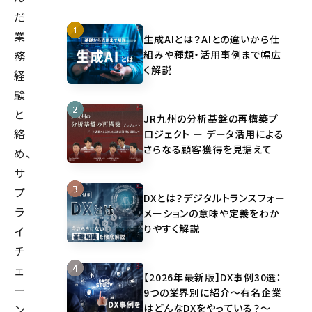
だ
業
生成AIとは？AIとの違いから仕
組みや種類・活用事例まで幅広
務
く解説
経
験
と
JR九州の分析基盤の再構築プ
絡
ロジェクト ー データ活用による
さらなる顧客獲得を見据えて
め、
サ
プ
DXとは？デジタルトランスフォー
ラ
メーションの意味や定義をわか
りやすく解説
イ
チ
ェ
【2026年最新版】DX事例30選：
ー
9つの業界別に紹介～有名企業
はどんなDXをやっている？～
ン