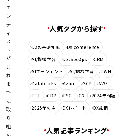
エ
ン
テ
人気タグから探す
ィ
ス
DXの基礎知識
DX conference
ト
が
AI/機械学習
DevSecOps
CRM
こ
AIエージェント
AI/機械学習
DWH
れ
ま
Databricks
Azure
GCP
AWS
で
ETL
CDP
ESG
GX
2024年問題
に
2025年の崖
DXレポート
DX銘柄
取
り
組
人気記事ランキング
ん