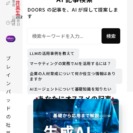
筆
井
者
英
DOORS の記事を、AI が探して提案しま
生
す
公
2020.10.30
更
2024.02.26
開
新
日
日
検索
LLMの活用事例を教えて
ブ
マーケティングの実務でAIを活用するには？
レ
企業の人材育成について何か役立つ情報はあり
イ
ますか
ン
AIエージェントについて基礎知識を知りたい
パ
あなたにオススメの記事
ッ
ド
の
社