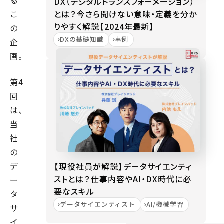
る
DX（デジタルトランスフォーメーション）
とは？今さら聞けない意味・定義を分か
こ
りやすく解説【2024年最新】
の
DXの基礎知識
事例
企
画。
第4
回
は、
当
社
の
デ
【現役社員が解説】データサイエンティ
ストとは？仕事内容やAI・DX時代に必
ー
要なスキル
タ
データサイエンティスト
AI/機械学習
サ
イ