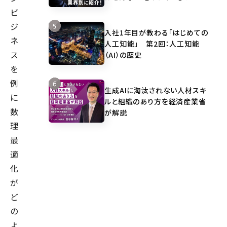
ビ
ジ
入社1年目が教わる「はじめての
ネ
人工知能」 第2回：人工知能
ス
（AI）の歴史
を
例
生成AIに淘汰されない人材スキ
に
ルと組織のあり方を経済産業省
数
が解説
理
最
適
化
が
ど
の
よ