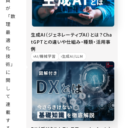
員
が
「数
理
最
生成AI（ジェネレーティブAI）とは？Cha
適
tGPTとの違いや仕組み・種類・活用事
化
例
技
AI/機械学習
生成AI/LLM
術」
に
関
し
て
連
載
す