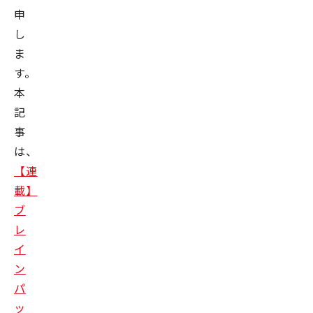
申
し
ま
す。
本
記
事
は、
【連
載】
ブ
レ
イ
ン
パ
ッ