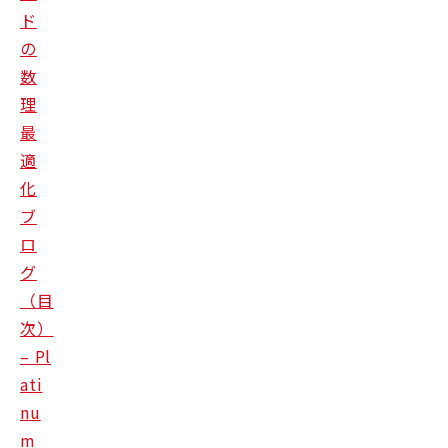
ド
の
数
理
最
適
化
ブ
ロ
グ
（目
次）
– Pl
ati
nu
m