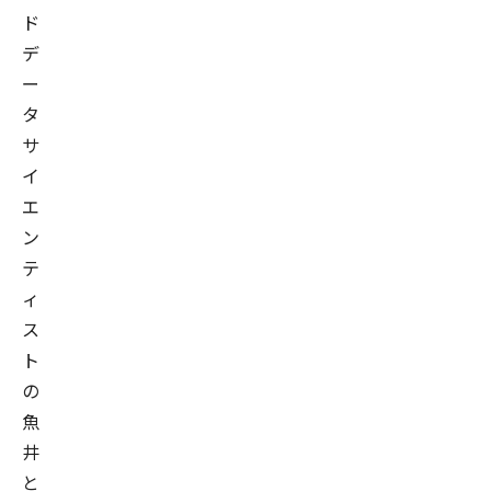
ド
デ
ー
タ
サ
イ
エ
ン
テ
ィ
ス
ト
の
魚
井
と