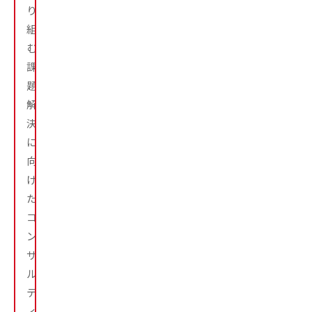
り
組
む。
課
題
解
決
に
向
け
た
コ
ン
サ
ル
テ
ィ