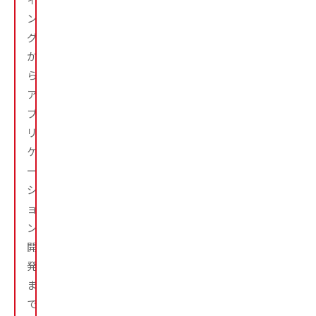
ン
グ
か
ら、
ア
プ
リ
ケ
ー
シ
ョ
ン
開
発
ま
で、