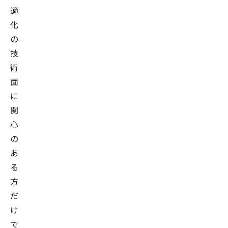
適
化
の
技
術
面
に
関
心
の
あ
る
方
だ
け
で