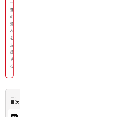
一
連
の
流
れ
を
支
援
す
る。
目次
リ