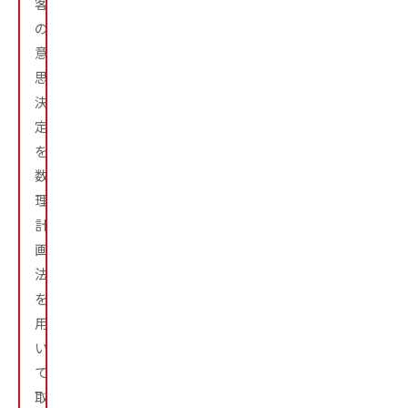
客
の
意
思
決
定
を
数
理
計
画
法
を
用
い
て
取