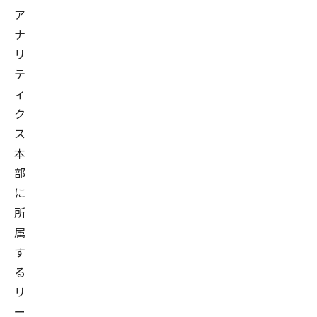
ア
ナ
リ
テ
ィ
ク
ス
本
部
に
所
属
す
る
リ
ー