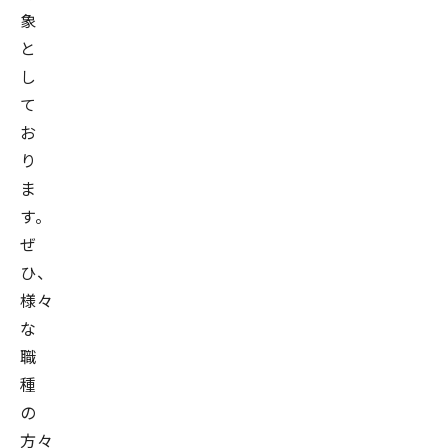
象
と
し
て
お
り
ま
す。
ぜ
ひ、
様々
な
職
種
の
方々