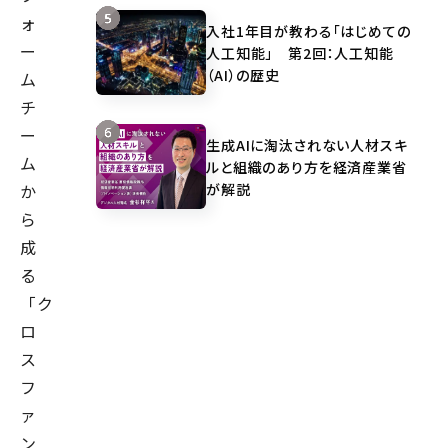
ォ
入社1年目が教わる「はじめての
ー
人工知能」 第2回：人工知能
（AI）の歴史
ム
チ
ー
生成AIに淘汰されない人材スキ
ム
ルと組織のあり方を経済産業省
が解説
か
ら
成
る
「ク
ロ
ス
フ
ァ
ン