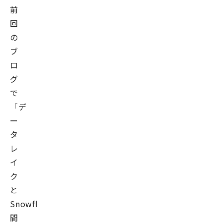
前
回
の
ブ
ロ
グ
で
「デ
ー
タ
レ
イ
ク
と
Snowflake
間