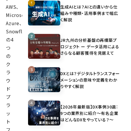
AWS、
生成AIとは？AIとの違いから仕
組みや種類・活用事例まで幅広
Microsoft
く解説
Azure、
Snowflake
の4
JR九州の分析基盤の再構築プ
ロジェクト ー データ活用による
つ
さらなる顧客獲得を見据えて
の
ク
ラ
DXとは？デジタルトランスフォー
メーションの意味や定義をわか
ウ
りやすく解説
ド
プ
ラ
【2026年最新版】DX事例30選：
ッ
9つの業界別に紹介～有名企業
はどんなDXをやっている？～
ト
フ