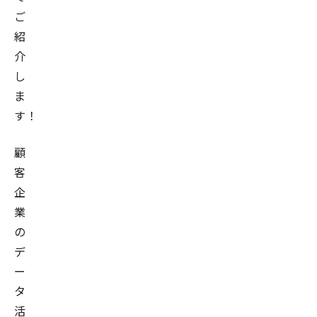
ご
紹
介
し
ま
す！
顧
客
企
業
の
デ
ー
タ
活