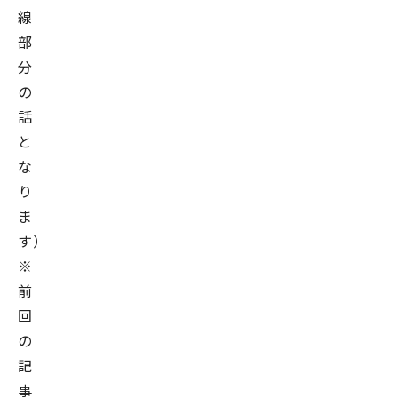
線
部
分
の
話
と
な
り
ま
す）
※
前
回
の
記
事