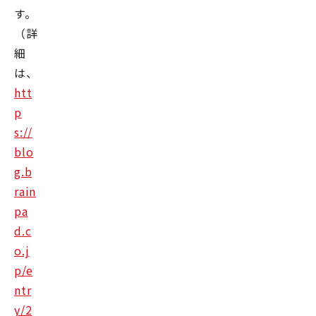
す。
（詳
細
は、
htt
p
s://
blo
g.b
rain
pa
d.c
o.j
p/e
ntr
y/2