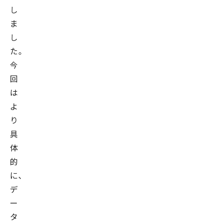
し
ま
し
た。
今
回
は
よ
り
具
体
的
に、
デ
ー
タ