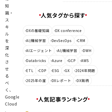
知
識・
人気タグから探す
ス
キ
DXの基礎知識
DX conference
ル
を
AI/機械学習
DevSecOps
CRM
深
AIエージェント
AI/機械学習
DWH
化
Databricks
Azure
GCP
AWS
さ
せ
ETL
CDP
ESG
GX
2024年問題
る
2025年の崖
DXレポート
DX銘柄
べ
く、
Google
人気記事ランキング
Cloud
、