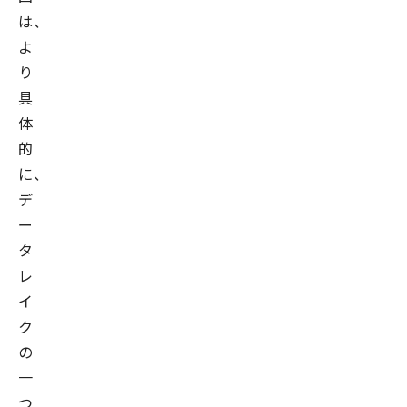
は、
よ
り
具
体
的
に、
デ
ー
タ
レ
イ
ク
の
一
つ