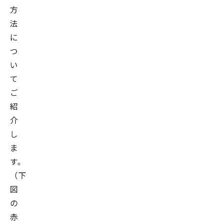
方
法
に
つ
い
て
ご
紹
介
し
ま
す。
（下
図
の
赤