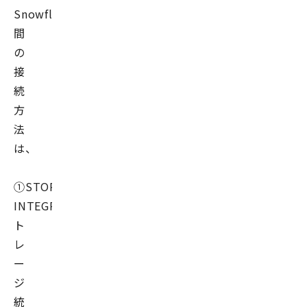
Snowflake
間
の
接
続
方
法
は、
①STORAGE
INTEGRATION（ス
ト
レ
ー
ジ
統