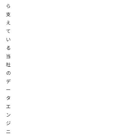
ら
支
え
て
い
る
当
社
の
デ
ー
タ
エ
ン
ジ
ニ