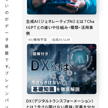
い
の
が
生成AI（ジェネレーティブAI）とは？Cha
デ
tGPTとの違いや仕組み・種類・活用事
ー
例
タ
AI/機械学習
生成AI/LLM
基
盤
で
す。
ブ
レ
イ
ン
パ
DX（デジタルトランスフォーメーション）
とは？今さら聞けない意味・定義を分か
ッ