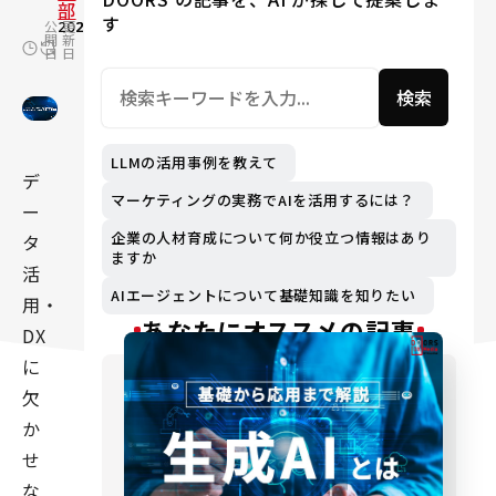
部
す
公
2022.05.19
更
2024.12.16
開
新
日
日
検索
LLMの活用事例を教えて
デ
マーケティングの実務でAIを活用するには？
ー
企業の人材育成について何か役立つ情報はあり
タ
ますか
活
AIエージェントについて基礎知識を知りたい
用・
あなたにオススメの記事
DX
に
欠
か
せ
な