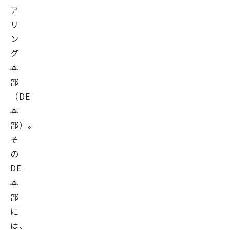
ア
リ
ン
グ
本
部
（DE
本
部）。
そ
の
DE
本
部
に
は、