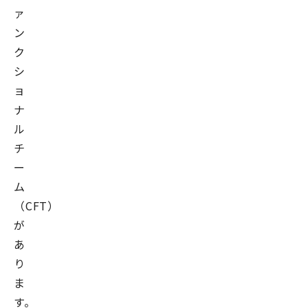
ァ
ン
ク
シ
ョ
ナ
ル
チ
ー
ム
（CFT）」
が
あ
り
ま
す。