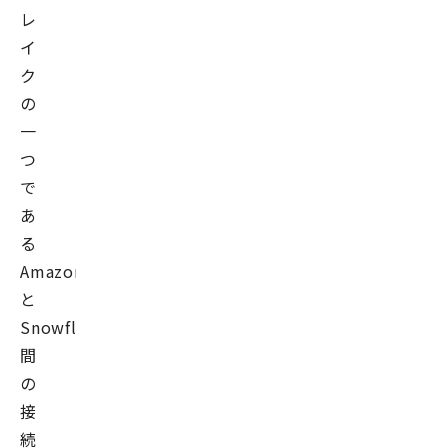
レ
イ
ク
の
一
つ
で
あ
る
AmazonS3
と
Snowflake
間
の
接
続