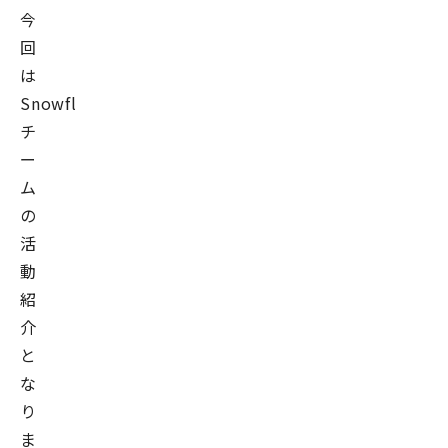
今
回
は
Snowflake
チ
ー
ム
の
活
動
紹
介
と
な
り
ま