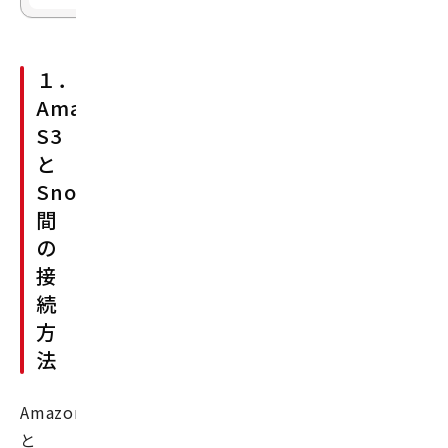
１．
Amazon
S3
と
Snowflake
間
の
接
続
方
法
AmazonS3
と