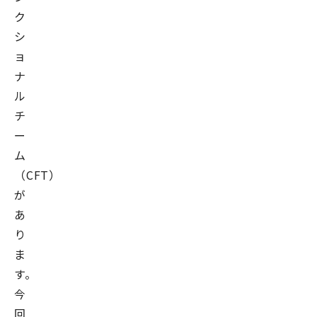
ク
シ
ョ
ナ
ル
チ
ー
ム
（CFT）」
が
あ
り
ま
す。
今
回