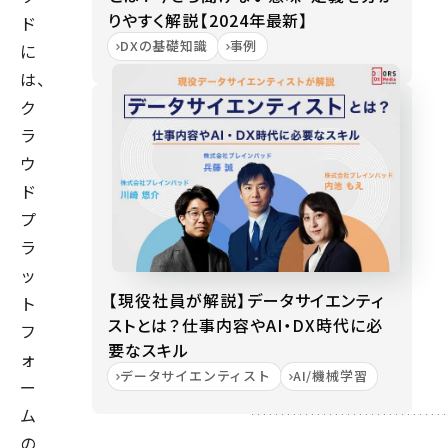
りやすく解説【2024年最新】
ド
DXの基礎知識
事例
に
は、
ク
ラ
ウ
ド
プ
ラ
ッ
【現役社員が解説】データサイエンティ
ト
ストとは？仕事内容やAI・DX時代に必
フ
要なスキル
ォ
データサイエンティスト
AI/機械学習
ー
ム
の