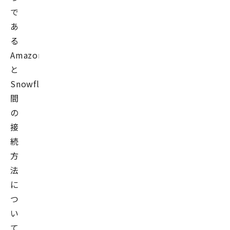
で
あ
る
AmazonS3
と
Snowflake
間
の
接
続
方
法
に
つ
い
て