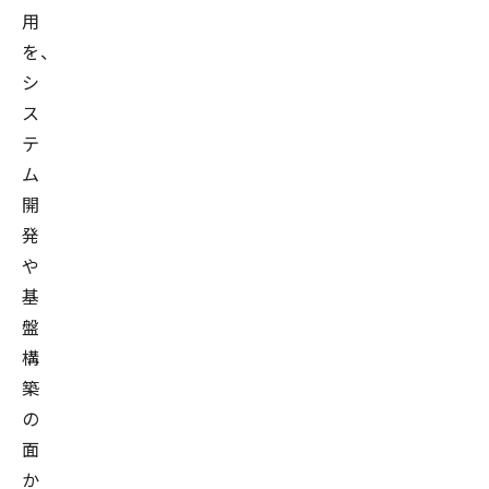
用
を、
シ
ス
テ
ム
開
発
や
基
盤
構
築
の
面
か