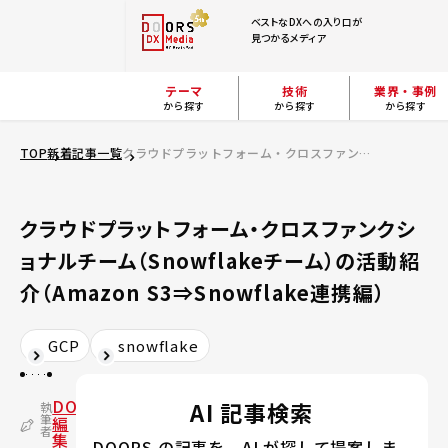
ベストなDXへの入り口が
見つかるメディア
テーマ
技術
業界・事例
から探す
から探す
から探す
TOP
新着記事一覧
クラウドプラットフォーム・クロスファンクショナルチーム（Snowflakeチーム）の活動紹介（Amazon S3⇒Snowflake連携編）
クラウドプラットフォーム・クロスファンクシ
ョナルチーム（Snowflakeチーム）の活動紹
介（Amazon S3⇒Snowflake連携編）
GCP
snowflake
DOORS
AI 記事検索
執
筆
編
者
集
DOORS の記事を、AI が探して提案しま