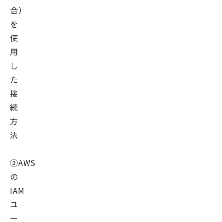
合）
を
使
用
し
た
接
続
方
法
②AWS
の
IAM
ユ
ー