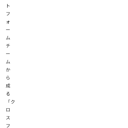
ト
フ
ォ
ー
ム
チ
ー
ム
か
ら
成
る
「ク
ロ
ス
フ