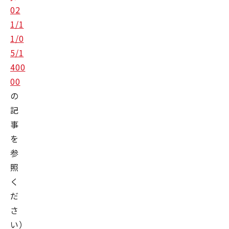
02
1/1
1/0
5/1
400
00
の
記
事
を
参
照
く
だ
さ
い）