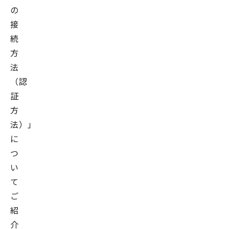
の
接
続
方
法
（認
証
方
法）」
に
つ
い
て
ご
紹
介