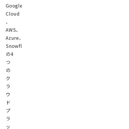
Google
Cloud
、
AWS、
Azure、
Snowflake
の4
つ
の
ク
ラ
ウ
ド
プ
ラ
ッ