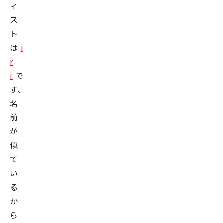
ィ
ス
ト
は
i
r
i
で
す、
名
前
が
似
て
い
る
か
ら