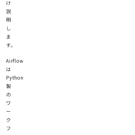
け
説
明
し
ま
す。
Airflow
は
Python
製
の
ワ
ー
ク
フ