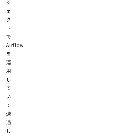
ジ
ェ
ク
ト
で
Airflow
を
運
用
し
て
い
て
遭
遇
し