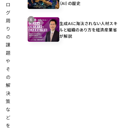
（AI）の歴史
ロ
グ
周
生成AIに淘汰されない人材スキ
り
ルと組織のあり方を経済産業省
が解説
の
課
題
や
そ
の
解
決
策
な
ど
を