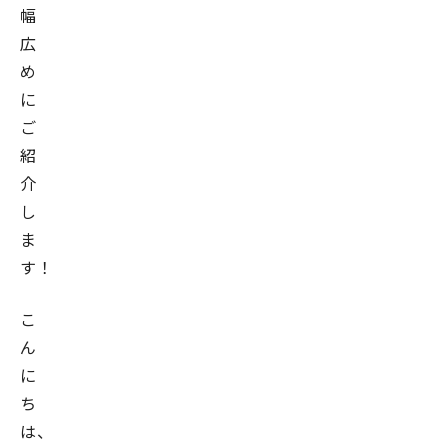
幅
広
め
に
ご
紹
介
し
ま
す！
こ
ん
に
ち
は、