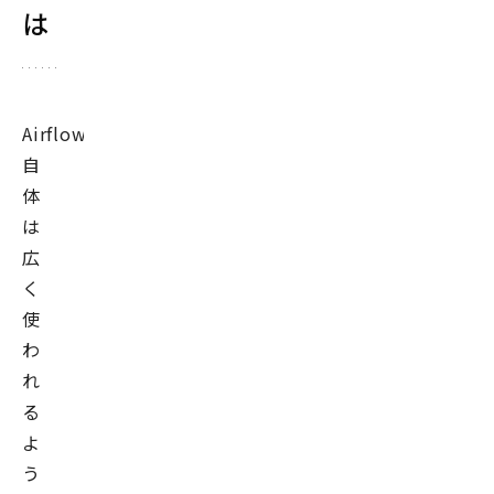
は
Airflow
自
体
は
広
く
使
わ
れ
る
よ
う