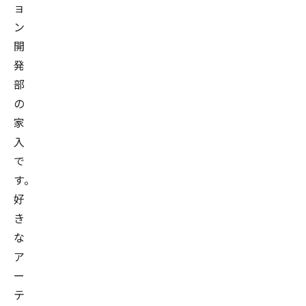
ョ
ン
開
発
部
の
家
入
で
す。
好
き
な
ア
ー
テ