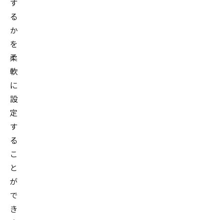
す
る
か
を
柔
軟
に
設
定
す
る
こ
と
が
で
き