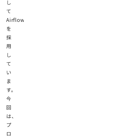
し
て
Airflow
を
採
用
し
て
い
ま
す。
今
回
は、
プ
ロ