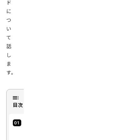
ド
に
つ
い
て
話
し
ま
す。
目次
Ai
rf
lo