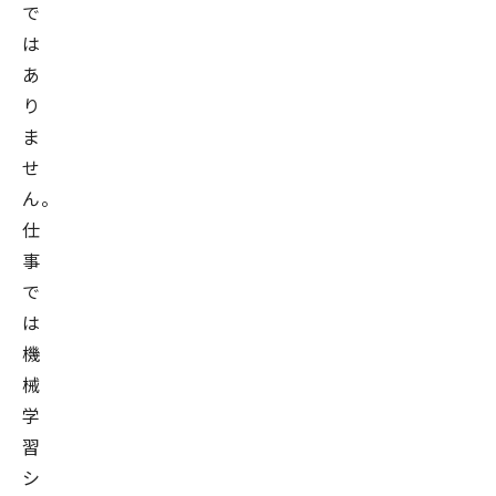
で
は
あ
り
ま
せ
ん。
仕
事
で
は
機
械
学
習
シ