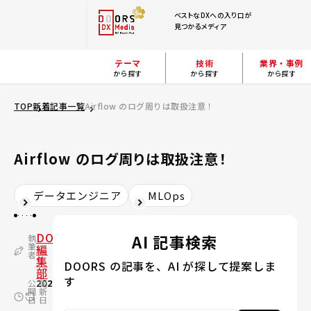
ベストなDXへの入り口が
見つかるメディア
テーマ
技術
業界・事例
から探す
から探す
から探す
TOP
新着記事一覧
Airflow のログ周りは取扱注意！
Airflow のログ周りは取扱注意！
データエンジニア
MLOps
DOORS
AI 記事検索
執
筆
編
者
集
DOORS の記事を、AI が探して提案しま
部
す
公
2022.12.20
更
2024.03.11
開
新
日
日