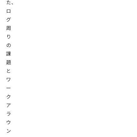
た、
ロ
グ
周
り
の
課
題
と
ワ
ー
ク
ア
ラ
ウ
ン