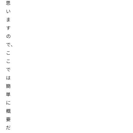
思
い
ま
す
の
で、
こ
こ
で
は
簡
単
に
概
要
だ