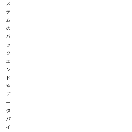
ス
テ
ム
の
バ
ッ
ク
エ
ン
ド
や
デ
ー
タ
パ
イ