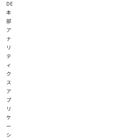
DE
本
部
ア
ナ
リ
テ
ィ
ク
ス
ア
プ
リ
ケ
ー
シ