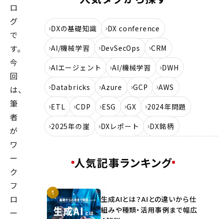
ロ
グ
DXの基礎知識
DX conference
で
す。
AI/機械学習
DevSecOps
CRM
今
AIエージェント
AI/機械学習
DWH
回
Databricks
Azure
GCP
AWS
は、
筆
ETL
CDP
ESG
GX
2024年問題
者
2025年の崖
DXレポート
DX銘柄
が
ワ
ー
人気記事ランキング
ク
フ
ロ
生成AIとは？AIとの違いから仕
組みや種類・活用事例まで幅広
ー