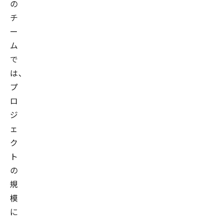
の
チ
ー
ム
で
は、
プ
ロ
ジ
ェ
ク
ト
の
規
模
に