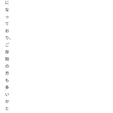
に
な
っ
て
お
り、
ご
存
知
の
方
も
多
い
か
と