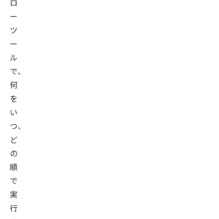
ロ
ー
ツ
ー
ル
で、
何
を
い
つ、
ど
の
順
で
実
行