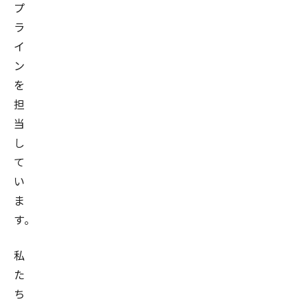
プ
ラ
イ
ン
を
担
当
し
て
い
ま
す。
私
た
ち