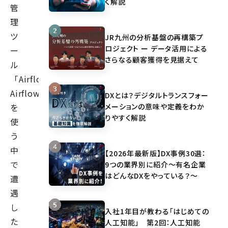
く解説
管
理
ツ
JR九州の分析基盤の再構築プ
ロジェクト ー データ活用による
ー
さらなる顧客獲得を見据えて
ル
「Airflow（Apache
Airflow）」
DXとは？デジタルトランスフォー
メーションの意味や定義をわか
を
りやすく解説
使
う
中
【2026年最新版】DX事例30選：
で
9つの業界別に紹介～有名企業
はどんなDXをやっている？～
遭
遇
し
入社1年目が教わる「はじめての
た
人工知能」 第2回：人工知能