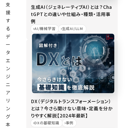
支
生成AI（ジェネレーティブAI）とは？Cha
援
tGPTとの違いや仕組み・種類・活用事
す
例
る
AI/機械学習
生成AI/LLM
デ
ー
タ
エ
ン
ジ
ニ
ア
リ
DX（デジタルトランスフォーメーション）
とは？今さら聞けない意味・定義を分か
ン
りやすく解説【2024年最新】
グ
DXの基礎知識
事例
本