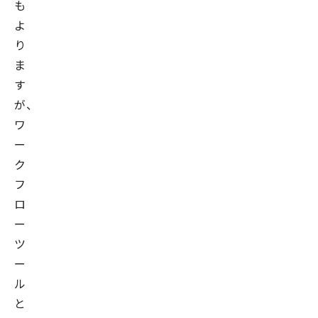
も
よ
り
ま
す
が、
ワ
ー
ク
フ
ロ
ー
ツ
ー
ル
と