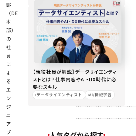
部
（DE
本
部）
の
社
員
に
【現役社員が解説】データサイエンティ
よ
ストとは？仕事内容やAI・DX時代に必
る
要なスキル
エ
データサイエンティスト
AI/機械学習
ン
ジ
ニ
ア
ブ
人気タグから探す