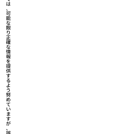
は
、
可
能
な
限
り
正
確
な
情
報
を
提
供
す
る
よ
う
努
め
て
い
ま
す
が
、
誤