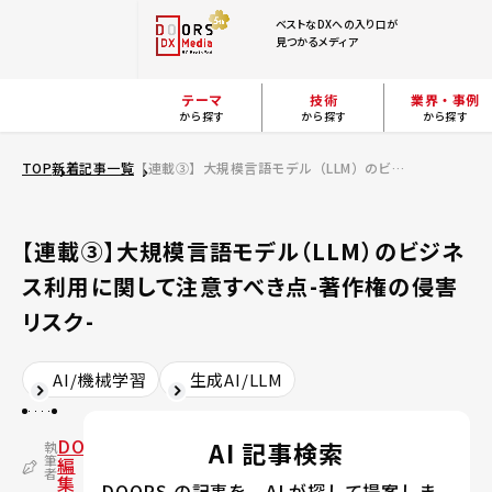
ベストなDXへの入り口が
見つかるメディア
テーマ
技術
業界・事例
から探す
から探す
から探す
TOP
新着記事一覧
【連載③】大規模言語モデル（LLM）のビジネス利用に関して注意すべき点-著作権の侵害リスク-
【連載③】大規模言語モデル（LLM）のビジネ
ス利用に関して注意すべき点-著作権の侵害
リスク-
AI/機械学習
生成AI/LLM
DOORS
AI 記事検索
執
筆
編
者
集
DOORS の記事を、AI が探して提案しま