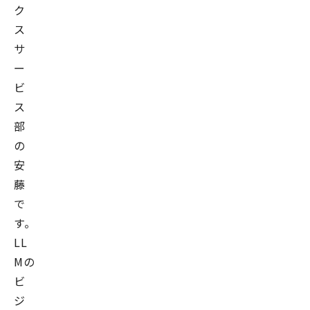
ク
ス
サ
ー
ビ
ス
部
の
安
藤
で
す。
LL
Mの
ビ
ジ