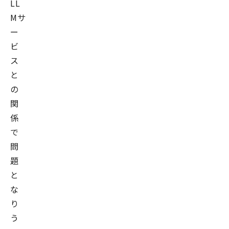
LL
Mサ
ー
ビ
ス
と
の
関
係
で
問
題
と
な
り
う