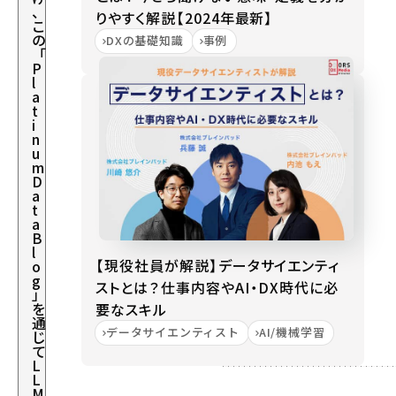
、
りやすく解説【2024年最新】
こ
の
DXの基礎知識
事例
「
P
l
a
t
i
n
u
m
D
a
t
a
B
l
【現役社員が解説】データサイエンティ
o
g
ストとは？仕事内容やAI・DX時代に必
」
を
要なスキル
通
データサイエンティスト
AI/機械学習
じ
て
L
L
M