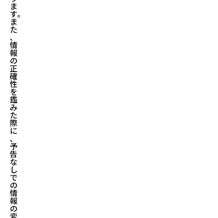
ま
す。
ま
た
、
情
報
の
正
確
性
を
鑑
み
た
際
に
、
予
告
な
し
で
の
情
報
の
変