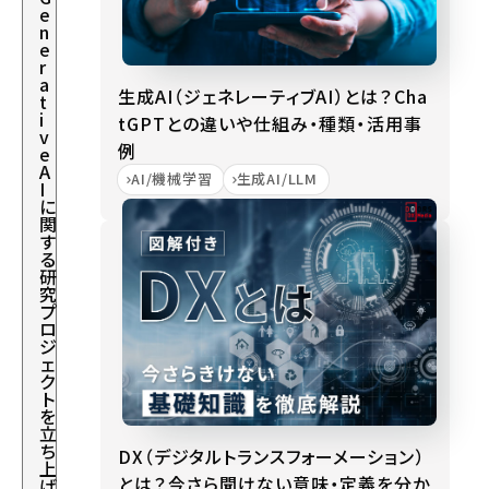
e
n
e
r
a
生成AI（ジェネレーティブAI）とは？Cha
t
i
tGPTとの違いや仕組み・種類・活用事
v
例
e
A
AI/機械学習
生成AI/LLM
I
に
関
す
る
研
究
プ
ロ
ジ
ェ
ク
ト
を
立
ち
DX（デジタルトランスフォーメーション）
上
とは？今さら聞けない意味・定義を分か
げ