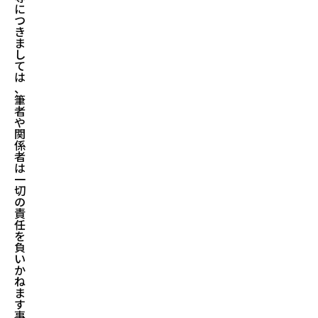
に
つ
き
ま
し
て
は
、
筆
者
や
関
係
者
は
一
切
の
責
任
を
負
い
か
ね
ま
す
事