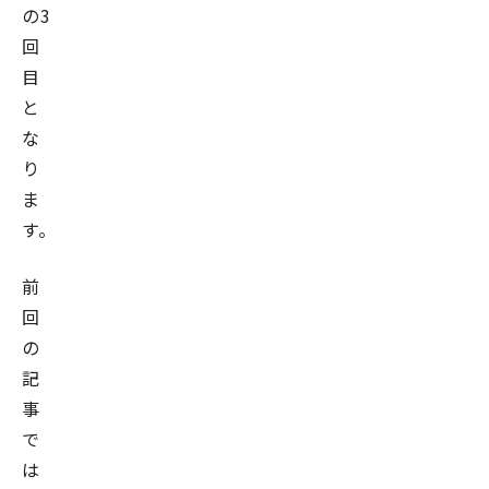
の3
回
目
と
な
り
ま
す。
前
回
の
記
事
で
は