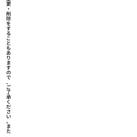
更
・
削
除
を
す
る
こ
と
も
あ
り
ま
す
の
で
、
ご
了
承
く
だ
さ
い
。
ま
た
、