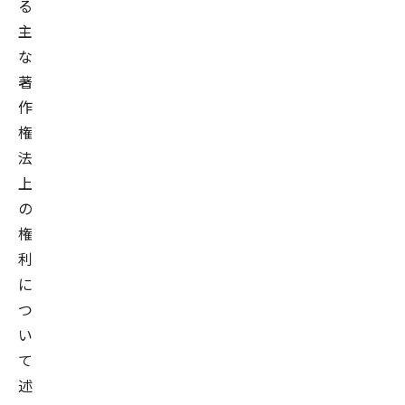
る
主
な
著
作
権
法
上
の
権
利
に
つ
い
て
述