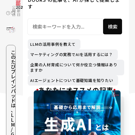
部
す
公
2023.05.23
更
2024.03.11
開
新
日
日
検索
LLMの活用事例を教えて
こ
マーケティングの実務でAIを活用するには？
の
た
企業の人材育成について何か役立つ情報はあり
び
ますか
ブ
レ
イ
AIエージェントについて基礎知識を知りたい
ン
あなたにオススメの記事
パ
ッ
ド
は
、
L
L
M
/
G