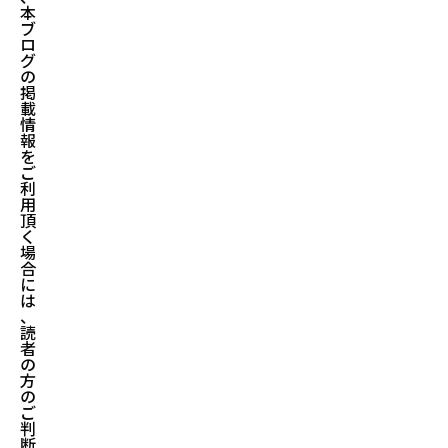
本
ブ
ロ
グ
の
掲
載
情
報
を
ご
利
用
頂
く
場
合
に
は
、
読
者
の
方
の
ご
判
断