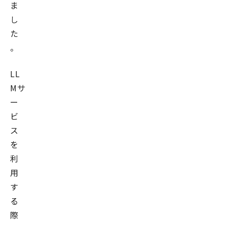
ま
し
た
。
LL
Mサ
ー
ビ
ス
を
利
用
す
る
際