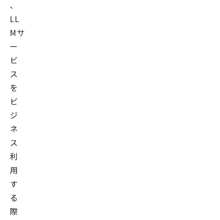
、
LL
Mサ
ー
ビ
ス
を
ビ
ジ
ネ
ス
利
用
す
る
際