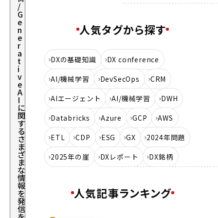
/
G
e
人気タグから探す
n
e
r
a
DXの基礎知識
DX conference
t
i
v
AI/機械学習
DevSecOps
CRM
e
A
AIエージェント
AI/機械学習
DWH
I
に
関
Databricks
Azure
GCP
AWS
す
る
ETL
CDP
ESG
GX
2024年問題
さ
ま
ざ
2025年の崖
DXレポート
DX銘柄
ま
な
情
報
人気記事ランキング
を
発
信
を