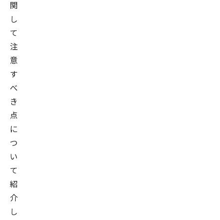
関
し
て
注
意
す
べ
き
点
に
つ
い
て
紹
介
し