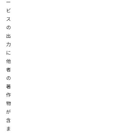
ー
ビ
ス
の
出
力
に
他
者
の
著
作
物
が
含
ま