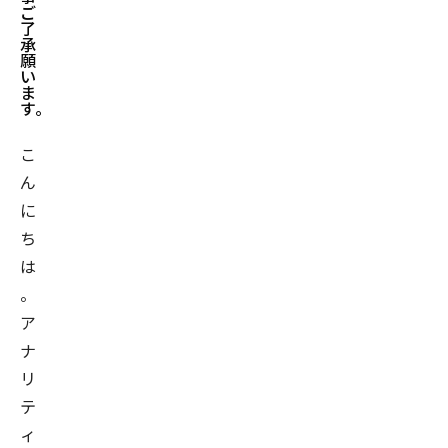
ご
了
承
願
い
ま
す。
こ
ん
に
ち
は
。
ア
ナ
リ
テ
ィ