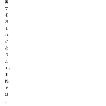
害
す
る
お
そ
れ
が
あ
り
ま
す。
本
稿
で
は
、