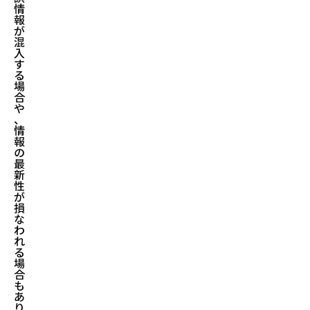
情
報
が
混
入
す
る
場
合
や
、
情
報
の
最
新
性
が
損
な
わ
れ
る
場
合
も
あ
り