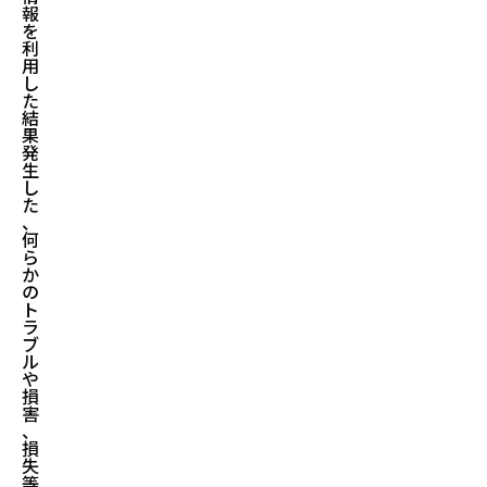
報
を
利
用
し
た
結
果
発
生
し
た
、
何
ら
か
の
ト
ラ
ブ
ル
や
損
害
、
損
失
等