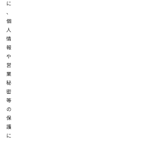
に
、
個
人
情
報
や
営
業
秘
密
等
の
保
護
に