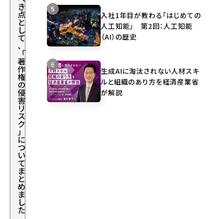
き
点
入社1年目が教わる「はじめての
と
人工知能」 第2回：人工知能
し
（AI）の歴史
て
、
「
著
作
生成AIに淘汰されない人材スキ
権
ルと組織のあり方を経済産業省
の
侵
が解説
害
リ
ス
ク
」
に
つ
い
て
ま
と
め
ま
し
た
。