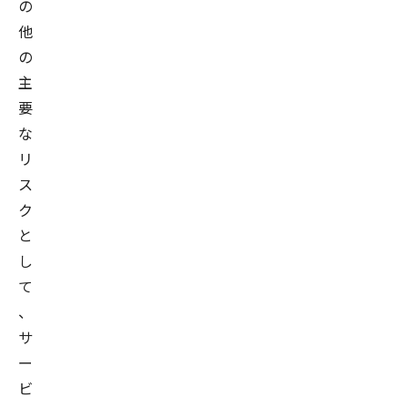
の
他
の
主
要
な
リ
ス
ク
と
し
て
、
サ
ー
ビ