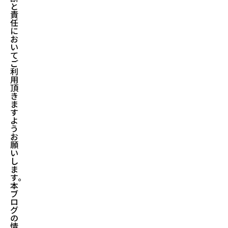
と
責
任
に
お
い
て
ご
利
用
頂
き
ま
す
よ
う
お
願
い
し
ま
す。
本
ブ
ロ
グ
の
情