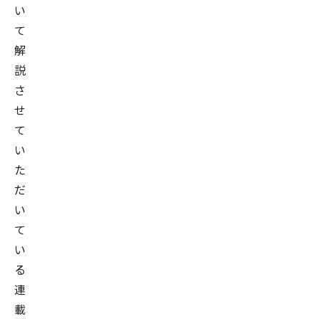
い
て
解
説
さ
せ
て
い
た
だ
い
て
い
る
連
載