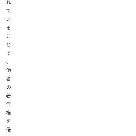
れ
て
い
る
こ
と
で
、
他
者
の
著
作
権
を
侵