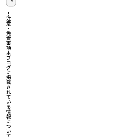
！
注
意
・
免
責
事
項
本
ブ
ロ
グ
に
掲
載
さ
れ
て
い
る
情
報
に
つ
い
て