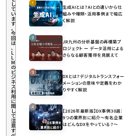
し
生成AIとは？AIとの違いから仕
て
い
組みや種類・活用事例まで幅広
ま
く解説
す
。
今
回
JR九州の分析基盤の再構築プ
は
、
ロジェクト ー データ活用による
L
さらなる顧客獲得を見据えて
L
M
の
ビ
DXとは？デジタルトランスフォー
ジ
ネ
メーションの意味や定義をわか
ス
りやすく解説
利
用
に
関
し
【2026年最新版】DX事例30選：
て
9つの業界別に紹介～有名企業
注
はどんなDXをやっている？～
意
す
べ