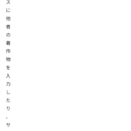
ス
に
他
者
の
著
作
物
を
入
力
し
た
り
、
サ