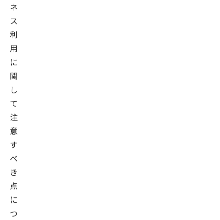
ネ
ス
利
用
に
関
し
て
注
意
す
べ
き
点
に
つ