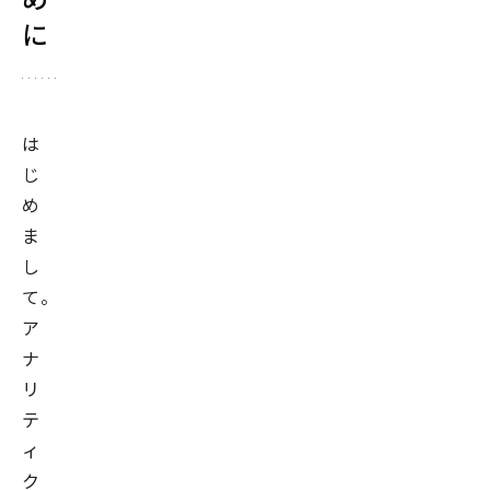
に
は
じ
め
ま
し
て。
ア
ナ
リ
テ
ィ
ク