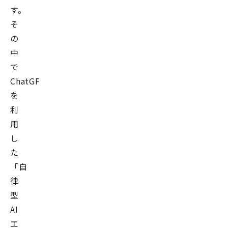
す。
そ
の
中
で
ChatGPT
を
利
用
し
た
「自
律
型
AI
エ