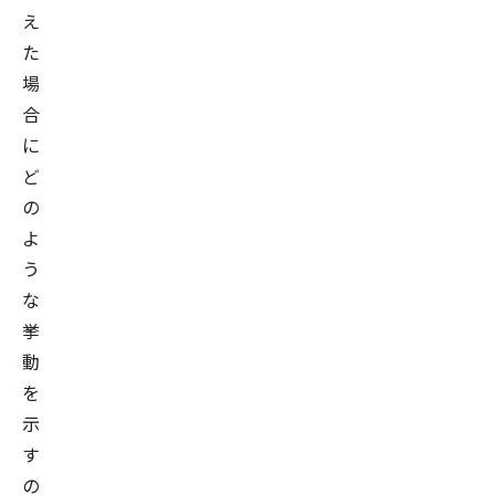
え
た
場
合
に
ど
の
よ
う
な
挙
動
を
示
す
の