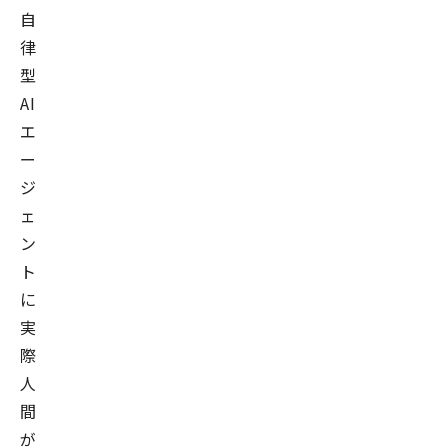
自
律
型
AI
エ
ー
ジ
ェ
ン
ト
に
実
際
人
間
が