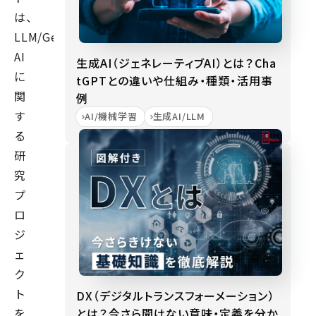
は、
LLM/Generative
AI
生成AI（ジェネレーティブAI）とは？Cha
に
tGPTとの違いや仕組み・種類・活用事
関
例
す
AI/機械学習
生成AI/LLM
る
研
究
プ
ロ
ジ
ェ
ク
ト
DX（デジタルトランスフォーメーション）
とは？今さら聞けない意味・定義を分か
を