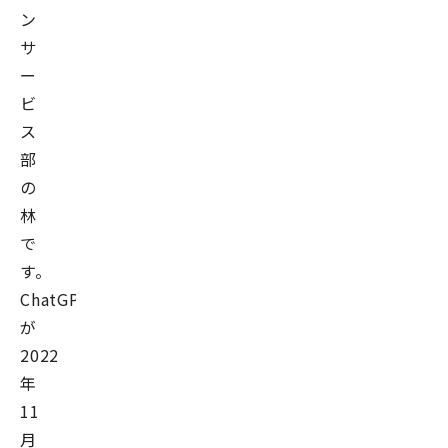
ン
サ
ー
ビ
ス
部
の
林
で
す。
ChatGPT
が
2022
年
11
月