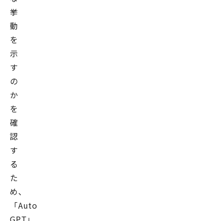
挙
動
を
示
す
の
か
を
確
認
す
る
た
め、
「Auto-
GPT」