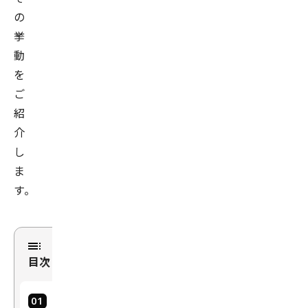
の
挙
動
を
ご
紹
介
し
ま
す。
目次
は