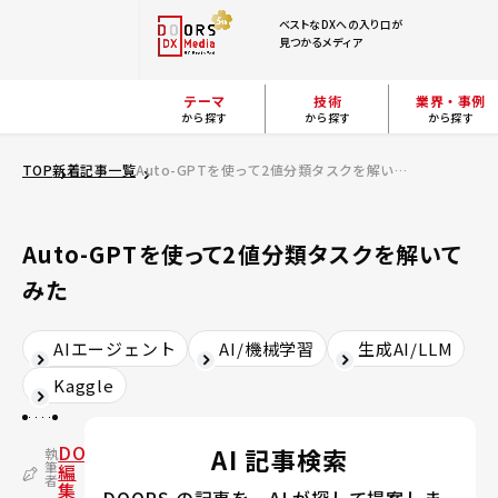
ベストなDXへの入り口が
見つかるメディア
テーマ
技術
業界・事例
から探す
から探す
から探す
TOP
新着記事一覧
Auto-GPTを使って2値分類タスクを解いてみた
Auto-GPTを使って2値分類タスクを解いて
みた
AIエージェント
AI/機械学習
生成AI/LLM
Kaggle
DOORS
AI 記事検索
執
筆
編
者
集