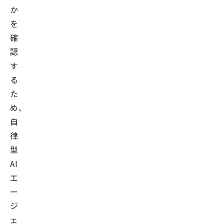
か
を
確
認
す
る
た
め、
自
律
型
AI
エ
ー
ジ
ェ