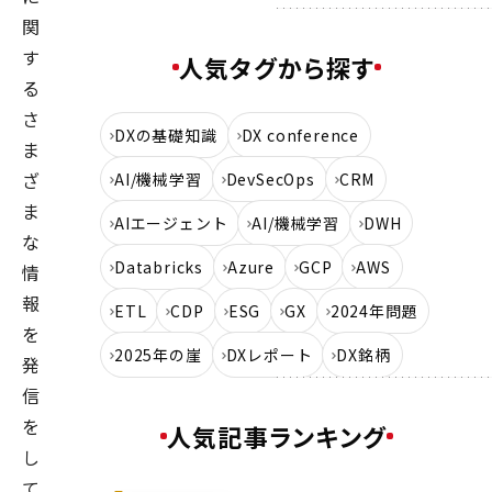
関
す
人気タグから探す
る
さ
DXの基礎知識
DX conference
ま
ざ
AI/機械学習
DevSecOps
CRM
ま
AIエージェント
AI/機械学習
DWH
な
Databricks
Azure
GCP
AWS
情
報
ETL
CDP
ESG
GX
2024年問題
を
2025年の崖
DXレポート
DX銘柄
発
信
を
人気記事ランキング
し
て