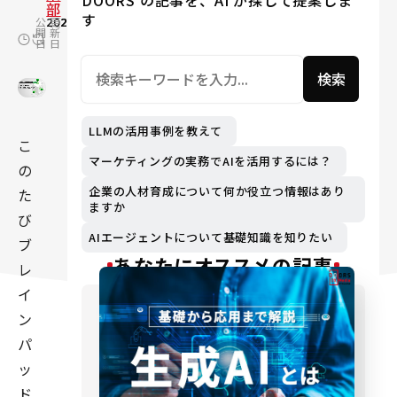
DOORS の記事を、AI が探して提案しま
部
す
公
2023.06.23
更
2024.12.16
開
新
日
日
検索
LLMの活用事例を教えて
こ
マーケティングの実務でAIを活用するには？
の
企業の人材育成について何か役立つ情報はあり
た
ますか
び
AIエージェントについて基礎知識を知りたい
ブ
あなたにオススメの記事
レ
イ
ン
パ
ッ
ド