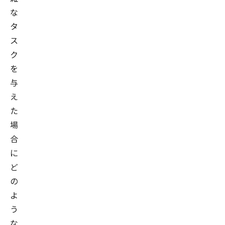
な
タ
ス
ク
を
与
え
た
場
合
に
ど
の
よ
う
な