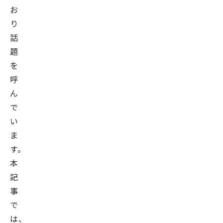
お
り
話
題
を
呼
ん
で
い
ま
す。
本
記
事
で
は、