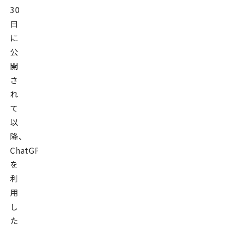
30
日
に
公
開
さ
れ
て
以
降、
ChatGPT
を
利
用
し
た