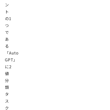
ン
ト
の1
つ
で
あ
る
「Auto-
GPT」
に2
値
分
類
タ
ス
ク