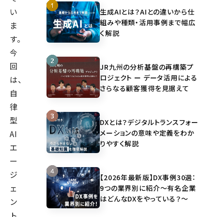
い
生成AIとは？AIとの違いから仕
組みや種類・活用事例まで幅広
ま
く解説
す。
今
回
JR九州の分析基盤の再構築プ
ロジェクト ー データ活用による
は、
さらなる顧客獲得を見据えて
自
律
型
DXとは？デジタルトランスフォー
メーションの意味や定義をわか
AI
りやすく解説
エ
ー
ジ
【2026年最新版】DX事例30選：
ェ
9つの業界別に紹介～有名企業
はどんなDXをやっている？～
ン
ト