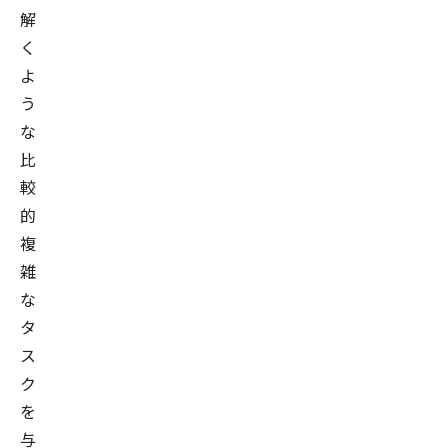
解
く
よ
う
な
比
較
的
複
雑
な
タ
ス
ク
を
与