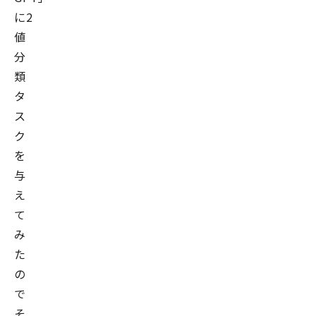
に2
値
分
類
タ
ス
ク
を
与
え
て
み
た
の
で
そ