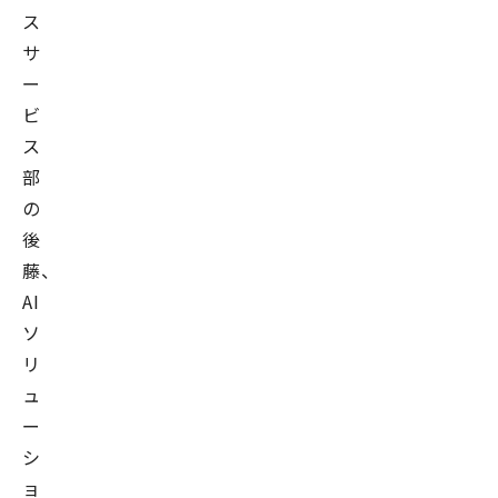
ス
サ
ー
ビ
ス
部
の
後
藤、
AI
ソ
リ
ュ
ー
シ
ョ