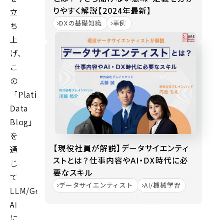
りやすく解説【2024年最新】
立
DXの基礎知識
事例
ち
上
げ、
こ
の
「Platinum
Data
Blog」
を
【現役社員が解説】データサイエンティ
通
ストとは？仕事内容やAI・DX時代に必
じ
要なスキル
て
データサイエンティスト
AI/機械学習
LLM/Generative
AI
に