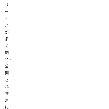
サ
ー
ビ
ス
が
多
く
開
発・
公
開
さ
れ
非
常
に