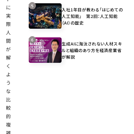
に
入社1年目が教わる「はじめての
実
人工知能」 第2回：人工知能
（AI）の歴史
際
人
間
生成AIに淘汰されない人材スキ
が
ルと組織のあり方を経済産業省
が解説
解
く
よ
う
な
比
較
的
複
雑