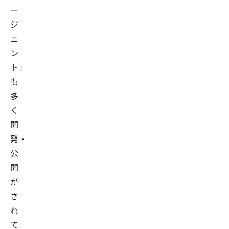
ー
ジ
ェ
ン
ト」
も
多
く
開
発・
公
開
が
さ
れ
て