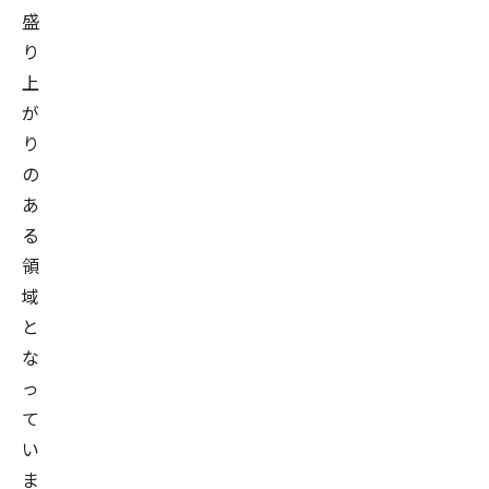
盛
り
上
が
り
の
あ
る
領
域
と
な
っ
て
い
ま