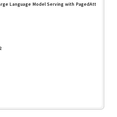
arge Language Model Serving with PagedAtt
2