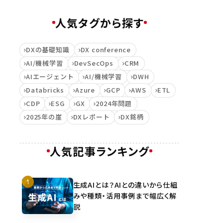
人気タグから探す
DXの基礎知識
DX conference
AI/機械学習
DevSecOps
CRM
AIエージェント
AI/機械学習
DWH
Databricks
Azure
GCP
AWS
ETL
CDP
ESG
GX
2024年問題
2025年の崖
DXレポート
DX銘柄
人気記事ランキング
生成AIとは？AIとの違いから仕組
みや種類・活用事例まで幅広く解
説