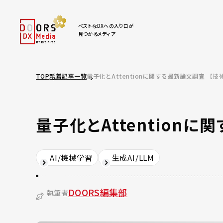
ベストなDXへの入り口が
見つかるメディア
TOP
新着記事一覧
量子化とAttentionに関する最新論文調査 【
量子化とAttention
AI/機械学習
生成AI/LLM
DOORS編集部
執筆者