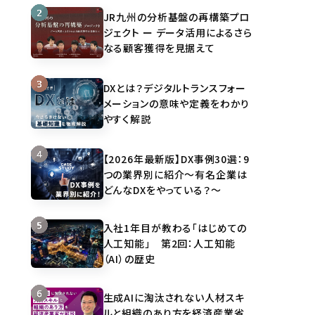
JR九州の分析基盤の再構築プロ
ジェクト ー データ活用によるさら
なる顧客獲得を見据えて
DXとは？デジタルトランスフォー
メーションの意味や定義をわかり
やすく解説
【2026年最新版】DX事例30選：9
つの業界別に紹介～有名企業は
どんなDXをやっている？～
入社1年目が教わる「はじめての
人工知能」 第2回：人工知能
（AI）の歴史
生成AIに淘汰されない人材スキ
ルと組織のあり方を経済産業省