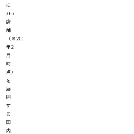
に
367
店
舗
（※2022
年2
月
時
点）
を
展
開
す
る
国
内