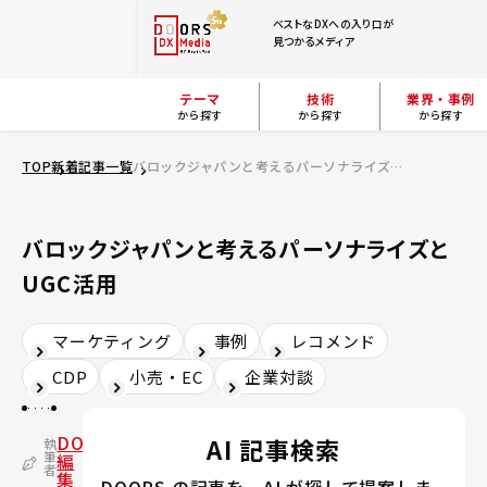
ベストなDXへの入り口が
見つかるメディア
テーマ
技術
業界・事例
から探す
から探す
から探す
TOP
新着記事一覧
バロックジャパンと考えるパーソナライズとUGC活用
バロックジャパンと考えるパーソナライズと
UGC活用
マーケティング
事例
レコメンド
CDP
小売・EC
企業対談
DOORS
AI 記事検索
執
筆
編
者
集