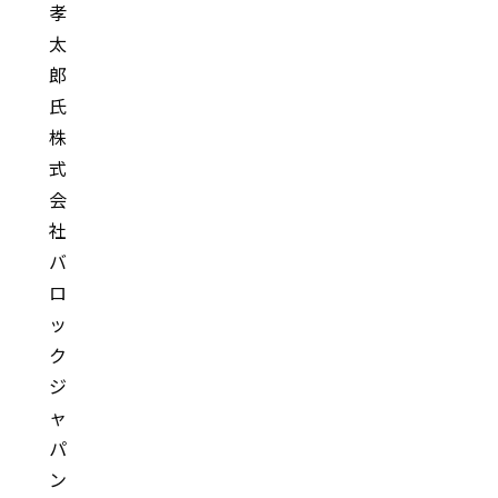
孝
太
郎
氏
株
式
会
社
バ
ロ
ッ
ク
ジ
ャ
パ
ン