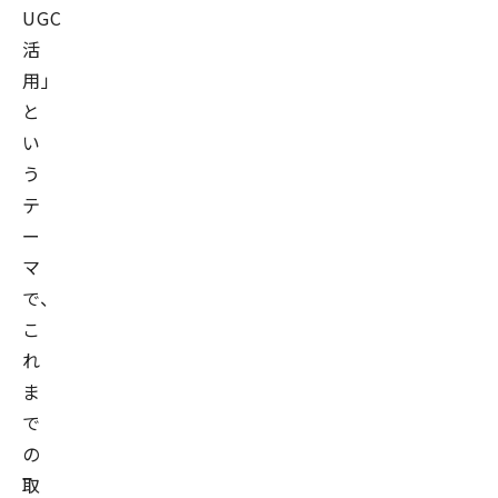
UGC
活
用」
と
い
う
テ
ー
マ
で、
こ
れ
ま
で
の
取