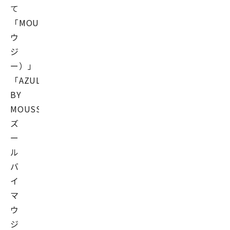
て
「MOUSSY（マ
ウ
ジ
ー）」
「AZUL
BY
MOUSSY（ア
ズ
ー
ル
バ
イ
マ
ウ
ジ