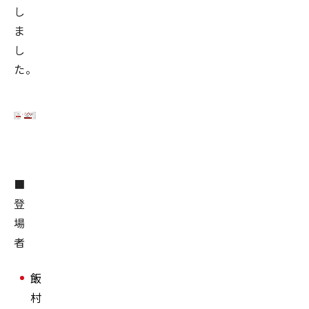
し
ま
し
た。
■
登
場
者
飯
村