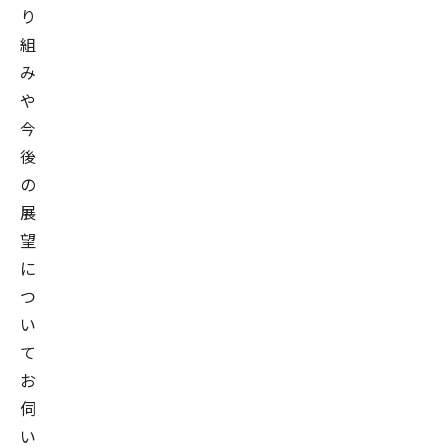
り
組
み
や
今
後
の
展
望
に
つ
い
て
お
伺
い