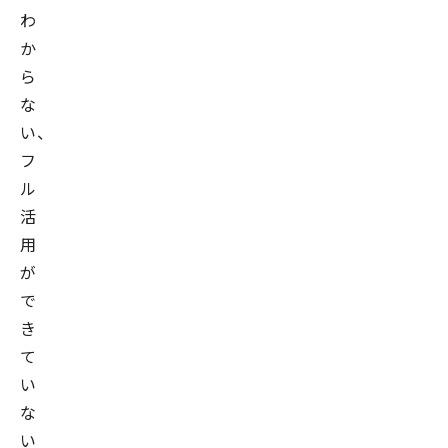
わ
か
ら
な
い、
フ
ル
活
用
が
で
き
て
い
な
い