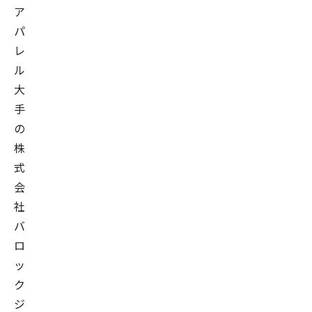
ア
パ
レ
ル
大
手
の
株
式
会
社
バ
ロ
ッ
ク
ジ