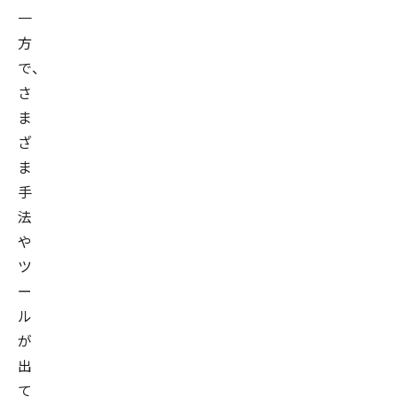
一
方
で、
さ
ま
ざ
ま
手
法
や
ツ
ー
ル
が
出
て