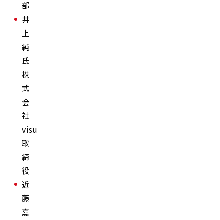
部
井
上
純
氏
株
式
会
社
visumo
取
締
役
近
藤
嘉