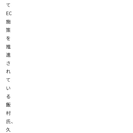
て
EC
施
策
を
推
進
さ
れ
て
い
る
飯
村
氏、
久