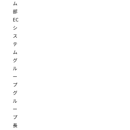
ム
部
EC
シ
ス
テ
ム
グ
ル
ー
プ
グ
ル
ー
プ
長