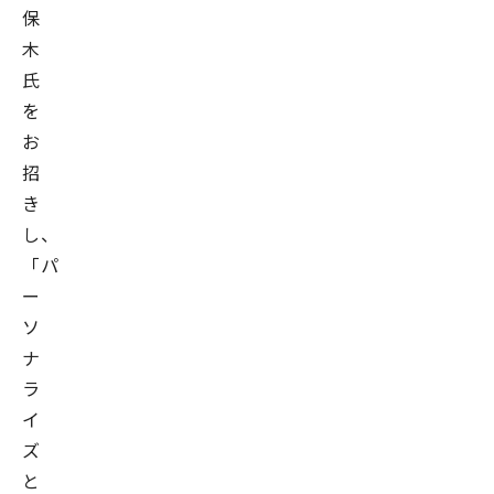
保
木
氏
を
お
招
き
し、
「パ
ー
ソ
ナ
ラ
イ
ズ
と