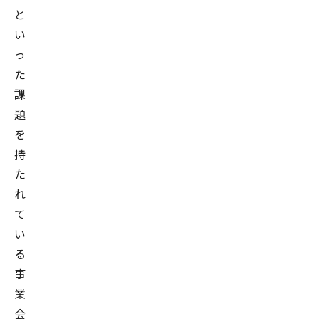
と
い
っ
た
課
題
を
持
た
れ
て
い
る
事
業
会