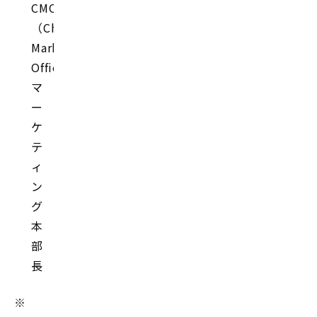
CMO
（Chief
Marketing
Officer）
マ
ー
ケ
テ
ィ
ン
グ
本
部
長
※