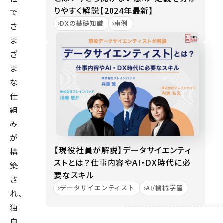
りやすく解説【2024年最新】
で
DXの基礎知識
事例
さ
ま
ざ
ま
な
仕
組
み
が
【現役社員が解説】データサイエンティ
構
ストとは？仕事内容やAI・DX時代に必
築
要なスキル
さ
データサイエンティスト
AI/機械学習
れ、
独
自