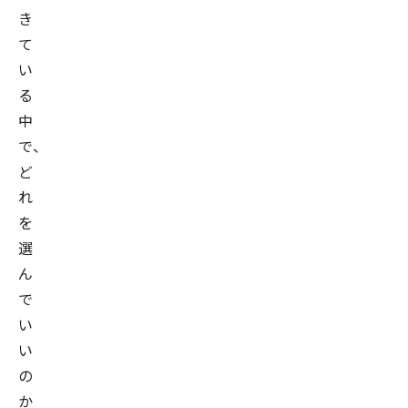
き
て
い
る
中
で、
ど
れ
を
選
ん
で
い
い
の
か