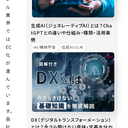
ル
業
界
生成AI（ジェネレーティブAI）とは？Cha
で
tGPTとの違いや仕組み・種類・活用事
は
例
EC
AI/機械学習
生成AI/LLM
化
が
進
ん
で
い
ま
す。
各
DX（デジタルトランスフォーメーション）
とは？今さら聞けない意味・定義を分か
社