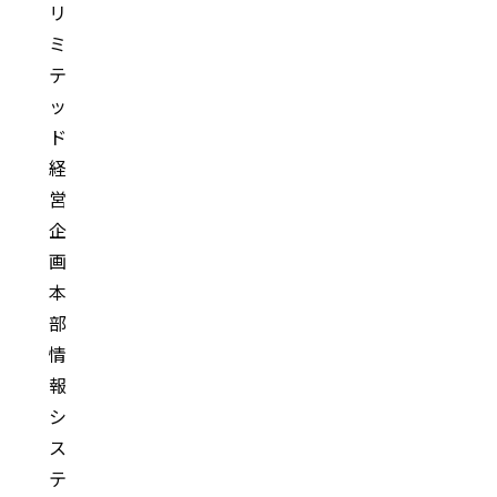
リ
ミ
テ
ッ
ド
経
営
企
画
本
部
情
報
シ
ス
テ