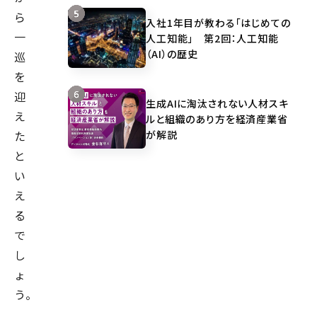
ら
入社1年目が教わる「はじめての
一
人工知能」 第2回：人工知能
（AI）の歴史
巡
を
迎
生成AIに淘汰されない人材スキ
え
ルと組織のあり方を経済産業省
が解説
た
と
い
え
る
で
し
ょ
う。