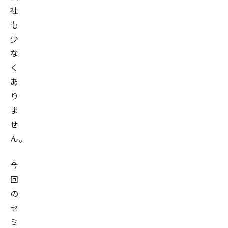
社
も
少
な
く
あ
り
ま
せ
ん。
今
回
の
セ
ミ