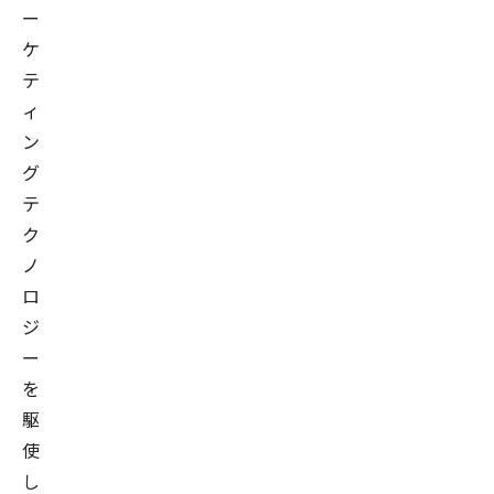
ー
ケ
テ
ィ
ン
グ
テ
ク
ノ
ロ
ジ
ー
を
駆
使
し