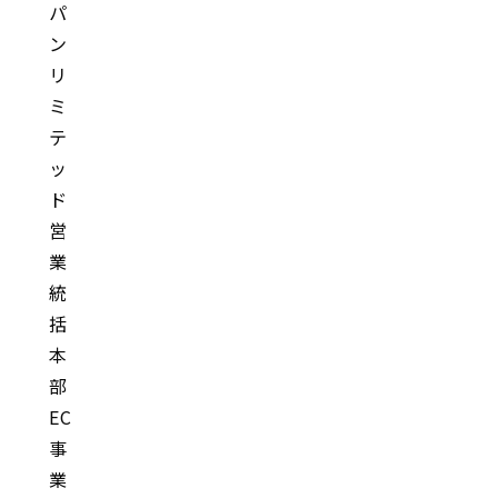
パ
ン
リ
ミ
テ
ッ
ド
営
業
統
括
本
部
EC
事
業