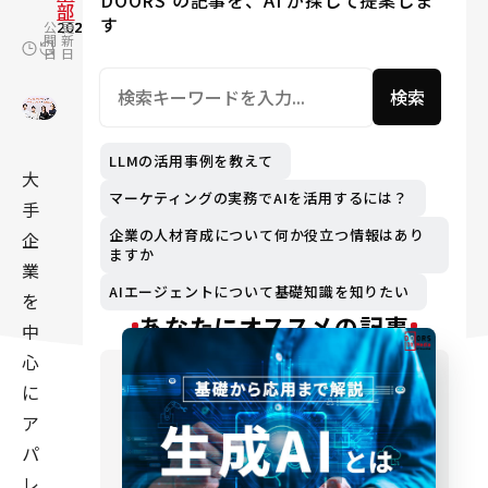
DOORS の記事を、AI が探して提案しま
部
す
公
2023.06.02
更
2024.06.25
開
新
日
日
検索
LLMの活用事例を教えて
大
マーケティングの実務でAIを活用するには？
手
企業の人材育成について何か役立つ情報はあり
企
ますか
業
AIエージェントについて基礎知識を知りたい
を
あなたにオススメの記事
中
心
に
ア
パ
レ