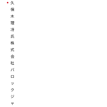
久
保
木
理
冴
氏
株
式
会
社
バ
ロ
ッ
ク
ジ
ャ