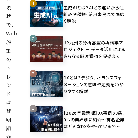
現
生成AIとは？AIとの違いから仕
組みや種類・活用事例まで幅広
状
く解説
で、
Web
施
JR九州の分析基盤の再構築プ
ロジェクト ー データ活用による
策
さらなる顧客獲得を見据えて
の
ト
レ
DXとは？デジタルトランスフォー
メーションの意味や定義をわか
ン
りやすく解説
ド
は
黎
【2026年最新版】DX事例30選：
明
9つの業界別に紹介～有名企業
はどんなDXをやっている？～
期
か