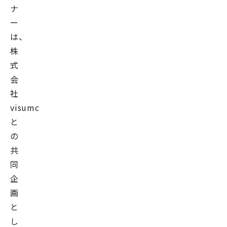
ナ
ー
は、
株
式
会
社
visumo
と
の
共
同
企
画
と
し