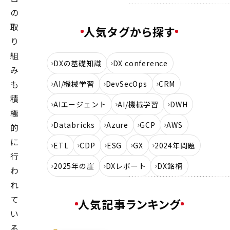
の
取
人気タグから探す
り
組
DXの基礎知識
DX conference
み
も
AI/機械学習
DevSecOps
CRM
積
AIエージェント
AI/機械学習
DWH
極
Databricks
Azure
GCP
AWS
的
に
ETL
CDP
ESG
GX
2024年問題
行
2025年の崖
DXレポート
DX銘柄
わ
れ
て
人気記事ランキング
い
る