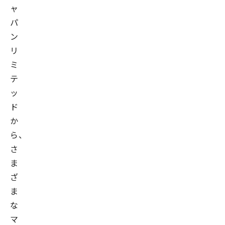
ャ
パ
ン
リ
ミ
テ
ッ
ド
か
ら、
さ
ま
ざ
ま
な
マ