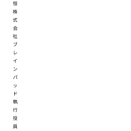
恒
株
式
会
社
ブ
レ
イ
ン
パ
ッ
ド
執
行
役
員