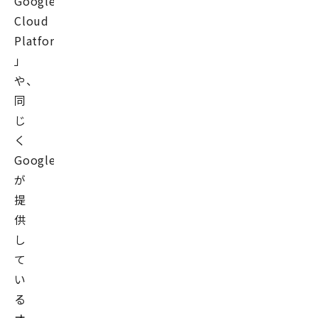
Google
Cloud
Platform™
」
や、
同
じ
く
Google
が
提
供
し
て
い
る