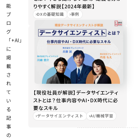
能
りやすく解説【2024年最新】
ブ
DXの基礎知識
事例
ロ
グ
「+AI」
に
掲
載
さ
れ
て
【現役社員が解説】データサイエンティ
ストとは？仕事内容やAI・DX時代に必
い
要なスキル
る
データサイエンティスト
AI/機械学習
記
事
の