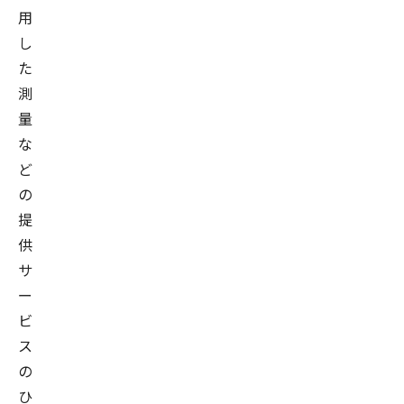
用
し
た
測
量
な
ど
の
提
供
サ
ー
ビ
ス
の
ひ