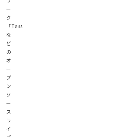
ワ
ー
ク
「TensorFlow」
な
ど
の
オ
ー
プ
ン
ソ
ー
ス
ラ
イ