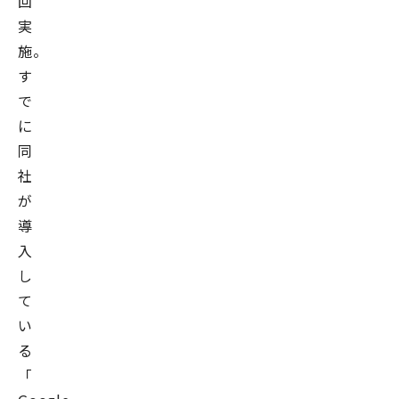
回
実
施。
す
で
に
同
社
が
導
入
し
て
い
る
「