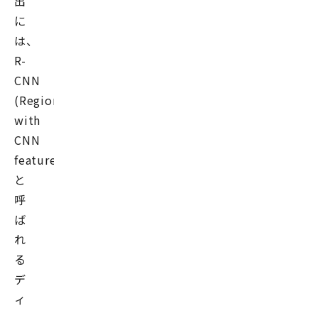
出
に
は、
R-
CNN
(Regions
with
CNN
features)
と
呼
ば
れ
る
デ
ィ