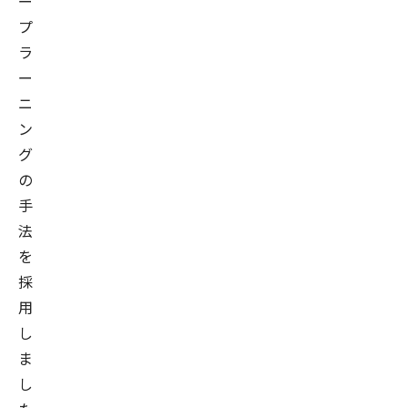
ー
プ
ラ
ー
ニ
ン
グ
の
手
法
を
採
用
し
ま
し