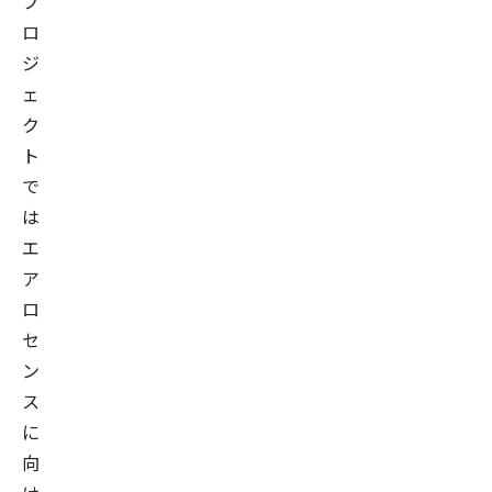
プ
ロ
ジ
ェ
ク
ト
で
は
エ
ア
ロ
セ
ン
ス
に
向