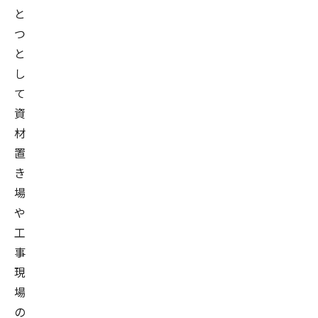
と
つ
と
し
て
資
材
置
き
場
や
工
事
現
場
の