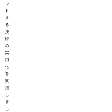
ン
ト
す
る
技
術
の
実
用
化
を
支
援
し
ま
し