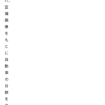
け、
空
撮
画
像
を
も
と
に
自
動
車
の
台
数
を