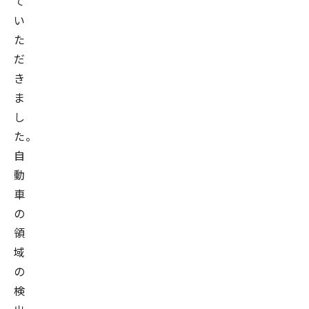
て
い
た
だ
き
ま
し
た。
自
動
車
の
領
域
の
検