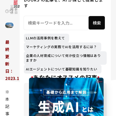
部
す
公
2020.10.30
更
2024.03.07
開
新
日
日
検索
LLMの活用事例を教えて
最
マーケティングの実務でAIを活用するには？
終
企業の人材育成について何か役立つ情報はあり
更
ますか
新
AIエージェントについて基礎知識を知りたい
日：
あなたにオススメの記事
2023.11.28
※
本
記
事