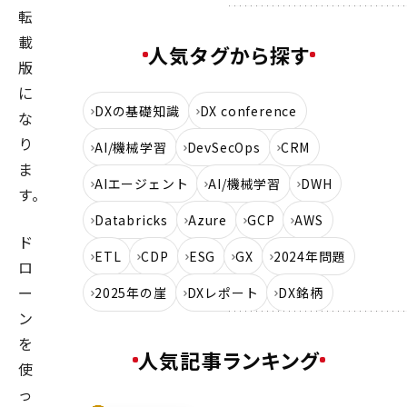
転
載
人気タグから探す
版
に
DXの基礎知識
DX conference
な
り
AI/機械学習
DevSecOps
CRM
ま
AIエージェント
AI/機械学習
DWH
す。
Databricks
Azure
GCP
AWS
ド
ETL
CDP
ESG
GX
2024年問題
ロ
ー
2025年の崖
DXレポート
DX銘柄
ン
を
人気記事ランキング
使
っ