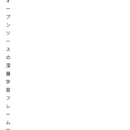
オ
ー
プ
ン
ソ
ー
ス
の
深
層
学
習
フ
レ
ー
ム