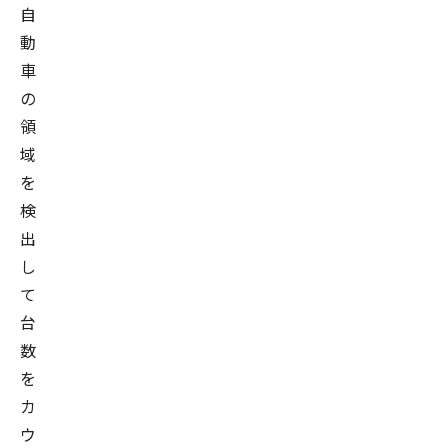
自
動
車
の
領
域
を
検
出
し
て
台
数
を
カ
ウ