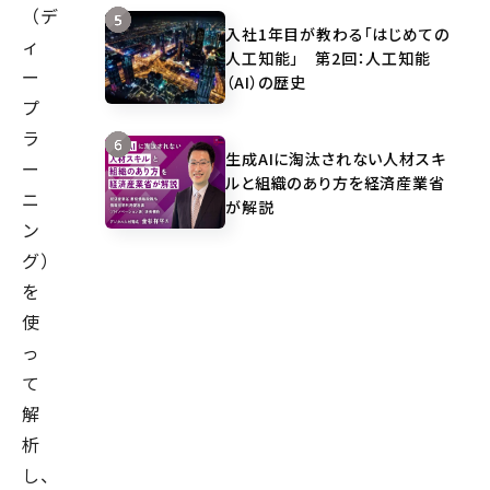
（デ
入社1年目が教わる「はじめての
ィ
人工知能」 第2回：人工知能
ー
（AI）の歴史
プ
ラ
生成AIに淘汰されない人材スキ
ー
ルと組織のあり方を経済産業省
ニ
が解説
ン
グ）
を
使
っ
て
解
析
し、