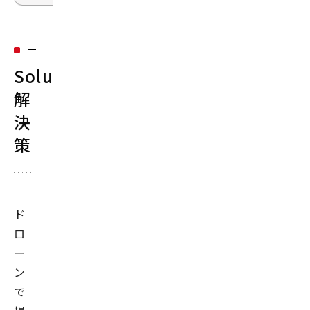
Solution：
解
決
策
ド
ロ
ー
ン
で