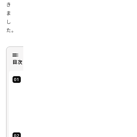
き
ま
し
た。
目次
Sol
uti
o
n：
解
決
策
Su