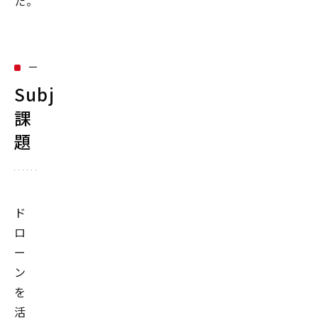
た。
Subject：
課
題
ド
ロ
ー
ン
を
活