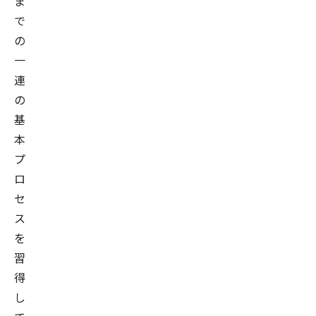
ま
で
の
一
連
の
基
本
プ
ロ
セ
ス
を
習
得
し