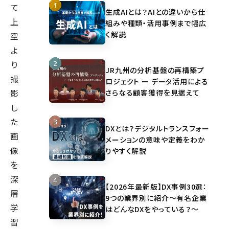
て
生成AIとは？AIとの違いから仕
上
組みや種類・活用事例まで幅広
く解説
空
よ
り
JR九州の分析基盤の再構築プ
撮
ロジェクト ー データ活用による
影
さらなる顧客獲得を見据えて
し
た
DXとは？デジタルトランスフォー
画
メーションの意味や定義をわか
像
りやすく解説
を
深
【2026年最新版】DX事例30選：
層
9つの業界別に紹介～有名企業
学
はどんなDXをやっている？～
習