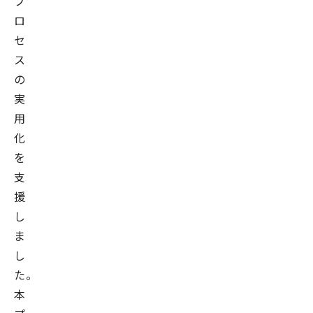
プ
ロ
セ
ス
の
実
用
化
を
支
援
し
ま
し
た。
本