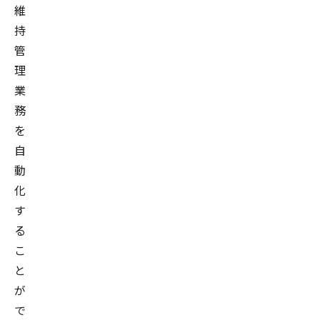
維
持
管
理
業
務
を
自
動
化
す
る
こ
と
が
で