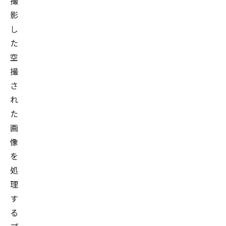
撮
影
し
た
空
撮
さ
れ
た
画
像
を
処
理
す
る