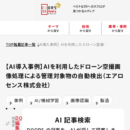
ベストなDXへの入り口が
見つかるメディア
テーマ
技術
業界・事例
から探す
から探す
から探す
TOP
新着記事一覧
【AI導入事例】AIを利用したドローン空撮画像処理による管理対象物の自動検出（エアロセンス株式会社）
【AI導入事例】AIを利用したドローン空撮画
像処理による管理対象物の自動検出（エアロ
センス株式会社）
事例
AI/機械学習
画像認識
製造
DOORS
AI 記事検索
執
筆
編
者
集
DOORS の記事を、AI が探して提案しま