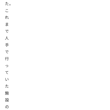
た。
こ
れ
ま
で
人
手
で
行
っ
て
い
た
施
設
の