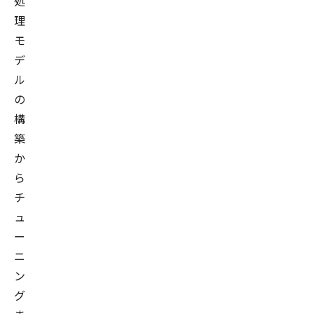
処
理
モ
デ
ル
の
構
築
か
ら
チ
ュ
ー
ニ
ン
グ