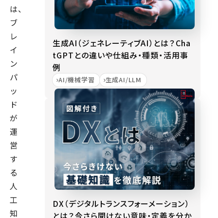
は、
ブ
レ
生成AI（ジェネレーティブAI）とは？Cha
イ
tGPTとの違いや仕組み・種類・活用事
ン
例
パ
AI/機械学習
生成AI/LLM
ッ
ド
が
運
営
す
る
人
工
DX（デジタルトランスフォーメーション）
知
とは？今さら聞けない意味・定義を分か