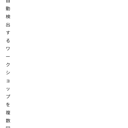
自
動
検
出
す
る
ワ
ー
ク
シ
ョ
ッ
プ
を
複
数