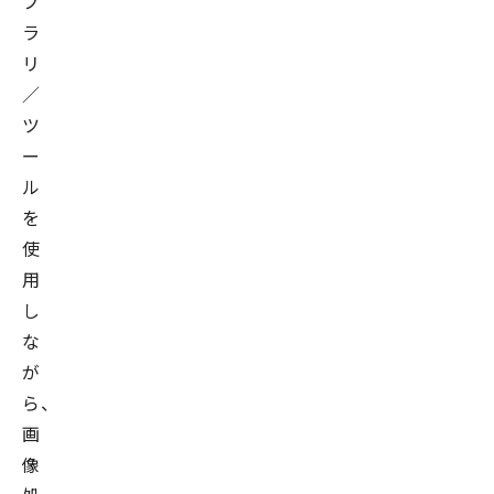
ブ
ラ
リ
／
ツ
ー
ル
を
使
用
し
な
が
ら、
画
像