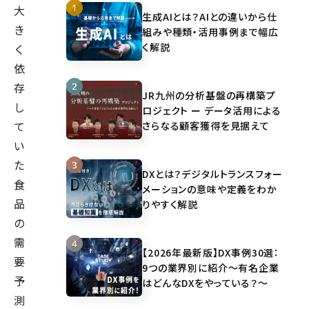
大
生成AIとは？AIとの違いから仕
き
組みや種類・活用事例まで幅広
く解説
く
依
存
JR九州の分析基盤の再構築プ
し
ロジェクト ー データ活用による
て
さらなる顧客獲得を見据えて
い
た
DXとは？デジタルトランスフォー
食
メーションの意味や定義をわか
品
りやすく解説
の
需
【2026年最新版】DX事例30選：
要
9つの業界別に紹介～有名企業
予
はどんなDXをやっている？～
測