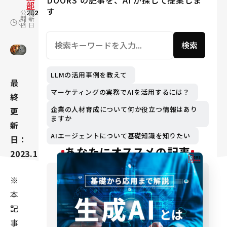
DOORS の記事を、AI が探して提案しま
部
す
公
2020.10.30
更
2024.03.07
開
新
日
日
検索
LLMの活用事例を教えて
最
マーケティングの実務でAIを活用するには？
終
企業の人材育成について何か役立つ情報はあり
更
ますか
新
AIエージェントについて基礎知識を知りたい
日：
あなたにオススメの記事
2023.11.28
※
本
記
事