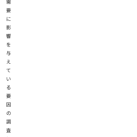
需
要
に
影
響
を
与
え
て
い
る
要
因
の
調
査