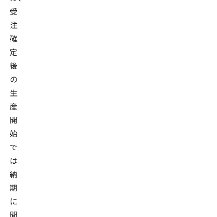
受
注
確
定
後
の
生
産
開
始
で
は
納
期
に
間