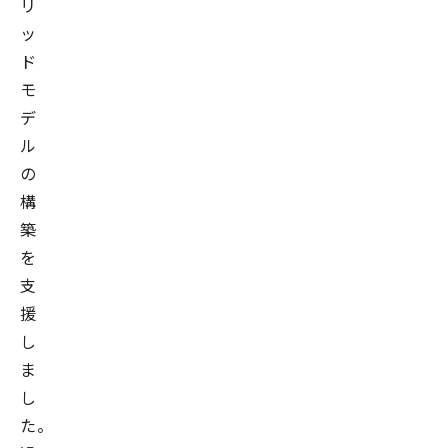
リ
ッ
ド
モ
デ
ル
の
構
築
を
支
援
し
ま
し
た。