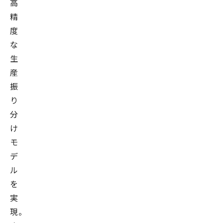
高
精
度
な
生
産
振
り
分
け
モ
デ
ル
を
実
現。