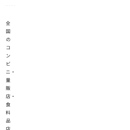
全
国
の
コ
ン
ビ
ニ・
量
販
店・
食
料
品
店