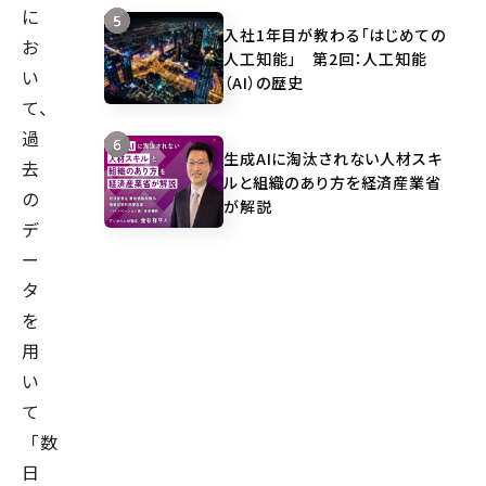
に
入社1年目が教わる「はじめての
お
人工知能」 第2回：人工知能
い
（AI）の歴史
て、
過
生成AIに淘汰されない人材スキ
去
ルと組織のあり方を経済産業省
の
が解説
デ
ー
タ
を
用
い
て
「数
日