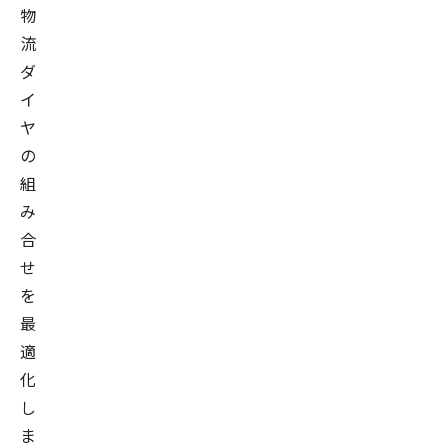
物
流
ダ
イ
ヤ
の
組
み
合
せ
を
最
適
化
し
ま