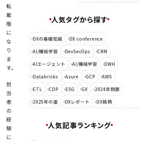
転
載
人気タグから探す
版
に
DXの基礎知識
DX conference
な
り
AI/機械学習
DevSecOps
CRM
ま
AIエージェント
AI/機械学習
DWH
す。
Databricks
Azure
GCP
AWS
担
ETL
CDP
ESG
GX
2024年問題
当
者
2025年の崖
DXレポート
DX銘柄
の
経
人気記事ランキング
験
に