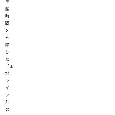
生
産
時
間
を
考
慮
し
た
「工
場
ラ
イ
ン
別
の