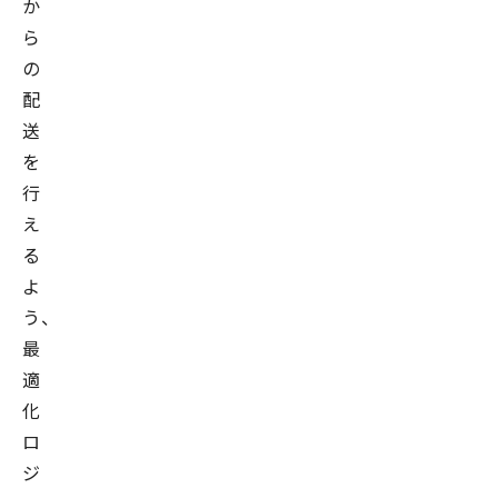
か
ら
の
配
送
を
行
え
る
よ
う、
最
適
化
ロ
ジ