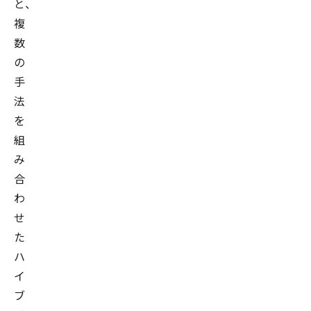
と、
複
数
の
手
法
を
組
み
合
わ
せ
た
ハ
イ
ブ