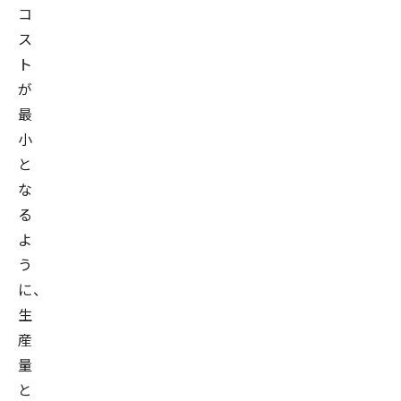
コ
ス
ト
が
最
小
と
な
る
よ
う
に、
生
産
量
と