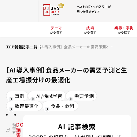
ベストなDXへの入り口が
見つかるメディア
テーマ
技術
業界・事例
から探す
から探す
から探す
TOP
新着記事一覧
【AI導入事例】食品メーカーの需要予測と生産工場振分けの最適化
【AI導入事例】食品メーカーの需要予測と生
産工場振分けの最適化
事例
AI/機械学習
需要予測
数理最適化
食品・飲料
DOORS
AI 記事検索
執
筆
編
者
集