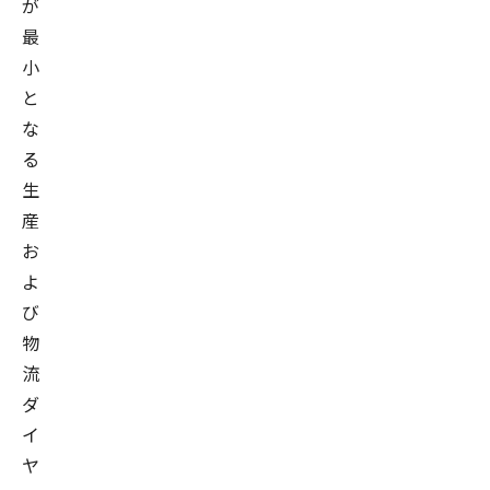
が
最
小
と
な
る
生
産
お
よ
び
物
流
ダ
イ
ヤ