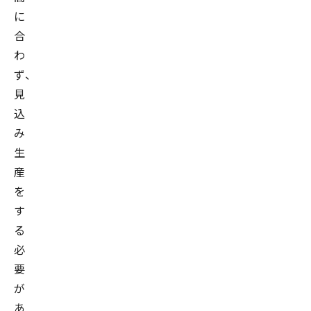
に
合
わ
ず、
見
込
み
生
産
を
す
る
必
要
が
あ