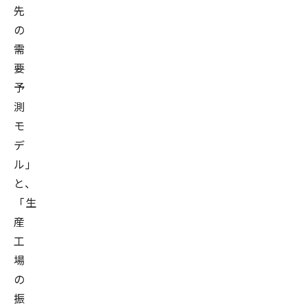
先
の
需
要
予
測
モ
デ
ル」
と、
「生
産
工
場
の
振