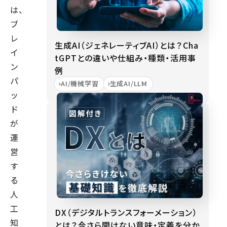
は、
ブ
レ
生成AI（ジェネレーティブAI）とは？Cha
イ
tGPTとの違いや仕組み・種類・活用事
ン
例
パ
AI/機械学習
生成AI/LLM
ッ
ド
が
運
営
す
る
人
工
DX（デジタルトランスフォーメーション）
知
とは？今さら聞けない意味・定義を分か