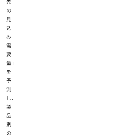
先
の
見
込
み
需
要
量」
を
予
測
し、
製
品
別
の