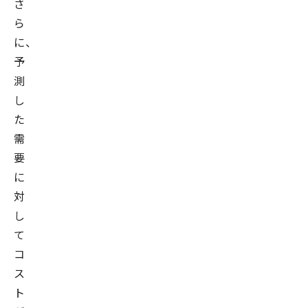
さ
ら
に、
予
測
し
た
需
要
に
対
し
て
コ
ス
ト