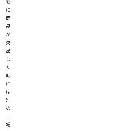
も
に、
商
品
が
欠
品
し
た
時
に
は
別
の
工
場