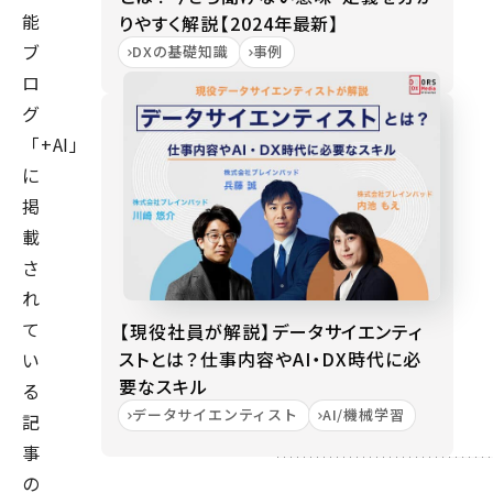
能
りやすく解説【2024年最新】
ブ
DXの基礎知識
事例
ロ
グ
「+AI」
に
掲
載
さ
れ
て
【現役社員が解説】データサイエンティ
ストとは？仕事内容やAI・DX時代に必
い
要なスキル
る
データサイエンティスト
AI/機械学習
記
事
の