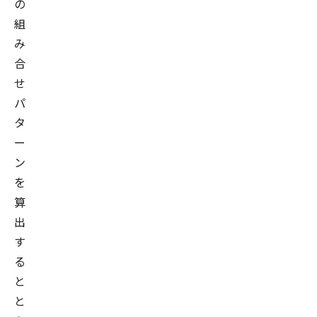
の
組
み
合
せ
パ
タ
ー
ン
を
算
出
す
る
と
と