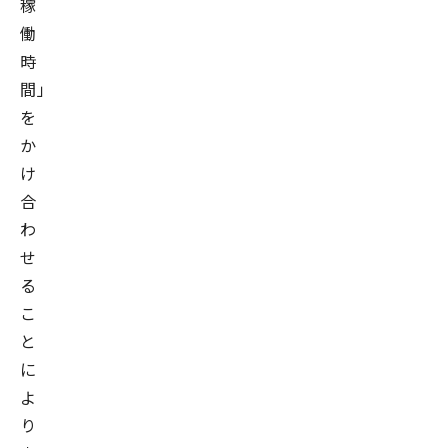
稼
働
時
間」
を
か
け
合
わ
せ
る
こ
と
に
よ
り