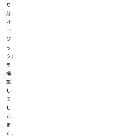
り
分
け
ロ
ジ
ッ
ク」
を
構
築
し
ま
し
た。
ま
た、