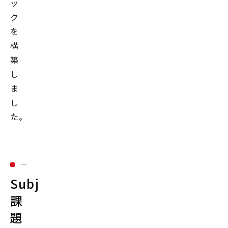
ッ
ク
を
構
築
し
ま
し
た。
Subject：
課
題