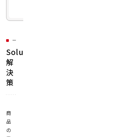
成
果
Solution：
解
決
策
商
品
の