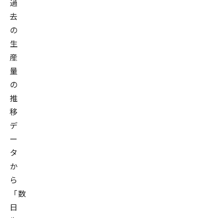
過
去
の
生
産
量
の
推
移
デ
ー
タ
か
ら
「数
日