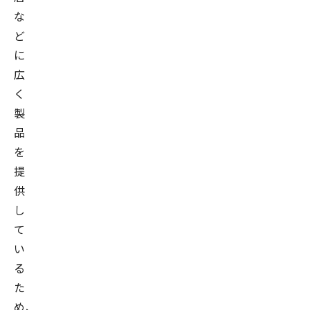
な
ど
に
広
く
製
品
を
提
供
し
て
い
る
た
め、