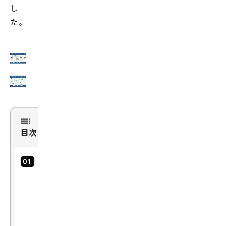
し
た。
目次
Sol
uti
o
n：
解
決