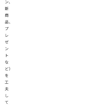
ン、
新
商
品、
プ
レ
ゼ
ン
ト
な
ど）
を
工
夫
し
て