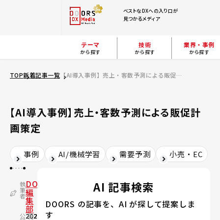
ベストなDXへの入り口が
見つかるメディア
テーマ
技術
業界・事例
から探す
から探す
から探す
TOP
新着記事一覧
【AI導入事例】売上・客数予測による販促計画策定
【AI導入事例】売上・客数予測による販促計
画策定
事例
AI/機械学習
需要予測
小売・EC
DOORS
AI 記事検索
執
筆
編
者
集
DOORS の記事を、AI が探して提案しま
部
す
公
2020.10.30
更
2024.03.07