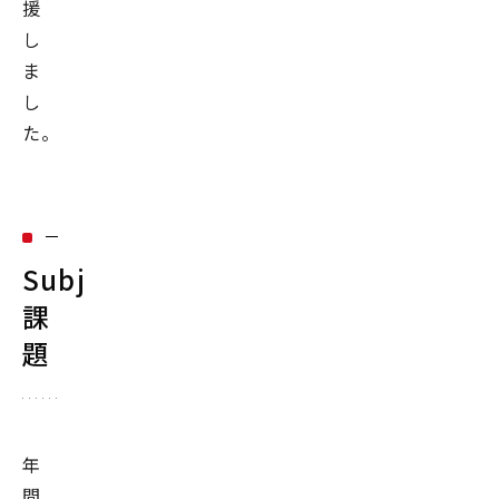
援
し
ま
し
た。
Subject：
課
題
年
間