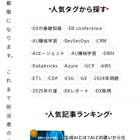
載
人気タグから探す
版
に
DXの基礎知識
DX conference
な
り
AI/機械学習
DevSecOps
CRM
ま
AIエージェント
AI/機械学習
DWH
す。
Databricks
Azure
GCP
AWS
こ
ETL
CDP
ESG
GX
2024年問題
れ
ま
2025年の崖
DXレポート
DX銘柄
で
担
人気記事ランキング
当
者
の
生成AIとは？AIとの違いから仕