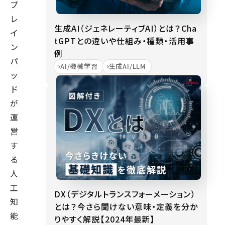
ブ
レ
生成AI（ジェネレーティブAI）とは？Cha
イ
tGPTとの違いや仕組み・種類・活用事
ン
例
パ
AI/機械学習
生成AI/LLM
ッ
ド
が
運
営
す
る
人
工
DX（デジタルトランスフォーメーション）
知
とは？今さら聞けない意味・定義を分か
能
りやすく解説【2024年最新】