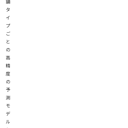
舗
タ
イ
プ
ご
と
の
高
精
度
の
予
測
モ
デ
ル