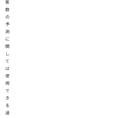
客
数
の
予
測
に
関
し
て
は
使
用
で
き
る
過