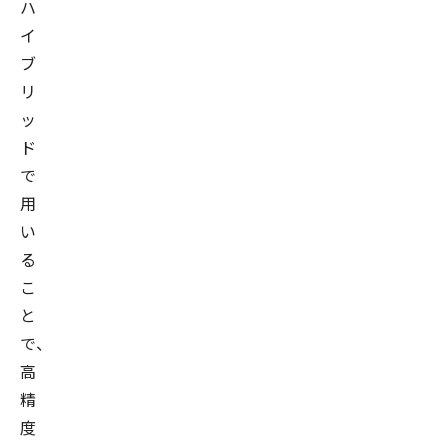
ハ
イ
ブ
リ
ッ
ド
で
用
い
る
こ
と
で、
高
精
度