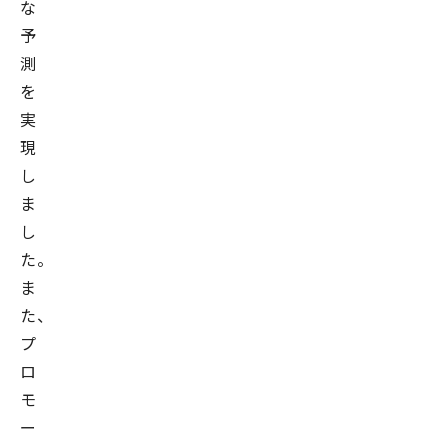
な
予
測
を
実
現
し
ま
し
た。
ま
た、
プ
ロ
モ
ー