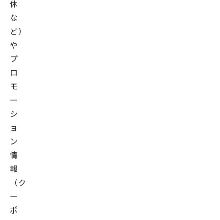
休
な
ど）
や
プ
ロ
モ
ー
シ
ョ
ン
情
報
（ク
ー
ポ