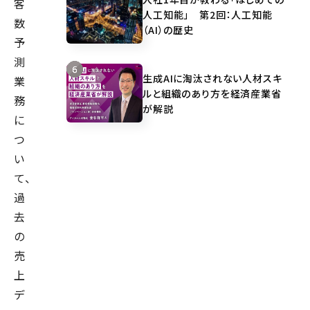
客
人工知能」 第2回：人工知能
数
（AI）の歴史
予
測
生成AIに淘汰されない人材スキ
業
ルと組織のあり方を経済産業省
務
が解説
に
つ
い
て、
過
去
の
売
上
デ