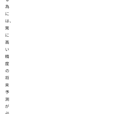
為
に
は、
常
に
高
い
精
度
の
将
来
予
測
が
必