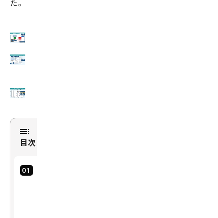
た。
目次
Sol
uti
o
n：
解