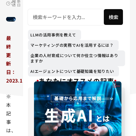
開
新
日
日
検索
LLMの活用事例を教えて
最
マーケティングの実務でAIを活用するには？
終
更
企業の人材育成について何か役立つ情報はあり
ますか
新
日：
AIエージェントについて基礎知識を知りたい
あなたにオススメの記事
2023.11.28
※
本
記
事
は、