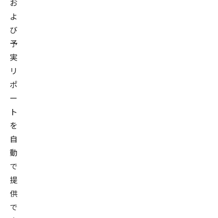
お
よ
び
予
実
リ
ポ
ー
ト
を
自
動
で
提
供
で