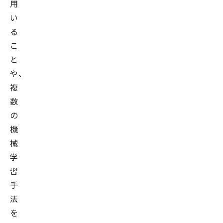
用
い
る
こ
と
や、
複
数
の
機
械
学
習
手
法
を