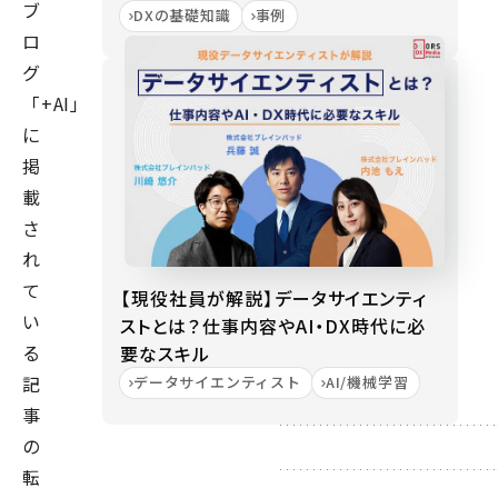
ブ
DXの基礎知識
事例
ロ
グ
「+AI」
に
掲
載
さ
れ
て
【現役社員が解説】データサイエンティ
い
ストとは？仕事内容やAI・DX時代に必
る
要なスキル
記
データサイエンティスト
AI/機械学習
事
の
転