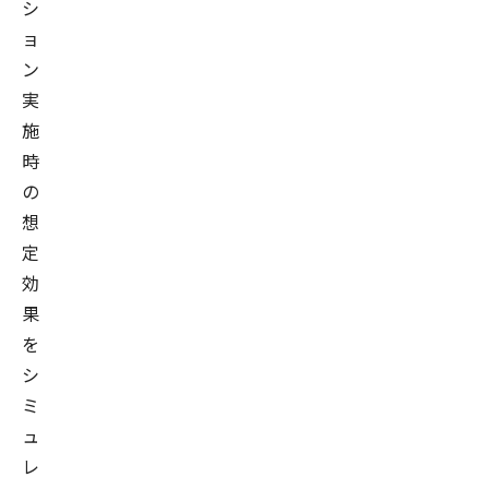
シ
ョ
ン
実
施
時
の
想
定
効
果
を
シ
ミ
ュ
レ