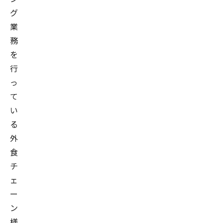
グ
業
務
を
行
っ
て
い
る
外
食
チ
ェ
ー
ン
様。