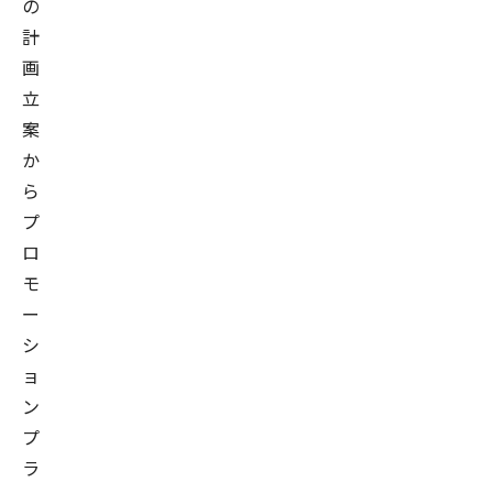
の
計
画
立
案
か
ら
プ
ロ
モ
ー
シ
ョ
ン
プ
ラ