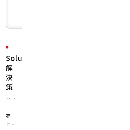
の
成
果
Solution：
解
決
策
売
上・