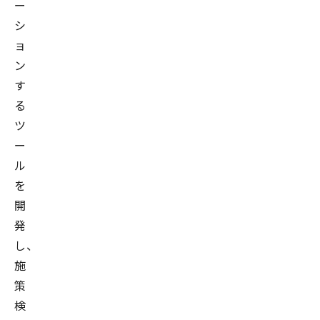
ー
シ
ョ
ン
す
る
ツ
ー
ル
を
開
発
し、
施
策
検