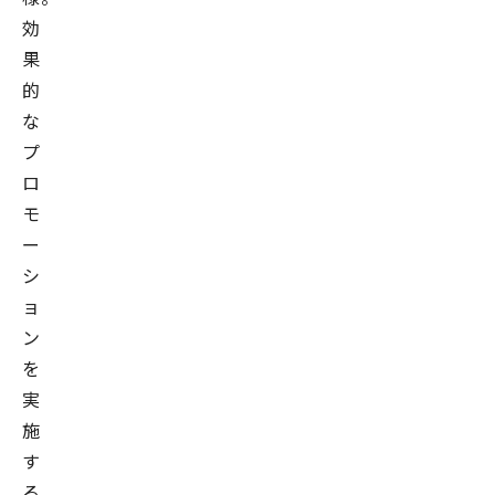
効
果
的
な
プ
ロ
モ
ー
シ
ョ
ン
を
実
施
す
る