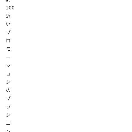
100
近
い
プ
ロ
モ
ー
シ
ョ
ン
の
プ
ラ
ン
ニ
ン