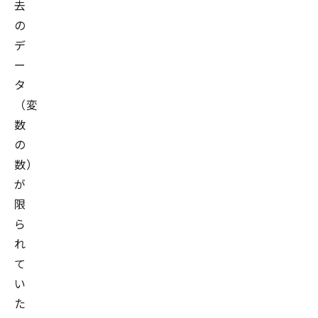
去
の
デ
ー
タ
（変
数
の
数）
が
限
ら
れ
て
い
た