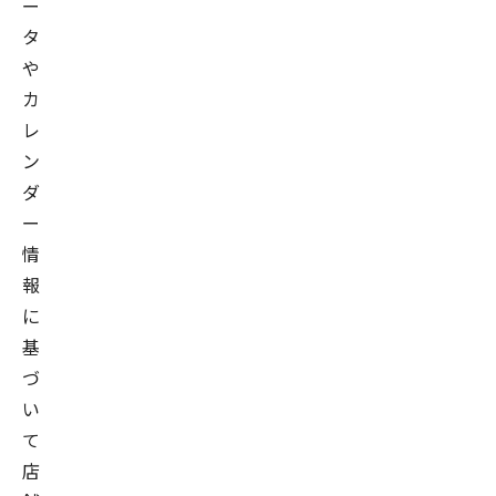
ー
タ
や
カ
レ
ン
ダ
ー
情
報
に
基
づ
い
て
店