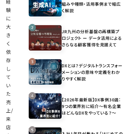
経
組みや種類・活用事例まで幅広
験
く解説
に
大
JR九州の分析基盤の再構築プ
き
ロジェクト ー データ活用による
く
さらなる顧客獲得を見据えて
依
存
DXとは？デジタルトランスフォー
し
メーションの意味や定義をわか
て
りやすく解説
い
た
【2026年最新版】DX事例30選：
売
9つの業界別に紹介～有名企業
上/
はどんなDXをやっている？～
来
店
入社1年目が教わる「はじめての