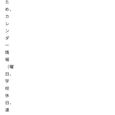
た
め、
カ
レ
ン
ダ
ー
情
報
（曜
日、
学
校
休
日、
連