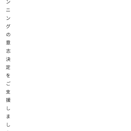
ン
ニ
ン
グ
の
意
志
決
定
を
ご
支
援
し
ま
し