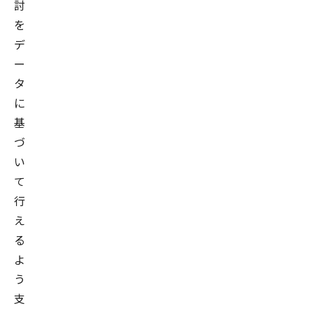
討
を
デ
ー
タ
に
基
づ
い
て
行
え
る
よ
う
支