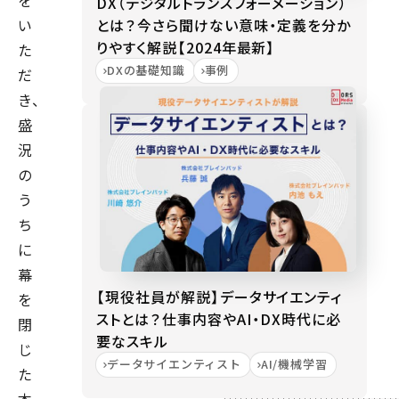
を
DX（デジタルトランスフォーメーション）
とは？今さら聞けない意味・定義を分か
い
りやすく解説【2024年最新】
た
DXの基礎知識
事例
だ
き、
盛
況
の
う
ち
に
幕
【現役社員が解説】データサイエンティ
を
ストとは？仕事内容やAI・DX時代に必
閉
要なスキル
じ
データサイエンティスト
AI/機械学習
た