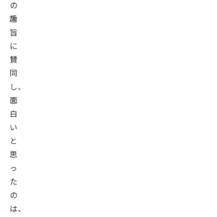
の
テ
趣
ィ
旨
ス
に
ト
賛
協
同
会
し、
代
面
表
白
理
い
事、
一
と
般
思
社
っ
団
た
法
の
人
は、