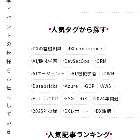
本
イ
ベ
ン
人気タグから探す
ト
の
DXの基礎知識
DX conference
模
様
AI/機械学習
DevSecOps
CRM
を
AIエージェント
AI/機械学習
DWH
お
Databricks
Azure
GCP
AWS
伝
え
ETL
CDP
ESG
GX
2024年問題
し
2025年の崖
DXレポート
DX銘柄
て
い
き
人気記事ランキング