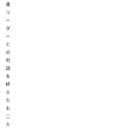
と
進
も
リ
に
ー
ブ
ダ
レ
ー
イ
と
ン
の
パ
対
ッ
談
ド
を
を
終
共
え
同
た
創
お
業。
二
代
人
表