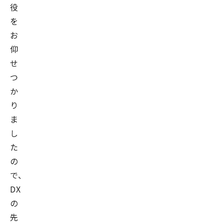
役
用
を
を
お
支
仰
援
せ
す
る
つ
べ
か
く
り
2004
ま
年
し
3
た
月
の
に
で、
佐
DX
藤
の
と
先