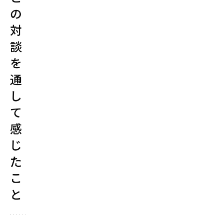
社）
の
に
対
入
談
社。
を
そ
の
通
後、
し
フ
て
リ
感
ー
ビ
じ
ッ
た
ト・
こ
ド
と
ッ
ト
コ