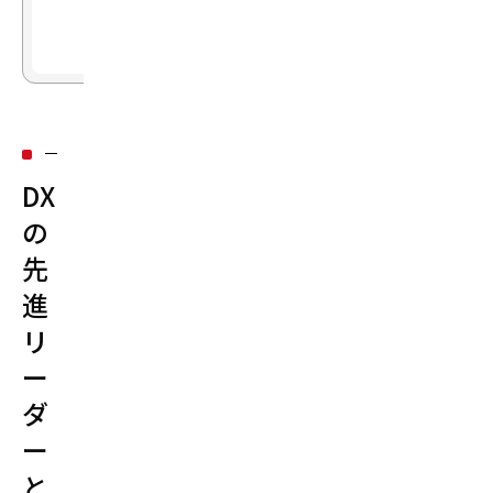
に
ム
は？
ズ
株
式
会
社
DX
（現：
の
日
先
本
進
オ
ラ
リ
ク
ー
ル
ダ
株
ー
式
会
と