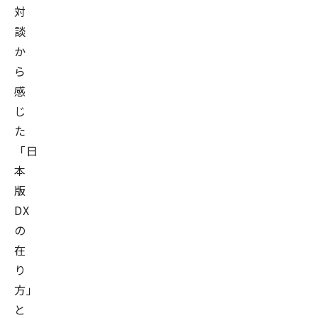
対
談
か
ら
感
じ
た
「日
本
版
DX
の
在
り
方」
と