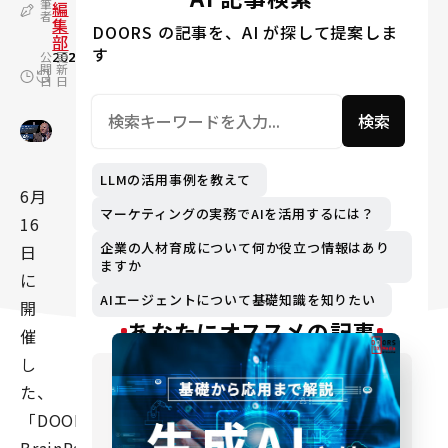
筆
編
者
集
DOORS の記事を、AI が探して提案しま
部
す
公
2021.08.25
更
2024.06.04
開
新
日
日
検索
LLMの活用事例を教えて
6月
マーケティングの実務でAIを活用するには？
16
企業の人材育成について何か役立つ情報はあり
日
ますか
に
AIエージェントについて基礎知識を知りたい
開
あなたにオススメの記事
催
し
た、
「DOORS-