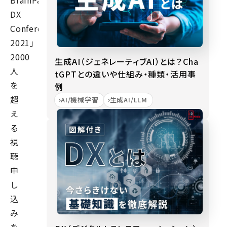
BrainPad
DX
Conference
2021」。
2000
生成AI（ジェネレーティブAI）とは？Cha
人
tGPTとの違いや仕組み・種類・活用事
を
例
超
AI/機械学習
生成AI/LLM
え
る
視
聴
申
し
込
み