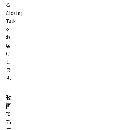
る
Closing-
Talk
を
お
届
け
し
ま
す。
動
画
で
も
ご