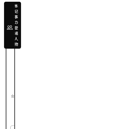
本
記
事
経
の
営
登
高橋
場
隆史
人
物
（旧
姓:
草
野）
Takahashi
Takafumi
株
会社
式
会
社
ブ
レ
イ