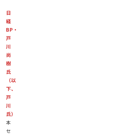
ム
日
株
経
式
BP・
会
戸
社
川
（現：
尚
フ
樹
リ
氏
ー
（以
ビ
ッ
下、
ト
戸
株
川
式
氏）
会
本
社）
セ