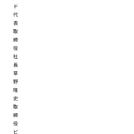
ド
代
表
取
締
役
社
長
草
野
隆
史
取
締
役
ビ