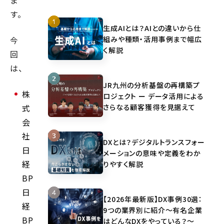
ま
す。
生成AIとは？AIとの違いから仕
組みや種類・活用事例まで幅広
今
く解説
回
は、
JR九州の分析基盤の再構築プ
株
ロジェクト ー データ活用による
さらなる顧客獲得を見据えて
式
会
社
DXとは？デジタルトランスフォー
日
メーションの意味や定義をわか
経
りやすく解説
BP
日
【2026年最新版】DX事例30選：
経
9つの業界別に紹介～有名企業
BP
はどんなDXをやっている？～