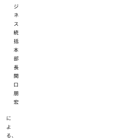
ジ
ネ
ス
統
括
本
部
長
関
口
朋
宏
に
よ
る、