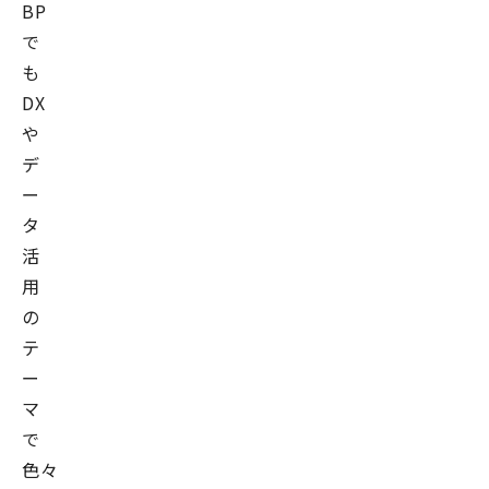
BP
ー
で
ズ、
も
2013
DX
年
や
に
デ
は
ー
東
タ
証
活
一
用
部
の
上
テ
場
ー
を
マ
成
で
し
遂
色々