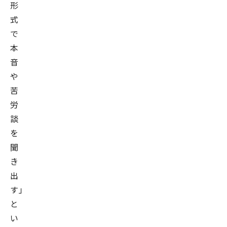
形
役
式
を
で
務
本
め
音
る
や
他、
苦
官
労
公
談
庁
を
に
聞
よ
き
る
出
各
す」
種
と
研
い
究・