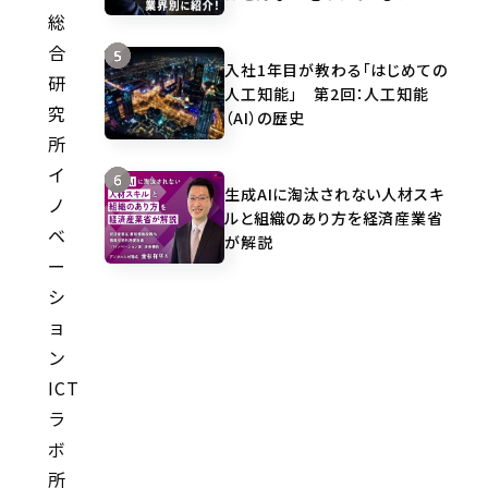
総
合
入社1年目が教わる「はじめての
研
人工知能」 第2回：人工知能
究
（AI）の歴史
所
イ
生成AIに淘汰されない人材スキ
ノ
ルと組織のあり方を経済産業省
ベ
が解説
ー
シ
ョ
ン
ICT
ラ
ボ
所