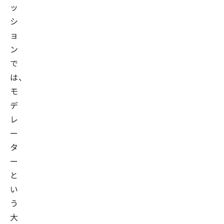
の
ッ
起
シ
業
ョ
参
ン
画
で
を
は、
経
モ
て、
デ
日
レ
本
ー
企
タ
業
ー
の
と
デ
い
ー
う
タ
大
活