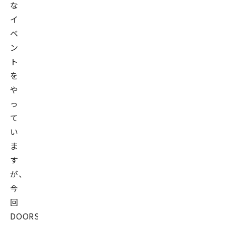
げ
な
る。
イ
現
ベ
在、
ン
一
ト
般
を
社
や
団
っ
法
て
人
い
デ
ま
ー
す
タ
が、
サ
今
イ
回
エ
DOORS
ン