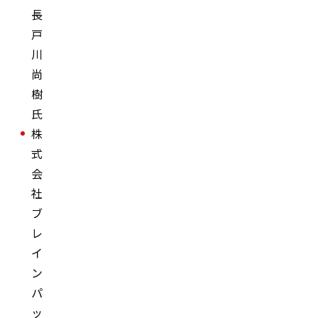
長
戸
川
尚
樹
氏
株
式
会
社
ブ
レ
イ
ン
パ
ッ