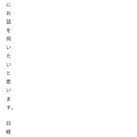
取
に
締
お
役
話
社
を
長
伺
と
い
し
た
て、
い
2011
と
年
思
9
い
月
ま
に
す。
東
証
日
マ
経
ザ