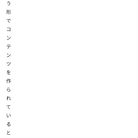
委
う
員
形
会
で
活
コ
動
ン
等
テ
に
ン
識
ツ
者
を
と
作
し
ら
て
れ
参
て
画
い
す
る
る
と
等、