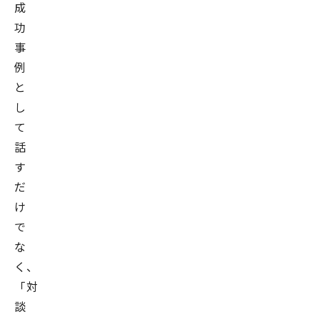
成
大
功
学
事
エ
例
ク
と
ス
テ
し
シ
て
ョ
話
ン
す
株
だ
式
け
会
で
社
な
社
く、
外
「対
取
談
締