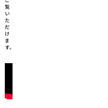
覧
い
た
だ
け
ま
す。