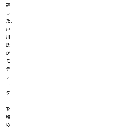
題
し
た、
戸
川
氏
が
モ
デ
レ
ー
タ
ー
を
務
め