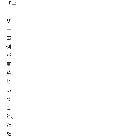
日
「ユ
本
ー
デ
ザ
ィ
ー
ー
事
プ
例
ラ
が
ー
豪
ニ
華」
ン
と
グ
い
協
う
会
こ
理
と、
事、
た
東
だ
京