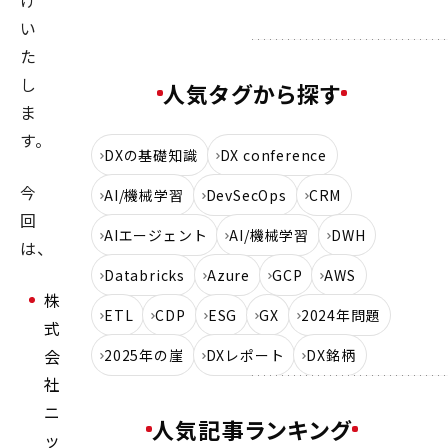
け
い
た
し
人気タグから探す
ま
す。
DXの基礎知識
DX conference
今
AI/機械学習
DevSecOps
CRM
回
AIエージェント
AI/機械学習
DWH
は、
Databricks
Azure
GCP
AWS
株
ETL
CDP
ESG
GX
2024年問題
式
会
2025年の崖
DXレポート
DX銘柄
社
ニ
人気記事ランキング
ッ