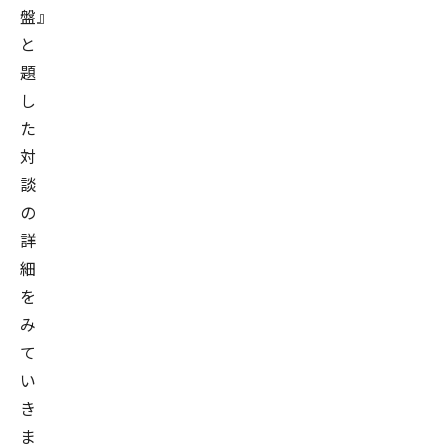
盤』
と
題
し
た
対
談
の
詳
細
を
み
て
い
き
ま