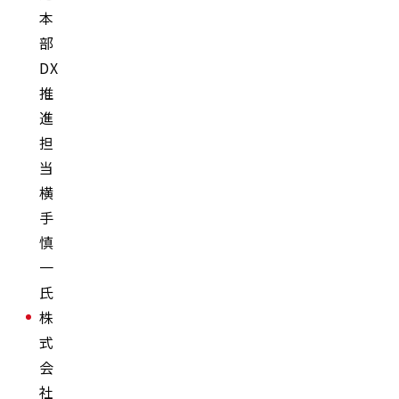
本
部
DX
推
進
担
当
横
手
慎
一
氏
株
式
会
社