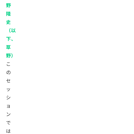
野
ル
隆
株
史
式
（以
会
下、
社）
草
に
野）
入
こ
社。
の
そ
セ
の
後、
ッ
フ
シ
リ
ョ
ー
ン
ビ
で
ッ
は