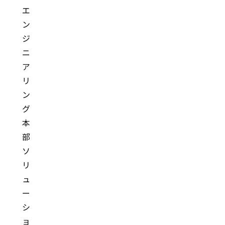
エ
ン
ジ
ニ
ア
リ
ン
グ
本
部
ソ
リ
ュ
ー
シ
ョ