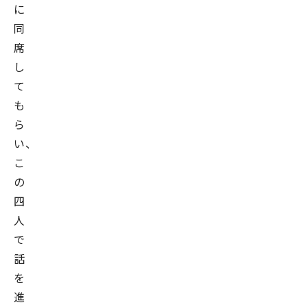
に
理
同
事、
席
東
し
京
て
大
も
学
ら
エ
い、
ク
こ
ス
の
テ
四
シ
人
ョ
で
ン
話
株
を
式
進
会