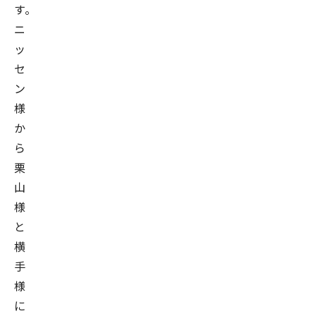
す。
を
ニ
成
ッ
し
セ
遂
ン
げ
様
る。
か
現
ら
在、
栗
一
山
般
社
様
団
と
法
横
人
手
デ
様
ー
に