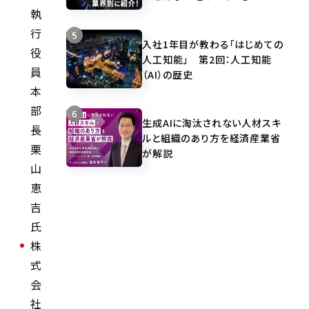
執
行
入社1年目が教わる「はじめての
役
人工知能」 第2回：人工知能
員
（AI）の歴史
本
部
生成AIに淘汰されない人材スキ
長
ルと組織のあり方を経済産業省
栗
が解説
山
恵
吉
氏
株
式
会
社