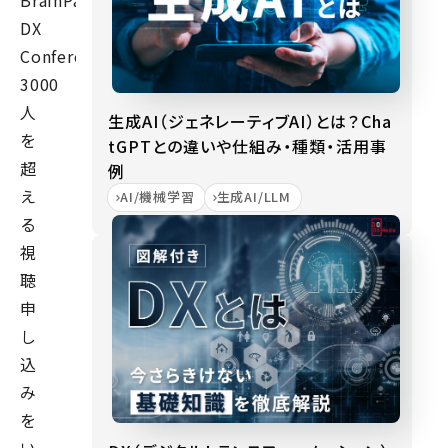
BrainPad
DX
Conference2022」。
3000
人
生成AI（ジェネレーティブAI）とは？Cha
を
tGPTとの違いや仕組み・種類・活用事
超
例
え
AI/機械学習
生成AI/LLM
る
視
聴
申
し
込
み
を