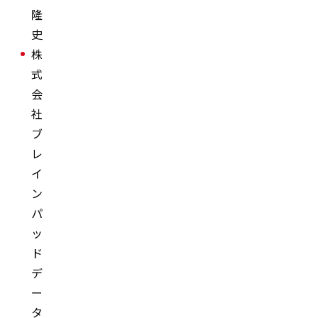
隆
史
株
式
会
社
ブ
レ
イ
ン
パ
ッ
ド
デ
ー
タ