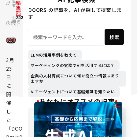
筆
編
者
集
DOORS の記事を、AI が探して提案しま
部
す
公
2022.04.04
更
2024.09.19
開
新
日
日
検索
LLMの活用事例を教えて
3月
マーケティングの実務でAIを活用するには？
23
企業の人材育成について何か役立つ情報はあり
日
ますか
に
AIエージェントについて基礎知識を知りたい
開
あなたにオススメの記事
催
し
た
「DOORS-