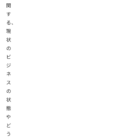
の
関
デ
す
ー
る、
タ
現
活
状
用
の
を
ビ
支
ジ
援
ネ
す
ス
る
の
べ
状
く
態
2004
や
年
ど
3
う
月