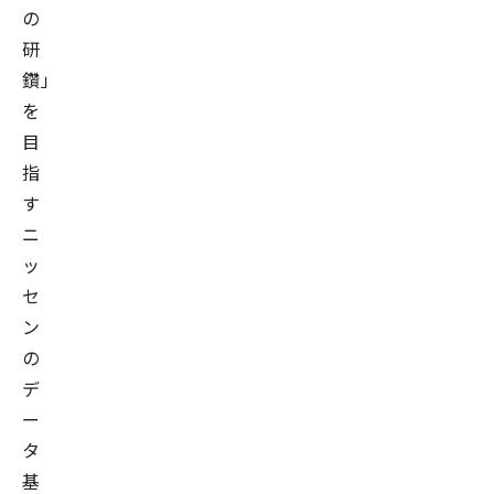
の
研
鑽」
を
目
指
す
ニ
ッ
セ
ン
の
デ
ー
タ
基