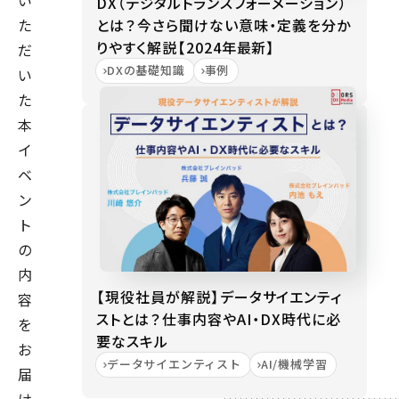
い
DX（デジタルトランスフォーメーション）
とは？今さら聞けない意味・定義を分か
た
りやすく解説【2024年最新】
だ
DXの基礎知識
事例
い
た
本
イ
ベ
ン
ト
の
内
【現役社員が解説】データサイエンティ
容
ストとは？仕事内容やAI・DX時代に必
を
要なスキル
お
データサイエンティスト
AI/機械学習
届