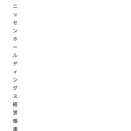
ニ
ッ
セ
ン
ホ
ー
ル
デ
ィ
ン
グ
ス
経
営
推
進