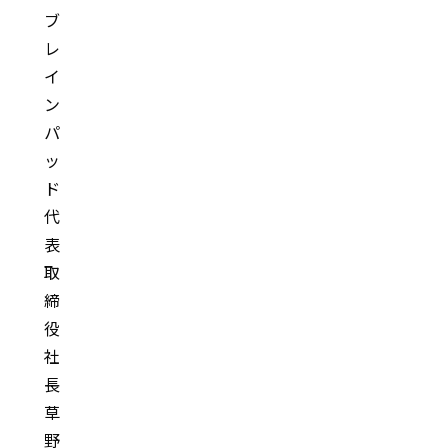
ブ
レ
イ
ン
パ
ッ
ド
代
表
取
締
役
社
長
草
野