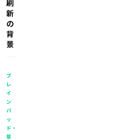
刷
ク
新
ロ
の
シ
ス
背
テ
景
ム
ズ
株
式
ブ
会
レ
社
イ
（現：
ン
日
パ
本
ッ
オ
ド・
ラ
草
ク