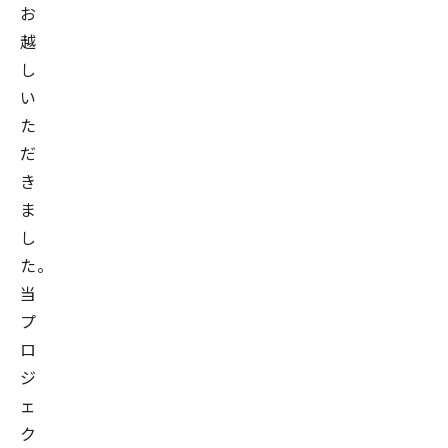
タ
お
サ
越
イ
し
エ
い
ン
た
テ
だ
ィ
き
ス
ま
ト
し
協
た。
会
当
代
プ
表
ロ
理
ジ
事、
ェ
一
ク
般