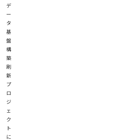
デ
株
ー
式
タ
会
基
社）
盤
の
起
構
業
築
参
刷
画
新
を
プ
経
ロ
て、
ジ
日
ェ
本
ク
企
ト
業
に