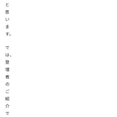
に
と
東
思
証
い
マ
ま
ザ
す。
ー
ズ、
で
2013
は、
年
登
に
壇
は
者
東
の
証
ご
一
紹
部
介
上
で
場