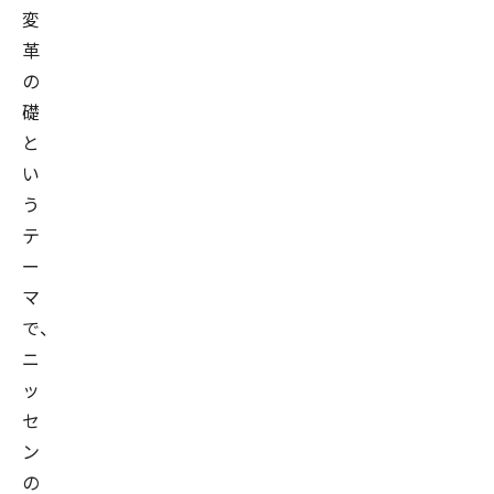
ト・
変
ド
革
ッ
の
ト
礎
コ
と
ム
い
株
う
式
テ
会
ー
社
マ
（現：
で、
フ
ニ
リ
ッ
ー
セ
ビ
ン
ッ
の
ト