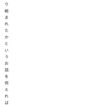
り
創
組
業。
ま
代
れ
表
た
取
か
締
と
役
い
社
う
長
お
と
話
し
て、
を
2011
伺
年
え
9
れ
月
ば