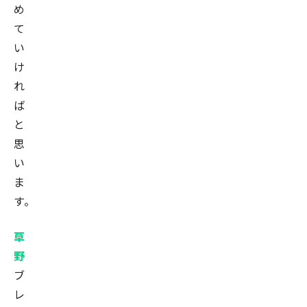
社
め
社
て
外
い
取
け
締
れ
役
ば
を
と
務
思
め
い
る
ま
他、
す。
官
公
草
庁
野
に
ブ
よ
レ
る