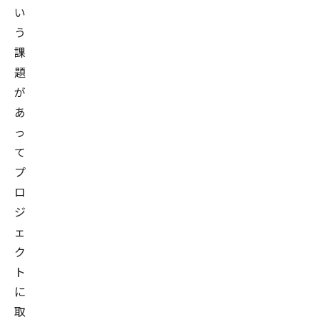
に
い
佐
う
藤
課
と
題
と
が
も
あ
に
っ
ブ
て
レ
プ
イ
ロ
ン
ジ
パ
ェ
ッ
ク
ド
ト
を
に
共
取
同