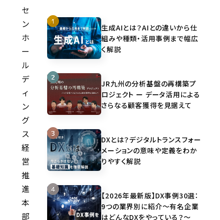
セ
ン
生成AIとは？AIとの違いから仕
ホ
組みや種類・活用事例まで幅広
く解説
ー
ル
デ
JR九州の分析基盤の再構築プ
ィ
ロジェクト ー データ活用による
さらなる顧客獲得を見据えて
ン
グ
ス
DXとは？デジタルトランスフォー
経
メーションの意味や定義をわか
営
りやすく解説
推
進
【2026年最新版】DX事例30選：
本
9つの業界別に紹介～有名企業
部
はどんなDXをやっている？～