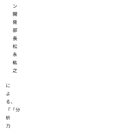
ン
開
発
部
長
松
永
紘
之
に
よ
る、
『「分
析
力