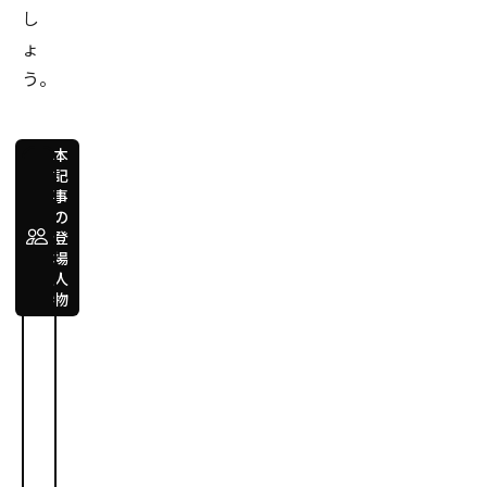
し
ょ
う。
本
記
事
経
の
営
登
高橋
場
隆史
人
物
（旧
姓:
草
野）
Takahashi
Takafumi