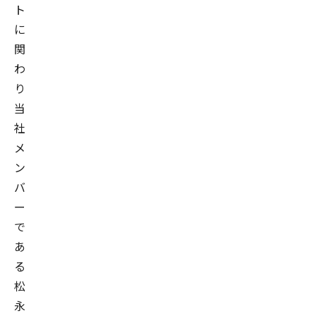
ト
社
に
団
関
法
わ
人
り
日
本
当
デ
社
ィ
メ
ー
ン
プ
バ
ラ
ー
ー
で
ニ
あ
ン
る
グ
松
協
永
会