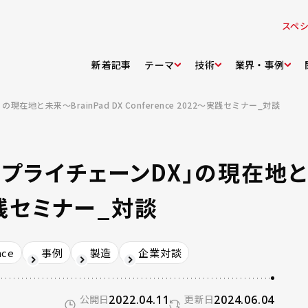
スペ
新着記事
テーマ
技術
業界・事例
と未来～BrainPad DX Conference 2022～実践セミナー_対談
プライチェーンDX」の現在地と未来
～実践セミナー_対談
nce
事例
製造
企業対談
公開日
2022.04.11
更新日
2024.06.04