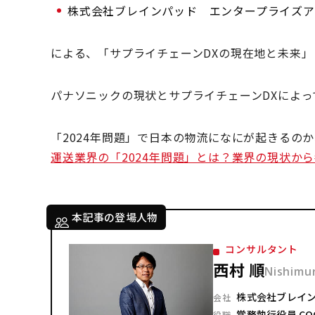
株式会社ブレインパッド エンタープライズア
による、「サプライチェーンDXの現在地と未来
パナソニックの現状とサプライチェーンDXによ
「2024年問題」で日本の物流になにが起きるの
運送業界の「2024年問題」とは？業界の現状か
本記事の登場人物
コンサルタント
西村 順
Nishimur
株式会社ブレイ
会社
常務執行役員 COO
役職