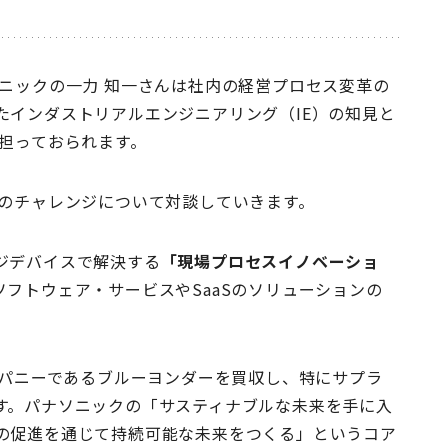
ンサルティング会社に入社。製造業を中心とした様々
支援。 2019年にブレインパッドに参画し、AI活用
活用構想、業務・オペレーション改善・高度化を支
ックの一力 知一さんは社内の経営プロセス変革の
たインダストリアルエンジニアリング（IE）の知見と
担っておられます。
在のチャレンジについて対談していきます。
ジデバイスで解決する
「現場プロセスイノベーショ
フトウェア・サービスやSaaSのソリューションの
ンパニーであるブルーヨンダーを買収し、特にサプラ
す。パナソニックの「サスティナブルな未来を手に入
の促進を通じて持続可能な未来をつくる」というコア