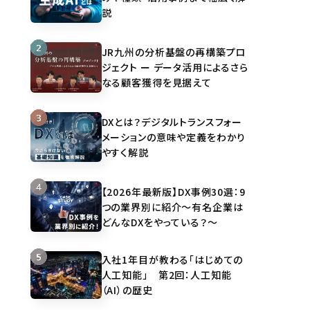
説
JR九州の分析基盤の再構築プロ
ジェクト ー データ活用によるさら
なる顧客獲得を見据えて
DXとは？デジタルトランスフォー
メーションの意味や定義をわかり
やすく解説
【2026年最新版】DX事例30選：9
つの業界別に紹介～有名企業は
どんなDXをやっている？～
入社1年目が教わる「はじめての
人工知能」 第2回：人工知能
（AI）の歴史