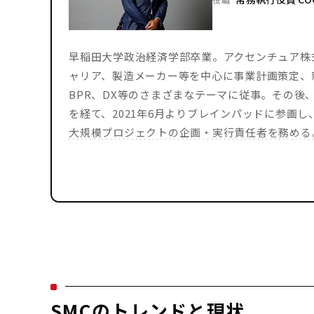
早稲田大学政治経済学部卒業。アクセンチュア株
ャリア、製造メーカー等を中心に事業計画策定、
BPR、DX等のさまざまなテーマに従事。その
を経て、2021年6月よりブレインパッドに参画
大規模プロジェクトの企画・実行責任者を務める。
コンサルタント
東 建志
Higashi 
株式会社ブレイ
会社
アナリティクス
所属
シニアマネジャ
役職
SMCのトレンドと現状