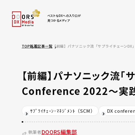
ベストなDXへの入り口が
見つかるメディア
TOP
新着記事一覧
【前編】パナソニック流「サプライチェーンDX」の現在地
【前編】パナソニック流「サ
Conference 2022
ｻﾌﾟﾗｲﾁｪｰﾝ･ﾏﾈｼﾞﾒﾝﾄ（SCM）
DX confere
DOORS編集部
執筆者