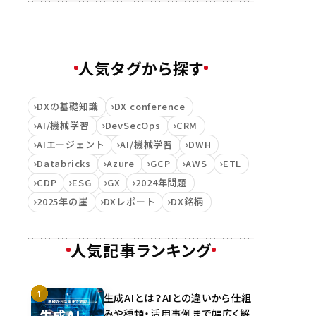
人気タグから探す
DXの基礎知識
DX conference
AI/機械学習
DevSecOps
CRM
AIエージェント
AI/機械学習
DWH
Databricks
Azure
GCP
AWS
ETL
CDP
ESG
GX
2024年問題
2025年の崖
DXレポート
DX銘柄
人気記事ランキング
生成AIとは？AIとの違いから仕組
みや種類・活用事例まで幅広く解