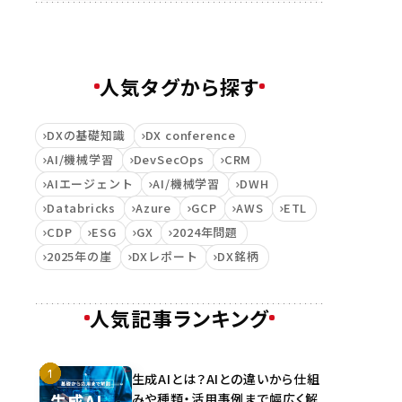
人気タグから探す
DXの基礎知識
DX conference
AI/機械学習
DevSecOps
CRM
AIエージェント
AI/機械学習
DWH
Databricks
Azure
GCP
AWS
ETL
CDP
ESG
GX
2024年問題
2025年の崖
DXレポート
DX銘柄
人気記事ランキング
生成AIとは？AIとの違いから仕組
みや種類・活用事例まで幅広く解