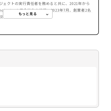
ェクトの実行責任者を務めると共に、2021年から
ologiesの子会社化を推進。2023年7月、創業者2名
現職）。
ITSUNE KONDO
ンパッド
ief Marketing Officer）｜DXメディア「DOORS」編集
参画し、主プロダクト「Rtoaster」の事業統括を
全ケイパビリティを束ねたマーケティング部門を立上
を指揮。 2023年7月より現職。外交活動を中心に国
用の日常化」を目指し、啓蒙活動を行う。 当メディ
ンド記事やお役立ち資料の編集を担当。