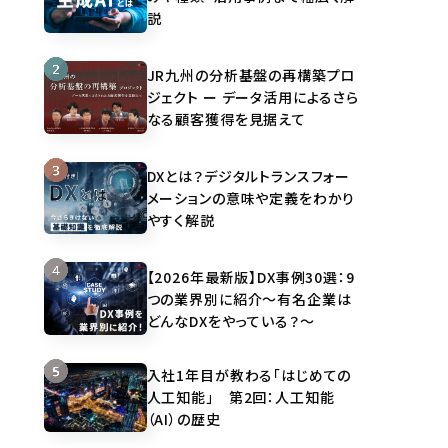
説
JR九州の分析基盤の再構築プロ
ジェクト ー データ活用によるさら
なる顧客獲得を見据えて
DXとは？デジタルトランスフォー
メーションの意味や定義をわかり
やすく解説
【2026年最新版】DX事例30選：9
つの業界別に紹介～有名企業は
どんなDXをやっている？～
入社1年目が教わる「はじめての
人工知能」 第2回：人工知能
（AI）の歴史