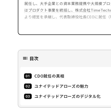
就任し、大手企業との資本業務提携や大規模プロジ
はプロダクト事業を統括し、株式会社TimeTechn
より経営を承継し、代表取締役社長CEOに就任（
経営
近藤 嘉恒
YOSH
目次
株式会社ブレイ
会社
執行役員 CMO（Ch
役職
長
CDO就任の真相
2016年7月に、データ分析企業のブレインパッドに
ユナイテッドアローズの魅力
牽引。2019年7月に、分析・基盤構築・SaaS
ユナイテッドアローズのデジタル化
げ、全社ブランディング・プロモーション戦略活動
内大手企業のCxOたちと議論を重ね、「データ活
アの編集長として、DXに纏わるニュース、トレ