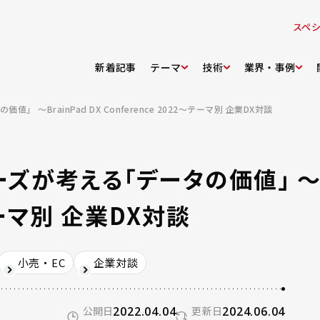
スペ
新着記事
テーマ
技術
業界・事例
～BrainPad DX Conference 2022～テーマ別 企業DX対談
が考える「データの価値」 ～Br
～テーマ別 企業DX対談
小売・EC
企業対談
公開日
2022.04.04
更新日
2024.06.04