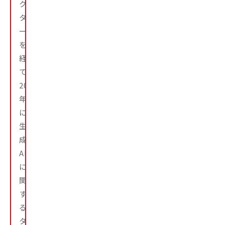
ク
タ
ー
を
経
て
2024
年
に
生
成
AI
に
関
す
る
タ