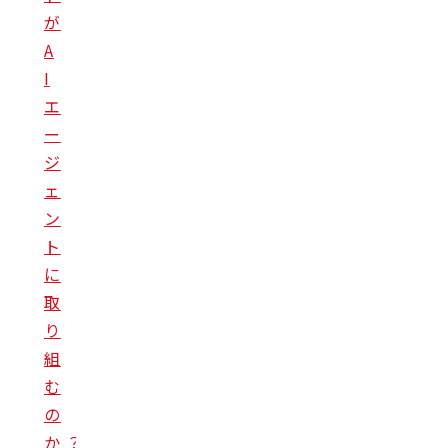
が
A
I
エ
ー
ジ
ェ
ン
ト
に
取
り
組
む
の
か ？