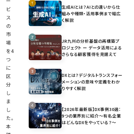
ー
生成AIとは？AIとの違いから仕
ビ
組みや種類・活用事例まで幅広
ス
く解説
の
市
JR九州の分析基盤の再構築プ
場
ロジェクト ー データ活用による
を4
さらなる顧客獲得を見据えて
つ
に
DXとは？デジタルトランスフォー
区
メーションの意味や定義をわか
分
りやすく解説
し
ま
し
【2026年最新版】DX事例30選：
9つの業界別に紹介～有名企業
た。
はどんなDXをやっている？～
本