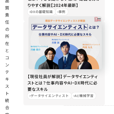
品
りやすく解説【2024年最新】
質
DXの基礎知識
事例
責
任
の
所
在
と
コ
ン
テ
【現役社員が解説】データサイエンティ
キ
ストとは？仕事内容やAI・DX時代に必
ス
要なスキル
ト
データサイエンティスト
AI/機械学習
統
合