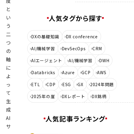
度
と
人気タグから探す
い
う
二
DXの基礎知識
DX conference
つ
AI/機械学習
DevSecOps
CRM
の
軸
AIエージェント
AI/機械学習
DWH
に
Databricks
Azure
GCP
AWS
よ
っ
ETL
CDP
ESG
GX
2024年問題
て
2025年の崖
DXレポート
DX銘柄
生
成
人気記事ランキング
AI
サ