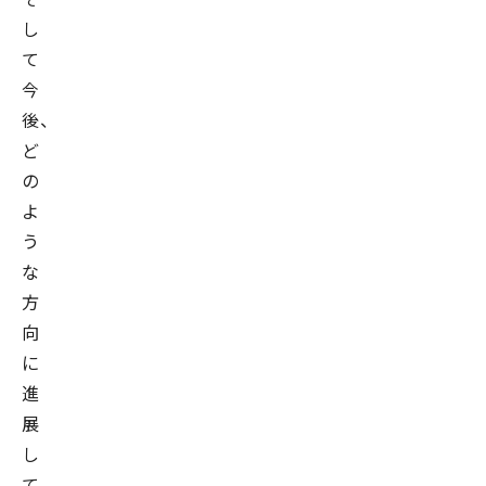
し
て
今
後、
ど
の
よ
う
な
方
向
に
進
展
し
て