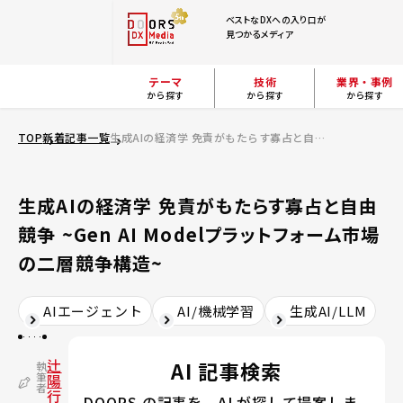
ベストなDXへの入り口が
見つかるメディア
テーマ
技術
業界・事例
から探す
から探す
から探す
TOP
新着記事一覧
生成AIの経済学 免責がもたらす寡占と自由競争 ~Gen AI Modelプラットフォーム市場の二層競争構造~
生成AIの経済学 免責がもたらす寡占と自由
競争 ~Gen AI Modelプラットフォーム市場
の二層競争構造~
AIエージェント
AI/機械学習
生成AI/LLM
辻
AI 記事検索
執
筆
陽
者
行
DOORS の記事を、AI が探して提案しま