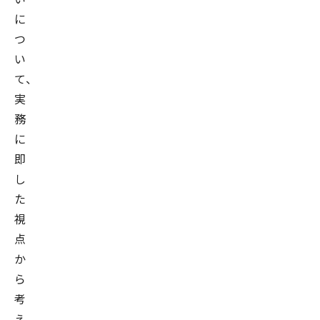
に
つ
い
て、
実
務
に
即
し
た
視
点
か
ら
考
え