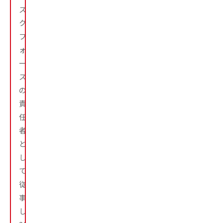
ス
ク
フ
ォ
ー
ス
の
責
任
者
と
し
て
従
事
し、