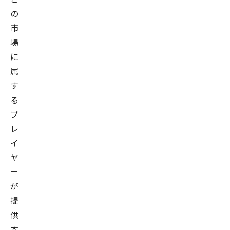
の
市
場
に
属
す
る
プ
レ
イ
ヤ
ー
が
提
供
す