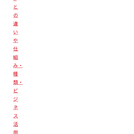
と
の
違
い
や
仕
組
み・
種
類・
ビ
ジ
ネ
ス
活
用