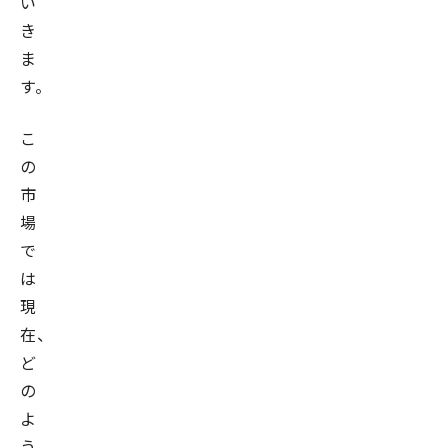
い
き
ま
す。
こ
の
市
場
で
は
現
在、
ど
の
よ
う