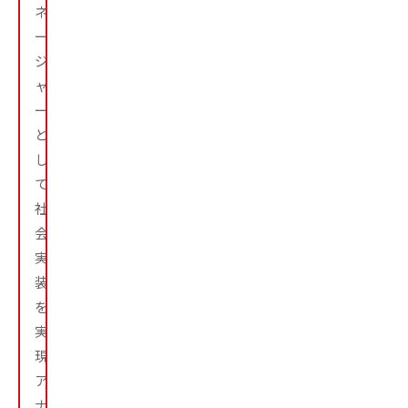
ネ
ー
ジ
ャ
ー
と
し
て
社
会
実
装
を
実
現。
ア
ナ