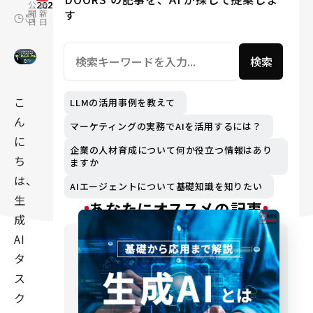
公
2024.12.05
更
2025.01.22
す
開
新
日
日
検索
こ
LLMの活用事例を教えて
ん
マーケティングの実務でAIを活用するには？
に
企業の人材育成について何か役立つ情報はあり
ち
ますか
は、
AIエージェントについて基礎知識を知りたい
生
あなたにオススメの記事
成
AI
タ
ス
ク