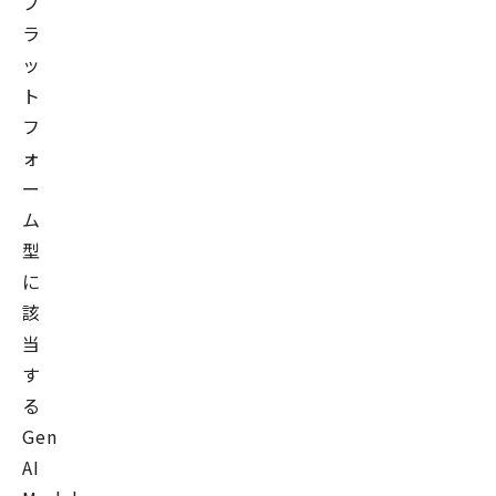
プ
ラ
ッ
ト
フ
ォ
ー
ム
型
に
該
当
す
る
Gen
AI