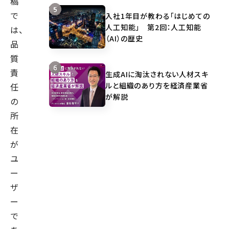
稿
で
入社1年目が教わる「はじめての
人工知能」 第2回：人工知能
は、
（AI）の歴史
品
質
責
生成AIに淘汰されない人材スキ
ルと組織のあり方を経済産業省
任
が解説
の
所
在
が
ユ
ー
ザ
ー
で