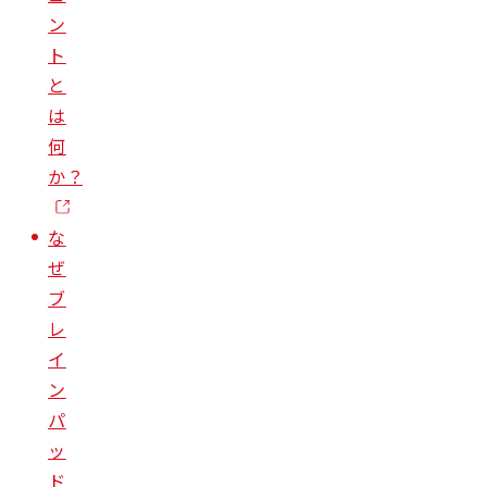
ン
ト
と
は
何
か？
な
ぜ
ブ
レ
イ
ン
パ
ッ
ド