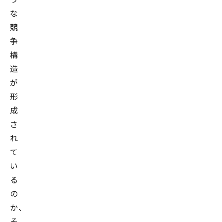
な
競
争
構
造
が
形
成
さ
れ
て
い
る
の
か、
そ