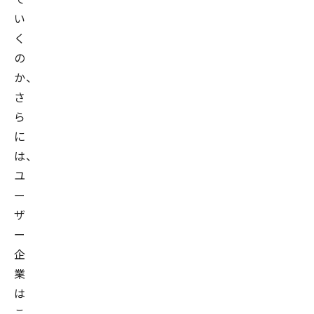
い
く
の
か、
さ
ら
に
は、
ユ
ー
ザ
ー
企
業
は
こ