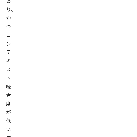
あ
り
、
か
つ
コ
ン
テ
キ
ス
ト
統
合
度
が
低
い