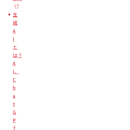
生
成
A
I
と
は？
A
I、
C
h
a
t
G
P
T