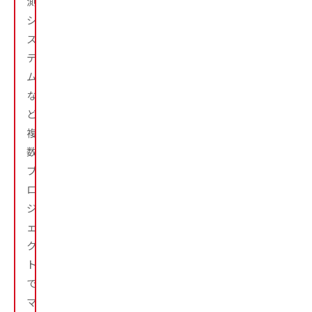
測
シ
ス
テ
ム
な
ど
複
数
プ
ロ
ジ
ェ
ク
ト
で
マ