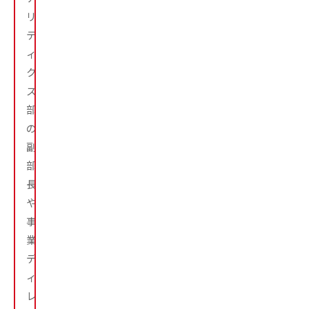
リ
テ
ィ
ク
ス
部
の
副
部
長
や
事
業
デ
ィ
レ