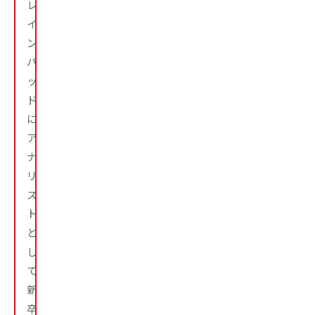
レ
イ
ン
パ
ッ
ド
に
ア
ナ
リ
ス
ト
と
し
て
新
卒