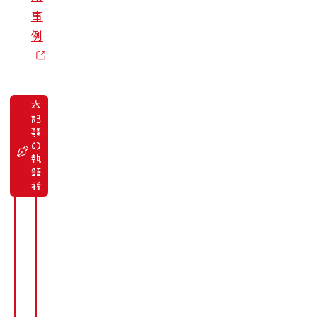
事
例
本
記
事
デ
の
ー
タ
執
サ
筆
イ
者
エ
ン
テ
ィ
ス
ト
辻
陽
行
Tsuji