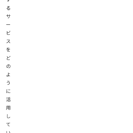
る
サ
ー
ビ
ス
を
ど
の
よ
う
に
活
用
し
て
い