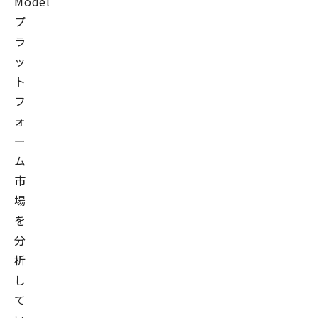
Model
プ
ラ
ッ
ト
フ
ォ
ー
ム
市
場
を
分
析
し
て