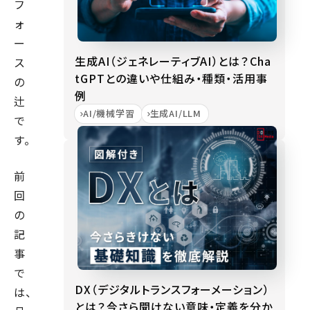
フ
ォ
ー
生成AI（ジェネレーティブAI）とは？Cha
ス
tGPTとの違いや仕組み・種類・活用事
の
例
辻
AI/機械学習
生成AI/LLM
で
す。
前
回
の
記
事
で
DX（デジタルトランスフォーメーション）
は、
とは？今さら聞けない意味・定義を分か