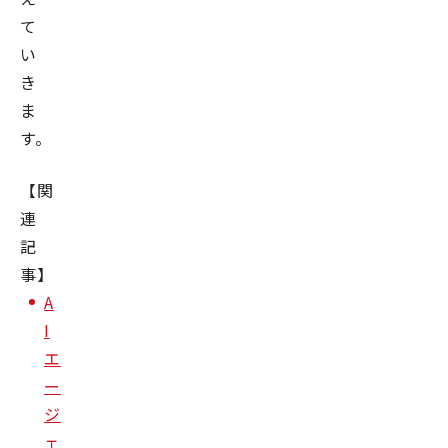
て
い
き
ま
す。
【関
連
記
事】
A
I
エ
ー
ジ
ェ