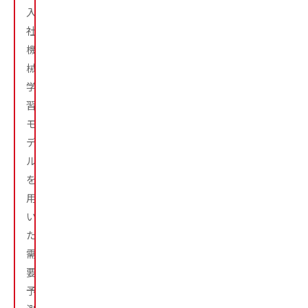
入
社。
機
械
学
習
モ
デ
ル
を
用
い
た
需
要
予