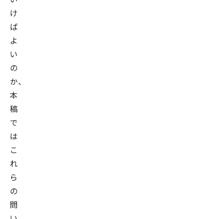
け
ば
よ
い
の
か、
本
稿
で
は
こ
れ
ら
の
問
い