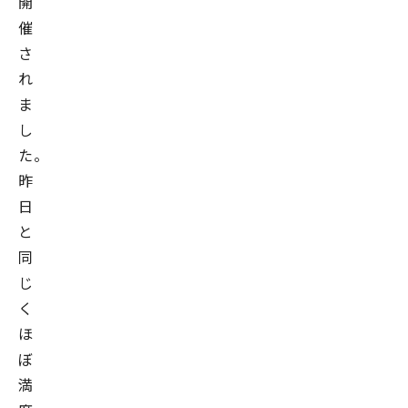
開
催
さ
れ
ま
し
た。
昨
日
と
同
じ
く
ほ
ぼ
満