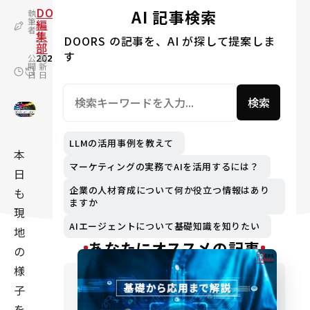
DOORS
AI 記事検索
執
筆
編
者
集
DOORS の記事を、AI が探して提案しま
部
す
公
2025.04.11
更
2025.04.14
開
新
日
日
検索
LLMの活用事例を教えて
本
マーケティングの実務でAIを活用するには？
日
企業の人材育成について何か役立つ情報はあり
も
ますか
現
AIエージェントについて基礎知識を知りたい
地
あなたにオススメの記事
の
様
子
を