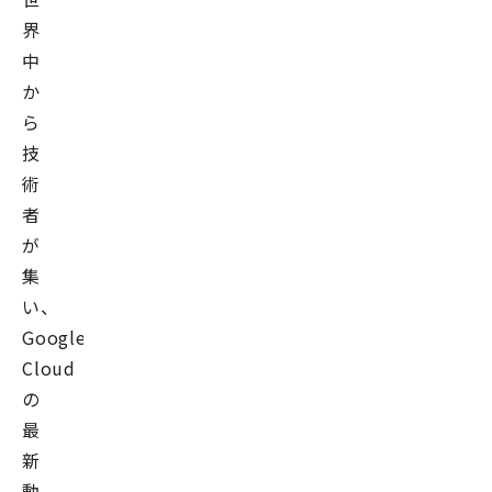
界
中
か
ら
技
術
者
が
集
い、
Google
Cloud
の
最
新
動