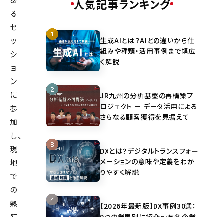
人気記事ランキング
る
セ
ッ
生成AIとは？AIとの違いから仕
組みや種類・活用事例まで幅広
シ
く解説
ョ
ン
に
JR九州の分析基盤の再構築プ
ロジェクト ー データ活用による
参
さらなる顧客獲得を見据えて
加
し、
現
DXとは？デジタルトランスフォー
メーションの意味や定義をわか
地
りやすく解説
で
の
熱
【2026年最新版】DX事例30選：
狂
9つの業界別に紹介～有名企業