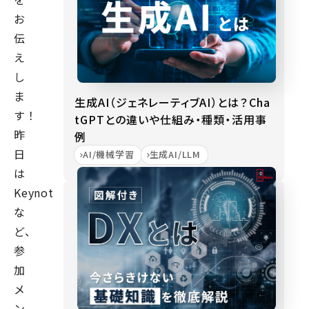
お
伝
え
し
ま
生成AI（ジェネレーティブAI）とは？Cha
す！
tGPTとの違いや仕組み・種類・活用事
昨
例
日
AI/機械学習
生成AI/LLM
は
Keynote
な
ど、
参
加
メ
ン