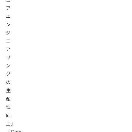
ア
エ
ン
ジ
ニ
ア
リ
ン
グ
の
生
産
性
向
上」
「Gemini