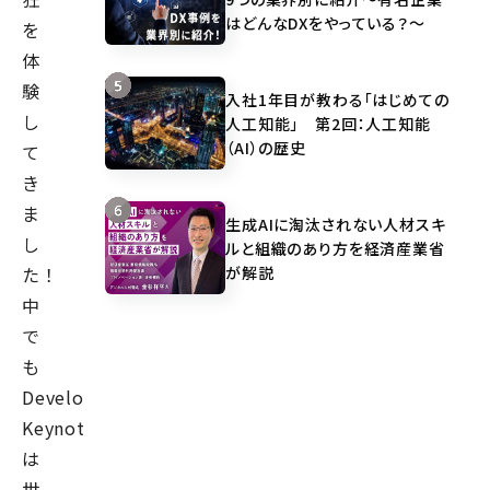
はどんなDXをやっている？～
を
体
験
入社1年目が教わる「はじめての
し
人工知能」 第2回：人工知能
（AI）の歴史
て
き
ま
生成AIに淘汰されない人材スキ
し
ルと組織のあり方を経済産業省
が解説
た！
中
で
も
Developer
Keynote
は
世