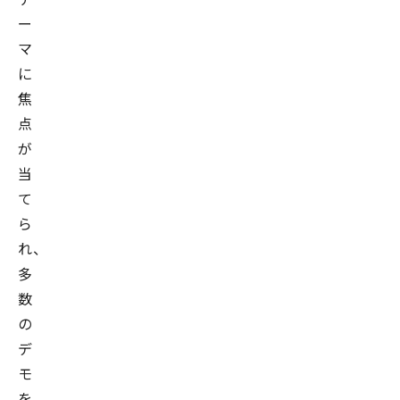
ー
マ
に
焦
点
が
当
て
ら
れ、
多
数
の
デ
モ
を