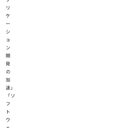
リ
ケ
ー
シ
ョ
ン
開
発
の
加
速」
「ソ
フ
ト
ウ
ェ