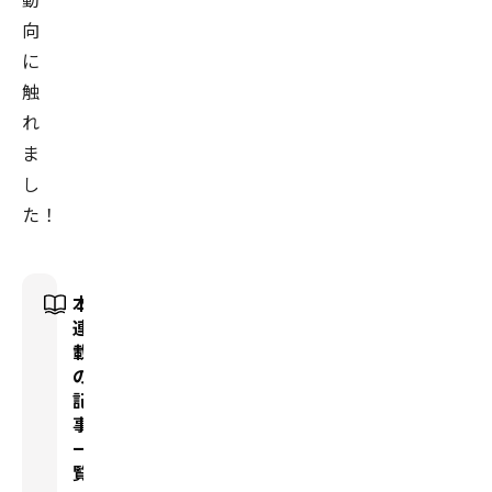
向
に
触
れ
ま
し
た！
本
連
載
の
記
事
一
覧