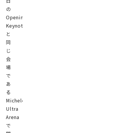
日
の
Opening
Keynote
と
同
じ
会
場
で
あ
る
Michelob
Ultra
Arena
で