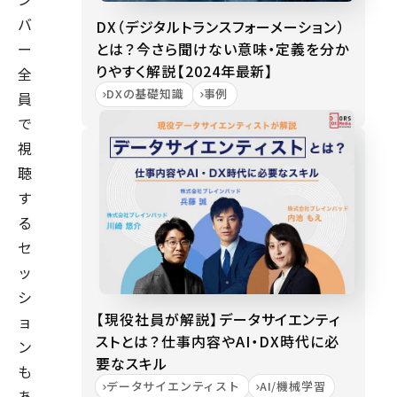
バ
DX（デジタルトランスフォーメーション）
とは？今さら聞けない意味・定義を分か
ー
りやすく解説【2024年最新】
全
DXの基礎知識
事例
員
で
視
聴
す
る
セ
ッ
シ
【現役社員が解説】データサイエンティ
ョ
ストとは？仕事内容やAI・DX時代に必
ン
要なスキル
も
データサイエンティスト
AI/機械学習
あ