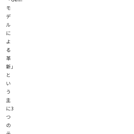
モ
デ
ル
に
よ
る
革
新」
と
い
う
主
に3
つ
の
テ