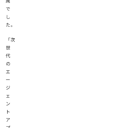
席
で
し
た。
「次
世
代
の
エ
ー
ジ
ェ
ン
ト
ア
プ