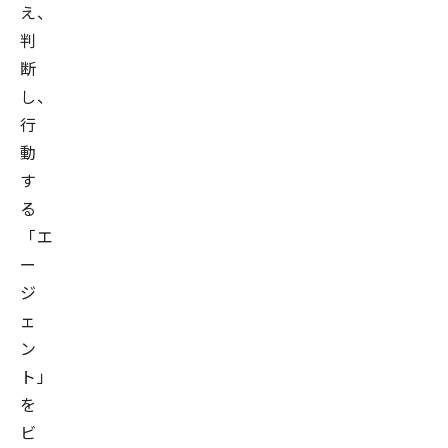
え、
判
断
し、
行
動
す
る
「エ
ー
ジ
ェ
ン
ト」
を
ビ