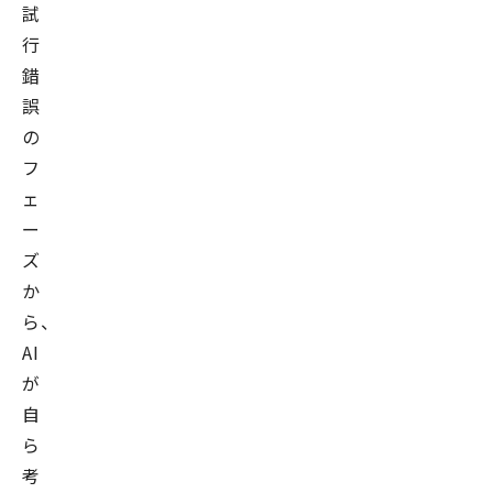
試
行
錯
誤
の
フ
ェ
ー
ズ
か
ら、
AI
が
自
ら
考