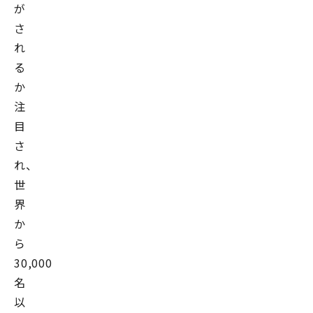
が
さ
れ
る
か
注
目
さ
れ、
世
界
か
ら
30,000
名
以