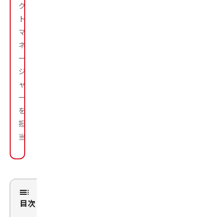
ク
ト
マ
ネ
ー
ジ
ャ
ー
を
担
当。
目次