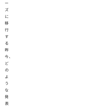
ー
ズ
に
移
行
す
る
昨
今、
ど
の
よ
う
な
発
表