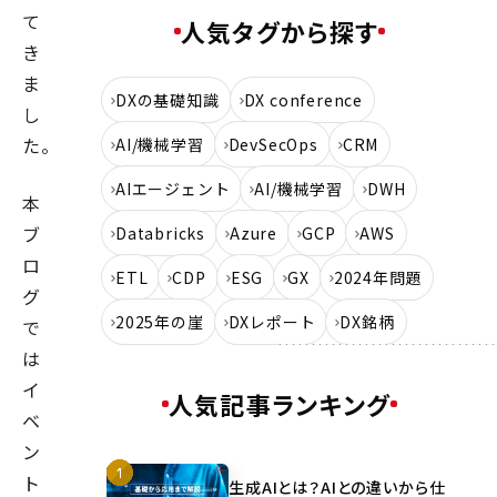
て
人気タグから探す
き
ま
DXの基礎知識
DX conference
し
た。
AI/機械学習
DevSecOps
CRM
AIエージェント
AI/機械学習
DWH
本
ブ
Databricks
Azure
GCP
AWS
ロ
ETL
CDP
ESG
GX
2024年問題
グ
2025年の崖
DXレポート
DX銘柄
で
は
イ
人気記事ランキング
ベ
ン
ト
生成AIとは？AIとの違いから仕