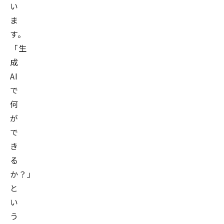
い
ま
す。
「生
成
AI
で
何
が
で
き
る
か？」
と
い
う