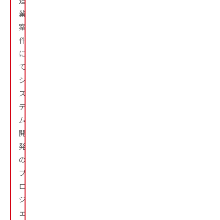
造
業
案
件
に
て
シ
ス
テ
ム
開
発
の
プ
ロ
ジ
ェ