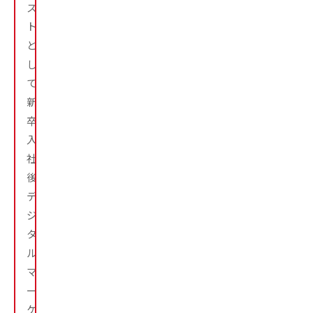
ス
ト
と
し
て
新
卒
入
社
後、
デ
ジ
タ
ル
マ
ー
ケ