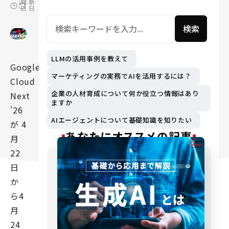
開
新
日
日
検索
LLMの活用事例を教えて
Google
マーケティングの実務でAIを活用するには？
Cloud
企業の人材育成について何か役立つ情報はあり
Next
ますか
’26
AIエージェントについて基礎知識を知りたい
が 4
あなたにオススメの記事
月
22
日
か
ら4
月
24