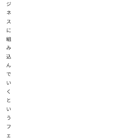
ジ
ネ
ス
に
組
み
込
ん
で
い
く
と
い
う
フ
ェ