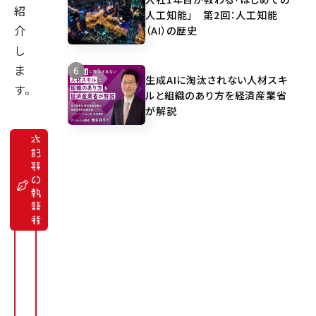
紹
人工知能」 第2回：人工知能
介
（AI）の歴史
し
ま
生成AIに淘汰されない人材スキ
す。
ルと組織のあり方を経済産業省
が解説
本
記
事
デ
の
ー
タ
執
エ
筆
ン
者
ジ
ニ
ア
三
角
晃