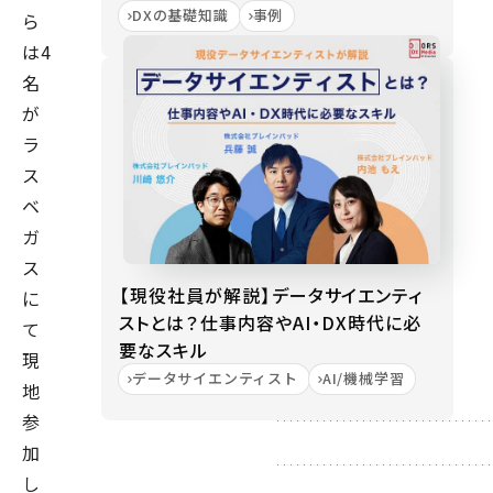
DXの基礎知識
事例
ら
は4
名
が
ラ
ス
ベ
ガ
ス
【現役社員が解説】データサイエンティ
に
ストとは？仕事内容やAI・DX時代に必
て
要なスキル
現
データサイエンティスト
AI/機械学習
地
参
加
し