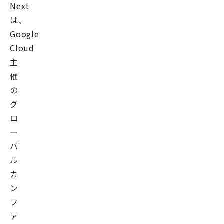
Next
は、
Google
Cloud
主
催
の
グ
ロ
ー
バ
ル
カ
ン
フ
ァ