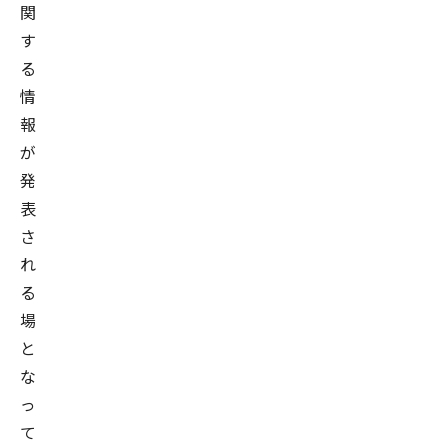
関
す
る
情
報
が
発
表
さ
れ
る
場
と
な
っ
て