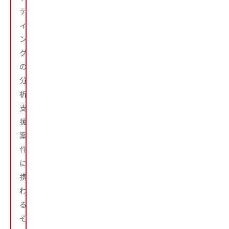
テ
ィ
ン
グ
の
分
析
支
援
案
件
に
携
わ
る。
そ