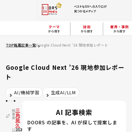
ベストなDXへの入り口が
見つかるメディア
テーマ
技術
業界・事例
から探す
から探す
から探す
TOP
新着記事一覧
Google Cloud Next ’26 現地参加レポート
Google Cloud Next ’26 現地参加レポー
ト
AI/機械学習
生成AI/LLM
三
AI 記事検索
執
筆
角
者
晃
DOORS の記事を、AI が探して提案しま
久
す
公
2026.05.15
更
2026.05.19