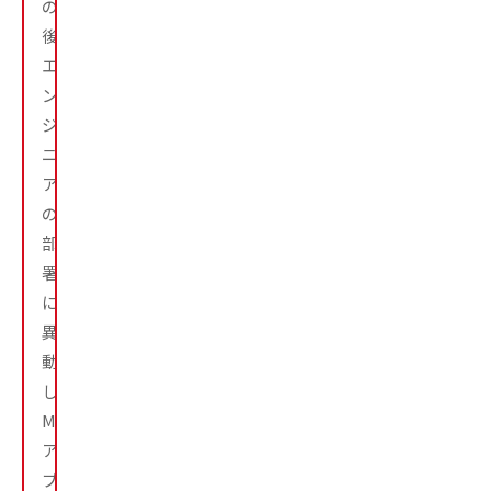
の
後
エ
ン
ジ
ニ
ア
の
部
署
に
異
動
し、
ML
ア
プ