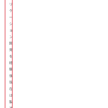
リ
ケ
ー
シ
ョ
ン
開
発
を
経
験
後、
現
在
は
製