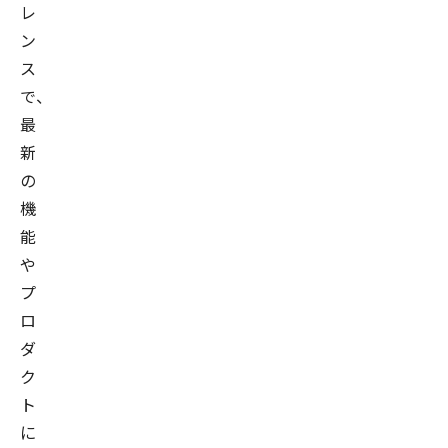
レ
ン
ス
で、
最
新
の
機
能
や
プ
ロ
ダ
ク
ト
に