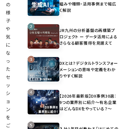
組みや種類・活用事例まで幅広
の
く解説
様
子
や
JR九州の分析基盤の再構築プ
気
ロジェクト ー データ活用による
さらなる顧客獲得を見据えて
に
な
っ
DXとは？デジタルトランスフォー
た
メーションの意味や定義をわか
りやすく解説
セ
ッ
シ
【2026年最新版】DX事例30選：
ョ
9つの業界別に紹介～有名企業
はどんなDXをやっている？～
ン
を
ご
入社1年目が教わる「はじめての