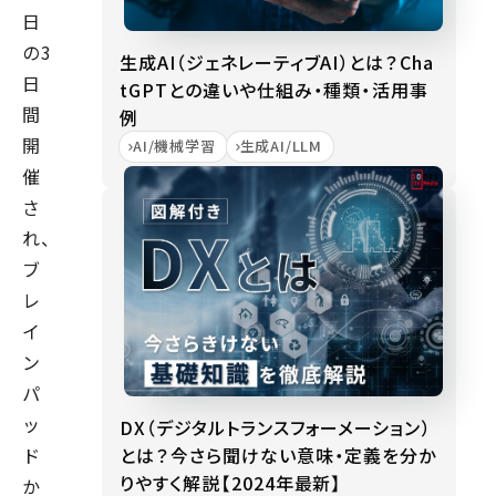
日
の3
生成AI（ジェネレーティブAI）とは？Cha
日
tGPTとの違いや仕組み・種類・活用事
間
例
開
AI/機械学習
生成AI/LLM
催
さ
れ、
ブ
レ
イ
ン
パ
ッ
DX（デジタルトランスフォーメーション）
とは？今さら聞けない意味・定義を分か
ド
りやすく解説【2024年最新】
か