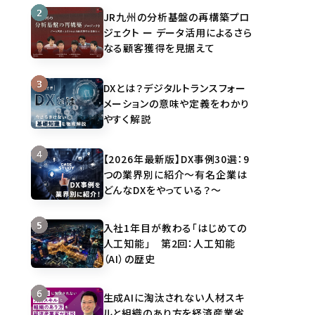
JR九州の分析基盤の再構築プロ
ジェクト ー データ活用によるさら
なる顧客獲得を見据えて
DXとは？デジタルトランスフォー
メーションの意味や定義をわかり
やすく解説
【2026年最新版】DX事例30選：9
つの業界別に紹介～有名企業は
どんなDXをやっている？～
入社1年目が教わる「はじめての
人工知能」 第2回：人工知能
（AI）の歴史
生成AIに淘汰されない人材スキ
ルと組織のあり方を経済産業省