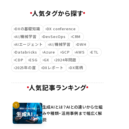
人気タグから探す
DXの基礎知識
DX conference
AI/機械学習
DevSecOps
CRM
AIエージェント
AI/機械学習
DWH
Databricks
Azure
GCP
AWS
ETL
CDP
ESG
GX
2024年問題
2025年の崖
DXレポート
DX銘柄
人気記事ランキング
生成AIとは？AIとの違いから仕組
みや種類・活用事例まで幅広く解
説