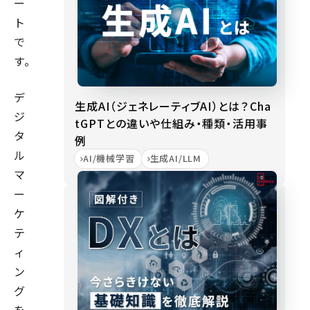
ー
ト
で
す。
デ
生成AI（ジェネレーティブAI）とは？Cha
ジ
tGPTとの違いや仕組み・種類・活用事
タ
例
ル
AI/機械学習
生成AI/LLM
マ
ー
ケ
テ
ィ
ン
グ