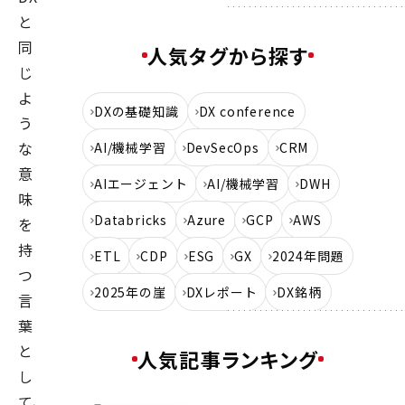
と
同
人気タグから探す
じ
よ
DXの基礎知識
DX conference
う
な
AI/機械学習
DevSecOps
CRM
意
AIエージェント
AI/機械学習
DWH
味
Databricks
Azure
GCP
AWS
を
持
ETL
CDP
ESG
GX
2024年問題
つ
2025年の崖
DXレポート
DX銘柄
言
葉
と
人気記事ランキング
し
て、