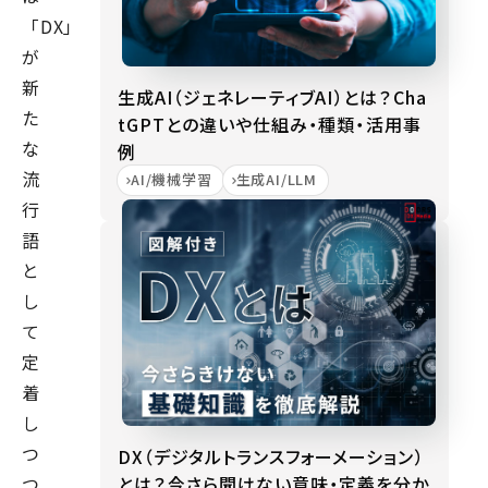
「DX」
が
新
生成AI（ジェネレーティブAI）とは？Cha
た
tGPTとの違いや仕組み・種類・活用事
な
例
流
AI/機械学習
生成AI/LLM
行
語
と
し
て
定
着
し
つ
DX（デジタルトランスフォーメーション）
とは？今さら聞けない意味・定義を分か
つ