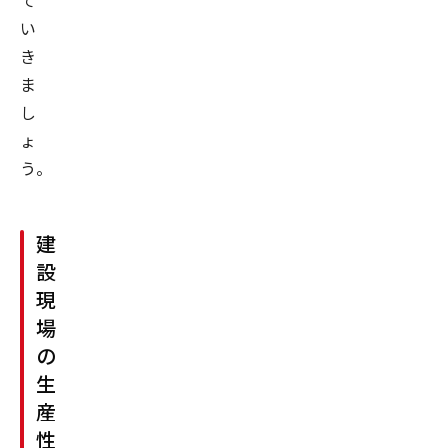
て
い
き
ま
し
ょ
う。
建
設
現
場
の
生
産
性