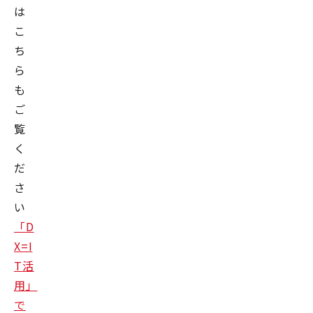
は
こ
ち
ら
も
ご
覧
く
だ
さ
い
「
D
X=I
T
活
用」
で