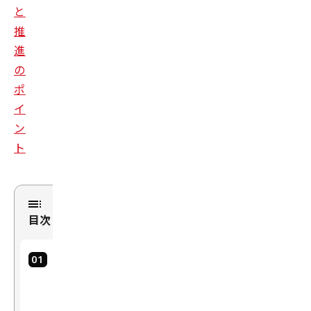
と
推
進
の
ポ
イ
ン
ト
目次
i-C
ons
tru
cti