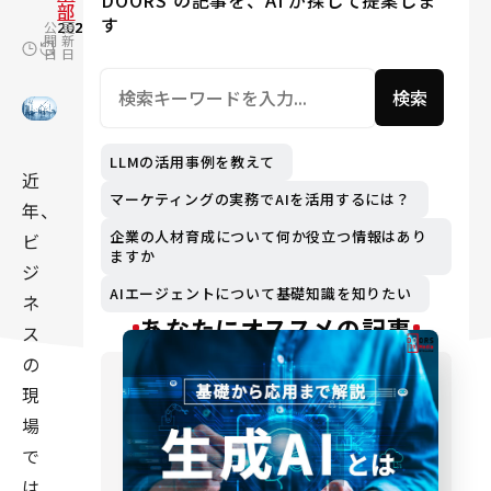
DOORS の記事を、AI が探して提案しま
部
す
公
2021.10.14
更
2025.02.18
開
新
日
日
検索
LLMの活用事例を教えて
近
マーケティングの実務でAIを活用するには？
年、
企業の人材育成について何か役立つ情報はあり
ビ
ますか
ジ
AIエージェントについて基礎知識を知りたい
ネ
あなたにオススメの記事
ス
の
現
場
で
は