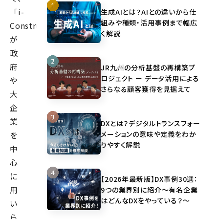
「i-
生成AIとは？AIとの違いから仕
組みや種類・活用事例まで幅広
Construction」
く解説
が
政
府
JR九州の分析基盤の再構築プ
ロジェクト ー データ活用による
や
さらなる顧客獲得を見据えて
大
企
業
DXとは？デジタルトランスフォー
メーションの意味や定義をわか
を
りやすく解説
中
心
に
【2026年最新版】DX事例30選：
用
9つの業界別に紹介～有名企業
はどんなDXをやっている？～
い
ら