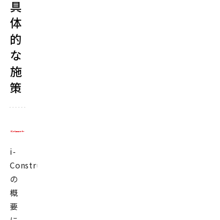
具
体
的
な
施
策
i-
Construction
の
概
要