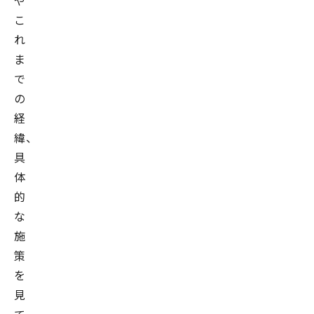
や
こ
れ
ま
で
の
経
緯、
具
体
的
な
施
策
を
見