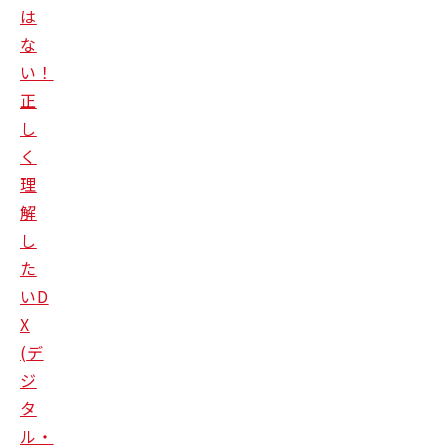
は
な
い！
正
し
く
理
解
し
た
い
D
X
(
デ
ジ
タ
ル・