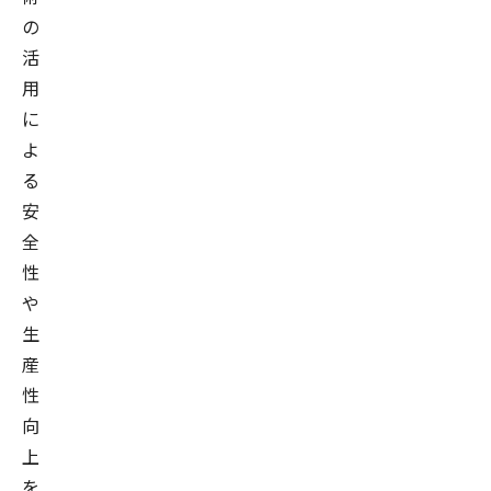
の
活
用
に
よ
る
安
全
性
や
生
産
性
向
上
を