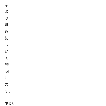
な
取
り
組
み
に
つ
い
て
説
明
し
ま
す。
▼DX