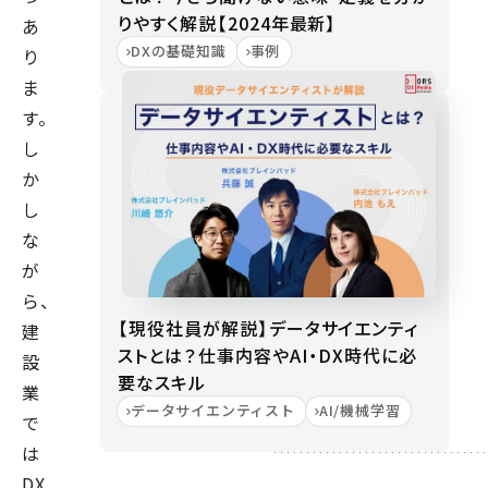
りやすく解説【2024年最新】
あ
DXの基礎知識
事例
り
ま
す。
し
か
し
な
が
ら、
【現役社員が解説】データサイエンティ
建
ストとは？仕事内容やAI・DX時代に必
設
要なスキル
業
データサイエンティスト
AI/機械学習
で
は
DX