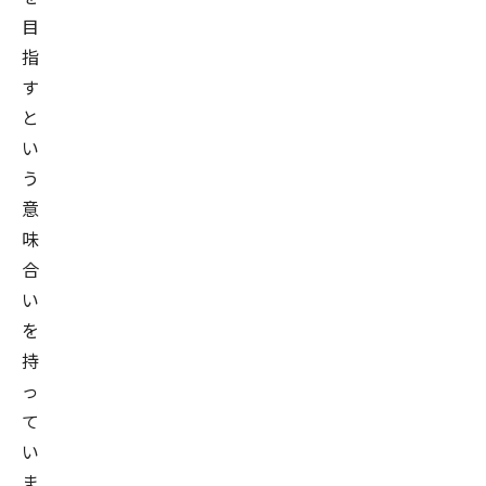
目
指
す
と
い
う
意
味
合
い
を
持
っ
て
い
ま