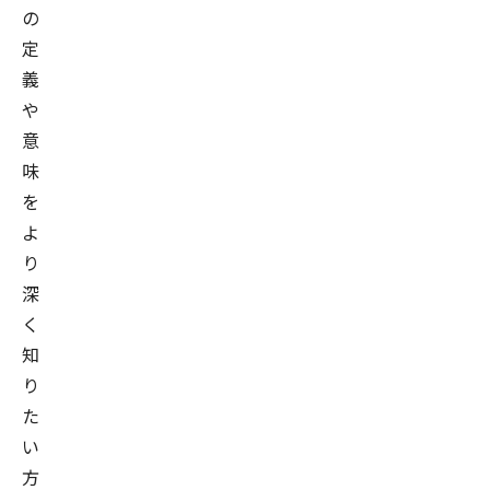
の
定
義
や
意
味
を
よ
り
深
く
知
り
た
い
方