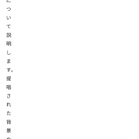
に
つ
い
て
説
明
し
ま
す。
提
唱
さ
れ
た
背
景