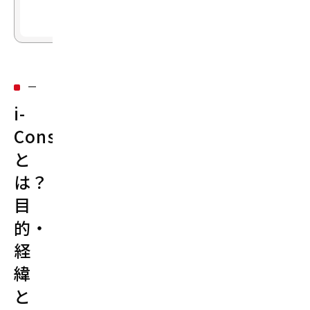
と
め
i-
Construction
と
は？
目
的・
経
緯
と