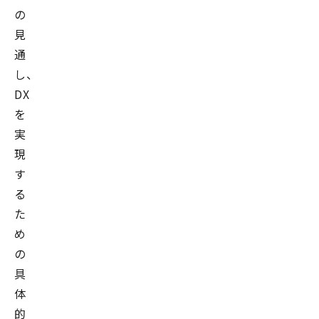
の
見
通
し、
DX
を
実
現
す
る
た
め
の
具
体
的