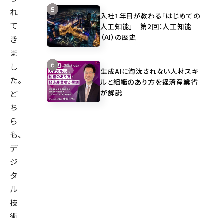
れ
入社1年目が教わる「はじめての
て
人工知能」 第2回：人工知能
（AI）の歴史
き
ま
し
生成AIに淘汰されない人材スキ
た。
ルと組織のあり方を経済産業省
が解説
ど
ち
ら
も、
デ
ジ
タ
ル
技
術