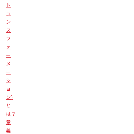
ト
ラ
ン
ス
フ
ォ
ー
メ
ー
シ
ョ
ン
)
と
は？
意
義