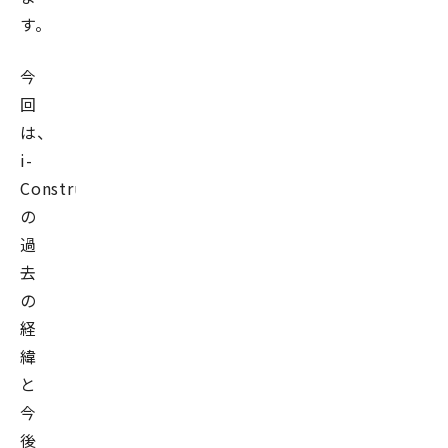
す。
今
回
は、
i-
Construction
の
過
去
の
経
緯
と
今
後