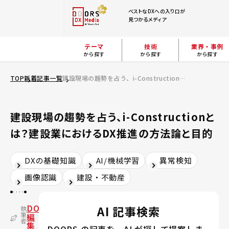
ベストなDXへの入り口が
見つかるメディア
テーマ
技術
業界・事例
から探す
から探す
から探す
TOP
新着記事一覧
建設現場の趨勢を占う、i-Constructionとは？建設業におけるDX推進の方法論と目的
建設現場の趨勢を占う、i-Constructionと
は？建設業におけるDX推進の方法論と目的
DXの基礎知識
AI/機械学習
異常検知
画像認識
建設・不動産
DOORS
AI 記事検索
執
筆
編
者
集