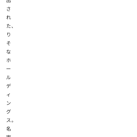
出
さ
れ
た、
り
そ
な
ホ
ー
ル
デ
ィ
ン
グ
ス。
名