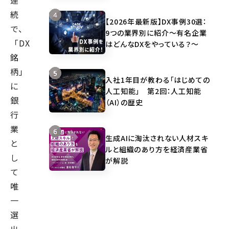
連
続
【2026年最新版】DX事例30選：
で、
9つの業界別に紹介～有名企業
「DX
はどんなDXをやっている？～
銘
柄」
入社1年目が教わる「はじめての
に
人工知能」 第2回：人工知能
銀
（AI）の歴史
行
業
生成AIに淘汰されない人材スキ
と
ルと組織のあり方を経済産業省
し
が解説
て
唯
一
選