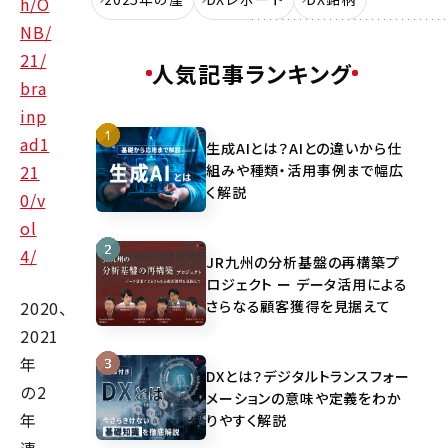
h/O
NB/
21/
人気記事ランキング
bra
inp
ad1
生成AIとは？AIとの違いから仕
組みや種類・活用事例まで幅広
21
く解説
0/v
ol
4/
JR九州の分析基盤の再構築プ
ロジェクト ー データ活用による
さらなる顧客獲得を見据えて
2020、
2021
年
DXとは？デジタルトランスフォー
の2
メーションの意味や定義をわか
年
りやすく解説