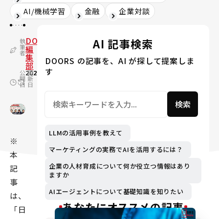
AI/機械学習
金融
企業対談
DOORS
AI 記事検索
執
筆
編
者
集
DOORS の記事を、AI が探して提案しま
部
す
公
2022.09.27
更
2024.09.19
開
新
日
日
検索
LLMの活用事例を教えて
※
マーケティングの実務でAIを活用するには？
本
企業の人材育成について何か役立つ情報はあり
記
ますか
事
AIエージェントについて基礎知識を知りたい
は、
あなたにオススメの記事
「日