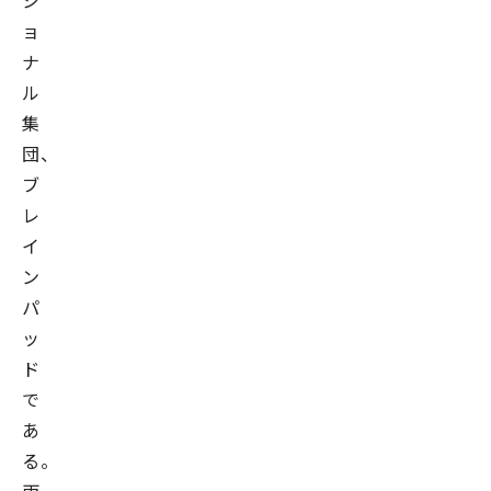
シ
ョ
ナ
ル
集
団、
ブ
レ
イ
ン
パ
ッ
ド
で
あ
る。