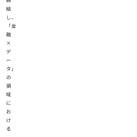
締
結
し、
「金
融
×
デ
ー
タ」
の
領
域
に
お
け
る