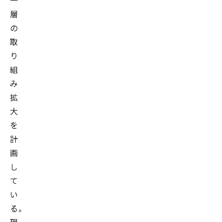
一
層
の
取
り
組
み
拡
大
を
計
画
し
て
い
る。