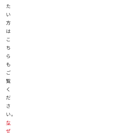
た
い
方
は
こ
ち
ら
も
ご
覧
く
だ
さ
い。
な
ぜ