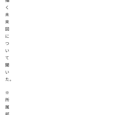
描
く
未
来
図
に
つ
い
て
聞
い
た。
※
所
属
部