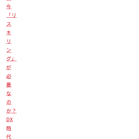
今
「リ
ス
キ
リ
ン
グ」
が
必
要
な
の
か？
DX
時
代