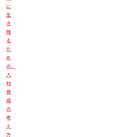
に
生
き
残
る
た
め
の、
人
材
育
成
の
考
え
方