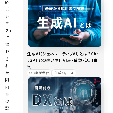
経
ビ
ジ
ネ
ス」
に
掲
載
生成AI（ジェネレーティブAI）とは？Cha
さ
tGPTとの違いや仕組み・種類・活用事
れ
例
た
AI/機械学習
生成AI/LLM
同
内
容
の
記