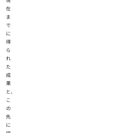
現
在
ま
で
に
得
ら
れ
た
成
果
と、
こ
の
先
に