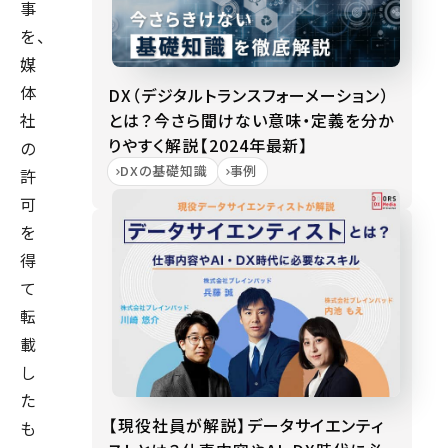
事
を、
媒
体
DX（デジタルトランスフォーメーション）
とは？今さら聞けない意味・定義を分か
社
りやすく解説【2024年最新】
の
DXの基礎知識
事例
許
可
を
得
て
転
載
し
た
【現役社員が解説】データサイエンティ
も