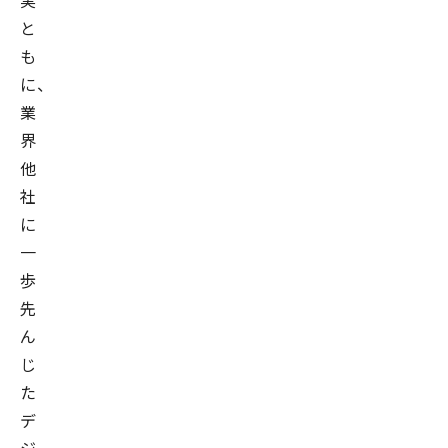
実
と
も
に、
業
界
他
社
に
一
歩
先
ん
じ
た
デ