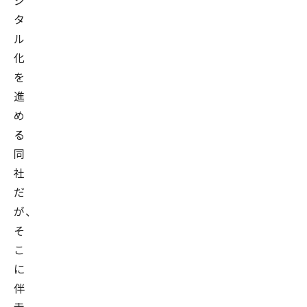
ジ
タ
ル
化
を
進
め
る
同
社
だ
が、
そ
こ
に
伴