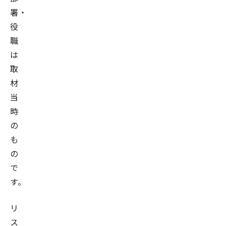
署・
役
職
は
取
材
当
時
の
も
の
で
す。
リ
ス