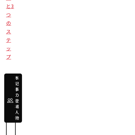
と
3
つ
の
ス
テ
ッ
プ
本
記
事
経
の
営
登
高橋
場
隆史
人
物
（旧
姓: