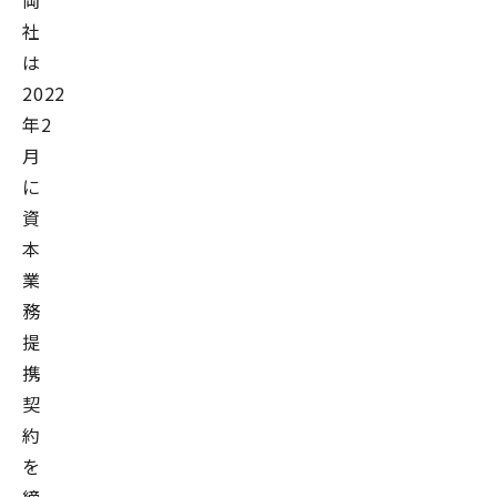
両
社
は
2022
年2
月
に
資
本
業
務
提
携
契
約
を