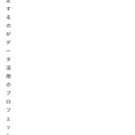
走
す
る
の
が
デ
ー
タ
活
用
の
プ
ロ
フ
ェ
ッ