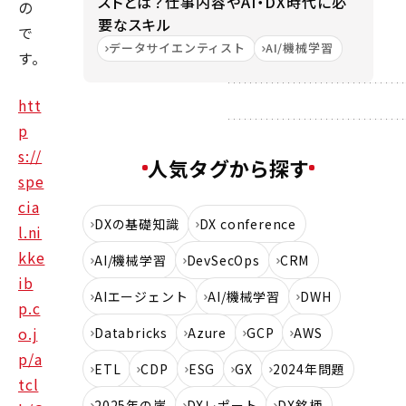
ストとは？仕事内容やAI・DX時代に必
の
要なスキル
で
データサイエンティスト
AI/機械学習
す。
htt
p
s://
人気タグから探す
spe
cia
DXの基礎知識
DX conference
l.ni
kke
AI/機械学習
DevSecOps
CRM
ib
AIエージェント
AI/機械学習
DWH
p.c
o.j
Databricks
Azure
GCP
AWS
p/a
ETL
CDP
ESG
GX
2024年問題
tcl
2025年の崖
DXレポート
DX銘柄