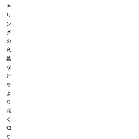
キ
リ
ン
グ
の
意
義
な
ど
を
よ
り
深
く
知
り