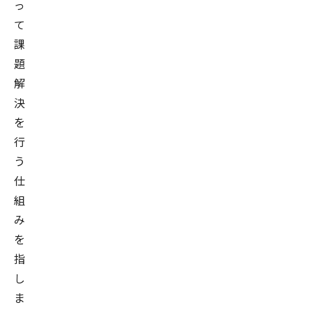
っ
て
課
題
解
決
を
行
う
仕
組
み
を
指
し
ま