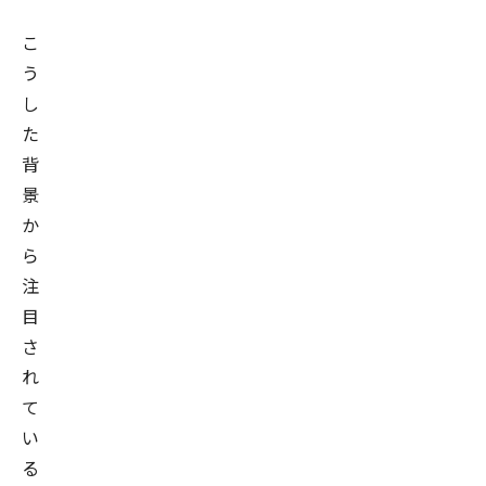
こ
う
し
た
背
景
か
ら
注
目
さ
れ
て
い
る