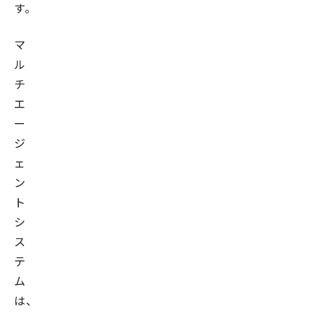
す。
マ
ル
チ
エ
ー
ジ
ェ
ン
ト
シ
ス
テ
ム
は、