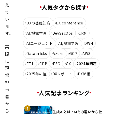
え
人気タグから探す
て
い
DXの基礎知識
DX conference
ま
す。
AI/機械学習
DevSecOps
CRM
AIエージェント
AI/機械学習
DWH
実
際
Databricks
Azure
GCP
AWS
に
ETL
CDP
ESG
GX
2024年問題
現
2025年の崖
DXレポート
DX銘柄
場
担
当
人気記事ランキング
者
か
ら
生成AIとは？AIとの違いから仕