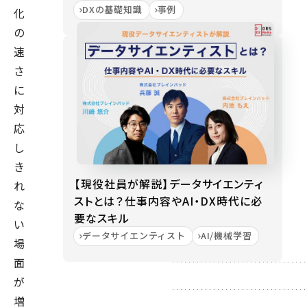
DXの基礎知識
事例
化
の
速
さ
に
対
応
し
き
【現役社員が解説】データサイエンティ
れ
ストとは？仕事内容やAI・DX時代に必
な
要なスキル
い
データサイエンティスト
AI/機械学習
場
面
が
増