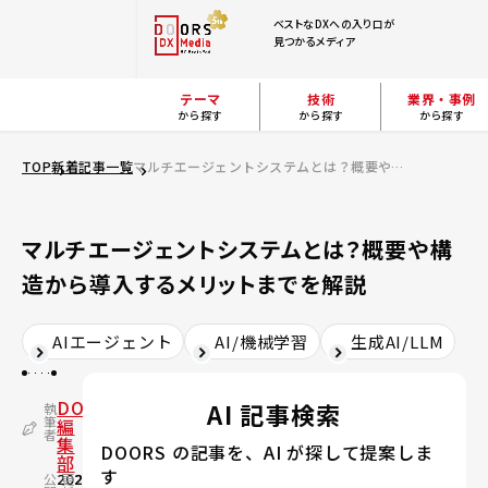
ベストなDXへの入り口が
見つかるメディア
テーマ
技術
業界・事例
から探す
から探す
から探す
TOP
新着記事一覧
マルチエージェントシステムとは？概要や構造から導入するメリットまでを解説
マルチエージェントシステムとは？概要や構
造から導入するメリットまでを解説
AIエージェント
AI/機械学習
生成AI/LLM
DOORS
AI 記事検索
執
筆
編
者
集
DOORS の記事を、AI が探して提案しま
部
す
公
2026.05.13
更
2026.07.17