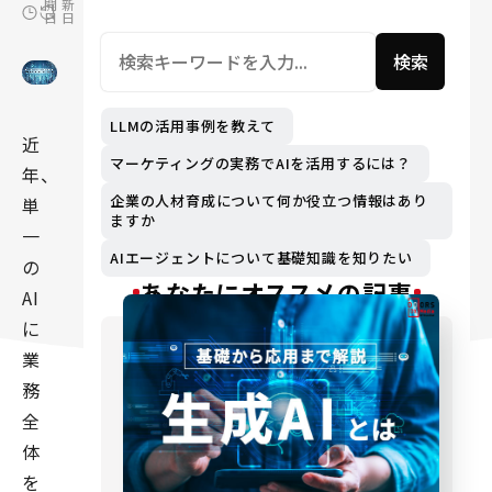
開
新
日
日
検索
LLMの活用事例を教えて
近
マーケティングの実務でAIを活用するには？
年、
企業の人材育成について何か役立つ情報はあり
単
ますか
一
AIエージェントについて基礎知識を知りたい
の
あなたにオススメの記事
AI
に
業
務
全
体
を