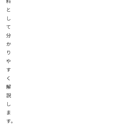
料
と
し
て
分
か
り
や
す
く
解
説
し
ま
す。