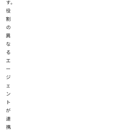
す。
役
割
の
異
な
る
エ
ー
ジ
ェ
ン
ト
が
連
携