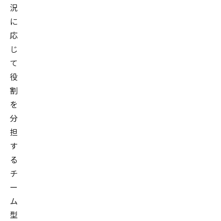
況
に
応
じ
て
役
割
を
分
担
す
る
チ
ー
ム
型