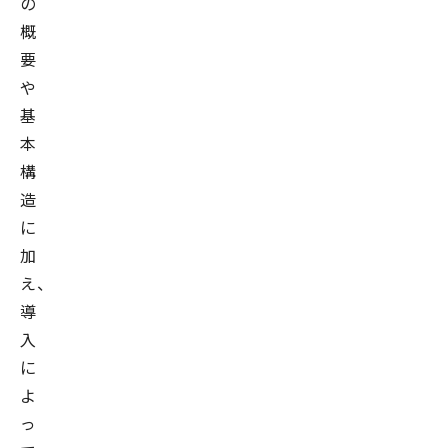
の
概
要
や
基
本
構
造
に
加
え、
導
入
に
よ
っ