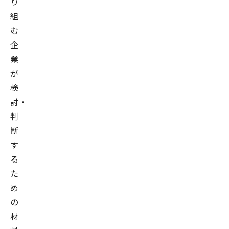
り
組
む
企
業
が
検
討・
判
断
す
る
た
め
の
材