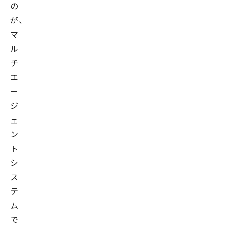
の
が、
マ
ル
チ
エ
ー
ジ
ェ
ン
ト
シ
ス
テ
ム
で