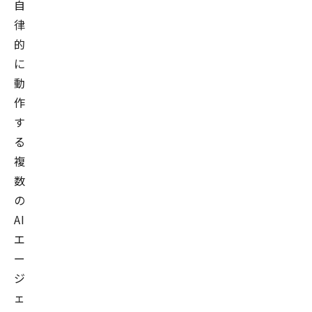
自
律
的
に
動
作
す
る
複
数
の
AI
エ
ー
ジ
ェ