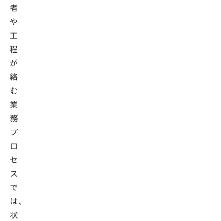
者
や
工
程
が
絡
む
業
務
プ
ロ
セ
ス
で
は、
状