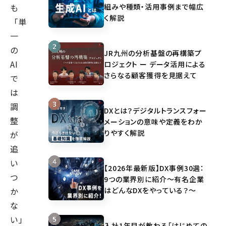
組みや種類・活用事例まで幅広
も
く解説
「単
一
の
JR九州の分析基盤の再構築プ
AI
ロジェクト ー データ活用による
さらなる顧客獲得を見据えて
で
は
調
DXとは？デジタルトランスフォー
整
メーションの意味や定義をわか
りやすく解説
が
追
い
【2026年最新版】DX事例30選：
つ
9つの業界別に紹介～有名企業
はどんなDXをやっている？～
か
な
い」
入社1年目が教わる「はじめての