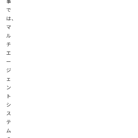
事
で
は、
マ
ル
チ
エ
ー
ジ
ェ
ン
ト
シ
ス
テ
ム