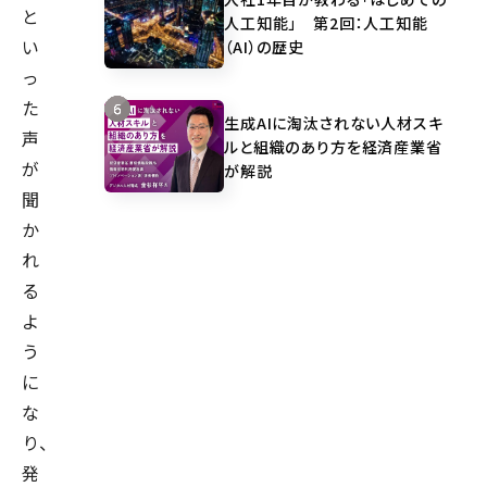
と
人工知能」 第2回：人工知能
い
（AI）の歴史
っ
た
生成AIに淘汰されない人材スキ
声
ルと組織のあり方を経済産業省
が
が解説
聞
か
れ
る
よ
う
に
な
り、
発