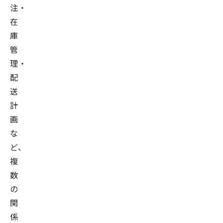
注・
在
庫
管
理・
配
送
計
画
な
ど、
複
数
の
関
係