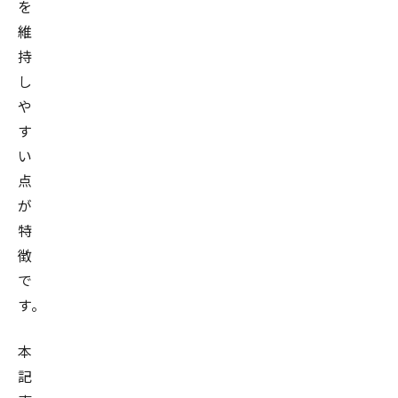
を
維
持
し
や
す
い
点
が
特
徴
で
す。
本
記