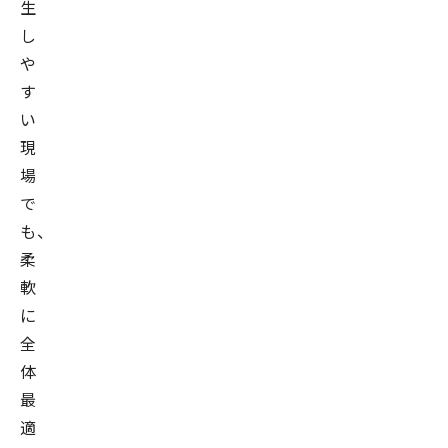
生
し
や
す
い
現
場
で
も、
柔
軟
に
全
体
最
適