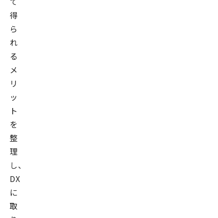
て
得
ら
れ
る
メ
リ
ッ
ト
を
整
理
し、
DX
に
取