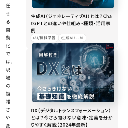
任
せ
生成AI（ジェネレーティブAI）とは？Cha
る
tGPTとの違いや仕組み・種類・活用事
自
例
動
AI/機械学習
生成AI/LLM
化
で
は、
現
場
の
複
雑
さ
DX（デジタルトランスフォーメーション）
とは？今さら聞けない意味・定義を分か
や
りやすく解説【2024年最新】
変