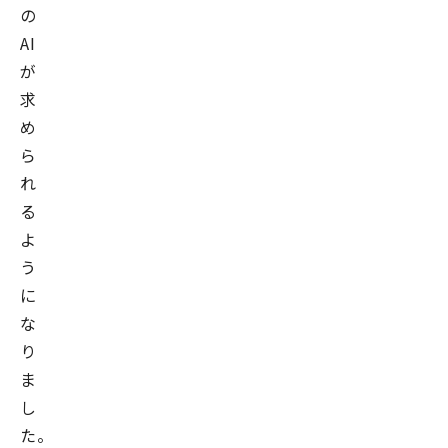
の
AI
が
求
め
ら
れ
る
よ
う
に
な
り
ま
し
た。