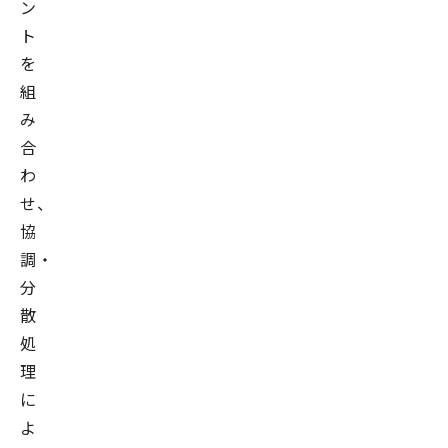
ン
ト
を
組
み
合
わ
せ、
協
調・
分
散
処
理
に
よ