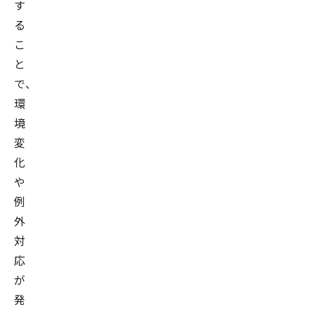
す
る
こ
と
で、
環
境
変
化
や
例
外
対
応
が
発