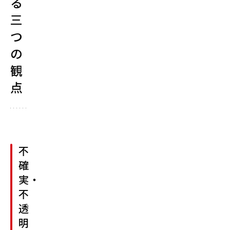
る
三
つ
の
観
点
不
確
実・
不
透
明