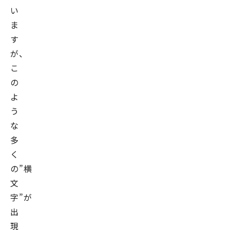
い
ま
す
が、
こ
の
よ
う
な
多
く
の”横
文
字”が
出
現