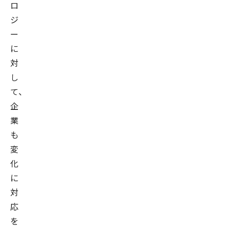
ロ
ジ
ー
に
対
し
て、
企
業
も
変
化
に
対
応
を