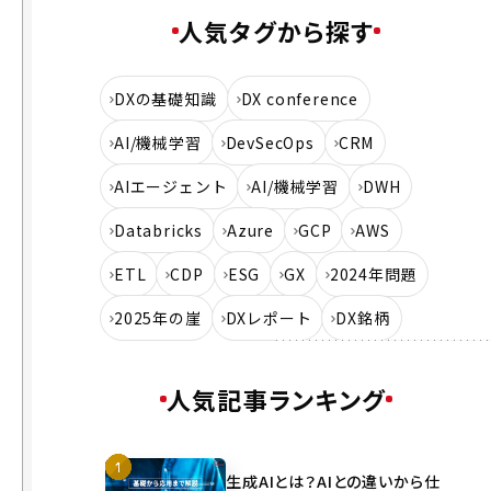
の
人気タグから探す
劇
的
DXの基礎知識
DX conference
な
変
AI/機械学習
DevSecOps
CRM
化
AIエージェント
AI/機械学習
DWH
モ
ノ
Databricks
Azure
GCP
AWS
か
ら
ETL
CDP
ESG
GX
2024年問題
サ
2025年の崖
DXレポート
DX銘柄
ー
ビ
ス
人気記事ランキング
へ
の
変
化
生成AIとは？AIとの違いから仕