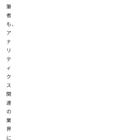
筆
者
も、
ア
ナ
リ
テ
ィ
ク
ス
関
連
の
業
界
に