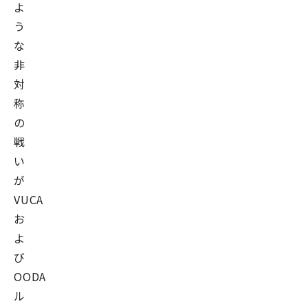
よ
う
な
非
対
称
の
戦
い
が
VUCA
お
よ
び
OODA
ル