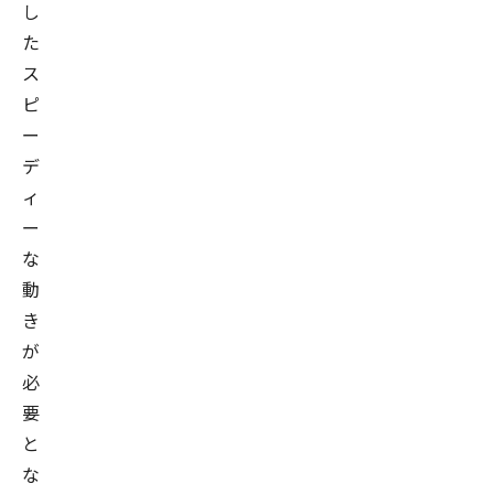
し
た
ス
ピ
ー
デ
ィ
ー
な
動
き
が
必
要
と
な