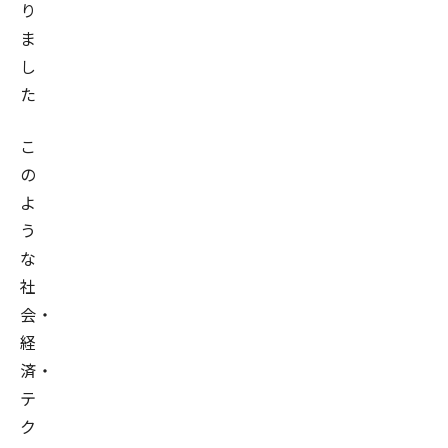
り
ま
し
た
こ
の
よ
う
な
社
会・
経
済・
テ
ク