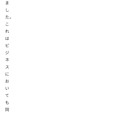
ま
し
た。
こ
れ
は
ビ
ジ
ネ
ス
に
お
い
て
も
同