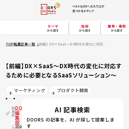
ベストなDXへの入り口が
見つかるメディア
テーマ
技術
業界・事例
から探す
から探す
から探す
TOP
新着記事一覧
【前編】DX×SaaS～DX時代の変化に対応するために必要となるSaaSソリューション～
【前編】DX×SaaS～DX時代の変化に対応す
るために必要となるSaaSソリューション～
マーケティング
プロダクト開発
DOORS
AI 記事検索
執
筆
編
者
集
DOORS の記事を、AI が探して提案しま
部
す
公
2020.12.03
更
2024.02.20