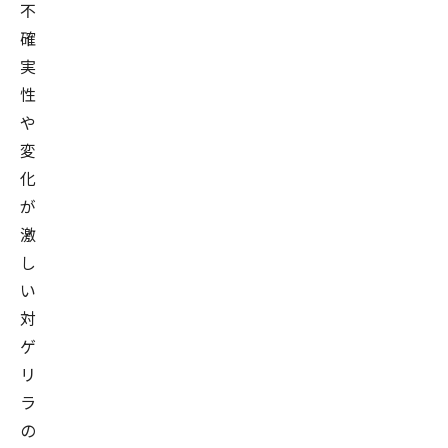
不
確
実
性
や
変
化
が
激
し
い
対
ゲ
リ
ラ
の