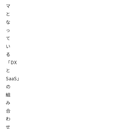
マ
と
な
っ
て
い
る
「DX
と
SaaS」
の
組
み
合
わ
せ