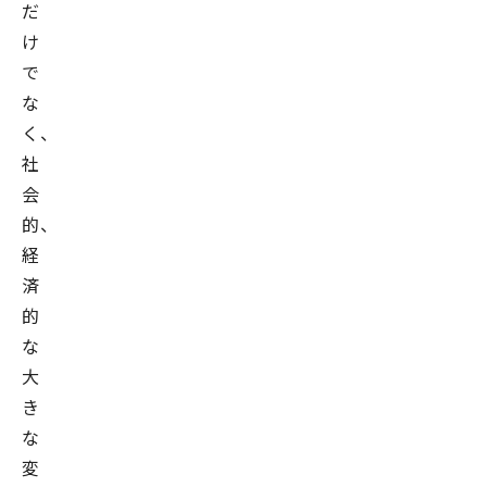
だ
け
で
な
く、
社
会
的、
経
済
的
な
大
き
な
変