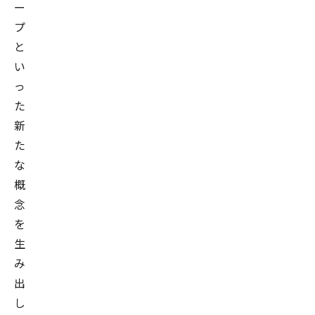
ー
プ
と
い
っ
た
新
た
な
概
念
を
生
み
出
し