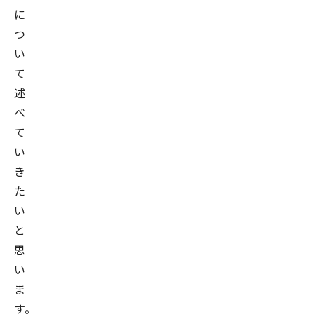
に
つ
い
て
述
べ
て
い
き
た
い
と
思
い
ま
す。