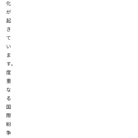
化
が
起
き
て
い
ま
す。
度
重
な
る
国
際
紛
争