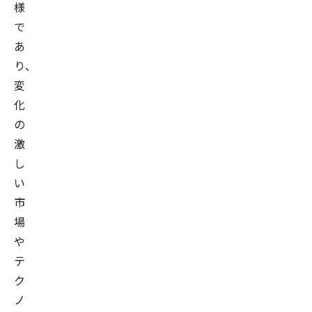
様
で
あ
り、
変
化
の
激
し
い
市
場
や
テ
ク
ノ