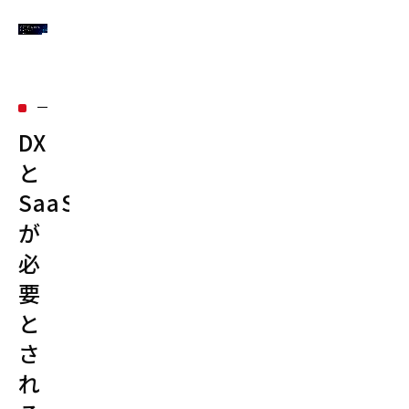
DX
と
SaaS
が
必
要
と
さ
れ