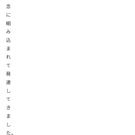
念
に
組
み
込
ま
れ
て
発
達
し
て
き
ま
し
た。