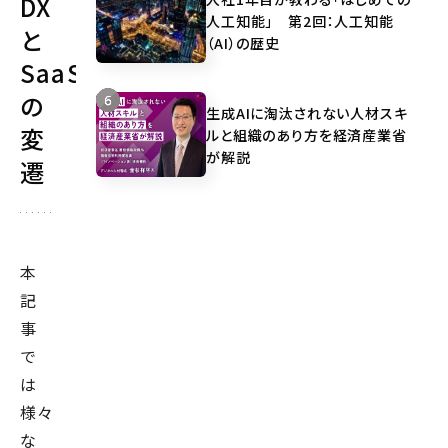
DX
人工知能」 第2回：人工知能
と
（AI）の歴史
SaaS
の
生成AIに淘汰されない人材スキ
変
ルと組織のあり方を経済産業省
が解説
遷
本
記
事
で
は
様々
な