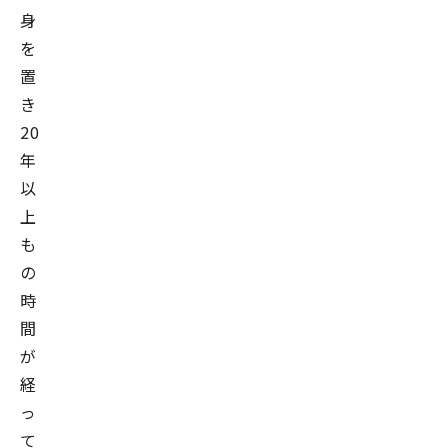
身
を
置
き
20
年
以
上
も
の
時
間
が
経
っ
て