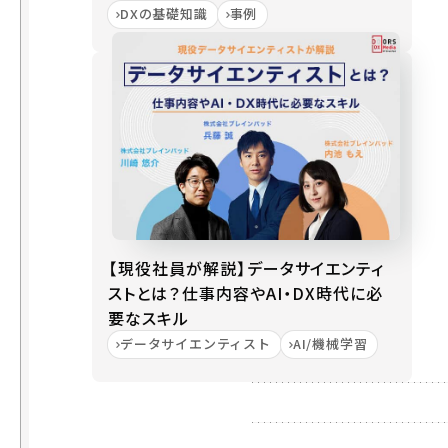
DXの基礎知識
事例
点
不確
実・
不透
明な
時代
での
対応
I
T
【現役社員が解説】データサイエンティ
プ
ストとは？仕事内容やAI・DX時代に必
ラ
要なスキル
ッ
データサイエンティスト
AI/機械学習
ト
フ
ォ
ー
ム