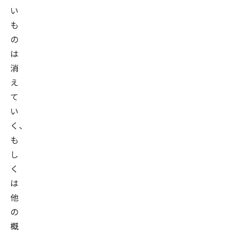
い
も
の
は
消
え
て
い
く、
も
し
く
は
他
の
概