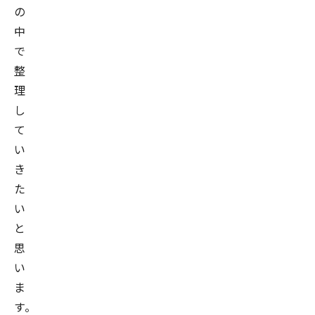
の
中
で
整
理
し
て
い
き
た
い
と
思
い
ま
す。