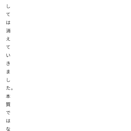
し
て
は
消
え
て
い
き
ま
し
た。
本
質
で
は
な