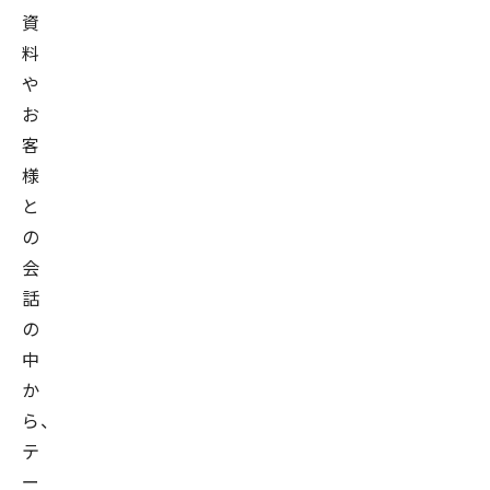
資
料
や
お
客
様
と
の
会
話
の
中
か
ら、
テ
ー