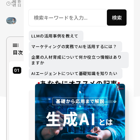
開
新
日
日
検索
LLMの活用事例を教えて
マーケティングの実務でAIを活用するには？
目次
企業の人材育成について何か役立つ情報はあり
ますか
D
AIエージェントについて基礎知識を知りたい
X
あなたにオススメの記事
と
S
a
a
S
の
変
遷