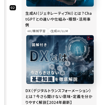
D
生成AI（ジェネレーティブAI）とは？Cha
X
tGPTとの違いや仕組み・種類・活用事
と
S
例
a
AI/機械学習
生成AI/LLM
a
S
が
必
要
と
さ
れ
る
三
DX（デジタルトランスフォーメーション）
つ
とは？今さら聞けない意味・定義を分か
の
りやすく解説【2024年最新】
観