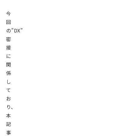
今
回
の”DX”と”SaaS”は
密
接
に
関
係
し
て
お
り、
本
記
事