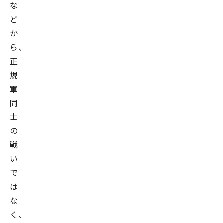
な
ど
か
ら、
正
規
軍
同
士
の
戦
い
で
は
な
く、