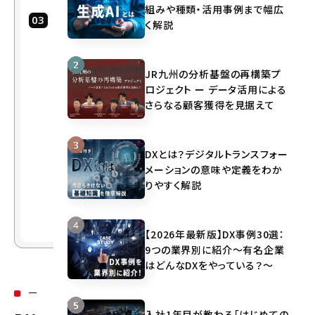
組みや種類・活用事例まで幅広
不確
く解説
実・
不透
明な
JR九州の分析基盤の再構築プ
時に
ロジェクト ー データ活用による
求め
さらなる顧客獲得を見据えて
られ
るD
DXとは？デジタルトランスフォー
Xの
メーションの意味や定義をわか
アプ
りやすく解説
ロー
チと
は
【2026年最新版】DX事例30選：
9つの業界別に紹介～有名企業
はどんなDXをやっている？～
入社1年目が教わる「はじめての