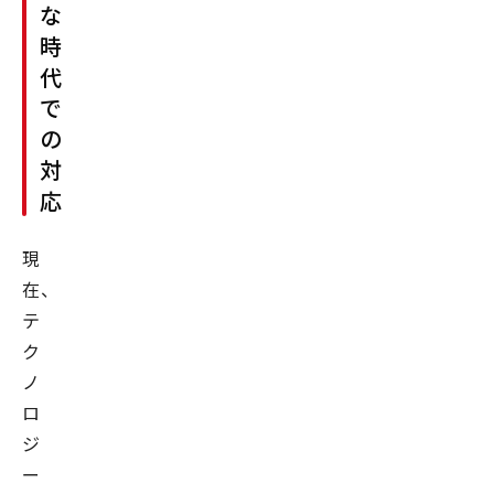
な
時
代
で
の
対
応
現
在、
テ
ク
ノ
ロ
ジ
ー