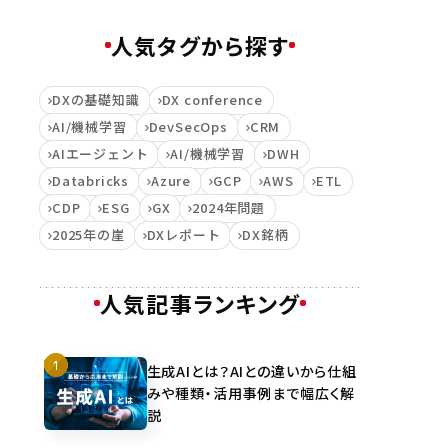
人気タグから探す
DXの基礎知識
DX conference
AI/機械学習
DevSecOps
CRM
AIエージェント
AI/機械学習
DWH
Databricks
Azure
GCP
AWS
ETL
CDP
ESG
GX
2024年問題
2025年の崖
DXレポート
DX銘柄
人気記事ランキング
生成AIとは？AIとの違いから仕組
みや種類・活用事例まで幅広く解
説