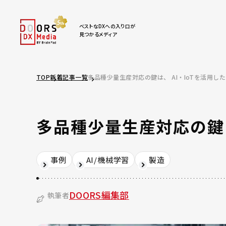
ベストなDXへの入り口が
見つかるメディア
TOP
新着記事一覧
多品種少量生産対応の鍵は、 AI・IoTを活用し
多品種少量生産対応の鍵は
事例
AI/機械学習
製造
DOORS編集部
執筆者