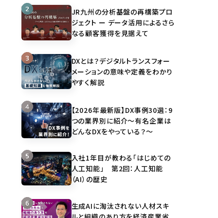
JR九州の分析基盤の再構築プロ
ジェクト ー データ活用によるさら
なる顧客獲得を見据えて
DXとは？デジタルトランスフォー
メーションの意味や定義をわかり
やすく解説
【2026年最新版】DX事例30選：9
つの業界別に紹介～有名企業は
どんなDXをやっている？～
入社1年目が教わる「はじめての
人工知能」 第2回：人工知能
（AI）の歴史
生成AIに淘汰されない人材スキ
ルと組織のあり方を経済産業省