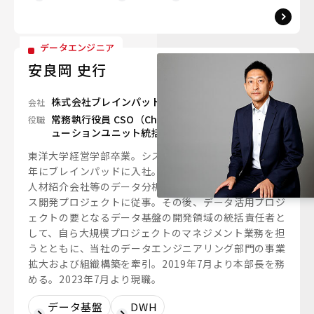
データエンジニア
安良岡 史行
株式会社ブレインパッド
会社
常務執行役員 CSO（Chief Solutions Officer）ソリ
役職
ューションユニット統括
東洋大学経営学部卒業。システム開発会社を経て2006
年にブレインパッドに入社。大手証券会社・保険会社・
人材紹介会社等のデータ分析プロジェクトや新規サービ
ス開発プロジェクトに従事。その後、データ活用プロジ
ェクトの要となるデータ基盤の開発領域の統括責任者と
して、自ら大規模プロジェクトのマネジメント業務を担
うとともに、当社のデータエンジニアリング部門の事業
拡大および組織構築を牽引。2019年7月より本部長を務
める。2023年7月より現職。
データ基盤
DWH