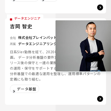
データエンジニア
吉岡 智史
株式会社ブレインパッド
会社
データエンジニアリングユニット
所属
日系SIer勤務を経て、2020年にブレインパッドに参
画。 データ分析基盤の要件定義と運用設計および、リ
リース後の保守と一連の業務を担当。複数クライアント
の運用・保守をサポートする。案件の経験から、データ
分析基盤での最適な運用を整理し、運用標準パターンの
定義にも取り組む。
データ基盤