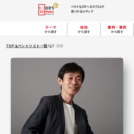
ベストなDXへの入り口が
見つかるメディア
テーマ
技術
業界・事例
から探す
から探す
から探す
TOP
スペシャリスト一覧
柳原 淳宏