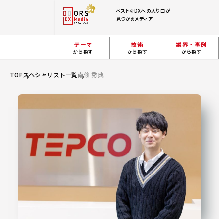
ベストなDXへの入り口が
見つかるメディア
テーマ
技術
業界・事例
から探す
から探す
から探す
TOP
スペシャリスト一覧
南條 秀典