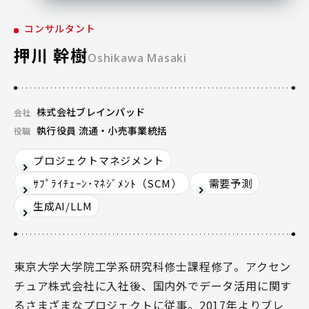
コンサルタント
押川 幹樹
Oshikawa Masaki
株式会社ブレインパッド
会社
執行役員 流通・小売事業統括
役職
プロジェクトマネジメント
ｻﾌﾟﾗｲﾁｪｰﾝ･ﾏﾈｼﾞﾒﾝﾄ（SCM）
需要予測
生成AI/LLM
東京大学大学院工学系研究科修士課程修了。アクセン
チュア株式会社に入社後、国内外でデータ活用に関す
るさまざまなプロジェクトに従事。2017年よりブレ