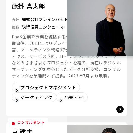
藤掛 真太郎
株式会社ブレインパッド
会社
執行役員コンシューマーインダストリー担当
役職
PaaS企業で事業を統括するゼネラルマネジャーとして
従事後、2011年よりブレインパッドに参画。組織運
営、マーケティング戦略実行、マーケティングアナリテ
ィクス、サービス企画、ITインフラ、ITネットワーク
などのさまざまなプロジェクトを経て、現在はデジタル
マーケティングを中心としたデータ分析支援、コンサル
ティングを業種問わず提供。2023年7月より現職。
プロジェクトマネジメント
マーケティング
小売・EC
コンサルタント
東 建志