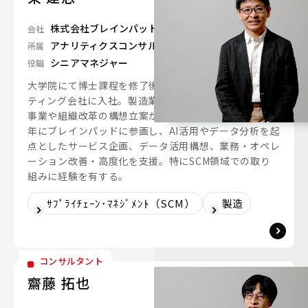
株式会社ブレインパッド
会社
アナリティクスコンサルティングユニット
所属
シニアマネジャー
役職
大学院にて博士課程を修了後、2008年に日系コンサル
ティング会社に入社。製造業を中心とした様々な企業の
事業や組織改革の構想立案から実行までを支援。 2019
年にブレインパッドに参画し、AI活用やデータ分析を起
点としたサービス企画、データ活用構想、業務・オペレ
ーション改善・高度化を支援。特にSCM領域での取り
組みに経験を有する。
ｻﾌﾟﾗｲﾁｪｰﾝ･ﾏﾈｼﾞﾒﾝﾄ（SCM）
製造
コンサルタント
齋藤 拓也