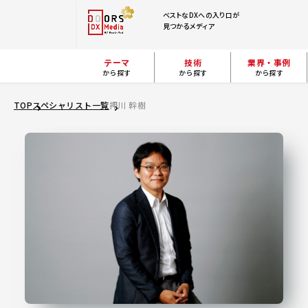
ベストなDXへの入り口が
見つかるメディア
テーマ
技術
業界・事例
から探す
から探す
から探す
TOP
スペシャリスト一覧
押川 幹樹