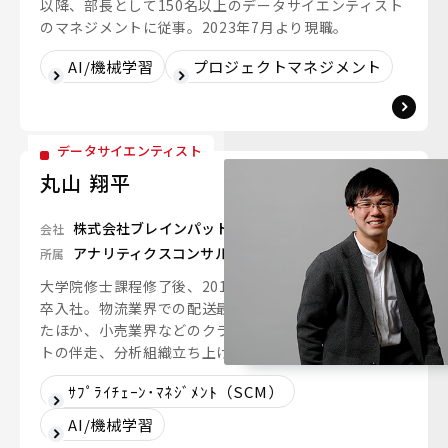
以降、部長として150名以上のデータサイエンティスト
のマネジメントに従事。2023年7月より現職。
AI/機械学習
プロジェクトマネジメント
データサイエンティスト
丸山 翔平
株式会社ブレインパッド
会社
アナリティクスコンサルティングユニット
所属
大学院修士課程修了後、2018年にブレインパッドへ新
卒入社。物流業界での配送最適化プロジェクトに従事し
たほか、小売業界などのクライアントと分析プロジェク
トの伴走、分析組織立ち上げ支援に取り組む。
ｻﾌﾟﾗｲﾁｪｰﾝ･ﾏﾈｼﾞﾒﾝﾄ（SCM）
AI/機械学習