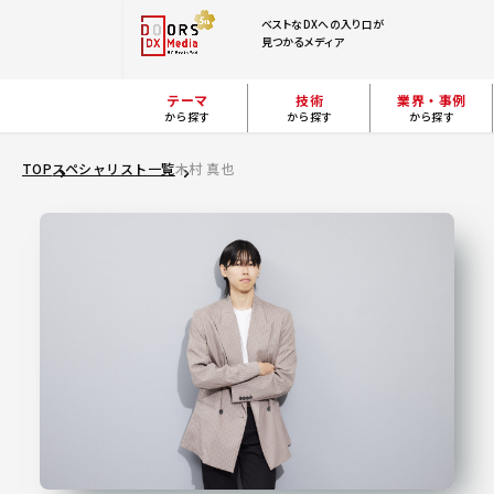
ベストなDXへの入り口が
見つかるメディア
テーマ
技術
業界・事例
から探す
から探す
から探す
TOP
スペシャリスト一覧
木村 真也