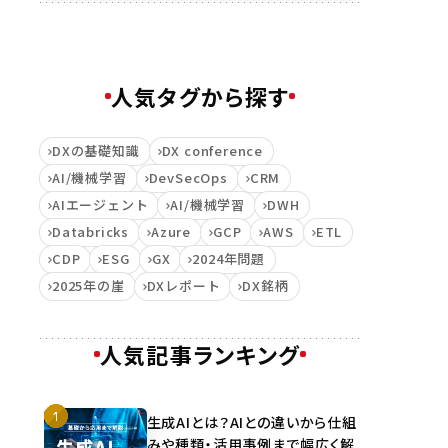
人気タグから探す
DXの基礎知識
DX conference
AI/機械学習
DevSecOps
CRM
AIエージェント
AI/機械学習
DWH
Databricks
Azure
GCP
AWS
ETL
CDP
ESG
GX
2024年問題
2025年の崖
DXレポート
DX銘柄
人気記事ランキング
生成AIとは？AIとの違いから仕組
みや種類・活用事例まで幅広く解