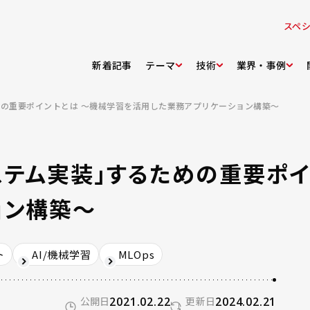
スペ
新着記事
テーマ
技術
業界・事例
の重要ポイントとは ～機械学習を活用した業務アプリケーション構築～
ステム実装」するための重要ポ
ョン構築～
ト
AI/機械学習
MLOps
公開日
2021.02.22
更新日
2024.02.21