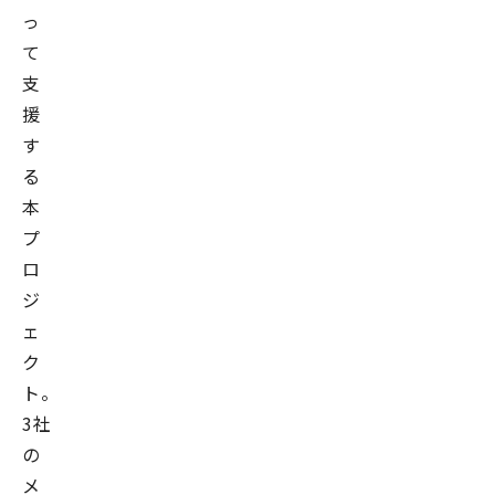
っ
て
支
援
す
る
本
プ
ロ
ジ
ェ
ク
ト。
3社
の
メ