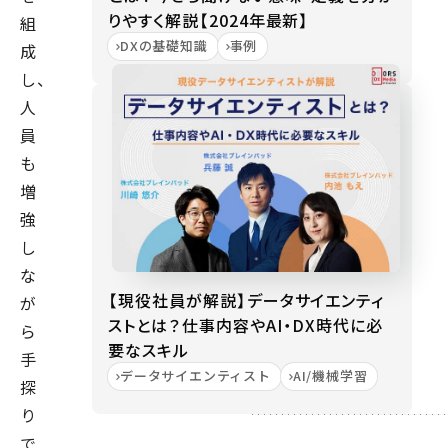
りやすく解説【2024年最新】
組
DXの基礎知識
事例
成
し、
人
員
も
増
強
し
な
【現役社員が解説】データサイエンティ
が
ストとは？仕事内容やAI・DX時代に必
ら
要なスキル
手
データサイエンティスト
AI/機械学習
探
り
で