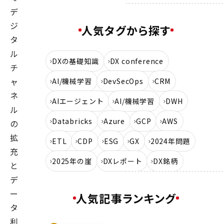
デ
ジ
人気タグから探す
タ
ル
DXの基礎知識
DX conference
チ
ャ
AI/機械学習
DevSecOps
CRM
ネ
AIエージェント
AI/機械学習
DWH
ル
Databricks
Azure
GCP
AWS
の
拡
ETL
CDP
ESG
GX
2024年問題
充
2025年の崖
DXレポート
DX銘柄
と
デ
ー
人気記事ランキング
タ
利