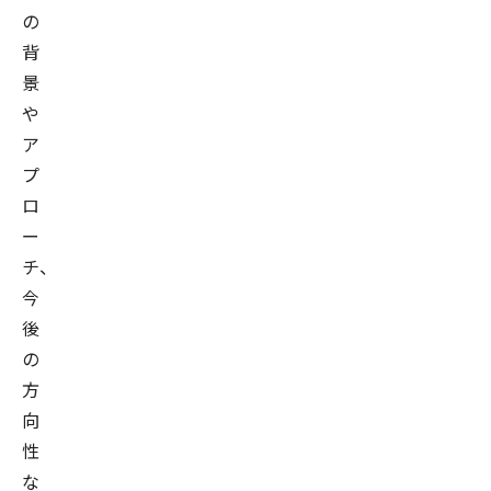
の
背
景
や
ア
プ
ロ
ー
チ、
今
後
の
方
向
性
な