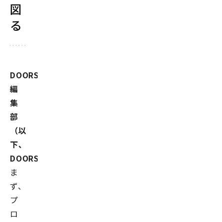
Matsuda
図
Toshihiro
る
株
会社
式
会
社
中
DOORS
国
銀
編
行
集
デ
所属
部
ジ
タ
（以
ル・
下、
リ
テ
DOORS）
ー
ま
ル
営
ず、
業
プ
部
ロ
主
役職