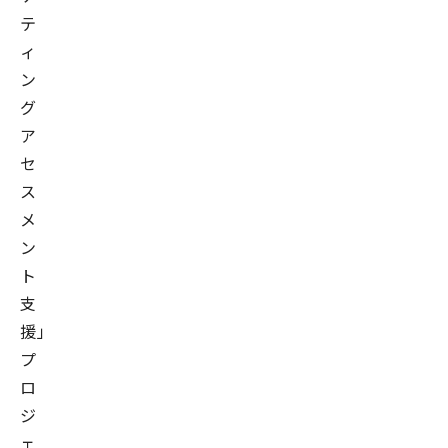
テ
ィ
ン
グ
ア
セ
ス
メ
ン
ト
支
援」
プ
ロ
ジ
ェ