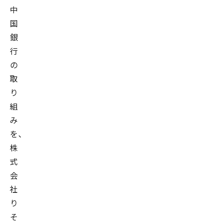
中
国
銀
行
の
取
り
組
み
を、
株
式
会
社
り
そ