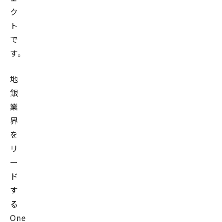
ク
ト
で
す。
地
銀
業
界
を
リ
ー
ド
す
る
One