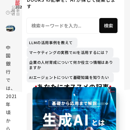
部
す
公
2025.09.25
更
2026.07.17
開
新
日
日
検索
LLMの活用事例を教えて
中
マーケティングの実務でAIを活用するには？
国
企業の人材育成について何か役立つ情報はあり
銀
ますか
行
AIエージェントについて基礎知識を知りたい
で
あなたにオススメの記事
は、
2021
年
頃
か
ら