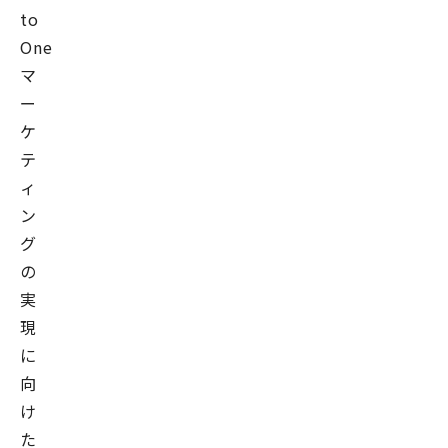
to
One
マ
ー
ケ
テ
ィ
ン
グ
の
実
現
に
向
け
た