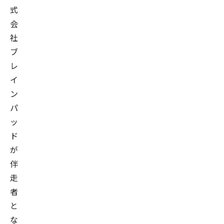
式
会
社
ブ
レ
イ
ン
パ
ッ
ド
が
伴
走
者
と
な