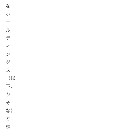
な
ホ
ー
ル
デ
ィ
ン
グ
ス
（以
下、
り
そ
な）
と
株