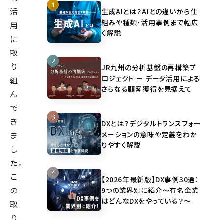
活
生成AIとは？AIとの違いから仕
組みや種類・活用事例まで幅広
用
く解説
に
取
り
JR九州の分析基盤の再構築プ
ロジェクト ー データ活用による
組
さらなる顧客獲得を見据えて
ん
で
き
DXとは？デジタルトランスフォー
メーションの意味や定義をわか
ま
りやすく解説
し
た。
こ
【2026年最新版】DX事例30選：
の
9つの業界別に紹介～有名企業
はどんなDXをやっている？～
取
り