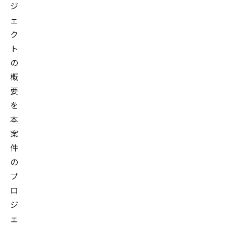
任
ジ
ェ
2019
ク
年
ト
に
の
中
概
国
要
銀
を
行
本
に
案
入
社
件
後、
の
融
プ
資
ロ
係、
ジ
個
ェ