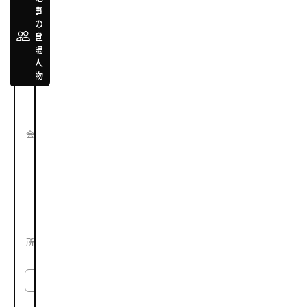
事
小
の
野
登
場
敬
人
広
物
Ono
Takahiro
株
会社
式
会
社
中
国
銀
行
デ
所属
ジ
タ
ル・
リ
テ