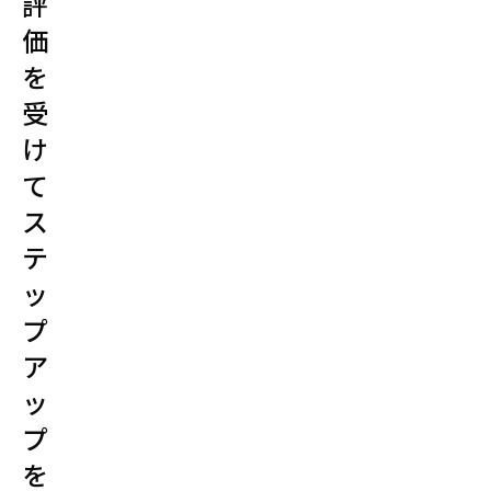
評
ー
価
ケ
を
テ
受
ィ
け
ン
グ
て
を
ス
担
テ
当。
ッ
プ
ア
松
ッ
田
プ
稔
弘
を