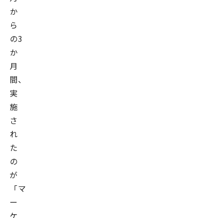
か
ら
の3
か
月
間、
実
施
さ
れ
た
の
が
「マ
ー
ケ