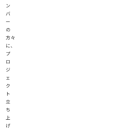
ン
バ
ー
の
方々
に、
プ
ロ
ジ
ェ
ク
ト
立
ち
上
げ