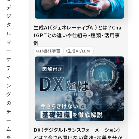
デ
ジ
タ
生成AI（ジェネレーティブAI）とは？Cha
ル
tGPTとの違いや仕組み・種類・活用事
マ
例
ー
AI/機械学習
生成AI/LLM
ケ
テ
ィ
ン
グ
の
チ
ー
ム
DX（デジタルトランスフォーメーション）
とは？今さら聞けない意味・定義を分か
を