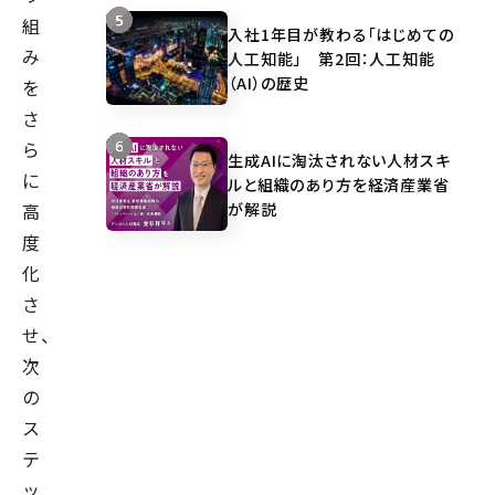
組
入社1年目が教わる「はじめての
み
人工知能」 第2回：人工知能
（AI）の歴史
を
さ
ら
生成AIに淘汰されない人材スキ
に
ルと組織のあり方を経済産業省
が解説
高
度
化
さ
せ、
次
の
ス
テ
ッ