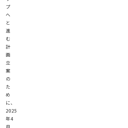
プ
へ
と
進
む
計
画
立
案
の
た
め
に、
2025
年4
月