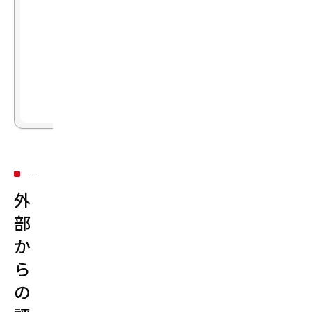
る
タ
3
ル・
か
リ
月
テ
の
ー
活
動
ル
営
業
部
に
外
所
属。
部
デ
か
ジ
ら
タ
の
ル
マ