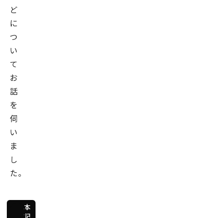
ど
に
つ
い
て
お
話
を
伺
い
ま
し
た。
本
記