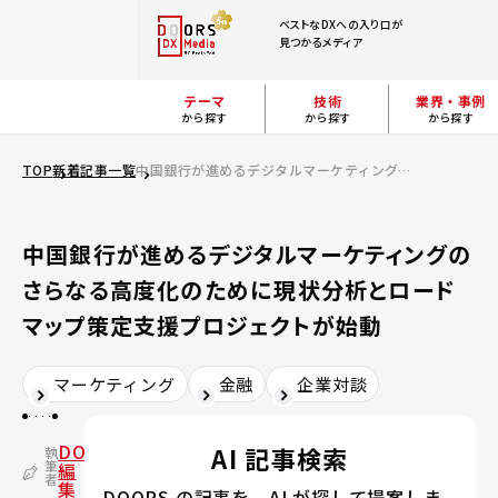
ベストなDXへの入り口が
見つかるメディア
テーマ
技術
業界・事例
から探す
から探す
から探す
TOP
新着記事一覧
中国銀行が進めるデジタルマーケティングのさらなる高度化のために――現状分析とロードマップ策定支援プロジェクトが始動
中国銀行が進めるデジタルマーケティングの
さらなる高度化のために――現状分析とロード
マップ策定支援プロジェクトが始動
マーケティング
金融
企業対談
DOORS
AI 記事検索
執
筆
編
者
集
DOORS の記事を、AI が探して提案しま