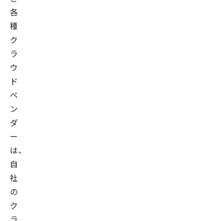
各
種
ク
ラ
ウ
ド
ベ
ン
ダ
ー
は、
自
社
の
ク
ラ