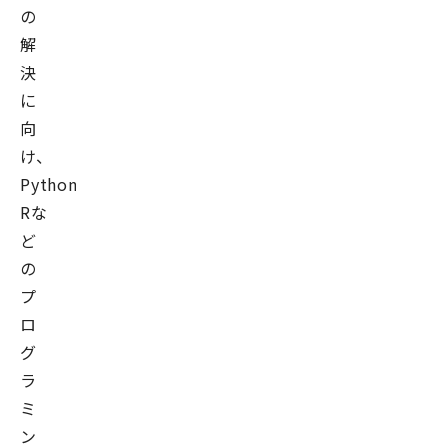
の
解
決
に
向
け、
Python,
Rな
ど
の
プ
ロ
グ
ラ
ミ
ン