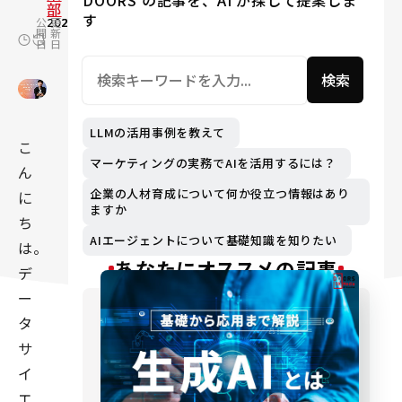
DOORS の記事を、AI が探して提案しま
部
す
公
2021.05.18
更
2024.12.16
開
新
日
日
検索
LLMの活用事例を教えて
こ
マーケティングの実務でAIを活用するには？
ん
企業の人材育成について何か役立つ情報はあり
に
ますか
ち
AIエージェントについて基礎知識を知りたい
は。
あなたにオススメの記事
デ
ー
タ
サ
イ
エ