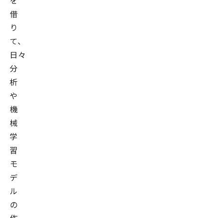
を
借
り
て、
日々
分
析
や
機
械
学
習
モ
デ
ル
の