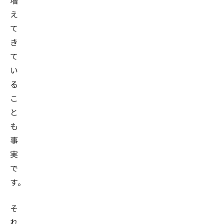
増
え
て
き
て
い
る
こ
と
も
事
実
で
す。
そ
れ