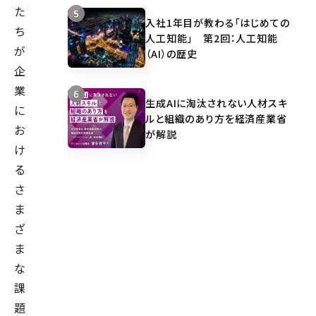
た
入社1年目が教わる「はじめての
ち
人工知能」 第2回：人工知能
が
（AI）の歴史
企
業
生成AIに淘汰されない人材スキ
に
ルと組織のあり方を経済産業省
お
が解説
け
る
さ
ま
ざ
ま
な
課
題