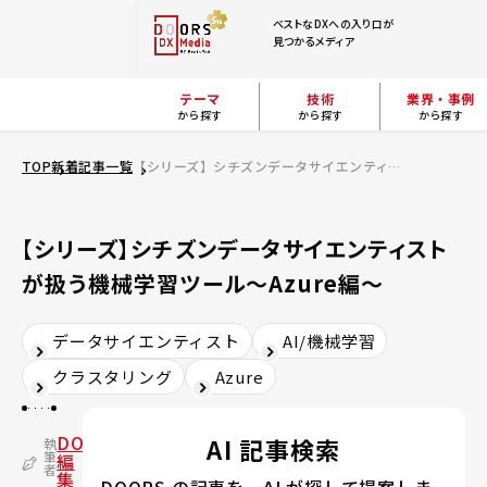
ベストなDXへの入り口が
見つかるメディア
テーマ
技術
業界・事例
から探す
から探す
から探す
TOP
新着記事一覧
【シリーズ】シチズンデータサイエンティストが扱う機械学習ツール～Azure編～
【シリーズ】シチズンデータサイエンティスト
が扱う機械学習ツール～Azure編～
データサイエンティスト
AI/機械学習
クラスタリング
Azure
DOORS
AI 記事検索
執
筆
編
者
集