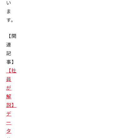
い
ま
す。
【関
連
記
事】
【社
員
が
解
説】
デ
ー
タ