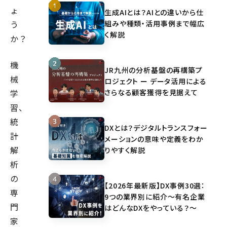
ょ
生成AIとは？AIとの違いから仕
組みや種類・活用事例まで幅広
う
く解説
か？
機
JR九州の分析基盤の再構築プ
械
ロジェクト ー データ活用による
さらなる顧客獲得を見据えて
学
習、
統
DXとは？デジタルトランスフォー
計
メーションの意味や定義をわか
解
りやすく解説
析
の
【2026年最新版】DX事例30選：
専
9つの業界別に紹介～有名企業
門
はどんなDXをやっている？～
家