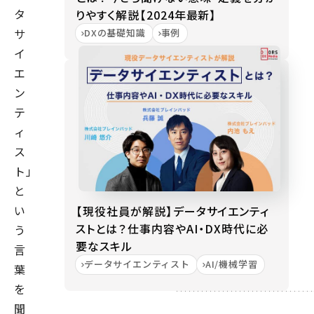
タ
りやすく解説【2024年最新】
サ
DXの基礎知識
事例
イ
エ
ン
テ
ィ
ス
ト」
と
い
【現役社員が解説】データサイエンティ
ストとは？仕事内容やAI・DX時代に必
う
要なスキル
言
データサイエンティスト
AI/機械学習
葉
を
聞