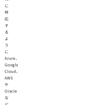
に
呼
応
す
る
よ
う
に
Azure、
Google
Cloud、
AWS
や
Oracle
な
ど