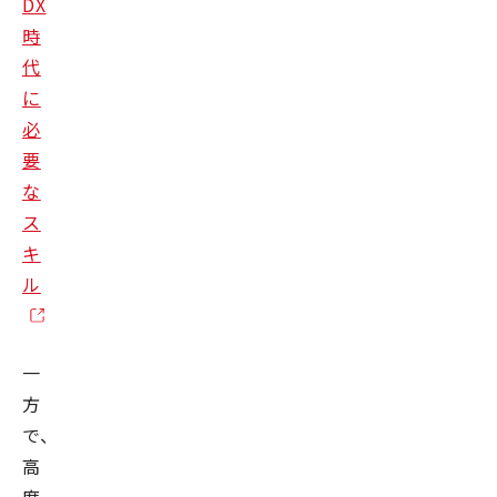
DX
時
代
に
必
要
な
ス
キ
ル
一
方
で、
高