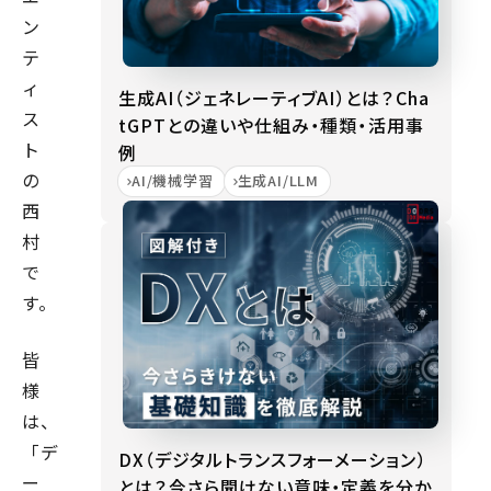
ン
テ
ィ
生成AI（ジェネレーティブAI）とは？Cha
ス
tGPTとの違いや仕組み・種類・活用事
ト
例
の
AI/機械学習
生成AI/LLM
西
村
で
す。
皆
様
は、
「デ
DX（デジタルトランスフォーメーション）
ー
とは？今さら聞けない意味・定義を分か