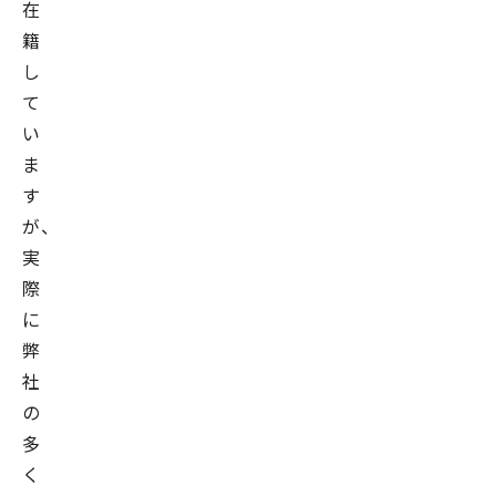
在
籍
し
て
い
ま
す
が、
実
際
に
弊
社
の
多
く