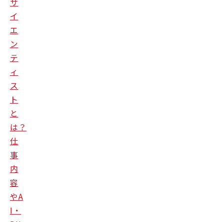
サ
イ
エ
ン
テ
ィ
ス
ト
と
は？
仕
事
内
容
やA
I・