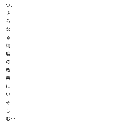
つ、
さ
ら
な
る
精
度
の
改
善
に
い
そ
し
む…