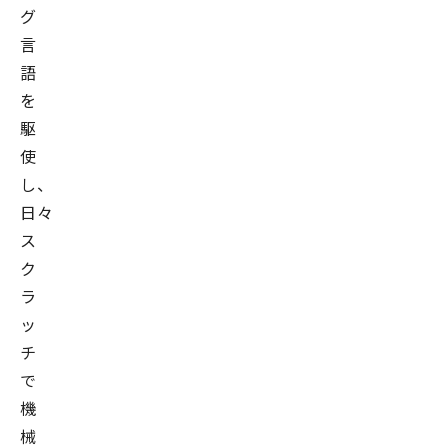
グ
言
語
を
駆
使
し、
日々
ス
ク
ラ
ッ
チ
で
機
械