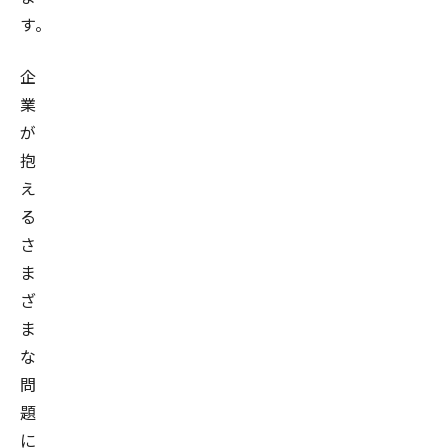
す。
企
業
が
抱
え
る
さ
ま
ざ
ま
な
問
題
に