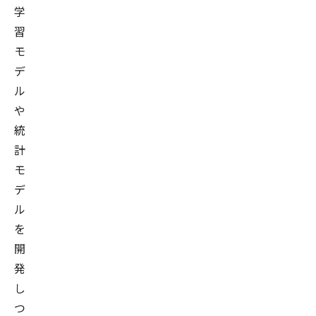
学
習
モ
デ
ル
や
統
計
モ
デ
ル
を
開
発
し
つ