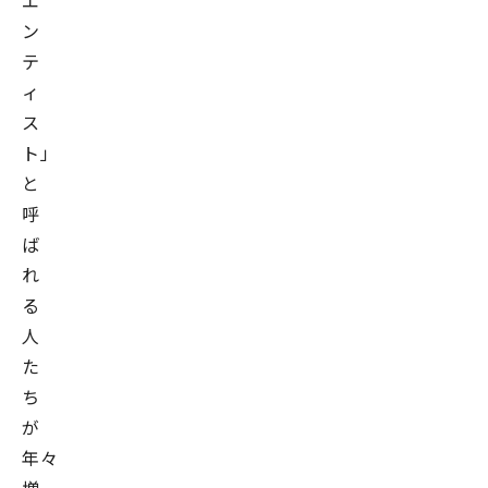
エ
ン
テ
ィ
ス
ト」
と
呼
ば
れ
る
人
た
ち
が
年々