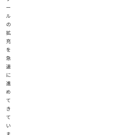
ー
ル
の
拡
充
を
急
速
に
進
め
て
き
て
い
ま