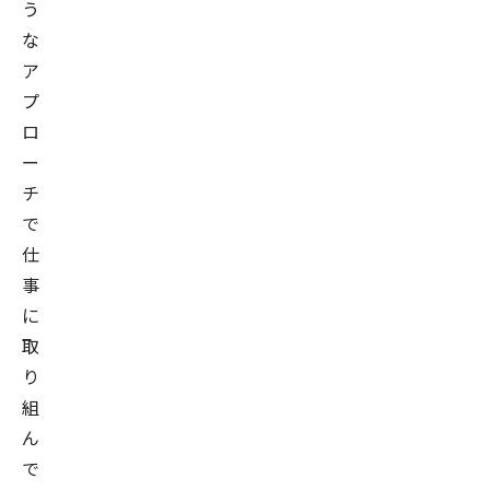
う
な
ア
プ
ロ
ー
チ
で
仕
事
に
取
り
組
ん
で