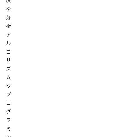
度
な
分
析
ア
ル
ゴ
リ
ズ
ム
や
プ
ロ
グ
ラ
ミ