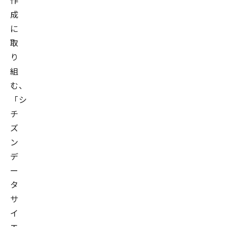
作
成
に
取
り
組
む、
「シ
チ
ズ
ン
デ
ー
タ
サ
イ