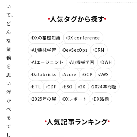
い
て、
人気タグから探す
ど
ん
DXの基礎知識
DX conference
な
業
AI/機械学習
DevSecOps
CRM
務
AIエージェント
AI/機械学習
DWH
を
思
Databricks
Azure
GCP
AWS
い
ETL
CDP
ESG
GX
2024年問題
浮
2025年の崖
DXレポート
DX銘柄
か
べ
る
人気記事ランキング
で
し