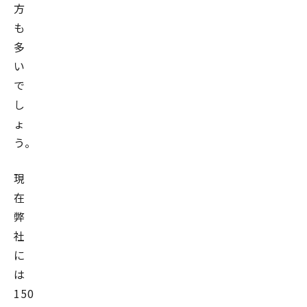
方
も
多
い
で
し
ょ
う。
現
在
弊
社
に
は
150