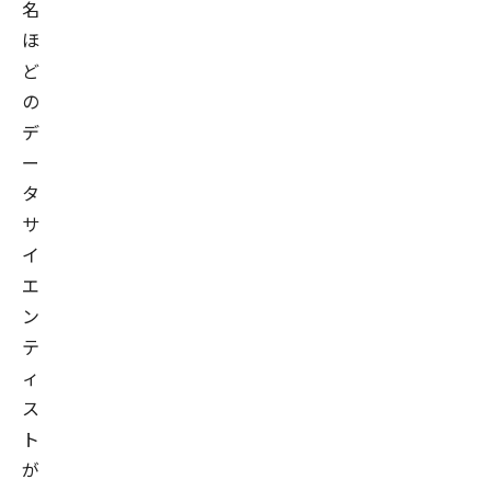
名
ほ
ど
の
デ
ー
タ
サ
イ
エ
ン
テ
ィ
ス
ト
が