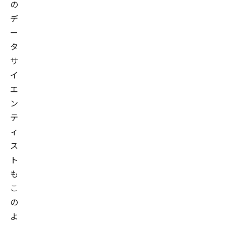
の
デ
ー
タ
サ
イ
エ
ン
テ
ィ
ス
ト
も
こ
の
よ