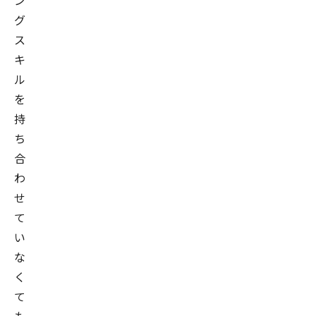
ン
グ
ス
キ
ル
を
持
ち
合
わ
せ
て
い
な
く
て