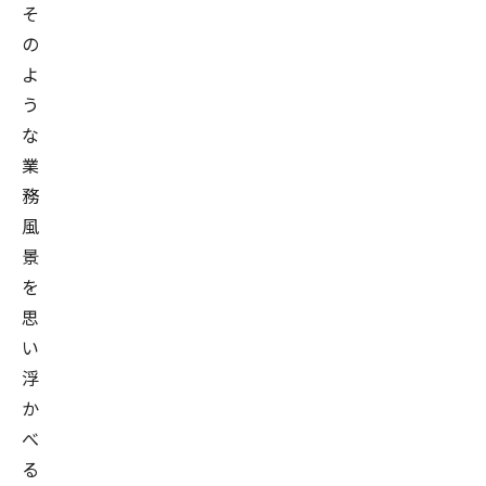
そ
の
よ
う
な
業
務
風
景
を
思
い
浮
か
べ
る