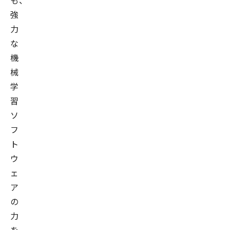
も、
強
力
な
機
械
学
習
ソ
フ
ト
ウ
ェ
ア
の
力