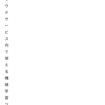
ウ
ド
サ
ー
ビ
ス
内
で
使
え
る
機
械
学
習
ツ