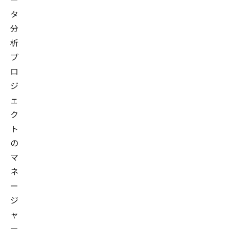
タ
分
析
プ
ロ
ジ
ェ
ク
ト
の
マ
ネ
ー
ジ
ャ
ー