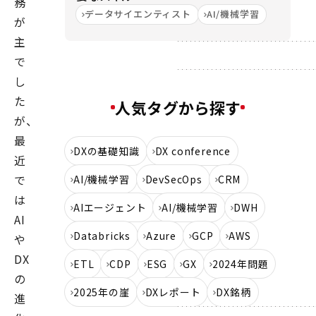
務
データサイエンティスト
AI/機械学習
が
主
で
し
た
人気タグから探す
が、
最
DXの基礎知識
DX conference
近
で
AI/機械学習
DevSecOps
CRM
は
AIエージェント
AI/機械学習
DWH
AI
Databricks
Azure
GCP
AWS
や
DX
ETL
CDP
ESG
GX
2024年問題
の
2025年の崖
DXレポート
DX銘柄
進