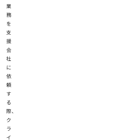
業
務
を
支
援
会
社
に
依
頼
す
る
際、
ク
ラ
イ