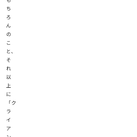
ち
ろ
ん
の
こ
と、
そ
れ
以
上
に
「ク
ラ
イ
ア
ン