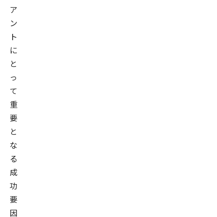
ア
ン
ト
に
と
っ
て
重
要
と
な
る
成
功
要
因