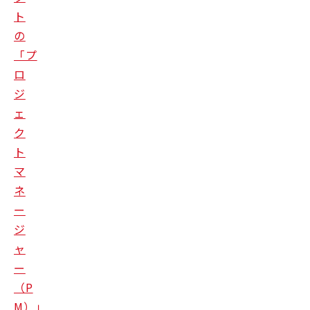
ト
の
「プ
ロ
ジ
ェ
ク
ト
マ
ネ
ー
ジ
ャ
ー
（P
M）」