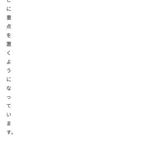
に
重
点
を
置
く
よ
う
に
な
っ
て
い
ま
す。