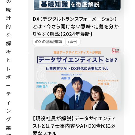
の
統
計
DX（デジタルトランスフォーメーション）
とは？今さら聞けない意味・定義を分か
的
りやすく解説【2024年最新】
な
DXの基礎知識
事例
解
析
と
レ
ポ
ー
テ
ィ
ン
【現役社員が解説】データサイエンティ
グ
ストとは？仕事内容やAI・DX時代に必
業
要なスキル