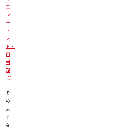
エ
ン
テ
ィ
ス
ト・
田
村
潤
そ
の
よ
う
な