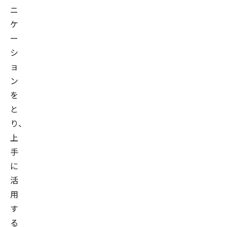
ニ
ケ
ー
シ
ョ
ン
を
と
り、
上
手
に
活
用
す
る