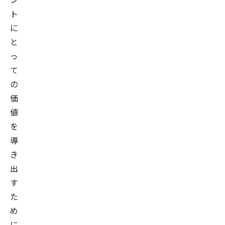
ト
に
と
っ
て
の
価
値
を
導
き
出
す
た
め
に