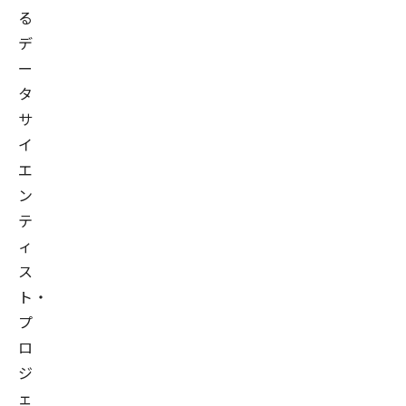
る
デ
ー
タ
サ
イ
エ
ン
テ
ィ
ス
ト・
プ
ロ
ジ
ェ