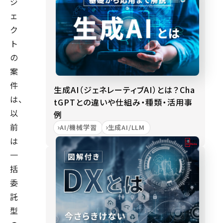
ジ
ェ
ク
ト
の
案
件
生成AI（ジェネレーティブAI）とは？Cha
は、
tGPTとの違いや仕組み・種類・活用事
以
例
前
AI/機械学習
生成AI/LLM
は
一
括
委
託
型