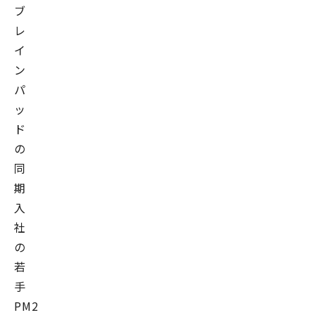
ブ
レ
イ
ン
パ
ッ
ド
の
同
期
入
社
の
若
手
PM2