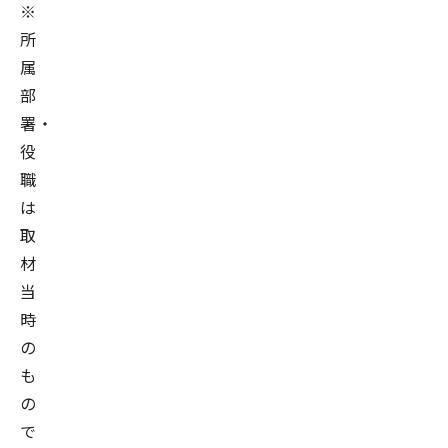
※
所
属
部
署・
役
職
は
取
材
当
時
の
も
の
で