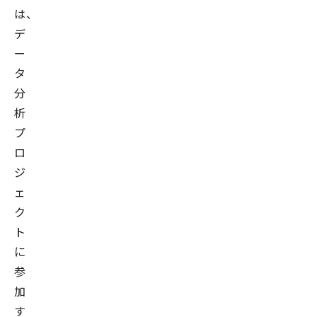
は、
デ
ー
タ
分
析
プ
ロ
ジ
ェ
ク
ト
に
参
加
す