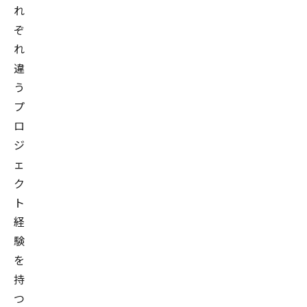
れ
ぞ
れ
違
う
プ
ロ
ジ
ェ
ク
ト
経
験
を
持
つ