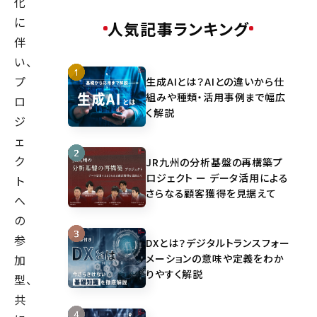
化
に
人気記事ランキング
伴
い、
プ
生成AIとは？AIとの違いから仕
組みや種類・活用事例まで幅広
ロ
く解説
ジ
ェ
ク
JR九州の分析基盤の再構築プ
ロジェクト ー データ活用による
ト
さらなる顧客獲得を見据えて
へ
の
参
DXとは？デジタルトランスフォー
メーションの意味や定義をわか
加
りやすく解説
型、
共