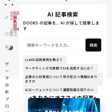
DOORS
AI 記事検索
執
筆
編
者
集
DOORS の記事を、AI が探して提案しま
部
す
公
2023.08.28
更
2024.07.25
開
新
日
日
検索
LLMの活用事例を教えて
デ
マーケティングの実務でAIを活用するには？
ー
企業の人材育成について何か役立つ情報はあり
タ
ますか
分
AIエージェントについて基礎知識を知りたい
析
あなたにオススメの記事
プ
ロ