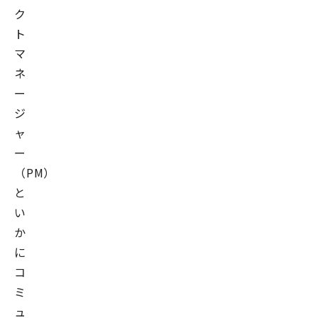
ク
ト
マ
ネ
ー
ジ
ャ
ー
（PM）
と
い
か
に
コ
ミ
ュ