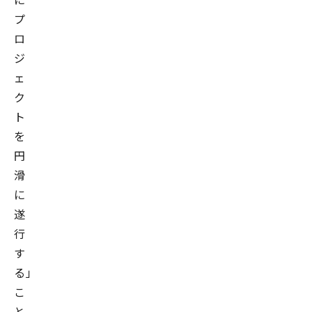
プ
ロ
ジ
ェ
ク
ト
を
円
滑
に
遂
行
す
る」
こ
と