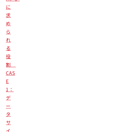
に
求
め
ら
れ
る
役
割
CAS
E
1：
デ
ー
タ
サ
イ