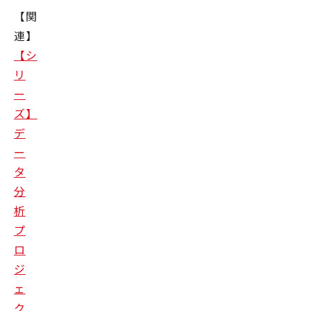
【関
連】
【シ
リ
ー
ズ】
デ
ー
タ
分
析
プ
ロ
ジ
ェ
ク