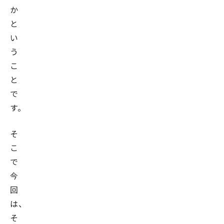
か
と
い
う
こ
と
で
す。
そ
こ
で
今
回
は、
そ