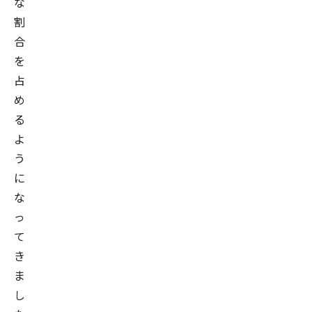
な
割
合
を
占
め
る
よ
う
に
な
っ
て
き
ま
し