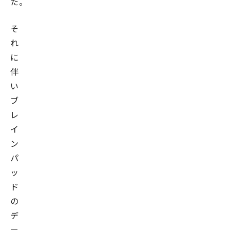
た。
そ
れ
に
伴
い
ブ
レ
イ
ン
パ
ッ
ド
の
デ
ー