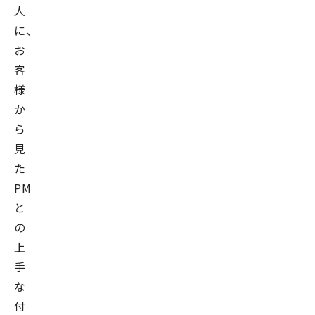
人
に、
お
客
様
か
ら
見
た
PM
と
の
上
手
な
付