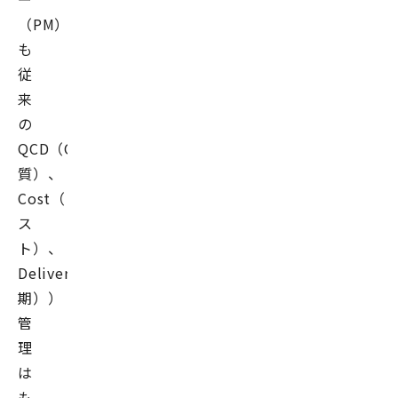
（PM）
も
従
来
の
QCD（Quality（品
質）、
Cost（コ
ス
ト）、
Delivery（納
期））
管
理
は
も