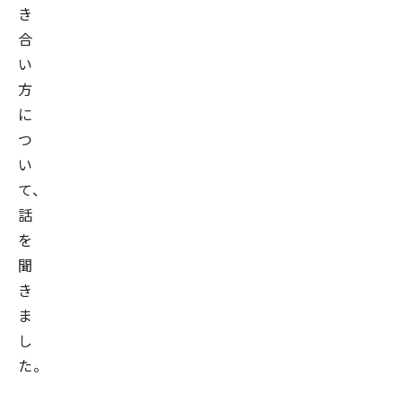
き
合
い
方
に
つ
い
て、
話
を
聞
き
ま
し
た。