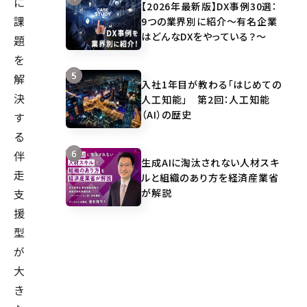
に
【2026年最新版】DX事例30選：
課
9つの業界別に紹介～有名企業
はどんなDXをやっている？～
題
を
解
入社1年目が教わる「はじめての
決
人工知能」 第2回：人工知能
（AI）の歴史
す
る
伴
生成AIに淘汰されない人材スキ
走
ルと組織のあり方を経済産業省
が解説
支
援
型
が
大
き