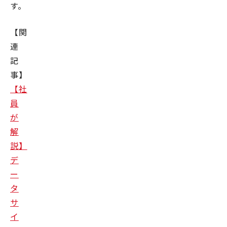
す。
【関
連
記
事】
【社
員
が
解
説】
デ
ー
タ
サ
イ