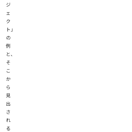
ジ
ェ
ク
ト」
の
例
と、
そ
こ
か
ら
見
出
さ
れ
る