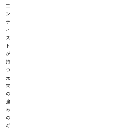
エ
ン
テ
ィ
ス
ト
が
持
つ
元
来
の
強
み
の
ギ