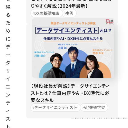
りやすく解説【2024年最新】
得
DXの基礎知識
事例
る
た
め
に
デ
ー
タ
サ
イ
【現役社員が解説】データサイエンティ
エ
ストとは？仕事内容やAI・DX時代に必
ン
要なスキル
テ
データサイエンティスト
AI/機械学習
ィ
ス
ト