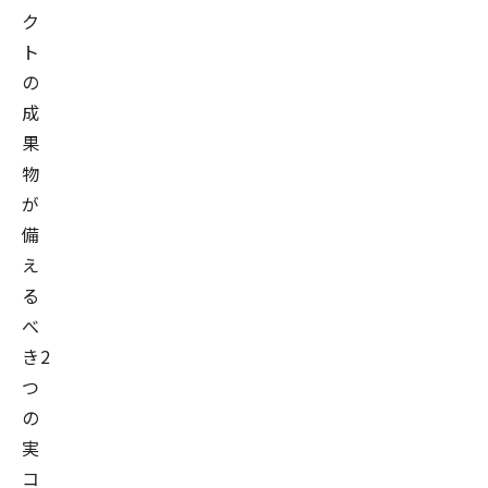
ク
ト
の
成
果
物
が
備
え
る
べ
き2
つ
の
実
コ