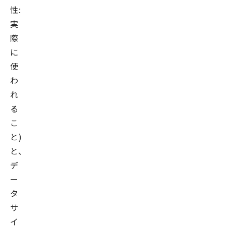
性:
実
際
に
使
わ
れ
る
こ
と)
と、
デ
ー
タ
サ
イ