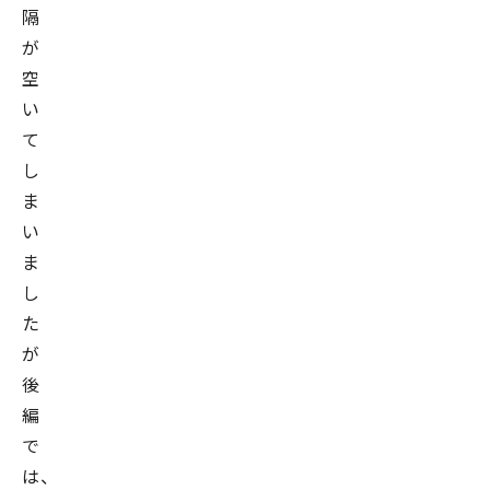
隔
が
空
い
て
し
ま
い
ま
し
た
が
後
編
で
は、