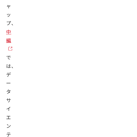
ャ
ッ
プ、
中
編
で
は、
デ
ー
タ
サ
イ
エ
ン
テ