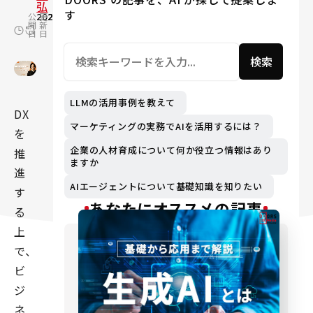
弘
す
公
2023.10.30
更
2024.03.07
開
新
日
日
検索
LLMの活用事例を教えて
DX
マーケティングの実務でAIを活用するには？
を
企業の人材育成について何か役立つ情報はあり
推
ますか
進
AIエージェントについて基礎知識を知りたい
す
あなたにオススメの記事
る
上
で、
ビ
ジ
ネ