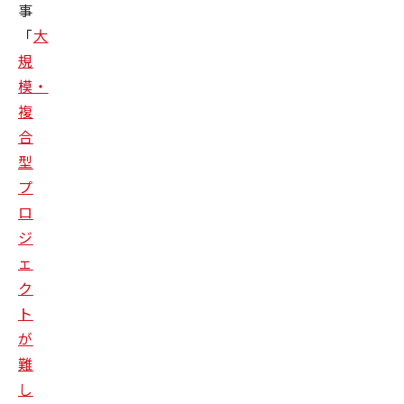
事
「
大
規
模・
複
合
型
プ
ロ
ジ
ェ
ク
ト
が
難
し