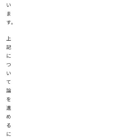
い
ま
す。
上
記
に
つ
い
て
論
を
進
め
る
に