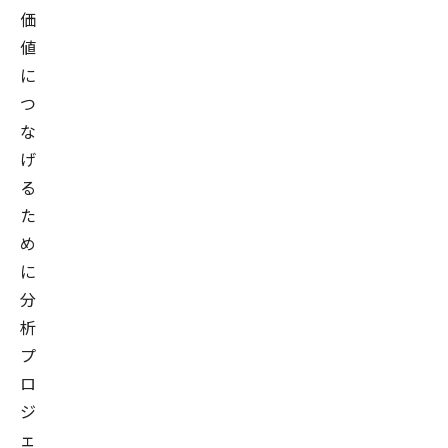
価
値
に
つ
な
げ
る
た
め
に
分
析
プ
ロ
ジ
ェ