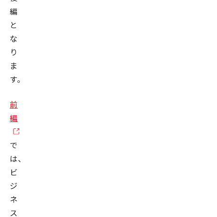
編
と
な
り
ま
す。
前
編
で
は、
ビ
ジ
ネ
ス