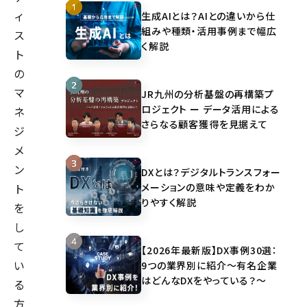
ィ
生成AIとは？AIとの違いから仕
組みや種類・活用事例まで幅広
ス
く解説
ト
の
マ
JR九州の分析基盤の再構築プ
ロジェクト ー データ活用による
ネ
さらなる顧客獲得を見据えて
ジ
メ
ン
DXとは？デジタルトランスフォー
メーションの意味や定義をわか
ト
りやすく解説
を
し
て
【2026年最新版】DX事例30選：
い
9つの業界別に紹介～有名企業
はどんなDXをやっている？～
る
方