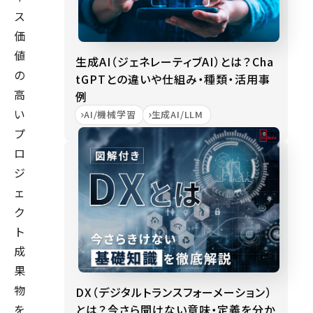
ス
価
値
生成AI（ジェネレーティブAI）とは？Cha
の
tGPTとの違いや仕組み・種類・活用事
高
例
い
AI/機械学習
生成AI/LLM
プ
ロ
ジ
ェ
ク
ト
成
果
物
DX（デジタルトランスフォーメーション）
とは？今さら聞けない意味・定義を分か
を