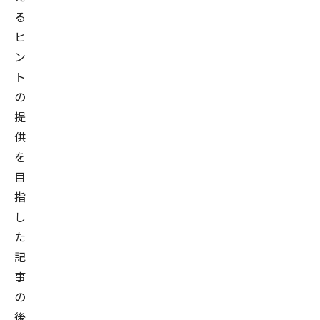
る
ヒ
ン
ト
の
提
供
を
目
指
し
た
記
事
の
後