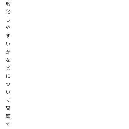
度
化
し
や
す
い
か
な
ど
に
つ
い
て
冒
頭
で