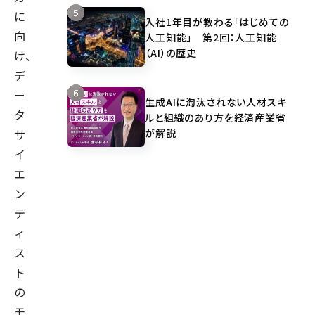
に
入社1年目が教わる「はじめての
向
人工知能」 第2回：人工知能
（AI）の歴史
け、
デ
ー
生成AIに淘汰されない人材スキ
タ
ルと組織のあり方を経済産業省
が解説
サ
イ
エ
ン
テ
ィ
ス
ト
の
モ