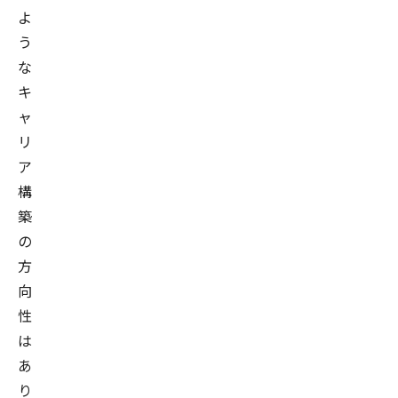
よ
う
な
キ
ャ
リ
ア
構
築
の
方
向
性
は
あ
り