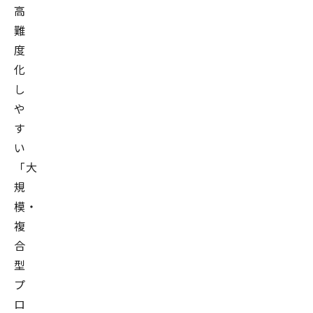
高
難
度
化
し
や
す
い
「大
規
模・
複
合
型
プ
ロ