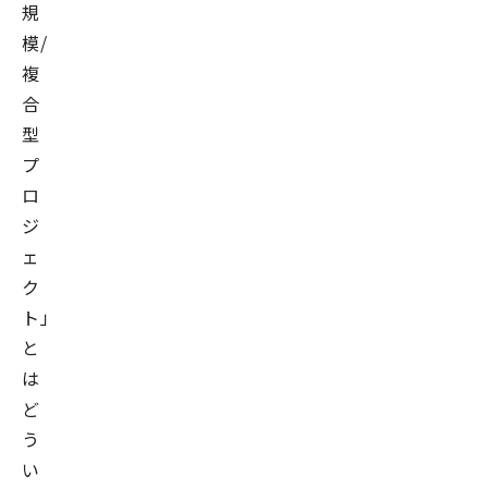
規
模/
複
合
型
プ
ロ
ジ
ェ
ク
ト」
と
は
ど
う
い