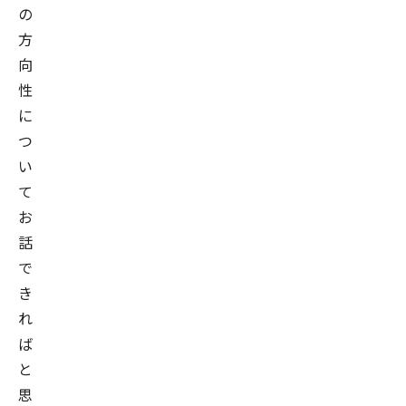
の
方
向
性
に
つ
い
て
お
話
で
き
れ
ば
と
思