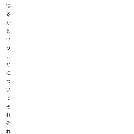
得
る
か
と
い
う
こ
と
に
つ
い
て
そ
れ
ぞ
れ