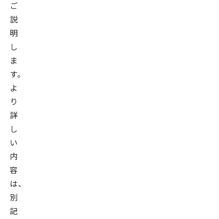
ご
説
明
し
ま
す。
よ
り
詳
し
い
内
容
は、
別
記