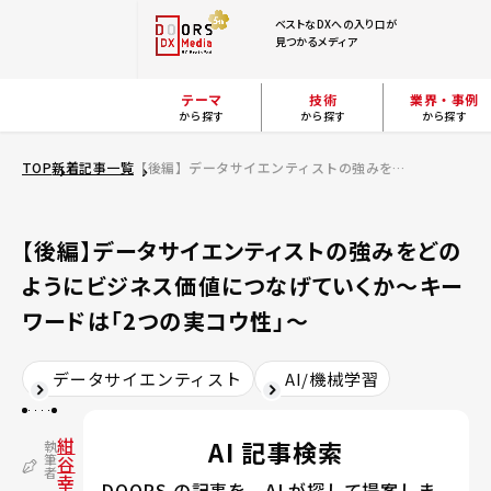
ベストなDXへの入り口が
見つかるメディア
テーマ
技術
業界・事例
から探す
から探す
から探す
TOP
新着記事一覧
【後編】データサイエンティストの強みをどのようにビジネス価値につなげていくか～キーワードは「2つの実コウ性」～
【後編】データサイエンティストの強みをどの
ようにビジネス価値につなげていくか～キー
ワードは「2つの実コウ性」～
データサイエンティスト
AI/機械学習
紺
AI 記事検索
執
筆
谷
者
幸
DOORS の記事を、AI が探して提案しま