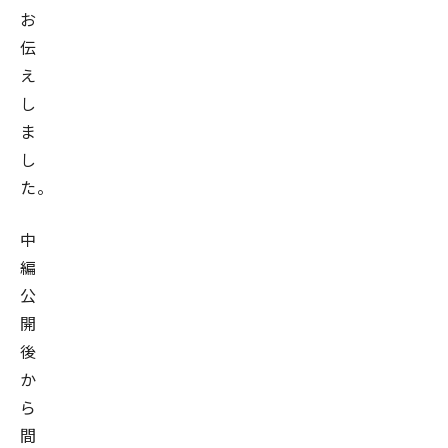
お
伝
え
し
ま
し
た。
中
編
公
開
後
か
ら
間