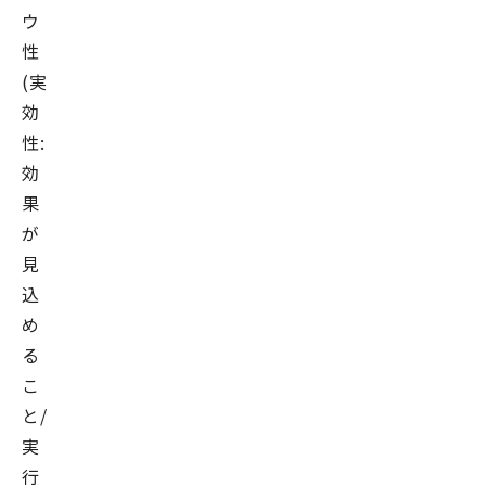
ウ
性
(実
効
性:
効
果
が
見
込
め
る
こ
と/
実
行