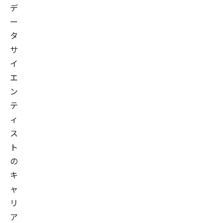
デ
ー
タ
サ
イ
エ
ン
テ
ィ
ス
ト
の
キ
ャ
リ
ア