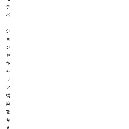
チ
ベ
ー
シ
ョ
ン
や
キ
ャ
リ
ア
構
築
を
考
え