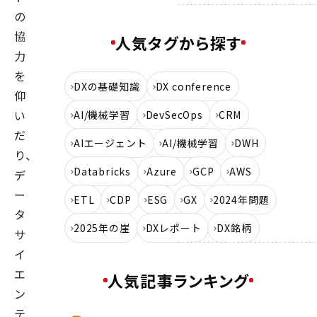
の
協
人気タグから探す
力
を
DXの基礎知識
DX conference
仰
い
AI/機械学習
DevSecOps
CRM
だ
AIエージェント
AI/機械学習
DWH
り、
Databricks
Azure
GCP
AWS
デ
ー
ETL
CDP
ESG
GX
2024年問題
タ
2025年の崖
DXレポート
DX銘柄
サ
イ
エ
人気記事ランキング
ン
テ