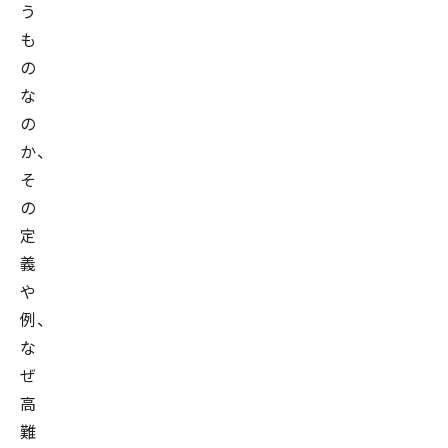
う
も
の
な
の
か、
そ
の
定
義
や
例、
な
ぜ
高
難