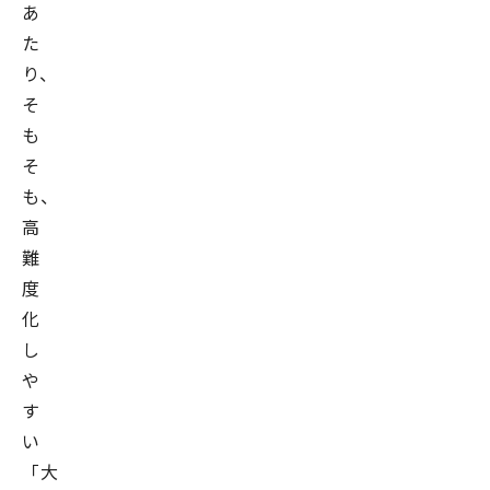
あ
た
り、
そ
も
そ
も、
高
難
度
化
し
や
す
い
「大