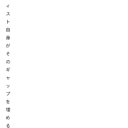
ィ
ス
ト
自
身
が
そ
の
ギ
ャ
ッ
プ
を
埋
め
る