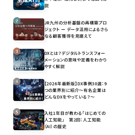
説
JR九州の分析基盤の再構築プロ
ジェクト ー データ活用によるさら
なる顧客獲得を見据えて
DXとは？デジタルトランスフォー
メーションの意味や定義をわかり
やすく解説
【2026年最新版】DX事例30選：9
つの業界別に紹介～有名企業は
どんなDXをやっている？～
入社1年目が教わる「はじめての
人工知能」 第2回：人工知能
（AI）の歴史