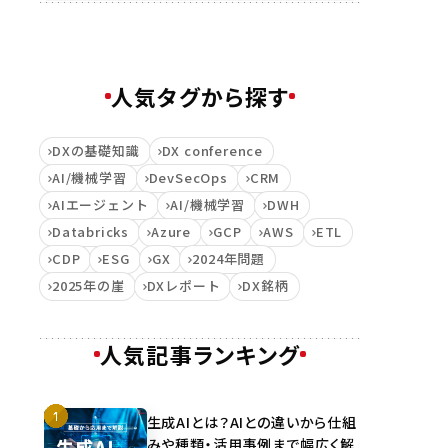
人気タグから探す
DXの基礎知識
DX conference
AI/機械学習
DevSecOps
CRM
AIエージェント
AI/機械学習
DWH
Databricks
Azure
GCP
AWS
ETL
CDP
ESG
GX
2024年問題
2025年の崖
DXレポート
DX銘柄
人気記事ランキング
生成AIとは？AIとの違いから仕組
みや種類・活用事例まで幅広く解