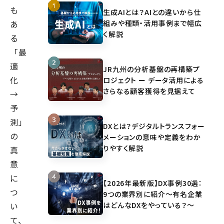
も
生成AIとは？AIとの違いから仕
組みや種類・活用事例まで幅広
あ
く解説
る
「最
適
JR九州の分析基盤の再構築プ
化
ロジェクト ー データ活用による
さらなる顧客獲得を見据えて
→
予
測」
DXとは？デジタルトランスフォー
の
メーションの意味や定義をわか
りやすく解説
真
意
に
【2026年最新版】DX事例30選：
つ
9つの業界別に紹介～有名企業
はどんなDXをやっている？～
い
て、