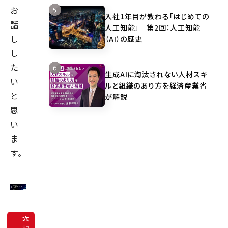
お
入社1年目が教わる「はじめての
話
人工知能」 第2回：人工知能
し
（AI）の歴史
し
た
生成AIに淘汰されない人材スキ
い
ルと組織のあり方を経済産業省
と
が解説
思
い
ま
す。
本