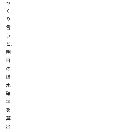
っ
く
り
言
う
と、
明
日
の
降
水
確
率
を
算
出