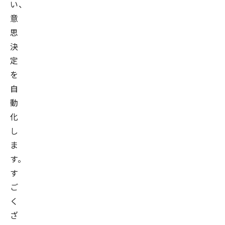
い、
意
思
決
定
を
自
動
化
し
ま
す。
す
ご
く
ざ