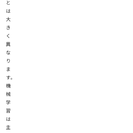
と
は
大
き
く
異
な
り
ま
す。
機
械
学
習
は
主