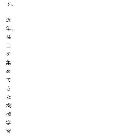
す。
近
年、
注
目
を
集
め
て
き
た
機
械
学
習