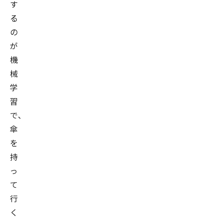
す
る
の
が
機
械
学
習
で、
傘
を
持
っ
て
行
く