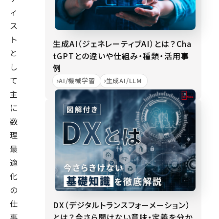
ィ
ス
ト
生成AI（ジェネレーティブAI）とは？Cha
と
tGPTとの違いや仕組み・種類・活用事
し
例
て
AI/機械学習
生成AI/LLM
主
に
数
理
最
適
化
の
仕
DX（デジタルトランスフォーメーション）
とは？今さら聞けない意味・定義を分か
事