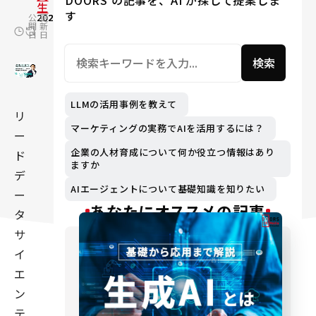
DOORS の記事を、AI が探して提案しま
生
す
公
2021.05.20
更
2024.02.21
開
新
日
日
検索
LLMの活用事例を教えて
リ
マーケティングの実務でAIを活用するには？
ー
企業の人材育成について何か役立つ情報はあり
ド
ますか
デ
AIエージェントについて基礎知識を知りたい
ー
あなたにオススメの記事
タ
サ
イ
エ
ン
テ