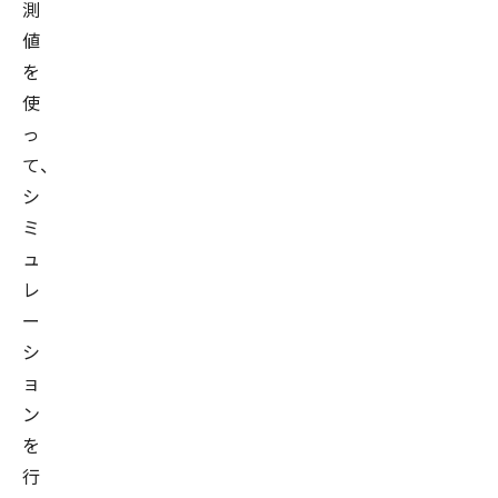
測
値
を
使
っ
て、
シ
ミ
ュ
レ
ー
シ
ョ
ン
を
行