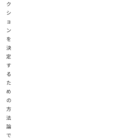
ク
シ
ョ
ン
を
決
定
す
る
た
め
の
方
法
論
で