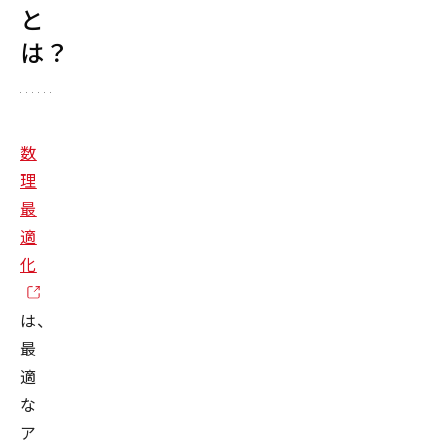
と
は？
数
理
最
適
化
は、
最
適
な
ア