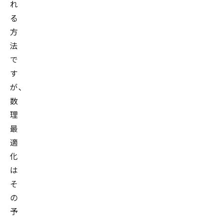
れ
る
方
法
で
す
が、
数
理
最
適
化
は
そ
の
予