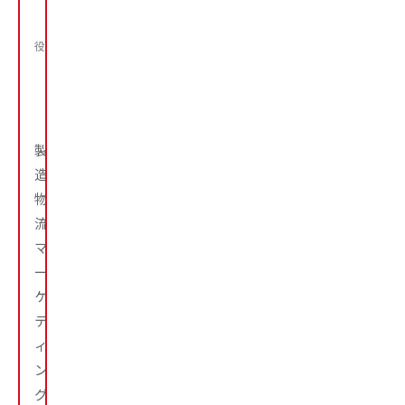
ッ
ト
マ
役職
ネ
ジ
ャ
ー
製
造、
物
流、
マ
ー
ケ
テ
ィ
ン
グ