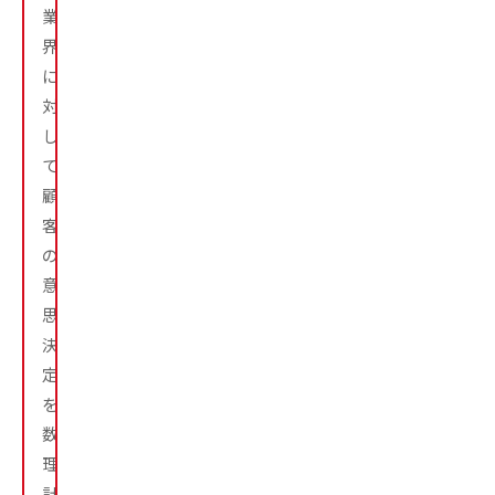
業
界
に
対
し
て、
顧
客
の
意
思
決
定
を
数
理
計