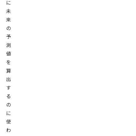
に
未
来
の
予
測
値
を
算
出
す
る
の
に
使
わ