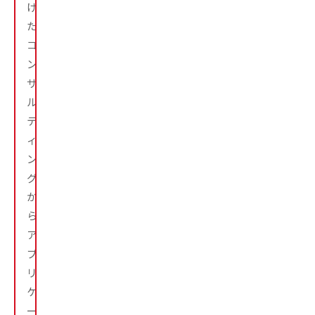
け
た
コ
ン
サ
ル
テ
ィ
ン
グ
か
ら、
ア
プ
リ
ケ
ー