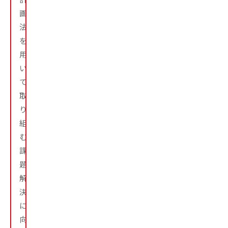
画
法
を
用
い
て
取
り
組
む。
課
題
解
決
に
向