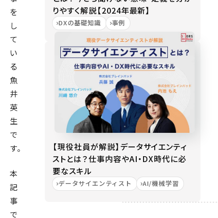
りやすく解説【2024年最新】
を
DXの基礎知識
事例
し
て
い
る
魚
井
英
生
で
【現役社員が解説】データサイエンティ
す。
ストとは？仕事内容やAI・DX時代に必
要なスキル
本
データサイエンティスト
AI/機械学習
記
事
で