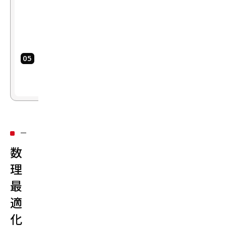
ト」
のサ
ブタ
スク
ま
と
め
数
理
最
適
化