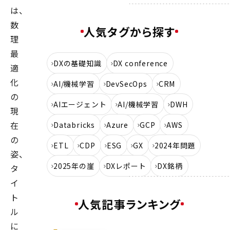
は、
数
人気タグから探す
理
最
DXの基礎知識
DX conference
適
化
AI/機械学習
DevSecOps
CRM
の
AIエージェント
AI/機械学習
DWH
現
在
Databricks
Azure
GCP
AWS
の
ETL
CDP
ESG
GX
2024年問題
姿、
2025年の崖
DXレポート
DX銘柄
タ
イ
ト
人気記事ランキング
ル
に