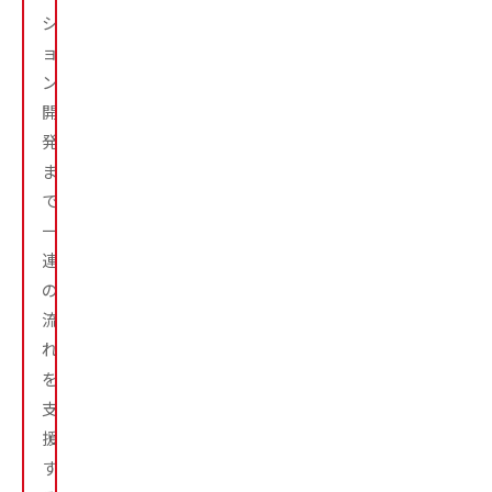
シ
ョ
ン
開
発
ま
で、
一
連
の
流
れ
を
支
援
す