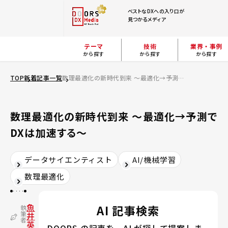
ベストなDXへの入り口が
見つかるメディア
テーマ
技術
業界・事例
から探す
から探す
から探す
TOP
新着記事一覧
数理最適化の新時代到来 ～最適化→予測でDXは加速する～
数理最適化の新時代到来 ～最適化→予測で
DXは加速する～
データサイエンティスト
AI/機械学習
数理最適化
魚
AI 記事検索
執
筆
井
者
英