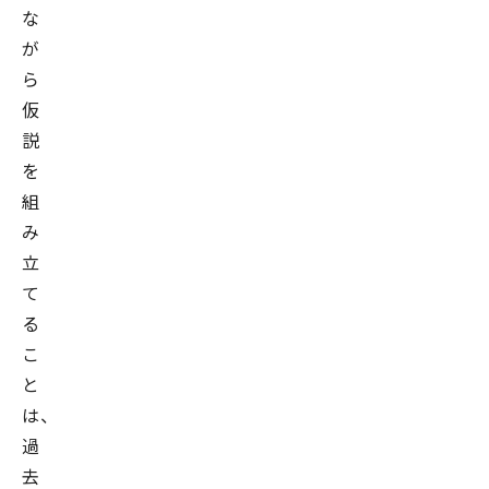
な
が
ら
仮
説
を
組
み
立
て
る
こ
と
は、
過
去