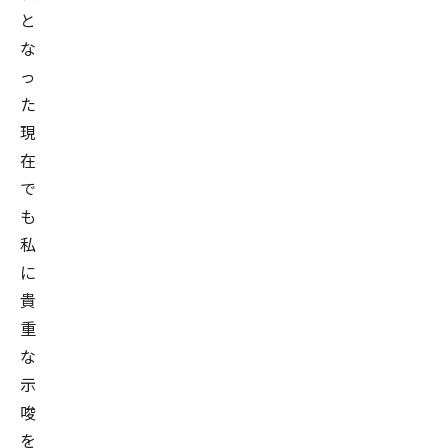
と
な
っ
た
現
在
で
も
私
に
貴
重
な
示
唆
を