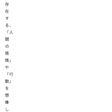
存
在
す
る、
「人
間
の
感
情」
や
「行
動」
を
想
像
し