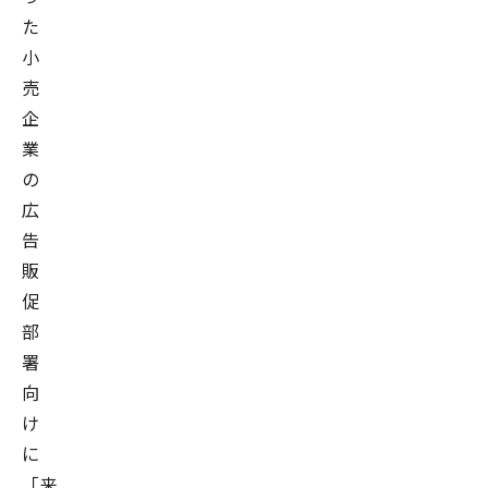
た
小
売
企
業
の
広
告
販
促
部
署
向
け
に
「来