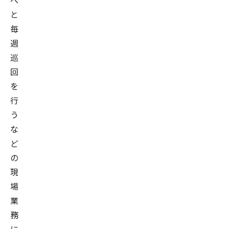
へ
と
毎
週
巡
回
を
行
う
な
ど
の
現
場
業
務