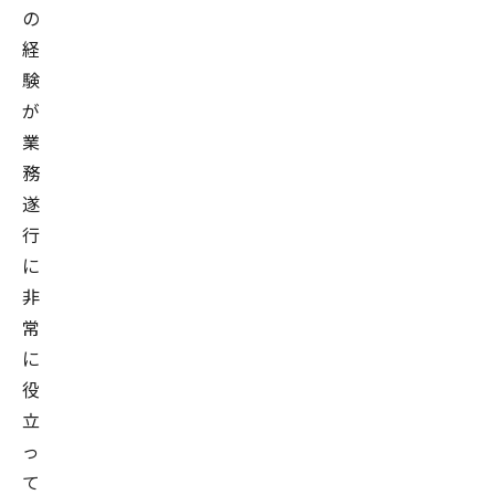
の
経
験
が
業
務
遂
行
に
非
常
に
役
立
っ
て