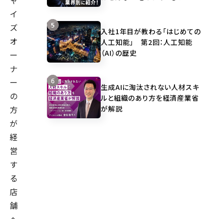
ャ
イ
ズ
入社1年目が教わる「はじめての
オ
人工知能」 第2回：人工知能
（AI）の歴史
ー
ナ
ー
生成AIに淘汰されない人材スキ
の
ルと組織のあり方を経済産業省
が解説
方
が
経
営
す
る
店
舗