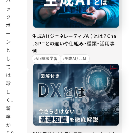
バ
ッ
ク
ボ
ー
生成AI（ジェネレーティブAI）とは？Cha
ン
tGPTとの違いや仕組み・種類・活用事
と
例
し
AI/機械学習
生成AI/LLM
て
は
珍
し
く、
新
卒
か