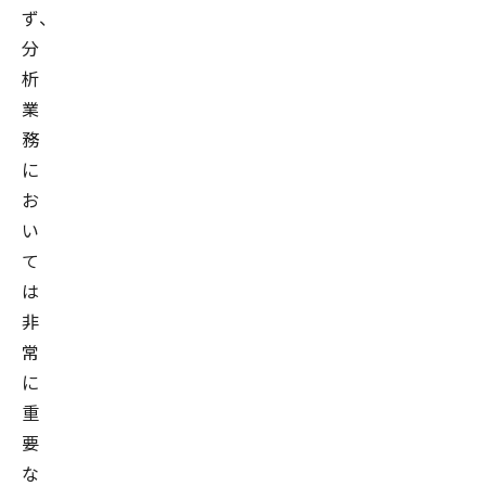
ず、
分
析
業
務
に
お
い
て
は
非
常
に
重
要
な