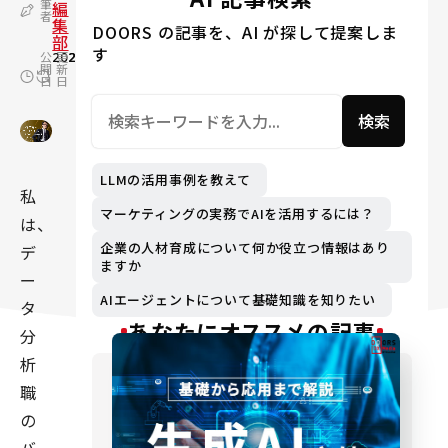
筆
編
者
集
DOORS の記事を、AI が探して提案しま
部
す
公
2021.11.29
更
2024.04.10
開
新
日
日
検索
LLMの活用事例を教えて
私
マーケティングの実務でAIを活用するには？
は、
企業の人材育成について何か役立つ情報はあり
デ
ますか
ー
AIエージェントについて基礎知識を知りたい
タ
あなたにオススメの記事
分
析
職
の