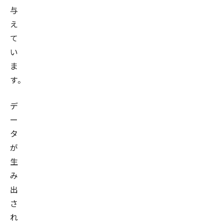
与
え
て
い
ま
す。
デ
ー
タ
が
生
み
出
さ
れ