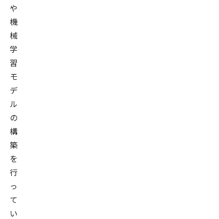
や
機
械
学
習
モ
デ
ル
の
構
築
を
行
っ
て
い