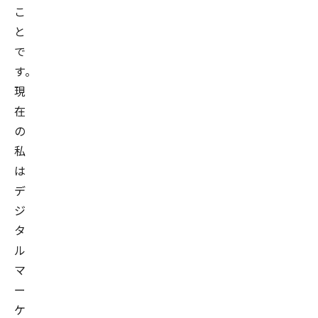
こ
と
で
す。
現
在
の
私
は
デ
ジ
タ
ル
マ
ー
ケ