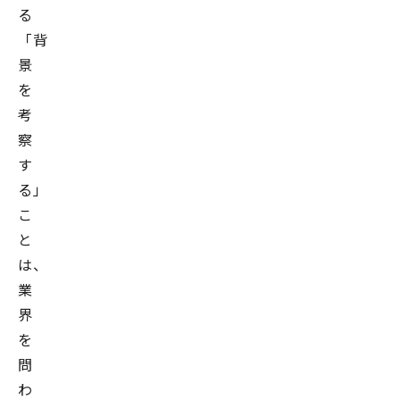
る
「背
景
を
考
察
す
る」
こ
と
は、
業
界
を
問
わ