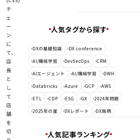
(CVS)
チ
ェ
ー
人気タグから探す
ン
に
DXの基礎知識
DX conference
て、
店
AI/機械学習
DevSecOps
CRM
長
AIエージェント
AI/機械学習
DWH
と
Databricks
Azure
GCP
AWS
し
て
ETL
CDP
ESG
GX
2024年問題
店
2025年の崖
DXレポート
DX銘柄
舗
を
切
人気記事ランキング