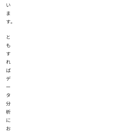
い
ま
す。
と
も
す
れ
ば
デ
ー
タ
分
析
に
お