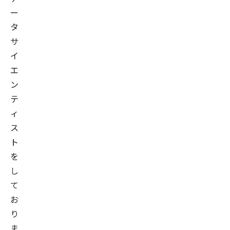
ー
タ
サ
イ
エ
ン
テ
ィ
ス
ト
を
し
て
お
り
ま