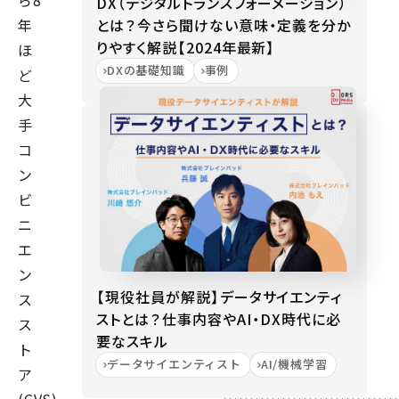
ら8
DX（デジタルトランスフォーメーション）
とは？今さら聞けない意味・定義を分か
年
りやすく解説【2024年最新】
ほ
DXの基礎知識
事例
ど
大
手
コ
ン
ビ
ニ
エ
ン
【現役社員が解説】データサイエンティ
ス
ストとは？仕事内容やAI・DX時代に必
ス
要なスキル
ト
データサイエンティスト
AI/機械学習
ア