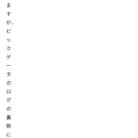
ま
す
が、
ビ
ッ
ク
デ
ー
タ
の
ロ
グ
の
裏
側
に