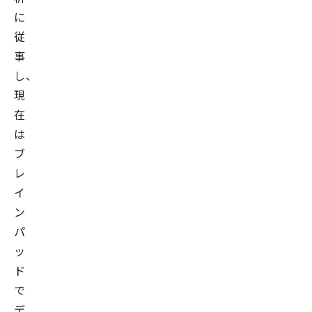
に
従
事
し、
現
在
は
ブ
レ
イ
ン
パ
ッ
ド
で
デ