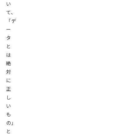
い
て、
「デ
ー
タ
と
は
絶
対
に
正
し
い
も
の」
と