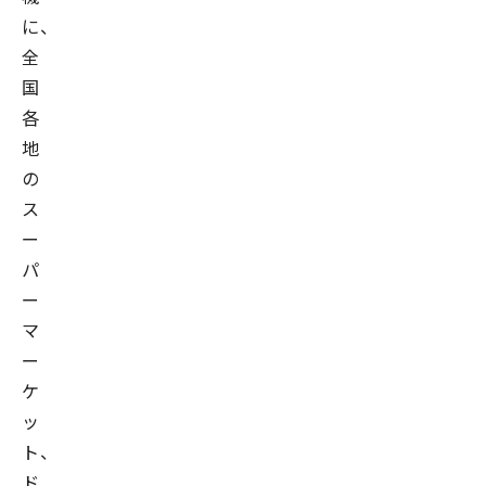
に、
全
国
各
地
の
ス
ー
パ
ー
マ
ー
ケ
ッ
ト、
ド