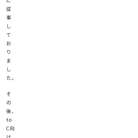
に
従
事
し
て
お
り
ま
し
た。
そ
の
後、
to
C向
け