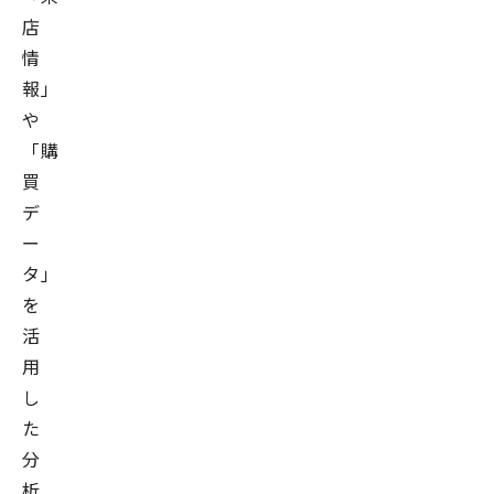
店
情
報」
や
「購
買
デ
ー
タ」
を
活
用
し
た
分
析