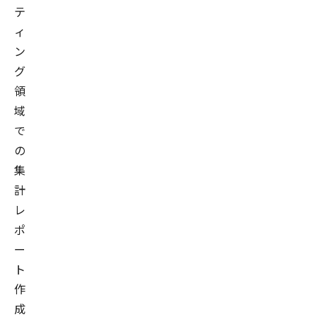
テ
ィ
ン
グ
領
域
で
の
集
計
レ
ポ
ー
ト
作
成