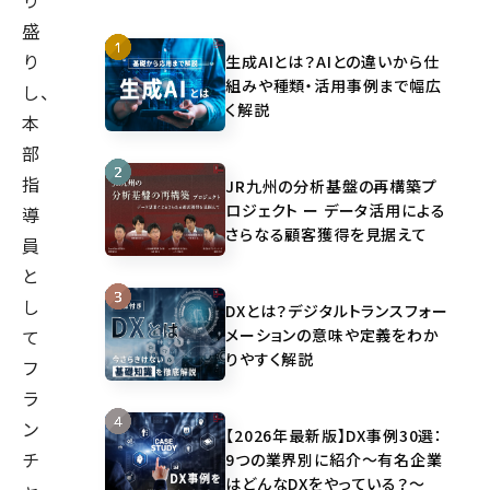
り
盛
り
生成AIとは？AIとの違いから仕
組みや種類・活用事例まで幅広
し、
く解説
本
部
指
JR九州の分析基盤の再構築プ
ロジェクト ー データ活用による
導
さらなる顧客獲得を見据えて
員
と
し
DXとは？デジタルトランスフォー
メーションの意味や定義をわか
て
りやすく解説
フ
ラ
ン
【2026年最新版】DX事例30選：
チ
9つの業界別に紹介～有名企業
はどんなDXをやっている？～