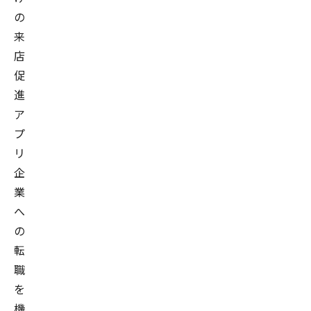
の
来
店
促
進
ア
プ
リ
企
業
へ
の
転
職
を
機