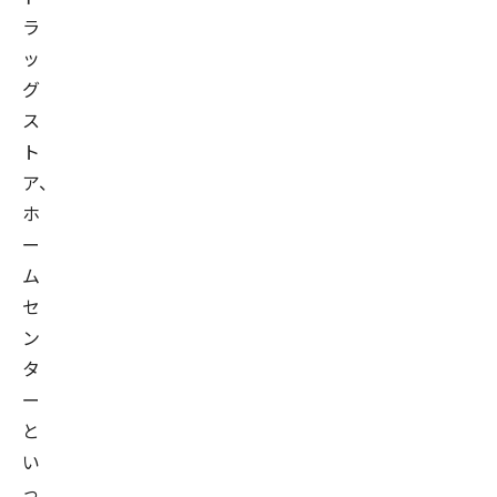
ラ
ッ
グ
ス
ト
ア、
ホ
ー
ム
セ
ン
タ
ー
と
い
っ