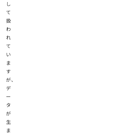
し
て
扱
わ
れ
て
い
ま
す
が、
デ
ー
タ
が
生
ま