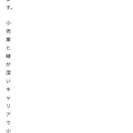
す。
小
売
業
と
縁
が
深
い
キ
ャ
リ
ア
で
小