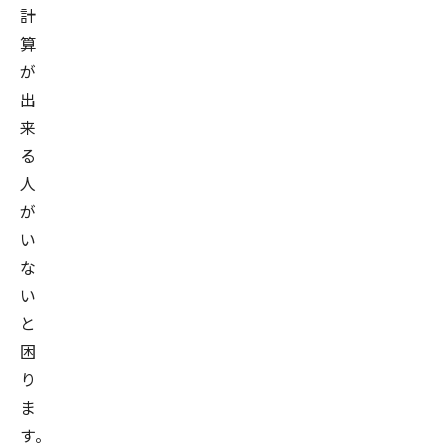
計
算
が
出
来
る
人
が
い
な
い
と
困
り
ま
す。