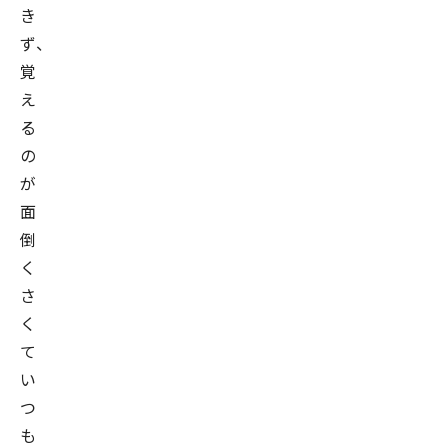
き
ず、
覚
え
る
の
が
面
倒
く
さ
く
て
い
つ
も