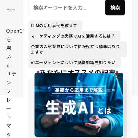
検索
LLMの活用事例を教えて
OpenCV
マーケティングの実務でAIを活用するには？
を
企業の人材育成について何か役立つ情報はあり
用
ますか
い
AIエージェントについて基礎知識を知りたい
た
あなたにオススメの記事
「テ
ン
プ
レ
ー
ト
マ
ッ