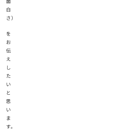
面
白
さ）
を
お
伝
え
し
た
い
と
思
い
ま
す。