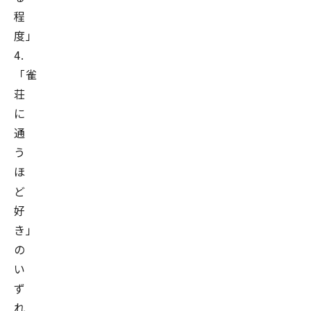
程
度」
4.
「雀
荘
に
通
う
ほ
ど
好
き」
の
い
ず
れ