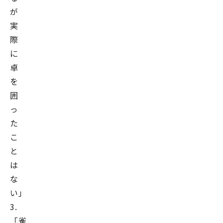
が
実
際
に
卓
を
囲
っ
た
こ
と
は
な
い」
3.
「雀