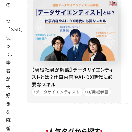
の
一
つ
「SSD」
使
っ
て、
筆
【現役社員が解説】データサイエンティ
者
ストとは？仕事内容やAI・DX時代に必
が
要なスキル
大
データサイエンティスト
AI/機械学習
好
き
な
麻
雀
人気タグから探す