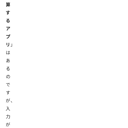
算
す
る
ア
プ
リ
」
は
あ
る
の
で
す
が、
入
力
が