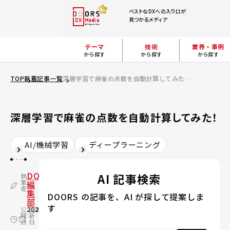
ベストなDXへの入り口が
見つかるメディア
テーマ
技術
業界・事例
から探す
から探す
から探す
TOP
新着記事一覧
深層学習で麻雀の点数を自動計算してみた！
深層学習で麻雀の点数を自動計算してみた！
AI/機械学習
ディープラーニング
DOORS
AI 記事検索
執
筆
編
者
集
DOORS の記事を、AI が探して提案しま
部
す
公
2020.11.01
更
2024.03.14
開
新
日
日