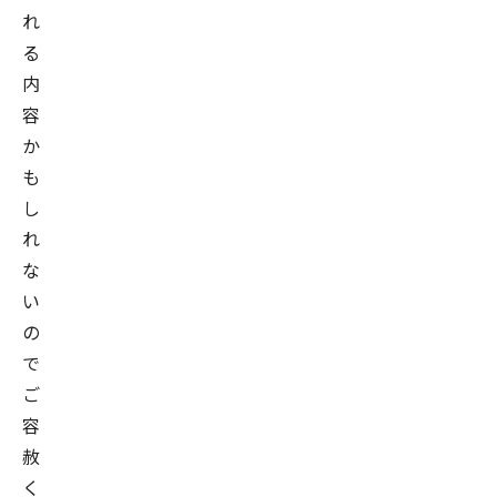
れ
る
内
容
か
も
し
れ
な
い
の
で
ご
容
赦
く