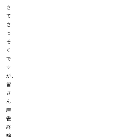
さ
て
さ
っ
そ
く
で
す
が、
皆
さ
ん
麻
雀
経
験