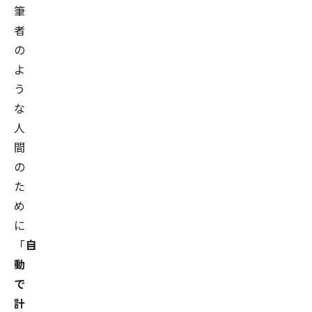
筆
者
の
よ
う
な
人
間
の
た
め
に
「
自
動
で
計