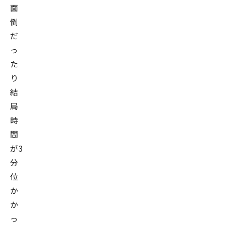
面
倒
だ
っ
た
り
結
局
時
間
が3
分
位
か
か
っ