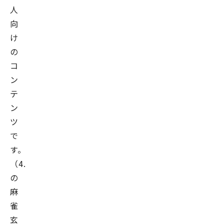
人
向
け
の
コ
ン
テ
ン
ツ
で
す。
（4.
の
麻
雀
玄