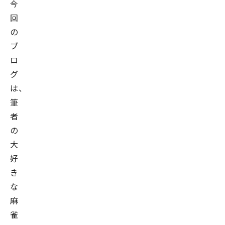
今
回
の
ブ
ロ
グ
は、
筆
者
の
大
好
き
な
麻
雀