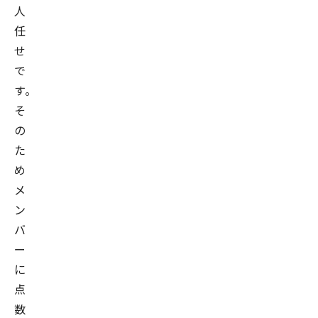
人
任
せ
で
す。
そ
の
た
め
メ
ン
バ
ー
に
点
数