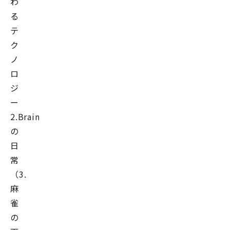
わ
る
テ
ク
ノ
ロ
ジ
ー
2.BrainPad
の
日
常
（3.
麻
雀
の