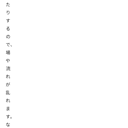
た
り
す
る
の
で、
場
や
流
れ
が
乱
れ
ま
す。
な