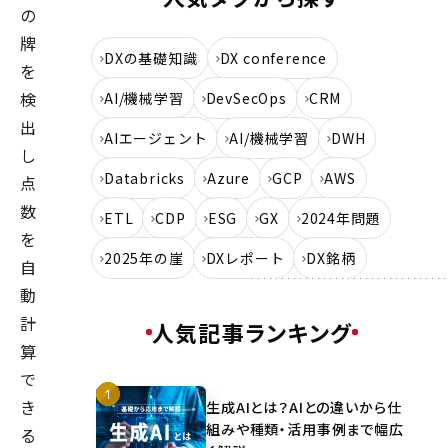
の
牌
DXの基礎知識
DX conference
を
検
AI/機械学習
DevSecOps
CRM
出
AIエージェント
AI/機械学習
DWH
し
Databricks
Azure
GCP
AWS
点
数
ETL
CDP
ESG
GX
2024年問題
を
2025年の崖
DXレポート
DX銘柄
自
動
計
人気記事ランキング
算
で
き
生成AIとは？AIとの違いから仕
組みや種類・活用事例まで幅広
る