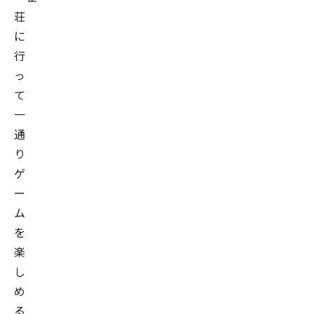
荘
に
行
っ
て
一
通
り
ゲ
ー
ム
を
楽
し
め
る