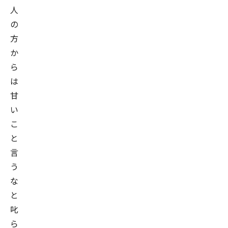
人
の
方
か
ら
は
甘
い
こ
と
言
う
な
と
叱
ら