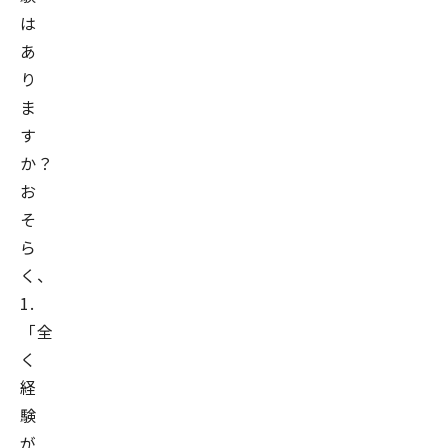
は
あ
り
ま
す
か？
お
そ
ら
く、
1.
「全
く
経
験
が