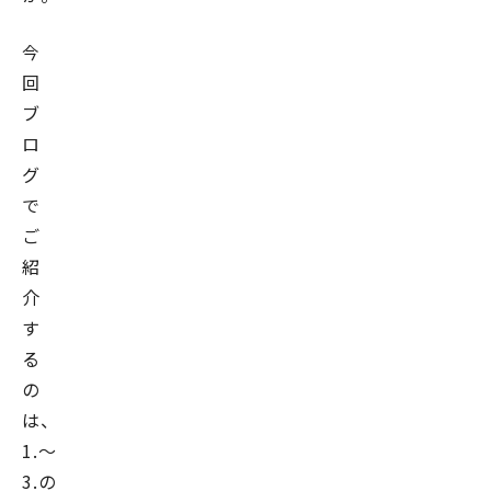
今
回
ブ
ロ
グ
で
ご
紹
介
す
る
の
は、
1.〜
3.の