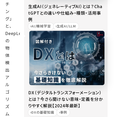
チ
生成AI（ジェネレーティブAI）とは？Cha
ン
tGPTとの違いや仕組み・種類・活用事
グ」
例
と、
AI/機械学習
生成AI/LLM
DeepLearning
の
物
体
検
出
ア
ル
ゴ
DX（デジタルトランスフォーメーション）
とは？今さら聞けない意味・定義を分か
リ
りやすく解説【2024年最新】
ズ
DXの基礎知識
事例
ム