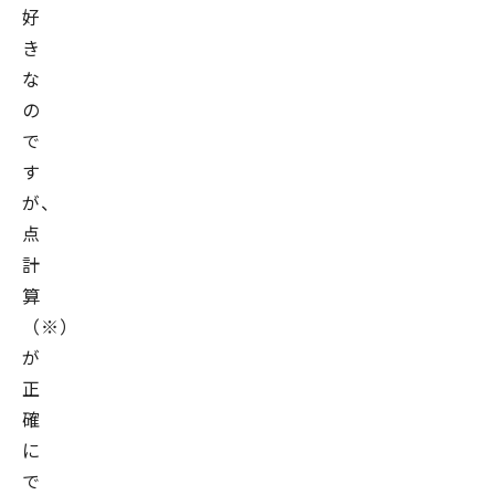
好
き
な
の
で
す
が、
点
計
算
（※）
が
正
確
に
で