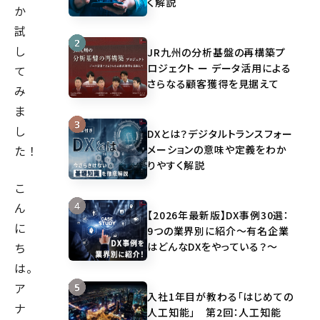
く解説
か
試
し
JR九州の分析基盤の再構築プ
ロジェクト ー データ活用による
て
さらなる顧客獲得を見据えて
み
ま
し
DXとは？デジタルトランスフォー
メーションの意味や定義をわか
た！
りやすく解説
こ
ん
【2026年最新版】DX事例30選：
に
9つの業界別に紹介～有名企業
はどんなDXをやっている？～
ち
は。
ア
入社1年目が教わる「はじめての
ナ
人工知能」 第2回：人工知能