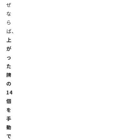
ぜ
な
ら
ば、
上
が
っ
た
牌
の
14
個
を
手
動
で