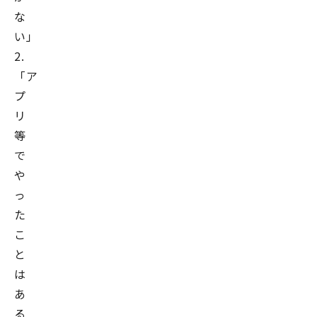
な
い」
2.
「ア
プ
リ
等
で
や
っ
た
こ
と
は
あ
る