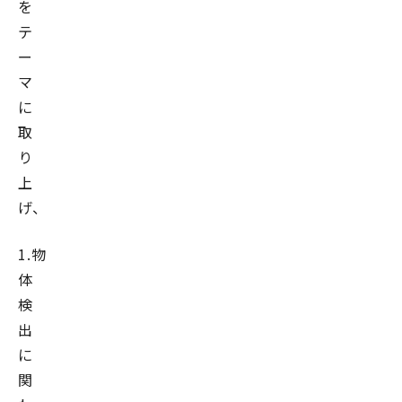
を
テ
ー
マ
に
取
り
上
げ、
1.物
体
検
出
に
関