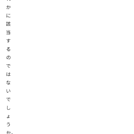
か
に
該
当
す
る
の
で
は
な
い
で
し
ょ
う
か。