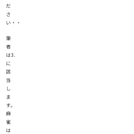
だ
さ
い・・・）
筆
者
は3.
に
該
当
し
ま
す。
麻
雀
は