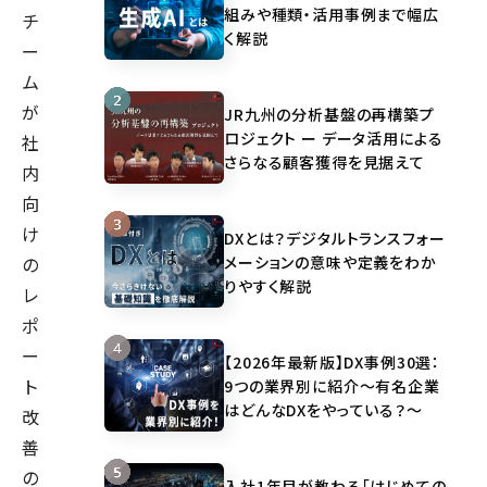
組みや種類・活用事例まで幅広
チ
く解説
ー
ム
が
JR九州の分析基盤の再構築プ
ロジェクト ー データ活用による
社
さらなる顧客獲得を見据えて
内
向
け
DXとは？デジタルトランスフォー
メーションの意味や定義をわか
の
りやすく解説
レ
ポ
ー
【2026年最新版】DX事例30選：
ト
9つの業界別に紹介～有名企業
はどんなDXをやっている？～
改
善
の
入社1年目が教わる「はじめての