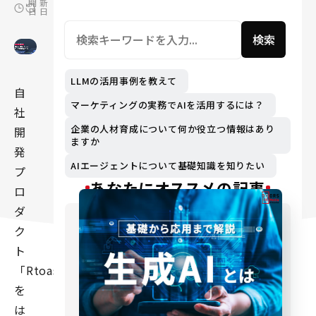
開
新
日
日
検索
LLMの活用事例を教えて
自
マーケティングの実務でAIを活用するには？
社
企業の人材育成について何か役立つ情報はあり
開
ますか
発
AIエージェントについて基礎知識を知りたい
プ
あなたにオススメの記事
ロ
ダ
ク
ト
「Rtoaster」
を
は