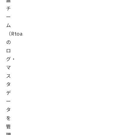
チ
ー
ム
（Rtoaster
の
ロ
グ・
マ
ス
タ
デ
ー
タ
を
管
理