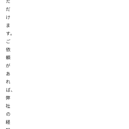
た
だ
け
ま
す。
ご
依
頼
が
あ
れ
ば、
弊
社
の
経