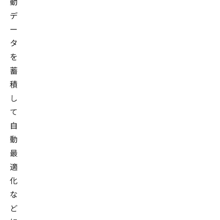
動
デ
ー
タ
を
蓄
積
し
て
自
動
最
適
化
な
ど