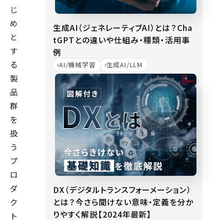
じ
め
生成AI（ジェネレーティブAI）とは？Cha
と
tGPTとの違いや仕組み・種類・活用事
す
例
る
AI/機械学習
生成AI/LLM
製
品
群
を
扱
う
プ
ロ
ダ
DX（デジタルトランスフォーメーション）
とは？今さら聞けない意味・定義を分か
ク
りやすく解説【2024年最新】
ト