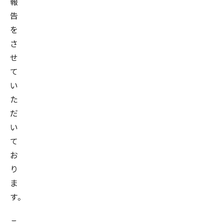
報
告
を
さ
せ
て
い
た
だ
い
て
お
り
ま
す。
こ