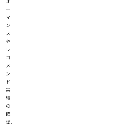
ォ
ー
マ
ン
ス
や
レ
コ
メ
ン
ド
実
績
の
確
認、