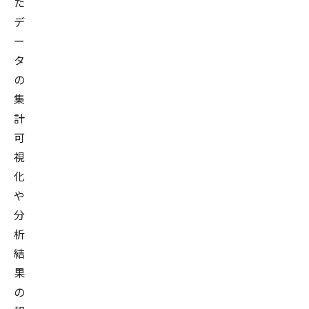
た
デ
ー
タ
の
集
計
可
視
化
や
分
析
結
果
の