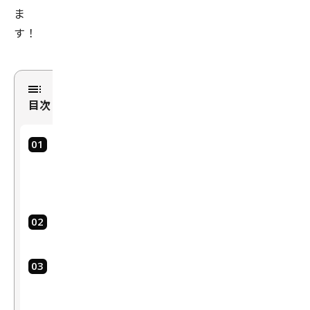
ま
す！
目次
は
じ
め
に
背
景
レ
ポ
ー