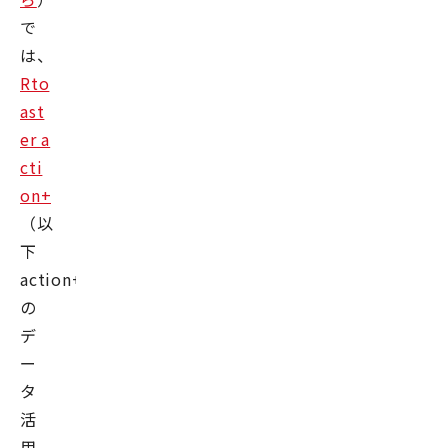
で
は、
Rto
ast
er a
cti
on+
（以
下
action+）
の
デ
ー
タ
活
用