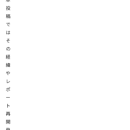
投
稿
で
は
そ
の
経
緯
や
レ
ポ
ー
ト
再
開
発