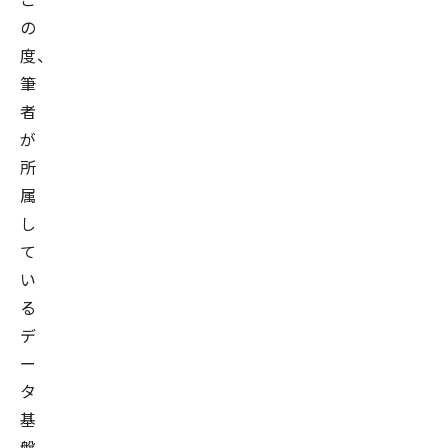
の
度、
筆
者
が
所
属
し
て
い
る
デ
ー
タ
基
盤