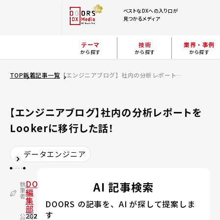
ベストなDXへの入り口が
見つかるメディア
テーマ
技術
業界・事例
から探す
から探す
から探す
TOP
新着記事一覧
【エンジニアブログ】社内の分析レポートをLookerに移行した話！
【エンジニアブログ】社内の分析レポートを
Lookerに移行した話！
データエンジニア
DOORS
AI 記事検索
執
筆
編
者
集
DOORS の記事を、AI が探して提案しま
部
す
公
2023.04.12
更
2024.03.11