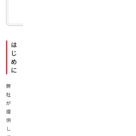
今
後
は
じ
め
に
弊
社
が
提
供
し