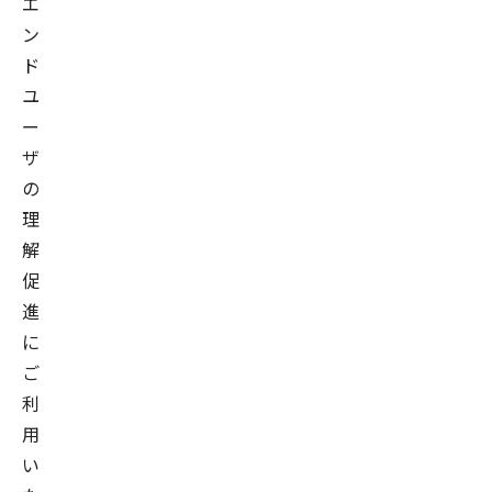
エ
ン
ド
ユ
ー
ザ
の
理
解
促
進
に
ご
利
用
い