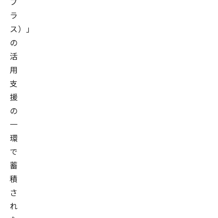
プ
ラ
ス）」
の
活
用
支
援
の
一
環
で
蓄
積
さ
れ