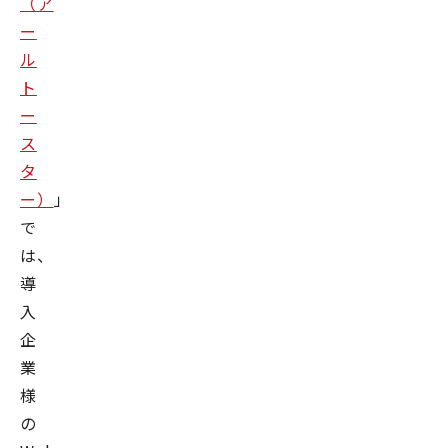
（ア
ー
ル
ト
ー
ス
タ
ー）
」
で
は、
導
入
企
業
様
の