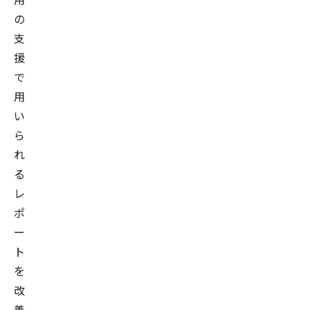
の
支
援
で
用
い
ら
れ
る
レ
ポ
ー
ト
を
改
善