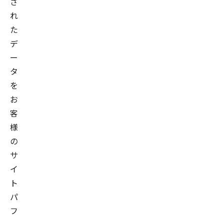
さ
れ
た
デ
ー
タ
を
お
客
様
の
サ
イ
ト
パ
フ