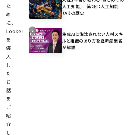
た
人工知能」 第2回：人工知能
（AI）の歴史
め
に、
Looker
生成AIに淘汰されない人材スキ
を
ルと組織のあり方を経済産業省
が解説
導
入
し
た
お
話
を
ご
紹
介
し