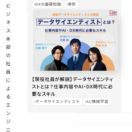
DXの基礎知識
事例
ビ
ジ
ネ
ス
本
部
の
社
員
【現役社員が解説】データサイエンティ
に
ストとは？仕事内容やAI・DX時代に必
よ
要なスキル
る
データサイエンティスト
AI/機械学習
エ
ン
ジ
ニ