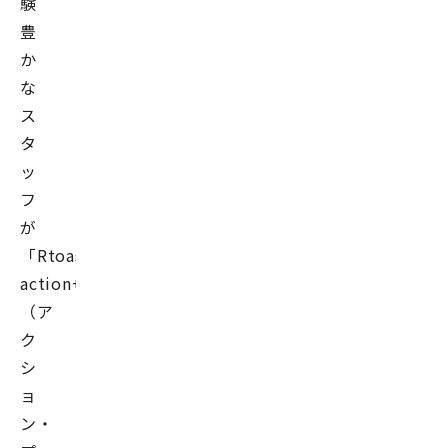
験
豊
か
な
ス
タ
ッ
フ
が
「Rtoaster
action+
（ア
ク
シ
ョ
ン・