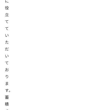
に
役
立
て
て
い
た
だ
い
て
お
り
ま
す。
蓄
積