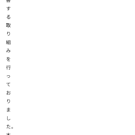
す
る
取
り
組
み
を
行
っ
て
お
り
ま
し
た。
本