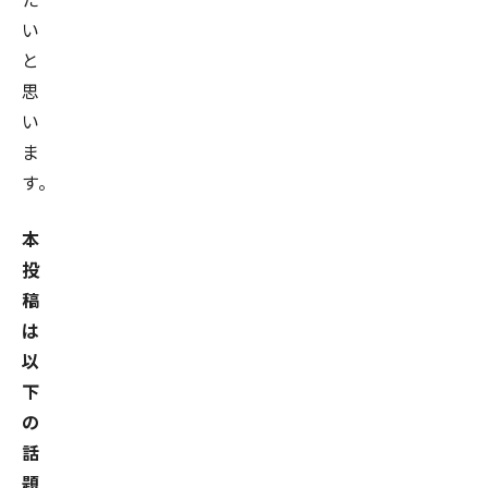
い
と
思
い
ま
す。
本
投
稿
は
以
下
の
話
題