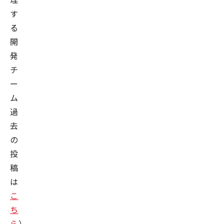
す
る
開
発
チ
ー
ム
過
去
の
投
稿
は
こ
ち
ら
）