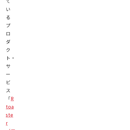
て
い
る
プ
ロ
ダ
ク
ト・
サ
ー
ビ
ス
「
R
toa
ste
r