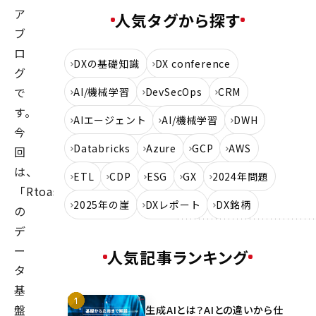
ア
人気タグから探す
ブ
ロ
DXの基礎知識
DX conference
グ
で
AI/機械学習
DevSecOps
CRM
す。
AIエージェント
AI/機械学習
DWH
今
Databricks
Azure
GCP
AWS
回
は、
ETL
CDP
ESG
GX
2024年問題
「Rtoaster」
2025年の崖
DXレポート
DX銘柄
の
デ
ー
人気記事ランキング
タ
基
盤
生成AIとは？AIとの違いから仕