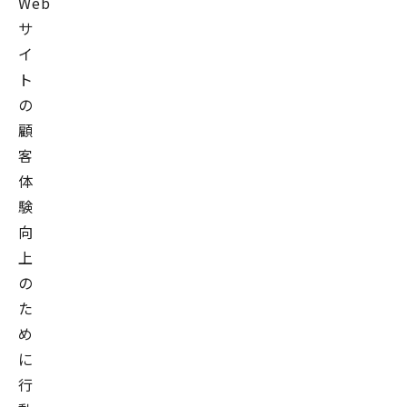
Web
サ
イ
ト
の
顧
客
体
験
向
上
の
た
め
に
行