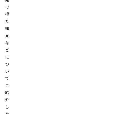
で
得
た
知
見
な
ど
に
つ
い
て
ご
紹
介
し
た