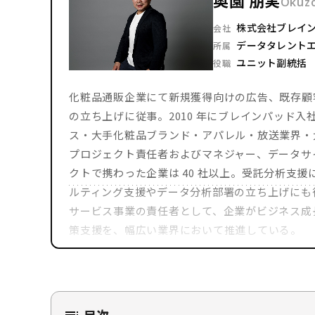
Okuz
株式会社ブレイ
会社
データタレント
所属
ユニット副統括
役職
化粧品通販企業にて新規獲得向けの広告、既存顧
の立ち上げに従事。2010 年にブレインパッド入社
ス・大手化粧品ブランド・アパレル・放送業界・大
プロジェクト責任者およびマネジャー、データサ
クトで携わった企業は 40 社以上。受託分析支
ルティング支援やデータ分析部署の立ち上げにも
サービス事業の責任者として、企業がビジネス成
策支援を、幅広い業界において推進している。
データサイエンテ
目次