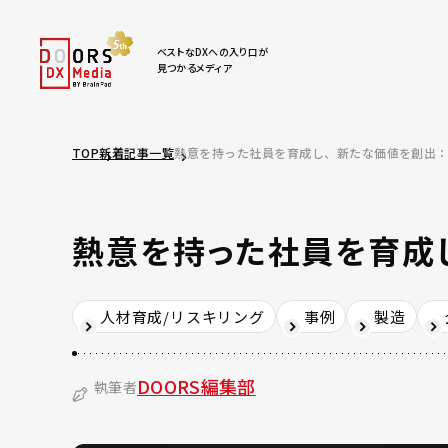
ベストなDXへの入り口が
見つかるメディア
TOP
新着記事一覧
熱意を持った社員を育成し、新たな価値を創出
熱意を持った社員を育成
人材育成/リスキリング
事例
製造
DOORS編集部
執筆者