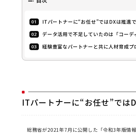
下村 麻由美
MA
株式会社ブレイ
会社
ITパートナーに“お任せ”ではDXは推進
トランスフォー
所属
マネジャー
役職
データ活用で不足していたのは「コーデ
大学卒業後、多次元データベースをエンジンとしたO
経験豊富なパートナーと共に人材育成プ
にブレインパッド入社後は、データサイエンティ
パレルメーカーなど幅広い業種・領域のデータ分
現在は、データ活用人材育成サービス部の専任講
ジニアを育成するためのプログラムの企画・提供
ITパートナーに“お任せ”では
総務省が2021年7月に公開した「令和3年版情