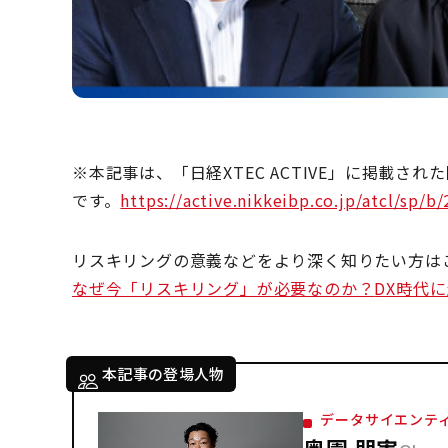
※本記事は、「日経XTEC ACTIVE」に掲載
です。
https://active.nikkeibp.co.jp/atcl/sp/b
リスキリングの意義などをより深く知りたい方は
なぜ今「リスキリング」が必要なのか？
DX
時代に
本記事の登場人物
データサイエンテ
奥園 朋実