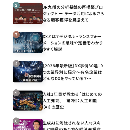
JR九州の分析基盤の再構築プロ
ジェクト ー データ活用によるさら
なる顧客獲得を見据えて
DXとは？デジタルトランスフォー
メーションの意味や定義をわかり
やすく解説
【2026年最新版】DX事例30選：9
つの業界別に紹介～有名企業は
どんなDXをやっている？～
入社1年目が教わる「はじめての
人工知能」 第2回：人工知能
（AI）の歴史
生成AIに淘汰されない人材スキ
ルと組織のあり方を経済産業省