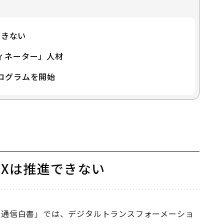
YUMI SHIMOMURA
ンパッド
できない
メーションユニット
ィネーター」人材
LAPシステムの導入・運用支援に従事。 2015年
ログラムを開始
ストとして、化粧品、EC通販、食料品メーカー、ア
析ならびにデータ利活用支援プロジェクトに従事。
師として、主にデータエンジニア領域およびAIエン
業務に従事。
DXは推進できない
報通信白書」では、デジタルトランスフォーメーショ