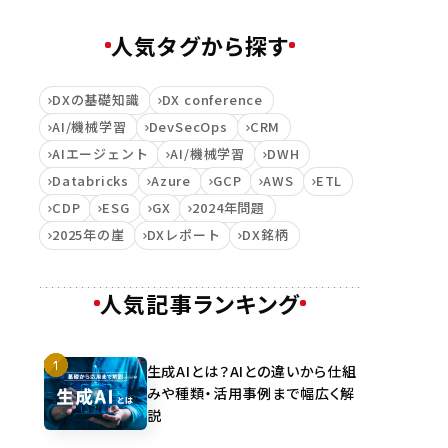
人気タグから探す
DXの基礎知識
DX conference
AI/機械学習
DevSecOps
CRM
AIエージェント
AI/機械学習
DWH
Databricks
Azure
GCP
AWS
ETL
CDP
ESG
GX
2024年問題
2025年の崖
DXレポート
DX銘柄
人気記事ランキング
生成AIとは？AIとの違いから仕組
みや種類・活用事例まで幅広く解
説