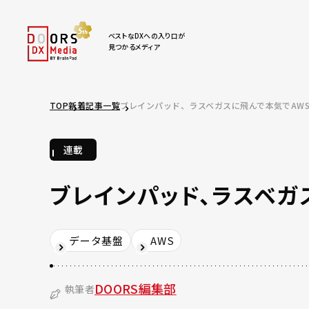
ベストなDXへの入り口が
見つかるメディア
TOP
新着記事一覧
ブレインパッド、ラスベガスに飛んで本気でAWS
連載
ブレインパッド、ラスベガ
データ基盤
AWS
DOORS編集部
執筆者