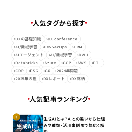
人気タグから探す
DXの基礎知識
DX conference
AI/機械学習
DevSecOps
CRM
AIエージェント
AI/機械学習
DWH
Databricks
Azure
GCP
AWS
ETL
CDP
ESG
GX
2024年問題
2025年の崖
DXレポート
DX銘柄
人気記事ランキング
生成AIとは？AIとの違いから仕組
みや種類・活用事例まで幅広く解
説