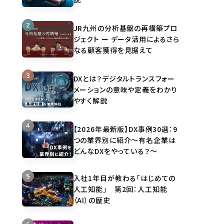
JR九州の分析基盤の再構築プロ
ジェクト ー データ活用によるさら
なる顧客獲得を見据えて
DXとは？デジタルトランスフォー
メーションの意味や定義をわかり
やすく解説
【2026年最新版】DX事例30選：9
つの業界別に紹介～有名企業は
どんなDXをやっている？～
入社1年目が教わる「はじめての
人工知能」 第2回：人工知能
（AI）の歴史