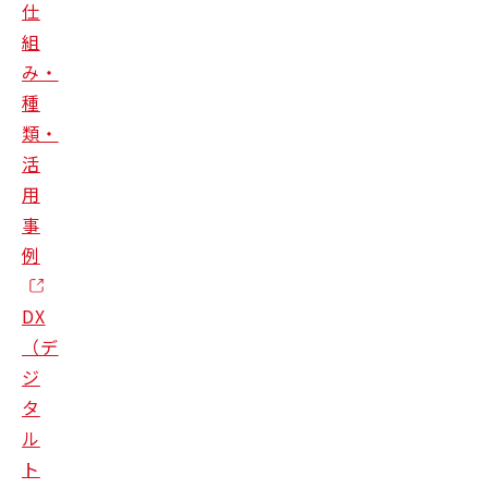
仕
組
み・
種
類・
活
用
事
例
DX
（デ
ジ
タ
ル
ト