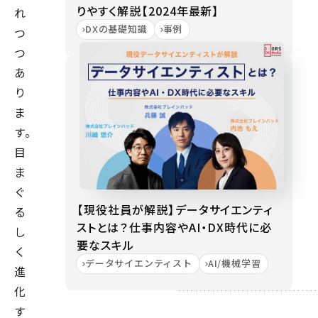
りやすく解説【2024年最新】
れ
DXの基礎知識
事例
つ
つ
あ
り
ま
す。
目
ま
ぐ
【現役社員が解説】データサイエンティ
る
ストとは？仕事内容やAI・DX時代に必
し
要なスキル
く
データサイエンティスト
AI/機械学習
進
化
す