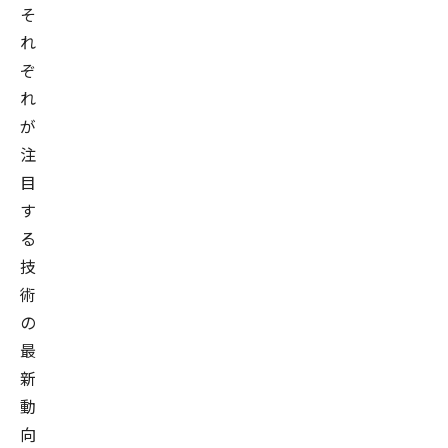
そ
れ
ぞ
れ
が
注
目
す
る
技
術
の
最
新
動
向