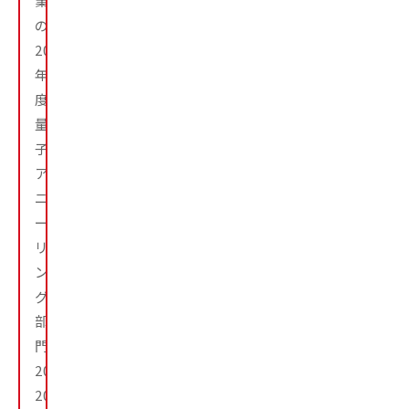
業
の
2018
年
度
量
子
ア
ニ
ー
リ
ン
グ
部
門、
2019・
2020