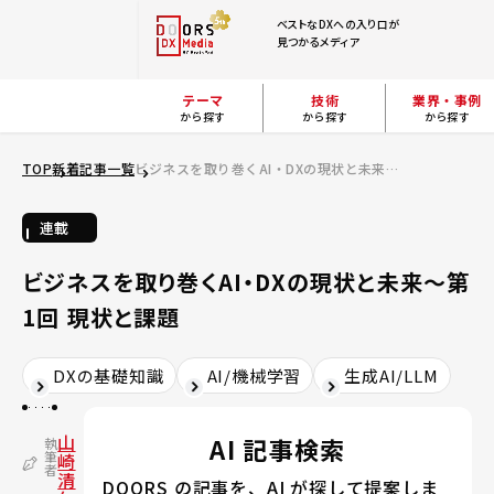
ベストなDXへの入り口が
見つかるメディア
テーマ
技術
業界・事例
から探す
から探す
から探す
TOP
新着記事一覧
ビジネスを取り巻くAI・DXの現状と未来～第1回 現状と課題
連載
ビジネスを取り巻くAI・DXの現状と未来～第
1回 現状と課題
DXの基礎知識
AI/機械学習
生成AI/LLM
山
AI 記事検索
執
筆
崎
者
清
DOORS の記事を、AI が探して提案しま