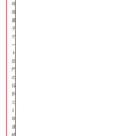
年
度
量
子
ゲ
ー
ト
部
門
の
採
択
と
3
年
連
続