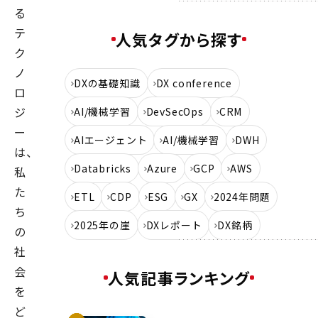
る
テ
人気タグから探す
ク
ノ
DXの基礎知識
DX conference
ロ
ジ
AI/機械学習
DevSecOps
CRM
ー
AIエージェント
AI/機械学習
DWH
は、
Databricks
Azure
GCP
AWS
私
た
ETL
CDP
ESG
GX
2024年問題
ち
2025年の崖
DXレポート
DX銘柄
の
社
会
人気記事ランキング
を
ど