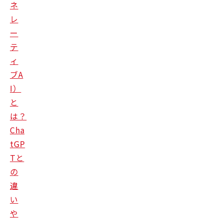
ネ
レ
ー
テ
ィ
ブA
I）
と
は？
Cha
tGP
Tと
の
違
い
や