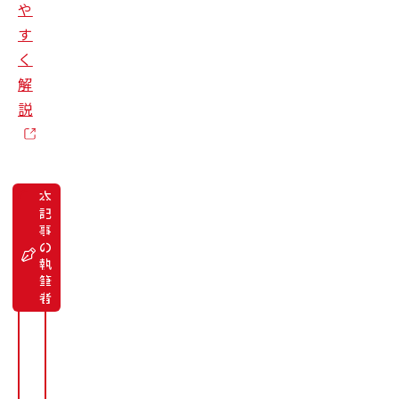
や
す
く
解
説
本
記
事
経
の
営
執
山
筆
崎
者
清
仁
Yamazaki
Kiyohito