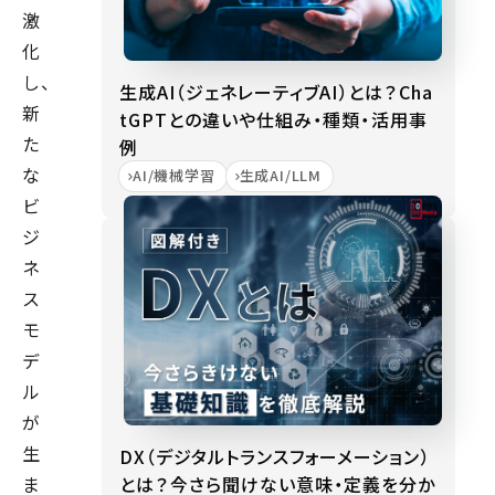
激
化
し、
生成AI（ジェネレーティブAI）とは？Cha
新
tGPTとの違いや仕組み・種類・活用事
た
例
な
AI/機械学習
生成AI/LLM
ビ
ジ
ネ
ス
モ
デ
ル
が
生
DX（デジタルトランスフォーメーション）
とは？今さら聞けない意味・定義を分か
ま