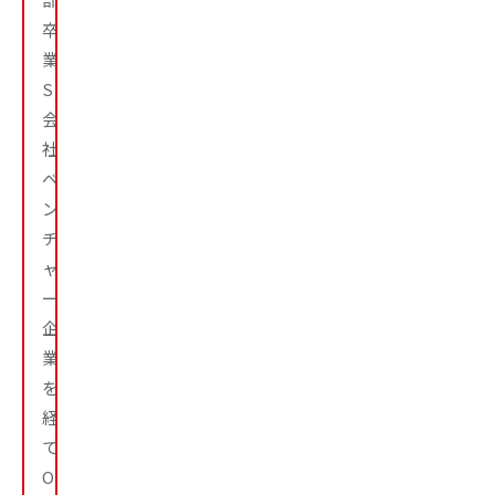
卒
業。
SI
会
社、
ベ
ン
チ
ャ
ー
企
業
を
経
て、
OSS