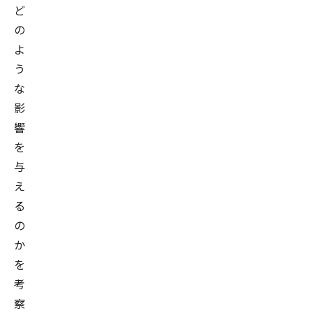
ど
の
よ
う
な
影
響
を
与
え
る
の
か
を
考
察