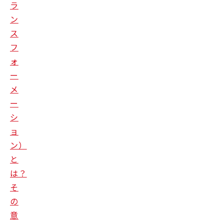
ラ
ン
ス
フ
ォ
ー
メ
ー
シ
ョ
ン）
と
は？
そ
の
意