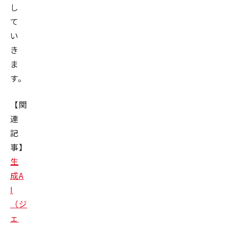
し
て
い
き
ま
す。
【関
連
記
事】
生
成A
I
（ジ
ェ