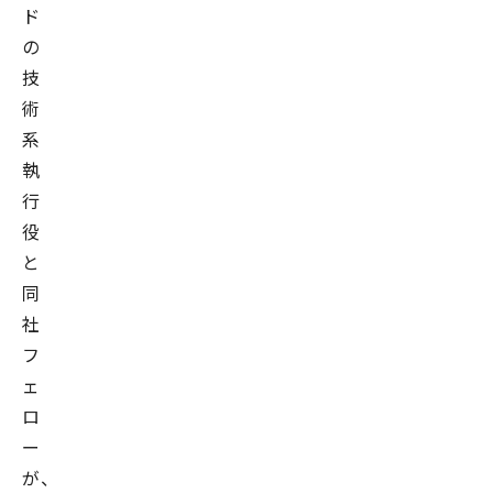
ド
の
技
術
系
執
行
役
と
同
社
フ
ェ
ロ
ー
が、