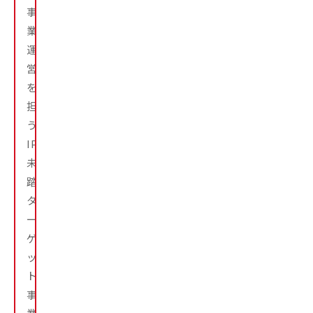
事
業
運
営
を
担
う。
IPA
未
踏
タ
ー
ゲ
ッ
ト
事