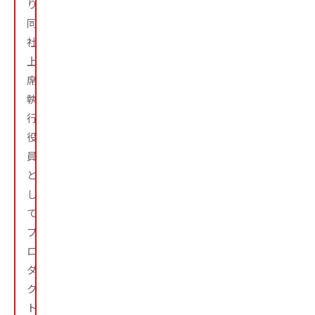
り
同
社
上
席
執
行
役
員
と
し
て
プ
ロ
ダ
ク
ト