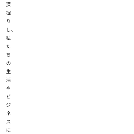
深
掘
り
し、
私
た
ち
の
生
活
や
ビ
ジ
ネ
ス
に