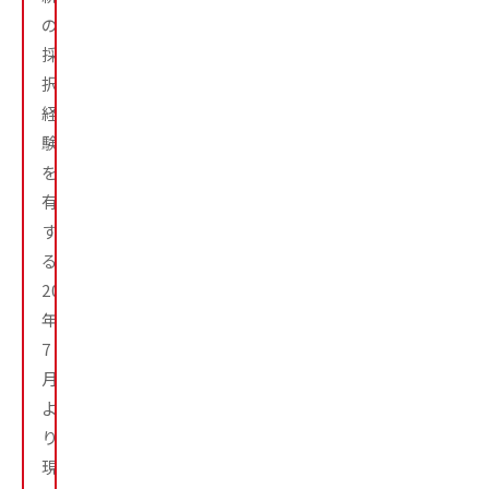
の
採
択
経
験
を
有
す
る。
2025
年
7
月
よ
り
現