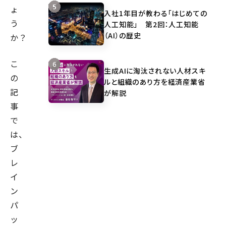
ょ
入社1年目が教わる「はじめての
う
人工知能」 第2回：人工知能
（AI）の歴史
か？
こ
生成AIに淘汰されない人材スキ
の
ルと組織のあり方を経済産業省
記
が解説
事
で
は、
ブ
レ
イ
ン
パ
ッ