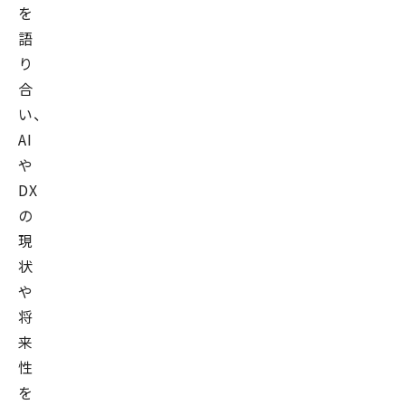
を
語
り
合
い、
AI
や
DX
の
現
状
や
将
来
性
を