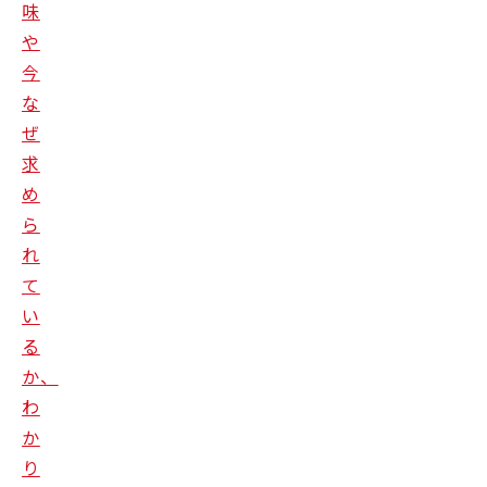
味
や
今
な
ぜ
求
め
ら
れ
て
い
る
か、
わ
か
り