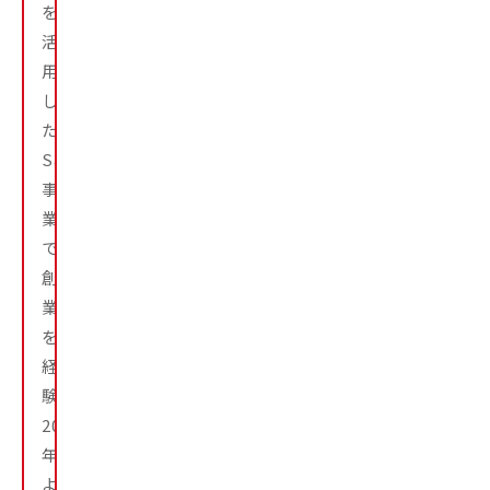
を
活
用
し
た
SaaS
事
業
で
創
業
を
経
験。
2019
年
よ