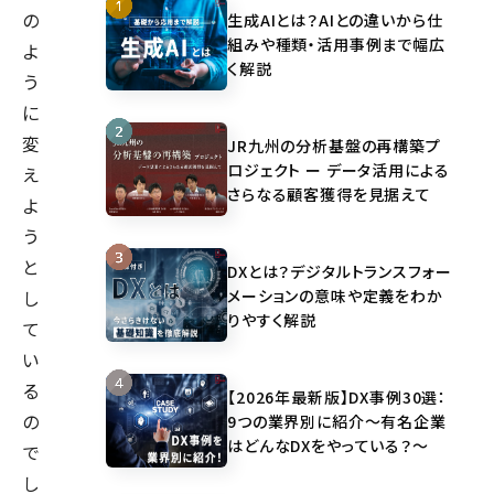
の
生成AIとは？AIとの違いから仕
組みや種類・活用事例まで幅広
よ
く解説
う
に
変
JR九州の分析基盤の再構築プ
ロジェクト ー データ活用による
え
さらなる顧客獲得を見据えて
よ
う
と
DXとは？デジタルトランスフォー
メーションの意味や定義をわか
し
りやすく解説
て
い
る
【2026年最新版】DX事例30選：
の
9つの業界別に紹介～有名企業
はどんなDXをやっている？～
で
し