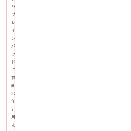
り
ブ
レ
イ
ン
パ
ッ
ド
に
参
画。
2023
年
7
月
よ