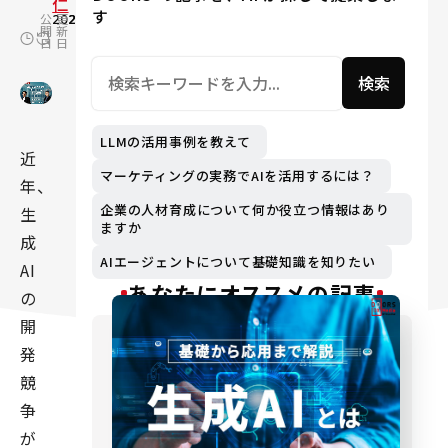
仁
す
公
2024.10.30
更
2026.03.09
開
新
日
日
検索
LLMの活用事例を教えて
近
マーケティングの実務でAIを活用するには？
年、
企業の人材育成について何か役立つ情報はあり
生
ますか
成
AIエージェントについて基礎知識を知りたい
AI
あなたにオススメの記事
の
開
発
競
争
が