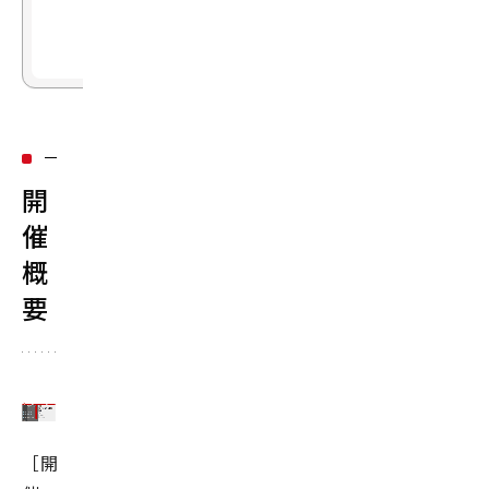
ッ
プ
開
催
概
要
［開