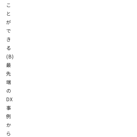
こ
と
が
で
き
る
(B)
最
先
端
の
DX
事
例
か
ら