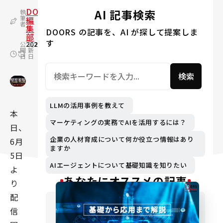
DOORS
AI 記事検索
執
筆
編
者
集
DOORS の記事を、AI が探して提案しま
部
す
公
2023.06.05
更
2024.03.08
開
新
日
日
検索
LLMの活用事例を教えて
本
マーケティングの実務でAIを活用するには？
日、
企業の人材育成について何か役立つ情報はあり
6月
ますか
5日
AIエージェントについて基礎知識を知りたい
よ
あなたにオススメの記事
り
配
信