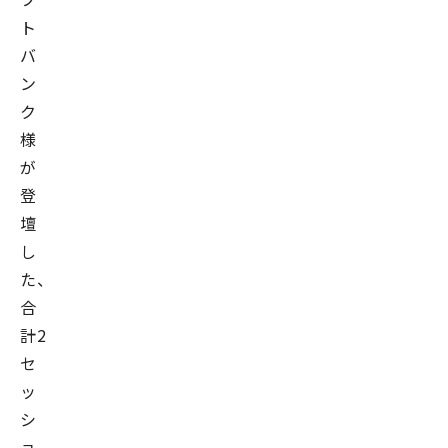
ト
バ
ン
ク
様
が
登
壇
し
た、
合
計2
セ
ッ
シ
ョ