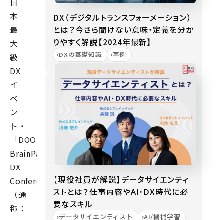
日
本
DX（デジタルトランスフォーメーション）
とは？今さら聞けない意味・定義を分か
最
りやすく解説【2024年最新】
大
DXの基礎知識
事例
級
DX
イ
ベ
ン
ト・
「DOORS-
BrainPad
DX
【現役社員が解説】データサイエンティ
Conference~2023」
ストとは？仕事内容やAI・DX時代に必
（通
要なスキル
称：
データサイエンティスト
AI/機械学習