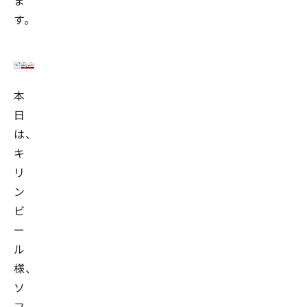
ま
す。
本
日
は、
キ
リ
ン
ビ
ー
ル
様、
ソ
フ