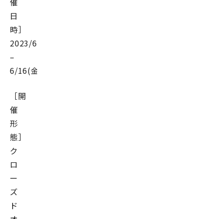
催
日
時］
2023/6/5(月)9:00
–
6/16(金)18:00
［開
催
形
態］
ク
ロ
ー
ズ
ド