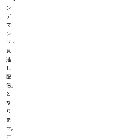
ン
デ
マ
ン
ド・
見
逃
し
配
信」
と
な
り
ま
す。
ご