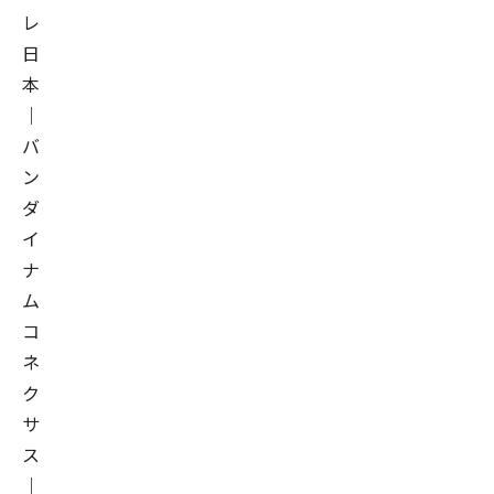
レ
日
本
｜
バ
ン
ダ
イ
ナ
ム
コ
ネ
ク
サ
ス
｜