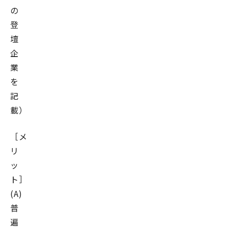
の
登
壇
企
業
を
記
載）
［メ
リ
ッ
ト］
(A)
普
遍