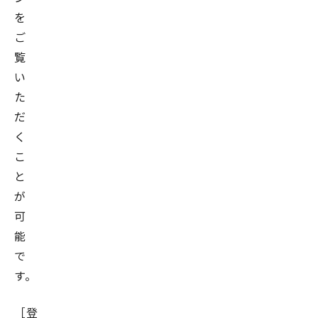
を
ご
覧
い
た
だ
く
こ
と
が
可
能
で
す。
［登