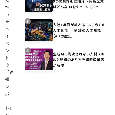
た
9つの業界別に紹介～有名企業
はどんなDXをやっている？～
だ
い
た
入社1年目が教わる「はじめての
本
人工知能」 第2回：人工知能
イ
（AI）の歴史
ベ
ン
生成AIに淘汰されない人材スキ
ト
ルと組織のあり方を経済産業省
の
が解説
「速
報
レ
ポ
ー
ト」