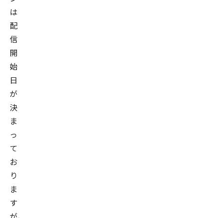
は
配
信
開
始
日
が
決
ま
っ
て
お
り
ま
す
が、