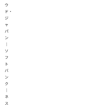
ウ
ド・
ジ
ャ
パ
ン
｜
ソ
フ
ト
バ
ン
ク
｜
ネ
ス