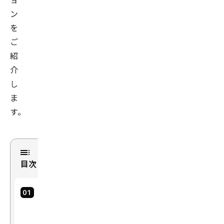
ン
を
ご
紹
介
し
ま
す。
目次
開
催
概