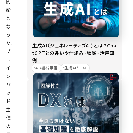
開
始
と
な
っ
た、
生成AI（ジェネレーティブAI）とは？Cha
ブ
tGPTとの違いや仕組み・種類・活用事
レ
例
イ
AI/機械学習
生成AI/LLM
ン
パ
ッ
ド
主
催
の