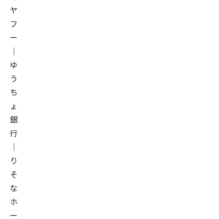
ヤ
フ
ー
｜
ゆ
う
ち
ょ
銀
行
｜
り
そ
な
ホ
ー