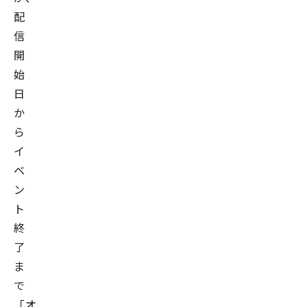
配
信
開
始
日
か
ら
イ
ベ
ン
ト
終
了
ま
で
「オ