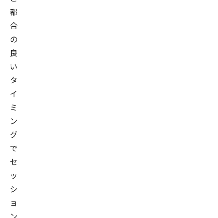
都
合
の
良
い
タ
イ
ミ
ン
グ
で
セ
ッ
シ
ョ
ン