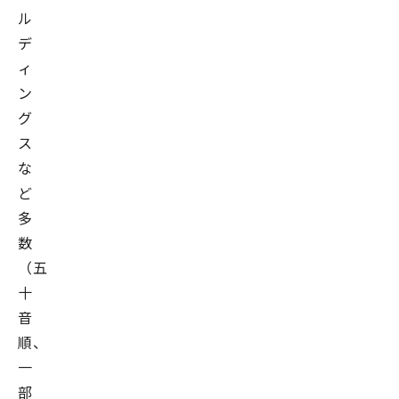
ル
デ
ィ
ン
グ
ス
な
ど
多
数
（五
十
音
順、
一
部