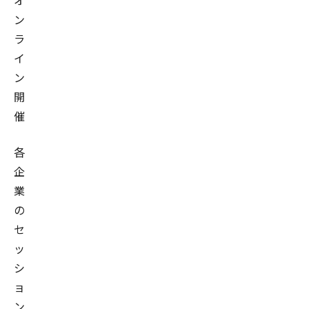
オ
ン
ラ
イ
ン
開
催
各
企
業
の
セ
ッ
シ
ョ
ン