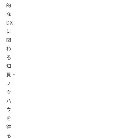
的
な
DX
に
関
わ
る
知
見・
ノ
ウ
ハ
ウ
を
得
る