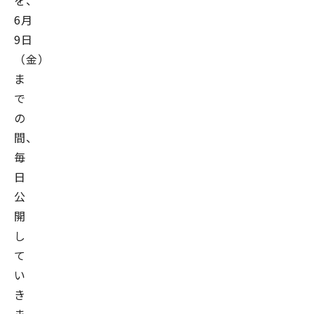
を、
6月
9日
（金）
ま
で
の
間、
毎
日
公
開
し
て
い
き