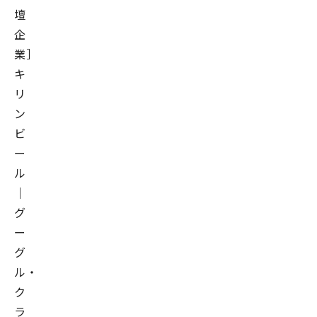
壇
企
業］
キ
リ
ン
ビ
ー
ル
｜
グ
ー
グ
ル・
ク
ラ