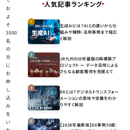
で
人気記事ランキング
お
よ
そ
生成AIとは？AIとの違いから仕
組みや種類・活用事例まで幅広
3000
く解説
名
の
方
JR九州の分析基盤の再構築プ
に
ロジェクト ー データ活用による
さらなる顧客獲得を見据えて
お
申
し
DXとは？デジタルトランスフォー
込
メーションの意味や定義をわか
りやすく解説
み
を
い
【2026年最新版】DX事例30選：