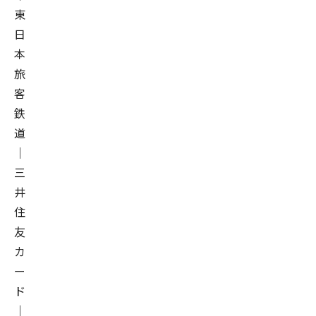
東
日
本
旅
客
鉄
道
｜
三
井
住
友
カ
ー
ド
｜