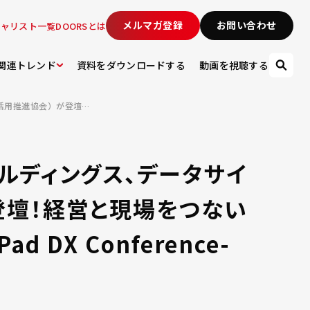
メルマガ登録
お問い合わせ
シャリスト一覧
DOORSとは
関連トレンド
資料をダウンロードする
動画を視聴する
【速報レポート】グーグル・クラウド・ジャパン、りそなホールディングス、データサイエンティスト協会、FDUA（金融データ活用推進協会）が登壇！経営と現場をつないだ先にある「日本のデータ活用」の未来 DOORS -BrainPad DX Conference- 2023 DAY.5
ールディングス、データサイ
登壇！経営と現場をつない
 DX Conference-