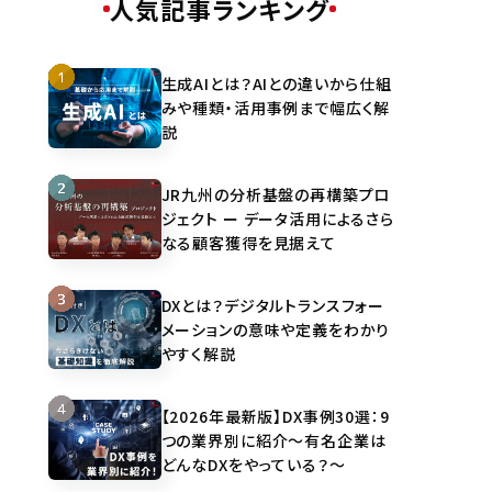
人気記事ランキング
生成AIとは？AIとの違いから仕組
みや種類・活用事例まで幅広く解
説
JR九州の分析基盤の再構築プロ
ジェクト ー データ活用によるさら
なる顧客獲得を見据えて
DXとは？デジタルトランスフォー
メーションの意味や定義をわかり
やすく解説
【2026年最新版】DX事例30選：9
つの業界別に紹介～有名企業は
どんなDXをやっている？～