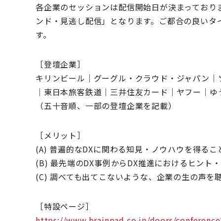
各企業のセッションは配信開始日が決まっており
ンド・見逃し配信」となります。ご都合の良いタ
す。
［登壇企業］
キリンビール｜グーグル・クラウド・ジャパン｜
｜東日本旅客鉄道｜三井住友カード｜ヤフー｜
（五十音順、一部の登壇企業を記載）
［メリット］
(A) 普遍的なDXに関わる知見・ノウハウを得る
(B) 最先端のDX事例からDX推進におけるヒン
(C) 調べても出てこないような、企業の生の声を
［特設ページ］
https://www.brainpad.co.jp/doors/confere