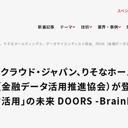
スペ
新着記事
テーマ
技術
業界・事例
・クラウド・ジャパン、りそなホ
A（金融データ活用推進協会）が
の未来 DOORS -BrainPad